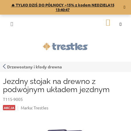
Przejść
🔥 TYLKO DZIŚ DO PÓŁNOCY −15% z kodem NEDZIELA15
do
13:40:46
treści
KOSZY
Drzewostany i kłody drewna
Jezdny stojak na drewno z
podwójnym układem jezdnym
T115-9005
Marka:
Trestles
AKCJA