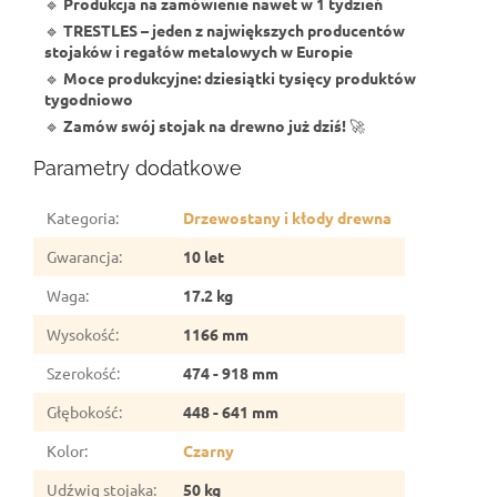
🔹
Produkcja na zamówienie nawet w 1 tydzień
🔹
TRESTLES – jeden z największych producentów
stojaków i regałów metalowych w Europie
🔹
Moce produkcyjne: dziesiątki tysięcy produktów
tygodniowo
🔹
Zamów swój stojak na drewno już dziś!
🚀
Parametry dodatkowe
Kategoria
:
Drzewostany i kłody drewna
Gwarancja
:
10 let
Waga
:
17.2 kg
Wysokość
:
1166 mm
Szerokość
:
474 - 918 mm
Głębokość
:
448 - 641 mm
Kolor
:
Czarny
Udźwig stojaka
:
50 kg