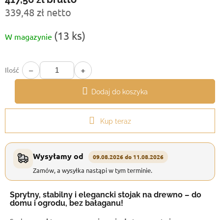
339,48 zł netto
Cena
(13 ks)
W magazynie
jednostkowa:
−
+
Ilość
Dodaj do koszyka
Kup teraz
Wysyłamy od
09.08.2026 do 11.08.2026
Zamów, a wysyłka nastąpi w tym terminie.
Sprytny, stabilny i elegancki stojak na drewno – do
domu i ogrodu, bez bałaganu!