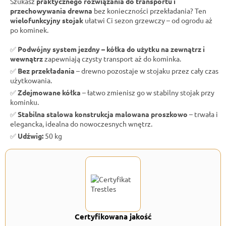
Szukasz
praktycznego rozwiązania do transportu i
przechowywania drewna
bez konieczności przekładania? Ten
wielofunkcyjny stojak
ułatwi Ci sezon grzewczy – od ogrodu aż
po kominek.
✅
Podwójny system jezdny – kółka do użytku na zewnątrz i
wewnątrz
zapewniają czysty transport aż do kominka.
✅
Bez przekładania
– drewno pozostaje w stojaku przez cały czas
użytkowania.
✅
Zdejmowane kółka
– łatwo zmienisz go w stabilny stojak przy
kominku.
✅
Stabilna stalowa konstrukcja malowana proszkowo
– trwała i
elegancka, idealna do nowoczesnych wnętrz.
✅
Udźwig:
50 kg
Certyfikowana jakość