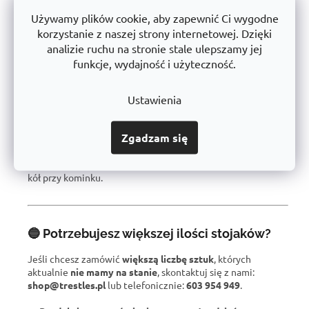
drewno
, ale także
gwarancję jakości i niezawodności
.
Używamy plików cookie, aby zapewnić Ci wygodne
korzystanie z naszej strony internetowej. Dzięki
analizie ruchu na stronie stale ulepszamy jej
Ważne wskazówki dotyczące użytkowania:
funkcje, wydajność i użyteczność.
📌
Układaj drewno równomiernie
– zapewni to lepszą
Ustawienia
stabilność podczas transportu.
📌
Przed użyciem
– sprawdź prawidłowe zamocowanie kół.
📌
Koła z poliuretanu
– nie wymagają pompowania,
Zgadzam się
zapewniają cichą i płynną pracę.
📌
Przy dłuższym postoju
– zalecamy używanie stojaka bez
kół przy kominku.
🔵 Potrzebujesz większej ilości stojaków?
Jeśli chcesz zamówić
większą liczbę sztuk
, których
aktualnie
nie mamy na stanie
, skontaktuj się z nami:
shop@trestles.pl
lub telefonicznie:
603 954 949
.