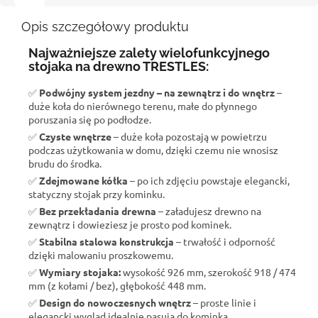
Opis szczegółowy produktu
Najważniejsze zalety wielofunkcyjnego
stojaka na drewno TRESTLES:
✅
Podwójny system jezdny – na zewnątrz i do wnętrz
–
duże koła do nierównego terenu, małe do płynnego
poruszania się po podłodze.
✅
Czyste wnętrze
– duże koła pozostają w powietrzu
podczas użytkowania w domu, dzięki czemu nie wnosisz
brudu do środka.
✅
Zdejmowane kółka
– po ich zdjęciu powstaje elegancki,
statyczny stojak przy kominku.
✅
Bez przekładania drewna
– załadujesz drewno na
zewnątrz i dowieziesz je prosto pod kominek.
✅
Stabilna stalowa konstrukcja
– trwałość i odporność
dzięki malowaniu proszkowemu.
✅
Wymiary stojaka:
wysokość 926 mm, szerokość 918 / 474
mm (z kołami / bez), głębokość 448 mm.
✅
Design do nowoczesnych wnętrz
– proste linie i
elegancki wygląd idealnie pasują do kominka.