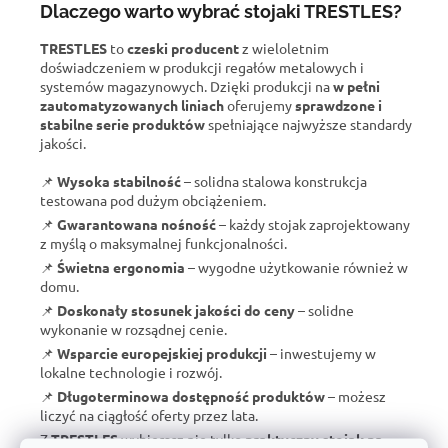
Dlaczego warto wybrać stojaki TRESTLES?
TRESTLES
to
czeski producent
z wieloletnim
doświadczeniem w produkcji regałów metalowych i
systemów magazynowych. Dzięki produkcji na
w pełni
zautomatyzowanych liniach
oferujemy
sprawdzone i
stabilne serie produktów
spełniające najwyższe standardy
jakości.
📌
Wysoka stabilność
– solidna stalowa konstrukcja
testowana pod dużym obciążeniem.
📌
Gwarantowana nośność
– każdy stojak zaprojektowany
z myślą o maksymalnej funkcjonalności.
📌
Świetna ergonomia
– wygodne użytkowanie również w
domu.
📌
Doskonały stosunek jakości do ceny
– solidne
wykonanie w rozsądnej cenie.
📌
Wsparcie europejskiej produkcji
– inwestujemy w
lokalne technologie i rozwój.
📌
Długoterminowa dostępność produktów
– możesz
liczyć na ciągłość oferty przez lata.
Z
TRESTLES
wybierasz nie tylko
praktyczny stojak na