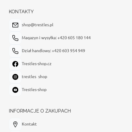
o
p
KONTAKTY
k
a
shop@trestles.pl
Magazyn i wysyłka: +420 605 180 144
Dział handlowy: +420 603 954 949
Trestles-shop.cz
trestles_shop
Trestles-shop
INFORMACJE O ZAKUPACH
Kontakt