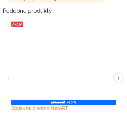
Podobne produkty
AKCJA
‹
›
165,46 zł
–20 %
Stojak na drewno MetART