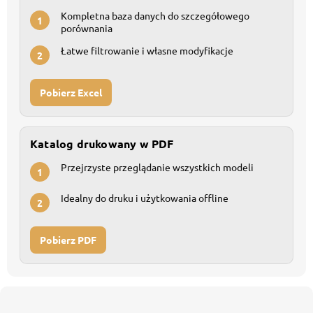
Kompletna baza danych do szczegółowego
1
porównania
Łatwe filtrowanie i własne modyfikacje
2
Pobierz Excel
Katalog drukowany w PDF
Przejrzyste przeglądanie wszystkich modeli
1
Idealny do druku i użytkowania offline
2
Pobierz PDF
S
t