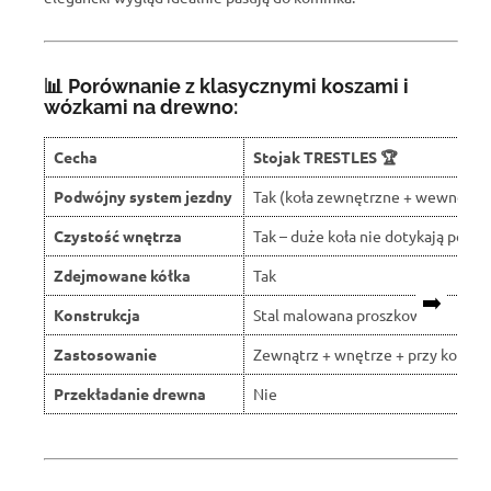
📊 Porównanie z klasycznymi koszami i
wózkami na drewno:
Cecha
Stojak TRESTLES 🏆
Podwójny system jezdny
Tak (koła zewnętrzne + wewnętrz
Czystość wnętrza
Tak – duże koła nie dotykają podło
Zdejmowane kółka
Tak
➡️
Konstrukcja
Stal malowana proszkowo
Zastosowanie
Zewnątrz + wnętrze + przy komin
Przekładanie drewna
Nie