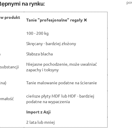
po
tępnymi na rynku:
ów produkt
Tanie "profesjonalne" regały ❌
100 - 200 kg
Skręcany - bardziej złożony
h
Słabsza blacha
Niejasne pochodzenie, może uwalniać
substancji
zapachy i toksyny
jna)
Tanie malowanie podatne na ścieranie
cieńsze płyty MDF lub HDF - bardziej
ymałość
podatne na wypaczenia
Import z Azji
2 lata lub mniej