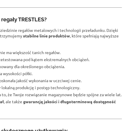
e regały TRESTLES?
dziedzinie regałów metalowych i technologii przeładunku. Dzięki
trzymujemy
stabilne linie produktów
, które spełniają najwyższe
j nie ma większość tanich regałów.
przetestowana pod kątem ekstremalnych obciążeń.
fikowany dla określonego obciążenia.
a wysokości półki.
oskonała jakość wykonania w uczciwej cenie.
 lokalną produkcję i postęp technologiczny.
na to, że Twoje rozwiązanie magazynowe będzie spójne za wiele lat.
ał
, ale także
gwarancję jakości i długoterminową dostępność
 skutecznego użytkowania: