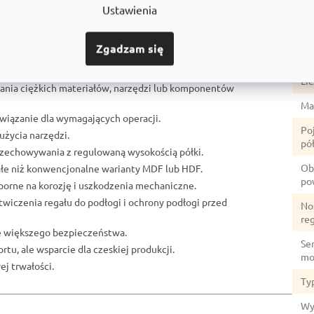
Ustawienia
Ud
Zgadzam się
Ko
u:
Li
ania ciężkich materiałów, narzędzi lub komponentów
Mat
ozwiązanie dla wymagających operacji.
Po
użycia narzędzi.
pół
przechowywania z regulowaną wysokością półki.
Ob
ałe niż konwencjonalne warianty MDF lub HDF.
po
porne na korozję i uszkodzenia mechaniczne.
otwiczenia regału do podłogi i ochrony podłogi przed
No
re
ze większego bezpieczeństwa.
Ser
rtu, ale wsparcie dla czeskiej produkcji.
mo
j trwałości.
Ty
Wy