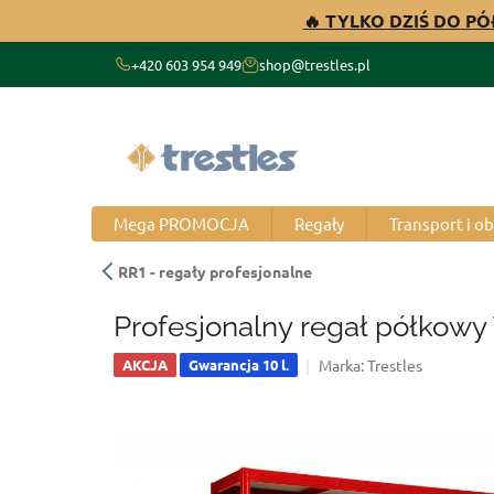
Przejść
🔥 TYLKO DZIŚ DO P
do
treści
+420 603 954 949
shop@trestles.pl
Mega PROMOCJA
Regały
Transport i o
RR1 - regały profesjonalne
Profesjonalny regał półkowy
Marka:
Trestles
AKCJA
Gwarancja 10 l.