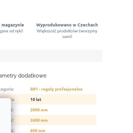
 magazynie
Wyprodukowano w Czechach
pne od ręki!
Większość produktów tworzymy
sami!
ametry dodatkowe
tegoria
:
RR1 - regały profesjonalne
arancja
:
10 lat
sokość
:
2000 mm
erokość
:
2400 mm
ębokość
:
600 mm