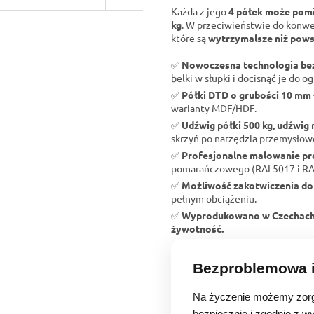
Każda z jego
4 półek może pomi
kg
. W przeciwieństwie do konw
które są
wytrzymalsze niż pows
✅
Nowoczesna technologia b
belki w słupki i docisnąć je do og
✅
Półki DTD o grubości 10 mm
warianty MDF/HDF.
✅
Udźwig półki 500 kg, udźwig 
skrzyń po narzędzia przemysłow
✅
Profesjonalne malowanie p
pomarańczowego (RAL5017 i RAL2
✅
Możliwość zakotwiczenia do
pełnym obciążeniu.
✅
Wyprodukowano w Czechac
żywotność.
Bezproblemowa i
Na życzenie możemy zorg