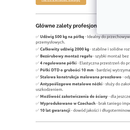
Główne zalety profesjonalnego regał
✅
Udźwig 500 kg na półkę
- Idealny do przechowyw
przemysłowych.
✅
Całkowity udźwig 2000 kg
- stabilne i solidne r
✅
Bezśrubowy montaż regału
- szybki montaż bez 
✅
4 regulowane półki
- Elastyczna przestrzeń do 
✅
Półki DTD o grubości 10 mm
- bardziej wytrzym
✅
Stalowa konstrukcja malowana proszkowo
- od
✅
Antypoślizgowe metalowe nóżki
- służy do zak
uszkodzeniem.
✅
Możliwość zakotwiczenia do ściany
- dla jeszc
✅
Wyprodukowano w Czechach
- brak taniego impo
✅
10 lat gwarancji
- dowód jakości i długoterminowe