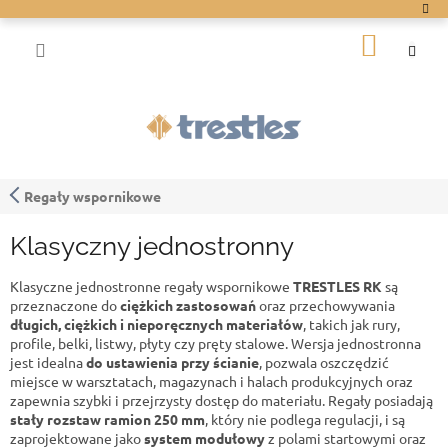
Przejść
do
KOSZY
treści
Regały wspornikowe
Klasyczny jednostronny
Klasyczne jednostronne regały wspornikowe
TRESTLES RK
są
przeznaczone do
ciężkich zastosowań
oraz przechowywania
długich, ciężkich i nieporęcznych materiałów
, takich jak rury,
profile, belki, listwy, płyty czy pręty stalowe. Wersja jednostronna
jest idealna
do ustawienia przy ścianie
, pozwala oszczędzić
miejsce w warsztatach, magazynach i halach produkcyjnych oraz
zapewnia szybki i przejrzysty dostęp do materiału. Regały posiadają
stały rozstaw ramion 250 mm
, który nie podlega regulacji, i są
zaprojektowane jako
system modułowy
z polami startowymi oraz