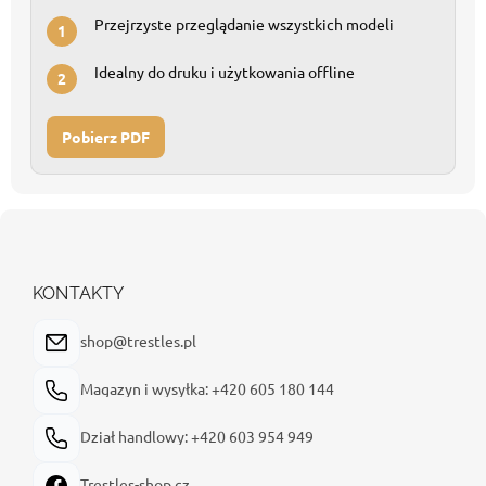
Przejrzyste przeglądanie wszystkich modeli
1
Idealny do druku i użytkowania offline
2
Pobierz PDF
S
t
o
p
KONTAKTY
k
a
shop@trestles.pl
Magazyn i wysyłka: +420 605 180 144
Dział handlowy: +420 603 954 949
Trestles-shop.cz