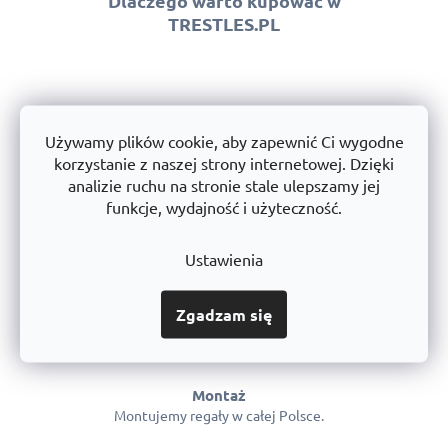
Dlaczego warto kupować w
TRESTLES.PL
Bezpłatna wysyłka od 333 zł
Używamy plików cookie, aby zapewnić Ci wygodne
z wyjątkiem przesyłek ponadgabarytowych
korzystanie z naszej strony internetowej. Dzięki
analizie ruchu na stronie stale ulepszamy jej
funkcje, wydajność i użyteczność.
Ustawienia
Gwarancja jakości
Możemy zagwarantować jakość
Zgadzam się
Montaż
Montujemy regały w całej Polsce.