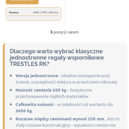
Wymiary:
2000 x 2700 x 630 mm
3
pozycji razem
K
o
n
t
Dlaczego warto wybrać klasyczne
r
jednostronne regały wspornikowe
o
TRESTLES RK?
l
k
Wersja jednostronna
– idealne rozwiązanie przy
i
ścianie, oszczędność miejsca w przestrzeni roboczej.
l
i
Nośność ramienia 200 kg
– bezpieczne
s
przechowywanie ciężkich materiałów.
t
Całkowita nośność
– w zależności od wariantu do
y
3600 kg
.
Rozstaw między ramionami wynosi 250 mm
. Jest to
stały rozstaw konstrukcyjny – wysokości ramion nie