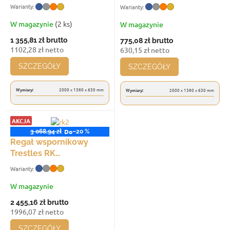
k
RK 2000x1380x630,
Trestles RK
t
udźwig 2400 kg,
2000x1329x630, udźwig
W magazynie
(2 ks)
W magazynie
ó
jednostronny
1200 kg, jednostronny
w
1 355,81 zł
brutto
775,08 zł
brutto
1102,28 zł netto
630,15 zł netto
SZCZEGÓŁY
SZCZEGÓŁY
Wymiary:
2000 x 1380 x 630 mm
Wymiary:
2000 x 1380 x 630 mm
AKCJA
Do
Gwarancja 10 l.
3 068,94 zł
–20 %
Regał wspornikowy
Trestles RK
2000x2700x630, udźwig
3600 kg, jednostronny
W magazynie
2 455,16 zł
brutto
1996,07 zł netto
SZCZEGÓŁY