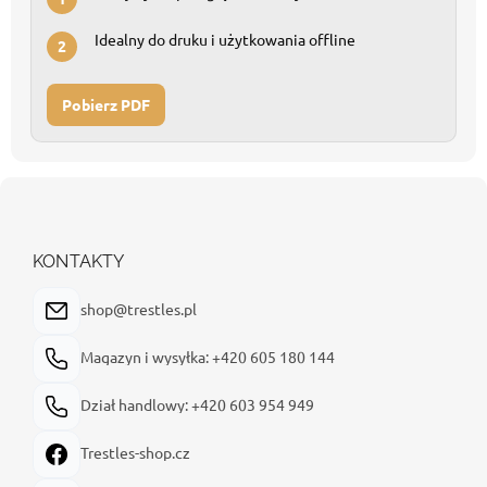
Idealny do druku i użytkowania offline
2
Pobierz PDF
S
t
o
p
KONTAKTY
k
a
shop@trestles.pl
Magazyn i wysyłka: +420 605 180 144
Dział handlowy: +420 603 954 949
Trestles-shop.cz