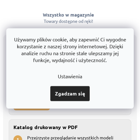
Wszystko w magazynie
Towary dostępne od ręki!
Używamy plików cookie, aby zapewnić Ci wygodne
Wszystkie produkty przejrzyście w katalogu
korzystanie z naszej strony internetowej. Dzięki
analizie ruchu na stronie stale ulepszamy jej
Katalog w Excelu
funkcje, wydajność i użyteczność.
Kompletna baza danych do szczegółowego
1
porównania
Ustawienia
Łatwe filtrowanie i własne modyfikacje
2
Zgadzam się
Pobierz Excel
Katalog drukowany w PDF
Przejrzyste przeglądanie wszystkich modeli
1