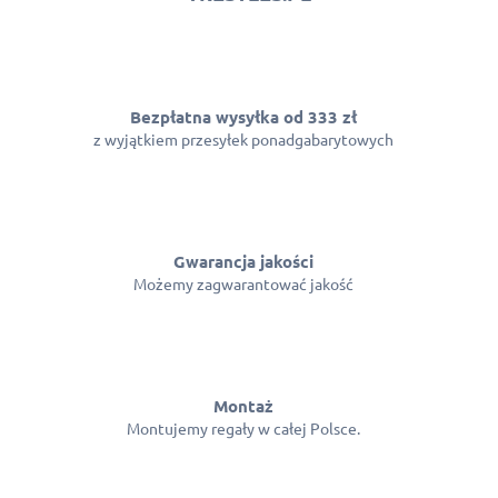
r
o
l
k
i
l
Bezpłatna wysyłka od 333 zł
i
z wyjątkiem przesyłek ponadgabarytowych
s
t
y
Gwarancja jakości
Możemy zagwarantować jakość
Montaż
Montujemy regały w całej Polsce.