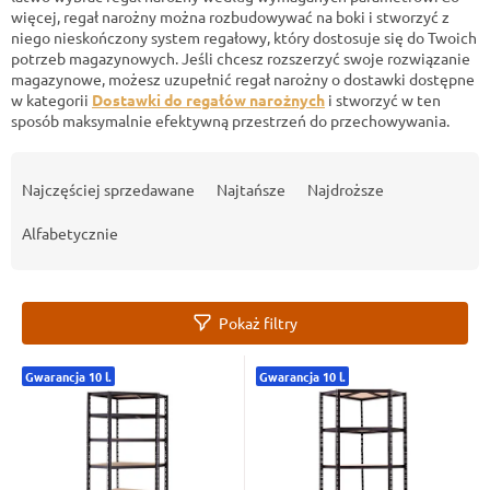
więcej, regał narożny można rozbudowywać na boki i stworzyć z
niego nieskończony system regałowy, który dostosuje się do Twoich
potrzeb magazynowych. Jeśli chcesz rozszerzyć swoje rozwiązanie
magazynowe, możesz uzupełnić regał narożny o dostawki dostępne
w kategorii
Dostawki do regałów narożnych
i stworzyć w ten
sposób maksymalnie efektywną przestrzeń do przechowywania.
S
o
Najczęściej sprzedawane
Najtańsze
Najdroższe
r
t
Alfabetycznie
o
w
a
Pokaż filtry
n
i
L
e
Gwarancja 10 l.
Gwarancja 10 l.
i
p
s
r
t
o
a
d
p