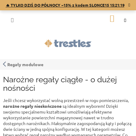
Przejść
🔥 TYLKO DZIŚ DO PÓŁNOCY −15% z kodem SLONCE15
15:21:19
do
treści
KOSZY
Regały modułowe
Narożne regały ciągłe - o dużej
nośności
Jeśli chcesz wykorzystać wolną przestrzeń w rogu pomieszczenia,
narożne regały nieskończone
są idealnym wyborem! Dzięki
swojemu specjalnemu kształtowi umożliwiają efektywne
wykorzystanie powierzchni magazynowej nawet w trudno
dostępnych narożnikach. Maksymalnie zagospodarują kąty i połączą
dwie ściany w jedną spójną konfigurację. W tej kategorii możesz
łatwo wybrać regał narożny według wymaganych parametrów. Co