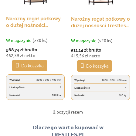
u
r
k
o
t
d
Narożny regał półkowy
Narożny regał półkowy o
ó
u
o dużej nośności
dużej nośności Trestles
w
k
Trestles RTCL
RTCL 1800x900x400,
t
2000x900x400, udźwig
udźwig 800 kg, 4 półki
W magazynie
(>20 ks)
W magazynie
(>20 ks)
ó
1000 kg, 5 półek
568,74 zł
brutto
511,14 zł
brutto
w
462,39 zł netto
415,56 zł netto
Do koszyka
Do koszyka
Wymiary:
2000 x 900 x 400 mm
Wymiary:
1800 x 900 x 400 mm
Liczba półek:
5
Liczba półek:
4
Nośność:
1000 kg
Nośność:
800 kg
2
pozycji razem
K
o
n
Dlaczego warto kupować w
t
TRESTLES.PL