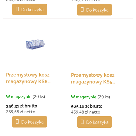
Do koszyka
Do koszyka
Przemysłowy kosz
Przemysłowy kosz
magazynowy KS6
magazynowy KS5
660x460x350 mm,
1050x460x350 mm,
sztaplowalny
sztaplowalny
W magazynie
(20 ks)
W magazynie
(20 ks)
356,31 zł
brutto
565,16 zł
brutto
289,68 zł netto
459,48 zł netto
Do koszyka
Do koszyka