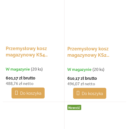
Przemysłowy kosz
Przemysłowy kosz
magazynowy KS4
magazynowy KS2
1050x470x400 mm,
800x680x480 mm,
sztaplowalny
sztaplowalny
W magazynie
(20 ks)
W magazynie
(20 ks)
601,17 zł
brutto
610,17 zł
brutto
488,76 zł netto
496,07 zł netto
Do koszyka
Do koszyka
Nowość