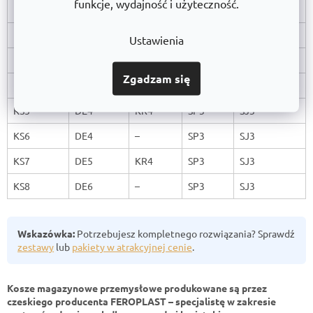
funkcje, wydajność i użyteczność.
KS1
DE1
KR1
SP1
SJ1
KS2
DE1
KR2
SP1
SJ1
Ustawienia
KS3
DE2
KR1
SP1
SJ1
Zgadzam się
KS4
DE3
KR3
SP2
SJ2
KS5
DE4
KR4
SP3
SJ3
KS6
DE4
–
SP3
SJ3
KS7
DE5
KR4
SP3
SJ3
KS8
DE6
–
SP3
SJ3
Wskazówka:
Potrzebujesz kompletnego rozwiązania? Sprawdź
zestawy
lub
pakiety w atrakcyjnej cenie
.
Kosze magazynowe przemysłowe produkowane są przez
czeskiego producenta FEROPLAST – specjalistę w zakresie