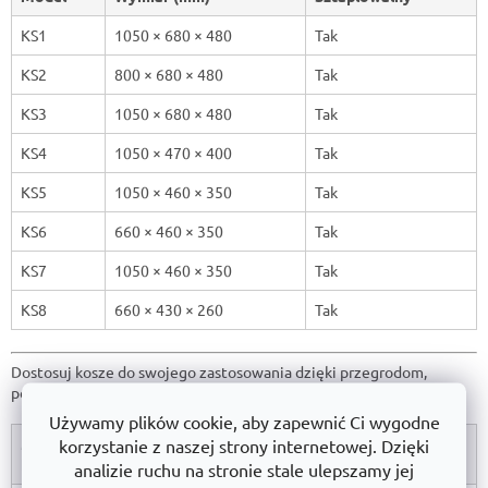
i
KS1
1050 × 680 × 480
l
Tak
i
KS2
800 × 680 × 480
Tak
s
t
KS3
1050 × 680 × 480
Tak
y
KS4
1050 × 470 × 400
Tak
KS5
1050 × 460 × 350
Tak
KS6
660 × 460 × 350
Tak
KS7
1050 × 460 × 350
Tak
KS8
660 × 430 × 260
Tak
Dostosuj kosze do swojego zastosowania dzięki przegrodom,
pokrywom, nóżkom stałym lub mobilnym podwoziom.
Używamy plików cookie, aby zapewnić Ci wygodne
korzystanie z naszej strony internetowej. Dzięki
Model
Nóżki
Podwozie
Przegroda
Pokrywa
kosza
stałe
jezdne
analizie ruchu na stronie stale ulepszamy jej