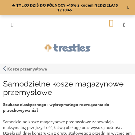
Przejść
🔥 TYLKO DZIŚ DO PÓŁNOCY −15% z kodem NEDZIELA15
do
12:10:45
treści
KOSZY
Kosze przemysłowe
Samodzielne kosze magazynowe
przemysłowe
Szukasz elastycznego i wytrzymałego rozwiązania do
przechowywania?
Samodzielne kosze magazynowe przemysłowe zapewniają
maksymalną przejrzystość, łatwą obsługę oraz wysoką nośność.
Dzięki solidnej konstrukcji z drutu stalowego z przednim wycięciem