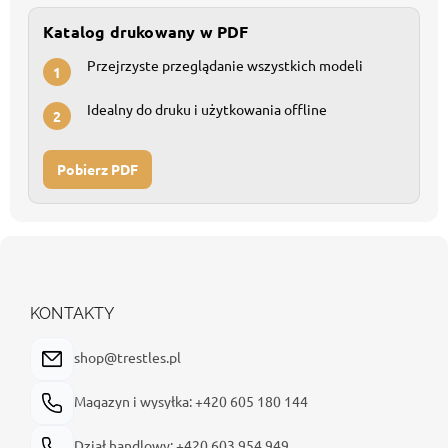
Katalog drukowany w PDF
Przejrzyste przeglądanie wszystkich modeli
1
Idealny do druku i użytkowania offline
2
Pobierz PDF
S
t
o
p
KONTAKTY
k
a
shop@trestles.pl
Magazyn i wysyłka: +420 605 180 144
Dział handlowy: +420 603 954 949