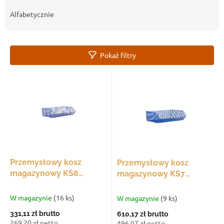
r
t
Alfabetycznie
o
w
a
Pokaż filtry
n
i
L
e
i
p
s
r
t
o
a
d
p
u
r
k
o
t
d
Przemysłowy kosz
Przemysłowy kosz
ó
u
magazynowy KS8
magazynowy KS7
w
k
660x430x260 mm,
1050x460x350 mm,
t
sztaplowalny
sztaplowalny
W magazynie
(16 ks)
W magazynie
(9 ks)
ó
331,11 zł
brutto
610,17 zł
brutto
w
269,20 zł netto
496,07 zł netto