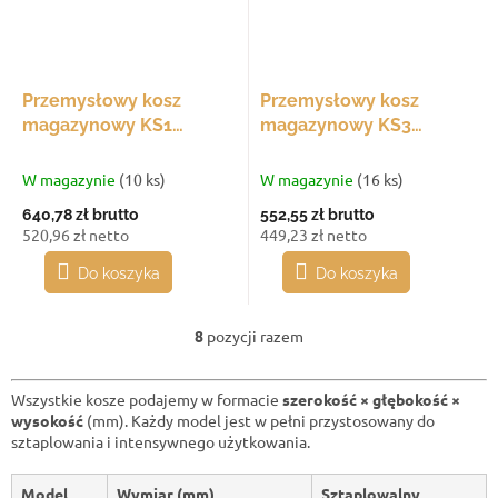
Przemysłowy kosz
Przemysłowy kosz
magazynowy KS1
magazynowy KS3
1050x680x480 mm,
1050x680x480 mm,
sztaplowalny
sztaplowalny
W magazynie
(10 ks)
W magazynie
(16 ks)
640,78 zł
brutto
552,55 zł
brutto
520,96 zł netto
449,23 zł netto
Do koszyka
Do koszyka
8
pozycji razem
K
o
n
Wszystkie kosze podajemy w formacie
szerokość × głębokość ×
t
wysokość
(mm). Każdy model jest w pełni przystosowany do
r
sztaplowania i intensywnego użytkowania.
o
l
k
Model
Wymiar (mm)
Sztaplowalny