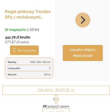
Regał półkowy Trestles
RP5 z metalowymi
półkami 1800x900x400,
udźwig 350 kg, 5 półek,
W magazynie
(>20 ks)
szaro-żółty
341,78 zł
brutto
277,87 zł netto
ZAŁADUJ WIĘCEJ
Do koszyka
PRODUKTÓW
Wymiary:
1800 x 900 x 400 mm
Liczba półek:
5
Nośność:
350 kg
ZAŁADUJ JESZCZE 21
P
1
3
a
K
g
49
pozycji razem
o
i