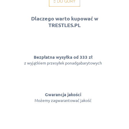
n
DO GÓRY
n
t
a
c
r
j
o
Dlaczego warto kupować w
a
l
TRESTLES.PL
k
i
l
i
s
t
Bezpłatna wysyłka od 333 zł
y
z wyjątkiem przesyłek ponadgabarytowych
Gwarancja jakości
Możemy zagwarantować jakość