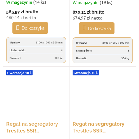
2100x1000x300, udźwig
300 kg, 6 półek, czarny
W magazynie
(14 ks)
W magazynie
(19 ks)
300 kg, 6 półek,
565,97 zł
brutto
830,21 zł
brutto
jasnoszary
460,14 zł netto
674,97 zł netto
Do koszyka
Do koszyka
Wymiary:
2100 x 1000 x 300 mm
Wymiary:
2100 x 1000 x 300 mm
Liczba półek:
6
Liczba półek:
6
Nośność:
300 kg
Nośność:
300 kg
Gwarancja 10 l.
Gwarancja 10 l.
Regał na segregatory
Regał na segregatory
Trestles SSR
Trestles SSR
2100x1000x300, udźwig
2100x1000x300, udźwig