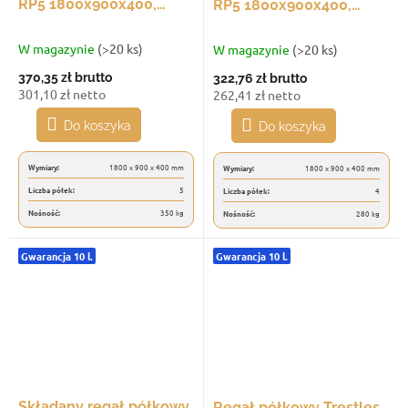
RP5 1800x900x400,
RP5 1800x900x400,
udźwig 350 kg, 5 półek,
udźwig 280 kg, 4 półki,
ocynkowany
ocynkowany
W magazynie
(>20 ks)
W magazynie
(>20 ks)
370,35 zł
brutto
322,76 zł
brutto
301,10 zł netto
262,41 zł netto
Do koszyka
Do koszyka
Wymiary:
1800 x 900 x 400 mm
Wymiary:
1800 x 900 x 400 mm
Liczba półek:
5
Liczba półek:
4
Nośność:
350 kg
Nośność:
280 kg
Gwarancja 10 l.
Gwarancja 10 l.
Składany regał półkowy
Regał półkowy Trestles