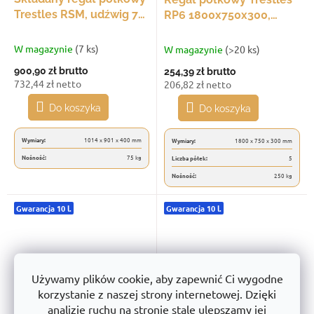
Trestles RSM, udźwig 75
RP6 1800x750x300,
kg, 3 półki, czarny
udźwig 250 kg, 5 półek,
jasnoszary
W magazynie
(7 ks)
W magazynie
(>20 ks)
900,90 zł
brutto
254,39 zł
brutto
732,44 zł netto
206,82 zł netto
Do koszyka
Do koszyka
Wymiary:
1014 x 901 x 400 mm
Wymiary:
1800 x 750 x 300 mm
Nośność:
75 kg
Liczba półek:
5
Nośność:
250 kg
Gwarancja 10 l.
Gwarancja 10 l.
Używamy plików cookie, aby zapewnić Ci wygodne
korzystanie z naszej strony internetowej. Dzięki
analizie ruchu na stronie stale ulepszamy jej