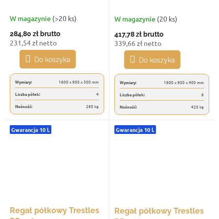
udźwig 280 kg, 4 półki,
udźwig 420 kg, 6 półek,
czarny
ocynkowany
W magazynie
(>20 ks)
W magazynie
(20 ks)
284,80 zł
brutto
417,78 zł
brutto
231,54 zł netto
339,66 zł netto
Do koszyka
Do koszyka
Wymiary:
1600 x 900 x 300 mm
Wymiary:
1800 x 900 x 400 mm
Liczba półek:
4
Liczba półek:
6
Nośność:
280 kg
Nośność:
420 kg
Gwarancja 10 l.
Gwarancja 10 l.
Regał półkowy Trestles
Regał półkowy Trestles