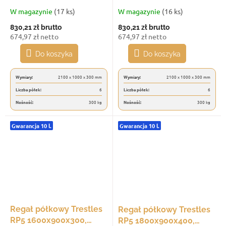
300 kg, 6 półek, biały
300 kg, 6 półek,
W magazynie
(17 ks)
W magazynie
(16 ks)
jasnoszary
830,21 zł
brutto
830,21 zł
brutto
674,97 zł netto
674,97 zł netto
Do koszyka
Do koszyka
Wymiary:
2100 x 1000 x 300 mm
Wymiary:
2100 x 1000 x 300 mm
Liczba półek:
6
Liczba półek:
6
Nośność:
300 kg
Nośność:
300 kg
Gwarancja 10 l.
Gwarancja 10 l.
Regał półkowy Trestles
Regał półkowy Trestles
RP5 1600x900x300,
RP5 1800x900x400,