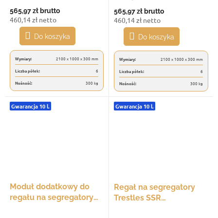
300 kg, 6 półek, czarny
300 kg, 6 półek, biały
565,97 zł
brutto
565,97 zł
brutto
460,14 zł netto
460,14 zł netto
Do koszyka
Do koszyka
Wymiary:
2100 x 1000 x 300 mm
Wymiary:
2100 x 1000 x 300 mm
Liczba półek:
6
Liczba półek:
6
Nośność:
300 kg
Nośność:
300 kg
Gwarancja 10 l.
Gwarancja 10 l.
Moduł dodatkowy do
Regał na segregatory
regału na segregatory
Trestles SSR
Trestles SSR
2100x1000x300, udźwig