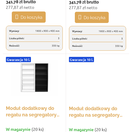
341,78 zł
brutto
341,78 zł
brutto
w
277,87 zł netto
277,87 zł netto
Do koszyka
Do koszyka
Wymiary:
1800 x 900 x 400 mm
Wymiary:
1800 x 900 x 400 mm
Liczba półek:
5
Liczba półek:
5
Nośność:
350 kg
Nośność:
350 kg
Gwarancja 10 l.
Gwarancja 10 l.
Moduł dodatkowy do
Moduł dodatkowy do
regału na segregatory
regału na segregatory
Trestles SSR
Trestles SSR
2100x1000x300, udźwig
2100x1000x300, udźwig
W magazynie
(20 ks)
W magazynie
(20 ks)