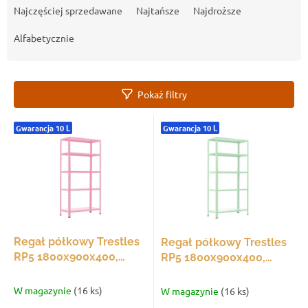
o
Najczęściej sprzedawane
Najtańsze
Najdroższe
r
t
Alfabetycznie
o
w
a
Pokaż filtry
n
i
L
e
Gwarancja 10 l.
Gwarancja 10 l.
i
p
s
r
t
o
a
d
p
u
r
k
o
t
d
Regał półkowy Trestles
Regał półkowy Trestles
ó
u
RP5 1800x900x400,
RP5 1800x900x400,
w
k
udźwig 350 kg, 5 półek,
udźwig 350 kg, 5 półek,
t
jasnoróżowy
pastelowy zielony
W magazynie
(16 ks)
W magazynie
(16 ks)
ó