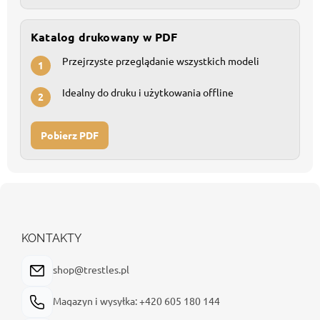
Katalog drukowany w PDF
Przejrzyste przeglądanie wszystkich modeli
1
Idealny do druku i użytkowania offline
2
Pobierz PDF
S
t
o
p
KONTAKTY
k
a
shop@trestles.pl
Magazyn i wysyłka: +420 605 180 144