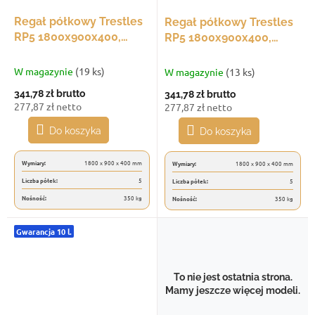
Regał półkowy Trestles
Regał półkowy Trestles
RP5 1800x900x400,
RP5 1800x900x400,
udźwig 350 kg, 5 półek,
udźwig 350 kg, 5 półek,
niebieski
zielony
W magazynie
(19 ks)
W magazynie
(13 ks)
341,78 zł
brutto
341,78 zł
brutto
277,87 zł netto
277,87 zł netto
Do koszyka
Do koszyka
Wymiary:
1800 x 900 x 400 mm
Wymiary:
1800 x 900 x 400 mm
Liczba półek:
5
Liczba półek:
5
Nośność:
350 kg
Nośność:
350 kg
Gwarancja 10 l.
To nie jest ostatnia strona.
Mamy jeszcze więcej modeli.