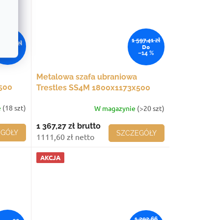
1 597,41 zł
597,35 zł
Do
–14 %
–14 %
Metalowa szafa ubraniowa
500
Trestles SS4M 1800x1173x500
rzwi
mm, 4 komory, żółte drzwi
e
(18 szt)
W magazynie
(>20 szt)
1 367,27 zł
brutto
EGÓŁY
SZCZEGÓŁY
1111,60 zł netto
AKCJA
1 292,66