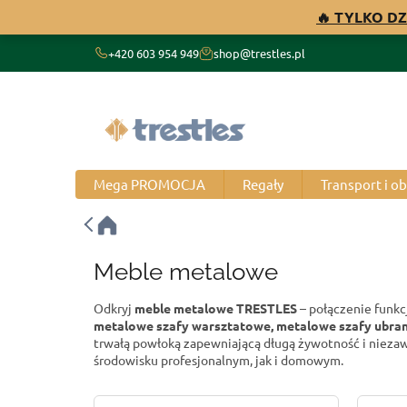
Przejść
🔥 TYLKO DZ
do
treści
+420 603 954 949
shop@trestles.pl
Mega PROMOCJA
Regały
Transport i o
Meble metalowe
Odkryj
meble metalowe TRESTLES
– połączenie funkc
metalowe szafy warsztatowe, metalowe szafy ubranio
trwałą powłoką zapewniającą długą żywotność i niez
środowisku profesjonalnym, jak i domowym.