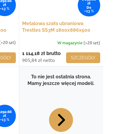
 292,66
zł
zł
Do
–13 %
–13 %
Metalowa szafa ubraniowa
500
Trestles SS3M 1800x886x500
mm, 3 komory, niebieskie drzwi
(>20 szt)
W magazynie
(>20 szt)
1 114,18 zł
brutto
EGÓŁY
SZCZEGÓŁY
905,84 zł netto
To nie jest ostatnia strona.
Mamy jeszcze więcej modeli.
 292,66
zł
–13 %