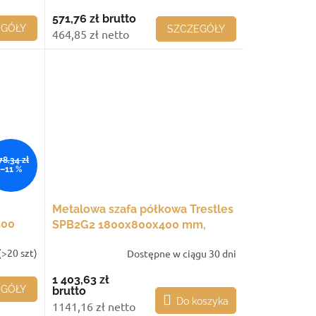
571,76 zł
brutto
EGÓŁY
SZCZEGÓŁY
464,85 zł netto
78,34 zł
–11 %
Metalowa szafa półkowa Trestles
500
SPB2G2 1800x800x400 mm,
zamykana, 4 półki, fioletowe
(>20 szt)
Dostępne w ciągu 30 dni
drzwi
1 403,63 zł
EGÓŁY
brutto
Do koszyka
1141,16 zł netto