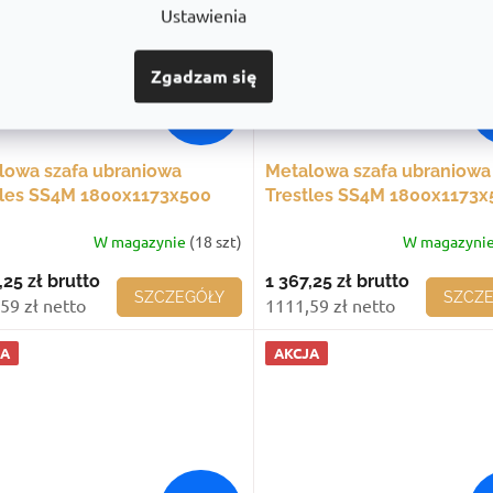
Ustawienia
Zgadzam się
1 597,35 zł
1 
–14 %
lowa szafa ubraniowa
Metalowa szafa ubraniowa
tles SS4M 1800x1173x500
Trestles SS4M 1800x1173x
4 komory, fioletowe drzwi
mm, 4 komory, czerwone d
W magazynie
(18 szt)
W magazyni
,25 zł
brutto
1 367,25 zł
brutto
SZCZEGÓŁY
SZCZ
59 zł netto
1111,59 zł netto
JA
AKCJA