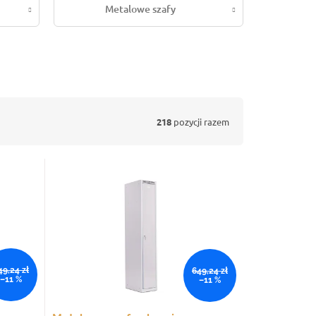
Metalowe szafy
218
pozycji razem
49,24 zł
649,24 zł
–11 %
–11 %