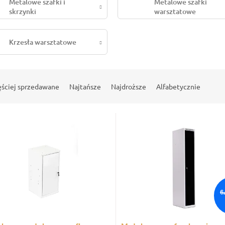
Metalowe szafki i
Metalowe szafki
skrzynki
warsztatowe
Krzesła warsztatowe
ęściej sprzedawane
Najtańsze
Najdroższe
Alfabetycznie
6