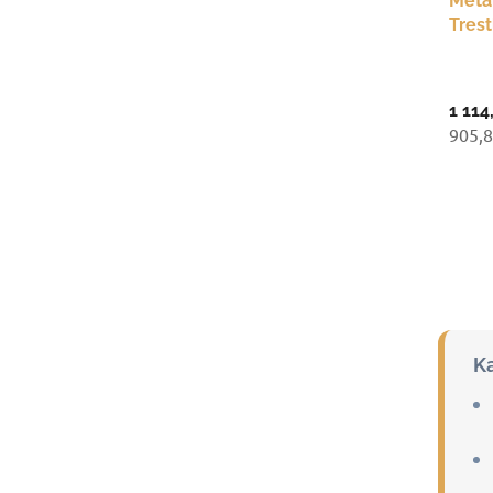
Meta
Tres
mm, 
1 114
905,8
K