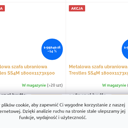
JA
AKCJA
1 597,41 zł
1 
–14 %
lowa szafa ubraniowa
Metalowa szafa ubraniowa
tles SS4M 1800x1173x500
Trestles SS4M 1800x1173x
4 komory, czarne drzwi
mm, 4 komory, szare drzwi
W magazynie
(>20 szt)
W magazynie
,27 zł
brutto
1 367,27 zł
brutto
SZCZEGÓŁY
SZCZ
60 zł netto
1111,60 zł netto
lików cookie, aby zapewnić Ci wygodne korzystanie z naszej
ernetowej. Dzięki analizie ruchu na stronie stale ulepszamy jej
JA
AKCJA
funkcje, wydajność i użyteczność.