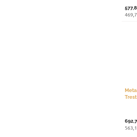
577,8
469,7
Meta
Tres
mm, 
692,7
563,1