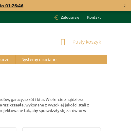
ało
01:26:45
Zaloguj się
Kontakt
KOSZYK
Pusty koszyk
tuczn
Systemy druciane
w, garaży, szkół i biur. W ofercie znajdziesz
oraz krzesła
, wykonane z wysokiej jakości stali z
rojektowane tak, aby sprawdzały się zarówno w