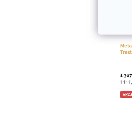
Meta
Tres
mm, 
1 367
1111,
AKC