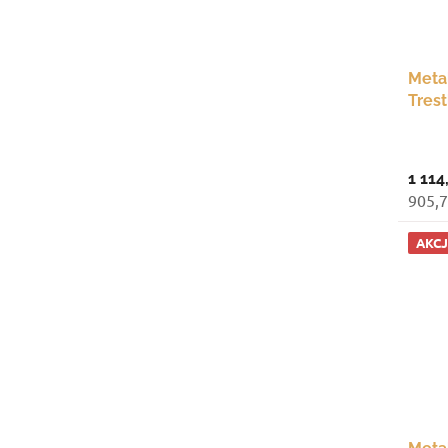
Meta
Tres
mm, 
1 114
905,7
AKC