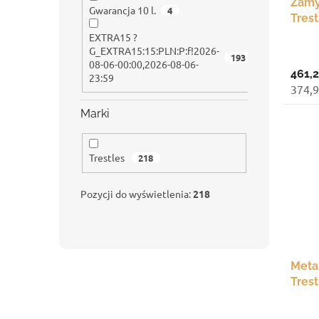
u
Zamy
u
Gwarancja 10 l.
4
k
Tres
k
t
jasno
t
EXTRA15 ?
ó
G_EXTRA15:15:PLN:P:f!2026-
ó
193
w
08-06-00:00,2026-08-06-
w
461,2
23:59
374,9
Marki
Trestles
218
Pozycji do wyświetlenia:
218
Meta
Tres
mm, 