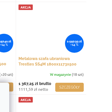
AKCJA
597,41 zł
1 597,35 zł
–14 %
–14 %
Metalowa szafa ubraniowa
500
Trestles SS4M 1800x1173x500
mm, 4 komory, niebieskie drzwi
(>20 szt)
W magazynie
(18 szt)
1 367,25 zł
brutto
EGÓŁY
SZCZEGÓŁY
1111,59 zł netto
AKCJA