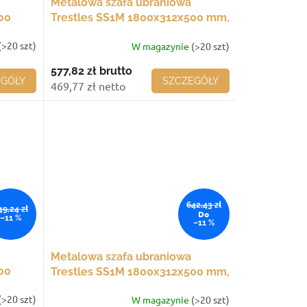
Metalowa szafa ubraniowa
00
Trestles SS1M 1800x312x500 mm,
i
1 komora, szare drzwi
(>20 szt)
W magazynie
(>20 szt)
577,82 zł
brutto
EGÓŁY
SZCZEGÓŁY
469,77 zł netto
642,43 zł
49,24 zł
Do
–11 %
–11 %
Metalowa szafa ubraniowa
00
Trestles SS1M 1800x312x500 mm,
rzwi
1 komora, żółte drzwi
(>20 szt)
W magazynie
(>20 szt)