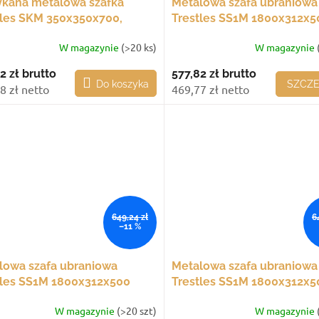
kana metalowa szafka
Metalowa szafa ubraniowa
tles SKM 350x350x700,
Trestles SS1M 1800x312x5
szare drzwi
mm, 1 komora, czarne drzw
W magazynie
(>20 ks)
W magazynie
2 zł
brutto
577,82 zł
brutto
Do koszyka
SZCZ
8 zł netto
469,77 zł netto
649,24 zł
6
–11 %
lowa szafa ubraniowa
Metalowa szafa ubraniowa
tles SS1M 1800x312x500
Trestles SS1M 1800x312x5
1 komora, niebieskie drzwi
mm, 1 komora, fioletowe d
W magazynie
(>20 szt)
W magazynie