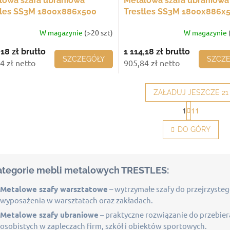
lowa szafa ubraniowa
Metalowa szafa ubraniowa
tles SS3M 1800x886x500
Trestles SS3M 1800x886x
3 komory, fioletowe drzwi
mm, 3 komory, czerwone d
W magazynie
(>20 szt)
W magazynie
,18 zł
brutto
1 114,18 zł
brutto
SZCZEGÓŁY
SZCZ
4 zł netto
905,84 zł netto
ZAŁADUJ JESZCZE 21
P
1
11
a
K
g
o
DO GÓRY
i
n
n
t
a
r
c
o
j
ategorie mebli metalowych TRESTLES:
l
a
k
Metalowe szafy warsztatowe
– wytrzymałe szafy do przejrzyste
i
wyposażenia w warsztatach oraz zakładach.
l
i
Metalowe szafy ubraniowe
– praktyczne rozwiązanie do przebier
s
osobistych w zapleczach firm, szkół i obiektów sportowych.