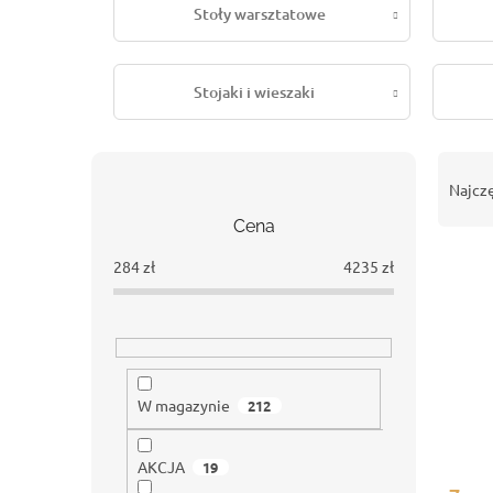
Stoły warsztatowe
Stojaki i wieszaki
P
S
a
o
Najcz
s
r
Cena
e
t
k
o
284
zł
4235
zł
L
b
w
i
o
a
s
c
n
t
z
i
a
n
e
p
y
p
W magazynie
212
r
r
o
o
AKCJA
19
d
d