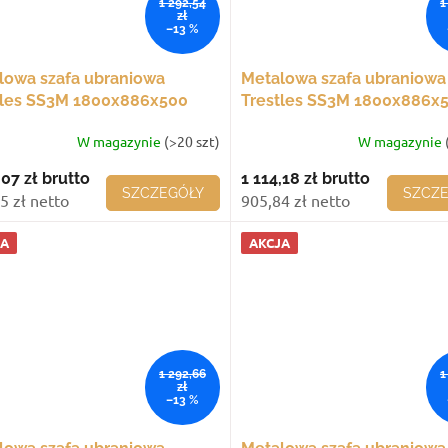
1 292,54
1
zł
–13 %
lowa szafa ubraniowa
Metalowa szafa ubraniowa
tles SS3M 1800x886x500
Trestles SS3M 1800x886x
3 komory, czarne drzwi
mm, 3 komory, szare drzwi
W magazynie
(>20 szt)
W magazynie
,07 zł
brutto
1 114,18 zł
brutto
SZCZEGÓŁY
SZCZ
5 zł netto
905,84 zł netto
JA
AKCJA
1 292,66
1
zł
–13 %