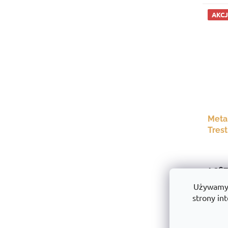
AKC
Meta
Tres
mm, 
1 367
1111,
Używamy p
strony int
AKC