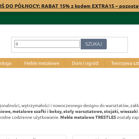
IŚ DO PÓŁNOCY: RABAT 15% z kodem EXTRA15 – pozost
SZUKAJ
bsługa
Meble metalowe
Dom i ogród
Tworzywa sz
jonalności, wytrzymałości i nowoczesnego designu do warsztatów, zakładó
we, metalowe szafki i boksy, stoły warsztatowe, stojaki, wieszaki 
awodne codzienne użytkowanie.
Meble metalowe TRESTLES
zostały zap