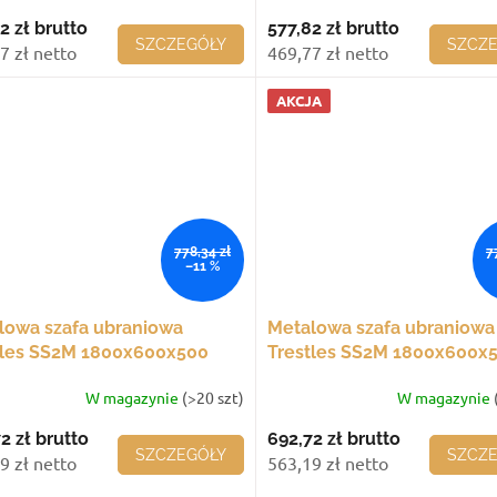
2 zł
brutto
577,82 zł
brutto
SZCZEGÓŁY
SZCZ
7 zł netto
469,77 zł netto
AKCJA
778,34 zł
7
–11 %
lowa szafa ubraniowa
Metalowa szafa ubraniowa
tles SS2M 1800x600x500
Trestles SS2M 1800x600x
2 komory, czerwone drzwi
mm, 2 komory, żółte drzwi
W magazynie
(>20 szt)
W magazynie
2 zł
brutto
692,72 zł
brutto
SZCZEGÓŁY
SZCZ
9 zł netto
563,19 zł netto