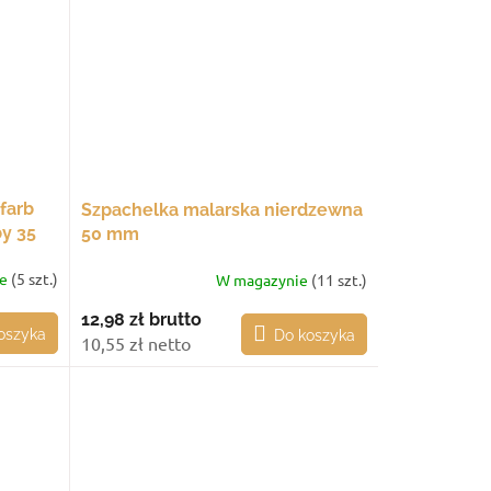
farb
Szpachelka malarska nierdzewna
y 35
50 mm
ie
(5 szt.)
W magazynie
(11 szt.)
12,98 zł
brutto
oszyka
Do koszyka
10,55 zł netto