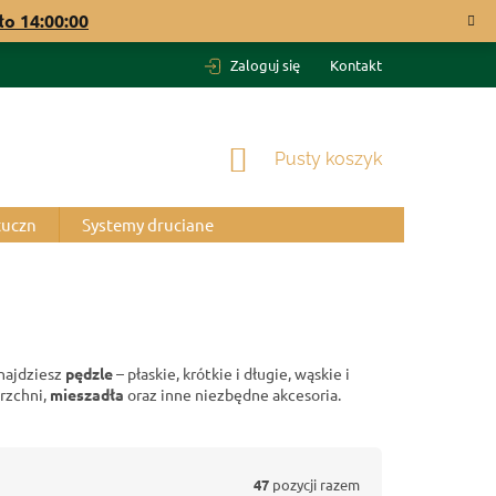
ało
13:59:59
Zaloguj się
Kontakt
KOSZYK
Pusty koszyk
tuczn
Systemy druciane
znajdziesz
pędzle
– płaskie, krótkie i długie, wąskie i
rzchni,
mieszadła
oraz inne niezbędne akcesoria.
47
pozycji razem