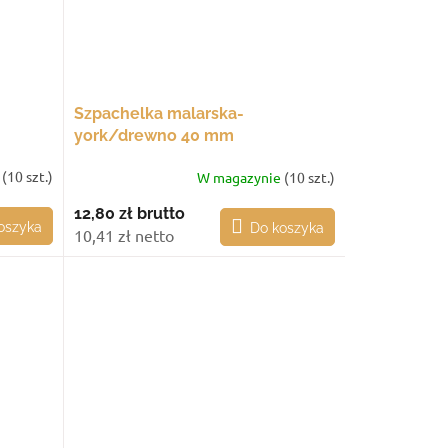
Szpachelka malarska-
york/drewno 40 mm
e
(10 szt.)
W magazynie
(10 szt.)
12,80 zł
brutto
oszyka
Do koszyka
10,41 zł netto