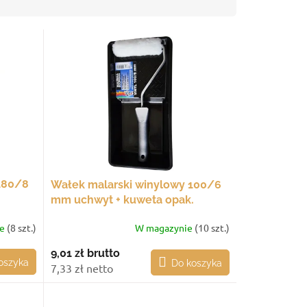
180/8
Wałek malarski winylowy 100/6
mm uchwyt + kuweta opak.
ie
(8 szt.)
W magazynie
(10 szt.)
9,01 zł
brutto
oszyka
Do koszyka
7,33 zł netto