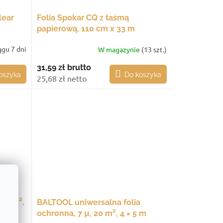
ear
Folia Spokar CQ z taśmą
papierową, 110 cm x 33 m
gu 7 dni
W magazynie
(13 szt.)
31,59 zł
brutto
oszyka
Do koszyka
25,68 zł netto
 20 m²,
BALTOOL uniwersalna folia
ochronna, 7 µ, 20 m², 4 × 5 m