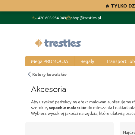
Przejść
🔥 TYLKO DZ
do
treści
+420 603 954 949
shop@trestles.pl
Mega PROMOCJA
Regały
Transport i o
Kolory kowalskie
Akcesoria
Aby uzyskać perfekcyjny efekt malowania, oferujemy 
szerokie,
szpachle malarskie
do mieszania i nakładani
Wybierz wysokiej jakości narzędzia, które ułatwią prac
P
S
a
o
Najcz