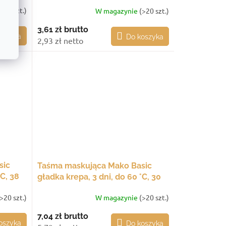
e
(17 szt.)
W magazynie
(>20 szt.)
3,61 zł
brutto
oszyka
Do koszyka
2,93 zł netto
sic
Taśma maskująca Mako Basic
°C, 38
gładka krepa, 3 dni, do 60 °C, 30
mm × 50 m
>20 szt.)
W magazynie
(>20 szt.)
7,04 zł
brutto
oszyka
Do koszyka