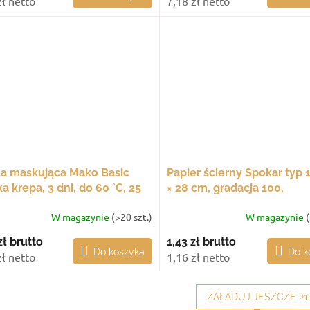
zł netto
7,18 zł netto
a maskująca Mako Basic
Papier ścierny Spokar typ 1
a krepa, 3 dni, do 60 °C, 25
× 28 cm, gradacja 100,
 50 m
opakowanie 25 szt.
W magazynie
(>20 szt.)
W magazynie
(
zł
brutto
1,43 zł
brutto
Do koszyka
Do k
zł netto
1,16 zł netto
ZAŁADUJ JESZCZE 21