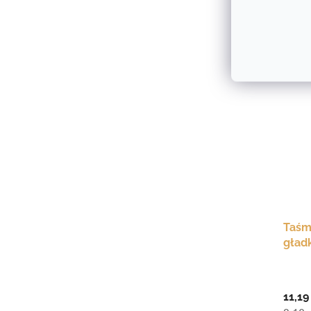
21,12
17,17
Taśm
gładk
mm ×
11,19