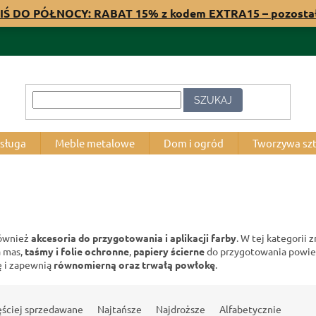
IŚ DO PÓŁNOCY: RABAT 15% z kodem EXTRA15 – pozost
SZUKAJ
bsługa
Meble metalowe
Dom i ogród
Tworzywa sz
również
akcesoria do przygotowania i aplikacji farby
. W tej kategorii 
a mas,
taśmy i folie ochronne
,
papiery ścierne
do przygotowania powie
ę i zapewnią
równomierną oraz trwałą powłokę
.
ęściej sprzedawane
Najtańsze
Najdroższe
Alfabetycznie