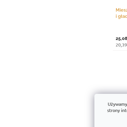
Mies
i gł
25,08
20,39
Używamy p
strony int
Foli
papi