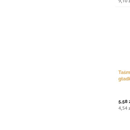
9,10 
Taśm
gładk
mm ×
5,58 
4,54 