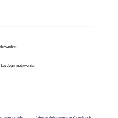
malowaniem.
kt każdego malowania.
w magazynie
Wyprodukowano w Czechach