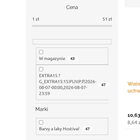
s
r
Cena
e
t
L
k
o
1
zł
51
zł
i
b
w
s
o
a
t
c
n
a
z
i
p
n
e
r
y
p
W magazynie
43
o
r
d
o
EXTRA15 ?
u
d
G_EXTRA15:15:PLN:P:f!2026-
Wałe
k
u
47
08-07-00:00,2026-08-07-
uchw
t
k
23:59
ó
t
w
ó
Marki
w
10,63
8,64 
Barvy a laky Hostivař
47