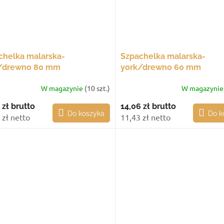
chelka malarska-
Szpachelka malarska-
/drewno 80 mm
york/drewno 60 mm
W magazynie
(10 szt.)
W magazyni
 zł
brutto
14,06 zł
brutto
Do koszyka
Do k
 zł netto
11,43 zł netto