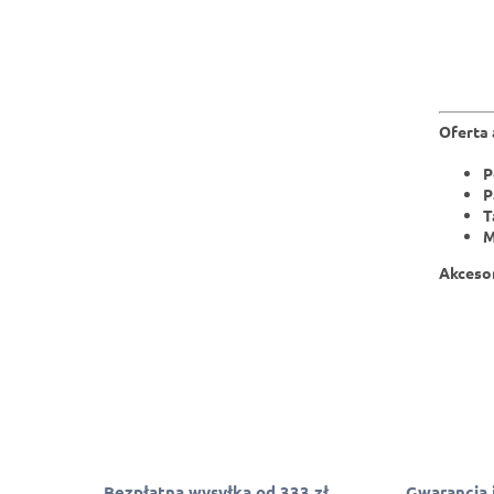
Oferta
P
P
T
M
Akcesor
Bezpłatna wysyłka od 333 zł
Gwarancja 