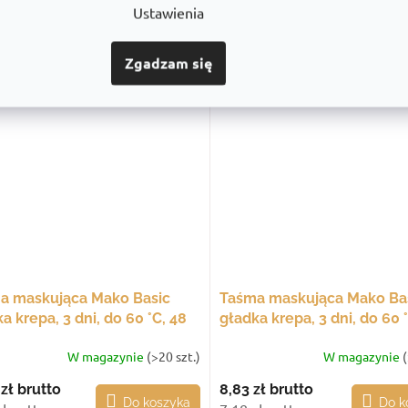
Ustawienia
W magazynie
(>20 szt.)
W magazyni
 zł
brutto
9,37 zł
brutto
Zgadzam się
Do koszyka
Do k
 zł netto
7,62 zł netto
a maskująca Mako Basic
Taśma maskująca Mako Ba
a krepa, 3 dni, do 60 °C, 48
gładka krepa, 3 dni, do 60 
 50 m
mm × 50 m
W magazynie
(>20 szt.)
W magazynie
(
 zł
brutto
8,83 zł
brutto
Do koszyka
Do k