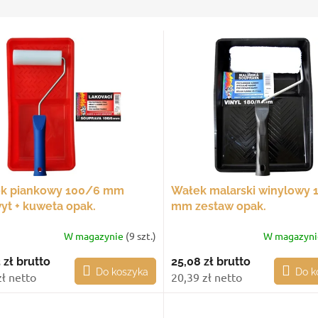
k piankowy 100/6 mm
Wałek malarski winylowy 
yt + kuweta opak.
mm zestaw opak.
W magazynie
(9 szt.)
W magazyn
 zł
brutto
25,08 zł
brutto
Do koszyka
Do k
zł netto
20,39 zł netto