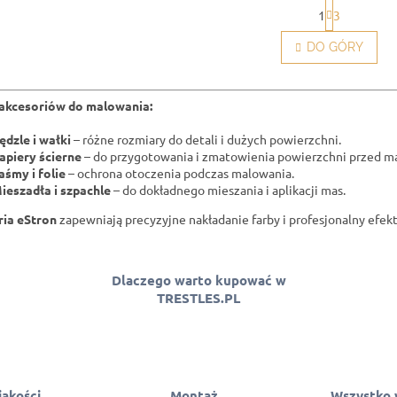
P
1
3
a
K
g
o
DO GÓRY
i
n
n
t
a
r
c
 akcesoriów do malowania:
o
j
l
a
ędzle i wałki
– różne rozmiary do detali i dużych powierzchni.
k
apiery ścierne
– do przygotowania i zmatowienia powierzchni przed 
i
aśmy i folie
– ochrona otoczenia podczas malowania.
l
ieszadła i szpachle
– do dokładnego mieszania i aplikacji mas.
i
s
ia eStron
zapewniają precyzyjne nakładanie farby i profesjonalny efe
t
y
Dlaczego warto kupować w
TRESTLES.PL
jakości
Montaż
Wszystko 