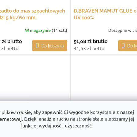
zadło do mas szpachlowych
D.BRAVEN MAMUT GLUE cl
adzi 5 kg/60 mm
UV 100%
W magazynie
(11 szt.)
Dostępne w cią
 zł
brutto
51,08 zł
brutto
Do koszyka
Do k
 zł netto
41,53 zł netto
lików cookie, aby zapewnić Ci wygodne korzystanie z naszej
ernetowej. Dzięki analizie ruchu na stronie stale ulepszamy jej
a Spokar CQ z taśmą
Folia malarska Spokar, 5 µ,
funkcje, wydajność i użyteczność.
erową, 55 cm × 33 m
4 × 5 m, 3 szt.