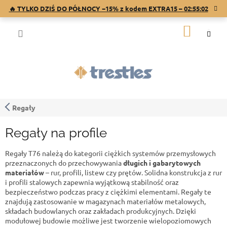
Przejść
🔥 TYLKO DZIŚ DO PÓŁNOCY −15% z kodem EXTRA15 –
02:55:01
do
treści
KOSZY
Regały
Regały na profile
Regały T76 należą do kategorii ciężkich systemów przemysłowych
przeznaczonych do przechowywania
długich i gabarytowych
materiałów
– rur, profili, listew czy prętów. Solidna konstrukcja z rur
i profili stalowych zapewnia wyjątkową stabilność oraz
bezpieczeństwo podczas pracy z ciężkimi elementami. Regały te
znajdują zastosowanie w magazynach materiałów metalowych,
składach budowlanych oraz zakładach produkcyjnych. Dzięki
modułowej budowie możliwe jest tworzenie wielopoziomowych