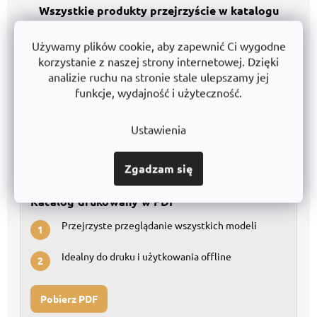
Wszystkie produkty przejrzyście w katalogu
Używamy plików cookie, aby zapewnić Ci wygodne
Katalog w Excelu
korzystanie z naszej strony internetowej. Dzięki
Kompletna baza danych do szczegółowego
1
analizie ruchu na stronie stale ulepszamy jej
porównania
funkcje, wydajność i użyteczność.
Łatwe filtrowanie i własne modyfikacje
2
Ustawienia
Pobierz Excel
Zgadzam się
Katalog drukowany w PDF
Przejrzyste przeglądanie wszystkich modeli
1
Idealny do druku i użytkowania offline
2
Pobierz PDF