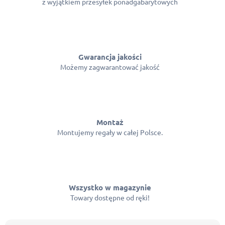
z wyjątkiem przesyłek ponadgabarytowych
s
t
y
Gwarancja jakości
Możemy zagwarantować jakość
Montaż
Montujemy regały w całej Polsce.
Wszystko w magazynie
Towary dostępne od ręki!