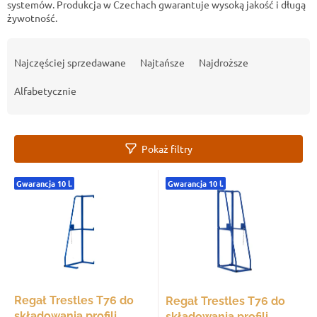
systemów. Produkcja w Czechach gwarantuje wysoką jakość i długą
żywotność.
S
o
Najczęściej sprzedawane
Najtańsze
Najdroższe
r
t
Alfabetycznie
o
w
a
Pokaż filtry
n
i
L
e
Gwarancja 10 l.
Gwarancja 10 l.
i
p
s
r
t
o
a
d
p
u
r
k
o
t
d
Regał Trestles T76 do
Regał Trestles T76 do
ó
u
składowania profili,
składowania profili,