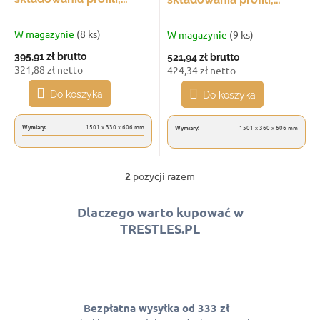
w
k
moduł dodatkowy,
moduł podstawowy,
t
niebieski
niebieski
W magazynie
(8 ks)
W magazynie
(9 ks)
ó
395,91 zł
brutto
521,94 zł
brutto
w
321,88 zł netto
424,34 zł netto
Do koszyka
Do koszyka
Wymiary:
1501 x 330 x 606 mm
Wymiary:
1501 x 360 x 606 mm
2
pozycji razem
K
o
n
Dlaczego warto kupować w
t
TRESTLES.PL
r
o
l
k
i
l
Bezpłatna wysyłka od 333 zł
i