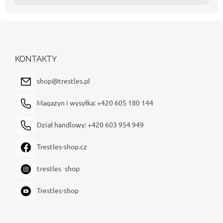
S
t
o
p
KONTAKTY
k
a
shop@trestles.pl
Magazyn i wysyłka: +420 605 180 144
Dział handlowy: +420 603 954 949
Trestles-shop.cz
trestles_shop
Trestles-shop