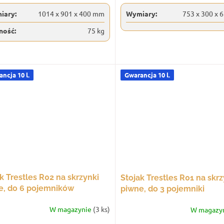
iary:
1014 x 901 x 400 mm
Wymiary:
753 x 300 x
ność:
75 kg
ncja 10 l.
Gwarancja 10 l.
k Trestles R02 na skrzynki
Stojak Trestles R01 na skrz
e, do 6 pojemników
piwne, do 3 pojemniki
W magazynie
(3 ks)
W magazy