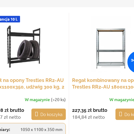
ncja 10 l.
3
ł na opony Trestles RR2-AU
Regał kombinowany na o
x1100x350, udźwig 300 kg, 2
Trestles RR2-AU 1800x130
, czarny
udźwig 600 kg, 3 półki,
W magazynie
(>20 ks)
W magazyni
ocynkowany
08 zł
brutto
227,35 zł
brutto
Do koszyka
Do k
7 zł netto
184,84 zł netto
iary:
1050 x 1100 x 350 mm