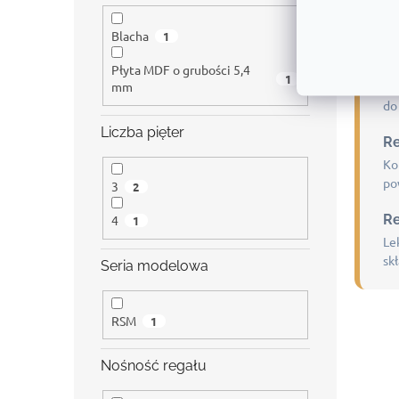
Za
no
Blacha
1
Re
Płyta MDF o grubości 5,4
1
mm
Ko
do
Liczba pięter
Re
Ko
po
3
2
Re
4
1
Le
skł
Seria modelowa
RSM
1
Nośność regału