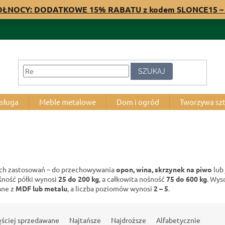
PÓŁNOCY: DODATKOWE 15% RABATU z kodem SLONCE15 – 
SZUKAJ
bsługa
Meble metalowe
Dom i ogród
Tworzywa sz
ych zastosowań – do przechowywania
opon, wina, skrzynek na piwo
lub
śność półki wynosi
25 do 200 kg
, a całkowita nośność
75 do 600 kg
. Wys
ane z
MDF lub metalu
, a liczba poziomów wynosi
2 – 5
.
ęściej sprzedawane
Najtańsze
Najdroższe
Alfabetycznie