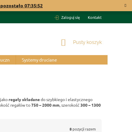
pozostało
07:35:51
Zaloguj się
Kontakt
KOSZYK
Pusty koszyk
tuczn
Systemy druciane
 jako
regały składane
do szybkiego i elastycznego
okość regałów to
750 – 2000 mm
, szerokość
300 – 1300
8
pozycji razem