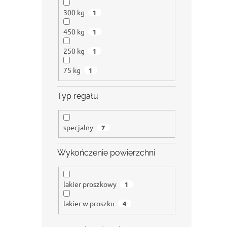
300 kg
1
450 kg
1
250 kg
1
75 kg
1
Typ regału
specjalny
7
Wykończenie powierzchni
lakier proszkowy
1
lakier w proszku
4