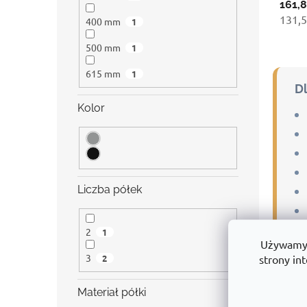
161,8
131,5
400 mm
1
500 mm
1
615 mm
1
D
Kolor
Liczba półek
2
1
Używamy p
3
strony int
2
Materiał półki
Re