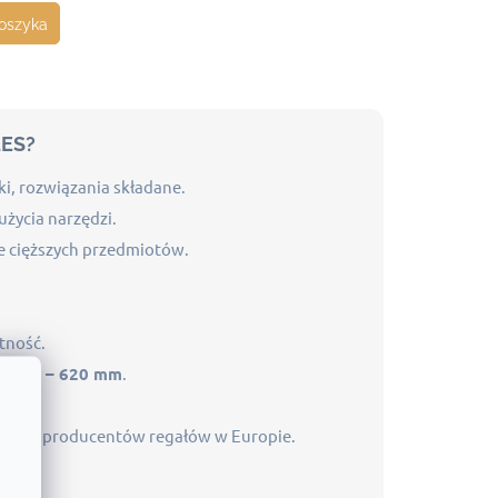
oszyka
LES?
ki, rozwiązania składane.
użycia narzędzi.
e cięższych przedmiotów.
tność.
ć 300 – 620 mm
.
kszych producentów regałów w Europie.