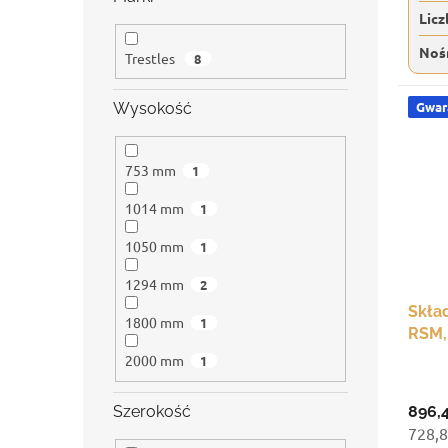
Licz
Noś
Trestles
8
Gwara
Wysokość
753 mm
1
1014 mm
1
1050 mm
1
1294 mm
2
Skła
1800 mm
1
RSM, 
czar
2000 mm
1
Szerokość
896,
728,8