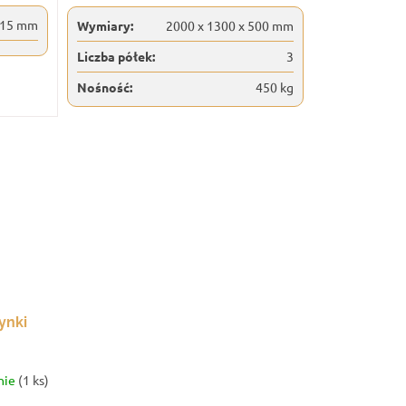
 615 mm
Wymiary:
2000 x 1300 x 500 mm
Liczba półek:
3
Nośność:
450 kg
ynki
nie
(1 ks)