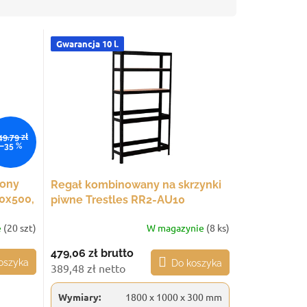
Gwarancja 10 l.
49,79 zł
–35 %
pony
Regał kombinowany na skrzynki
0x500,
piwne Trestles RR2-AU10
1800x1000x300, udźwig 250 kg,
e
(20 szt)
W magazynie
(8 ks)
czarny
479,06 zł
brutto
oszyka
Do koszyka
389,48 zł netto
Wymiary:
1800 x 1000 x 300 mm