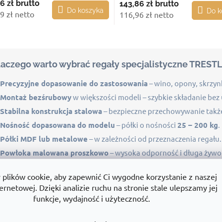
6 zł
brutto
143,86 zł
brutto
Do koszyka
Do k
9 zł netto
116,96 zł netto
K
o
n
laczego warto wybrać regały specjalistyczne TREST
t
r
Precyzyjne dopasowanie do zastosowania
– wino, opony, skrzyn
o
l
Montaż bezśrubowy
w większości modeli – szybkie składanie bez 
k
Stabilna konstrukcja stalowa
– bezpieczne przechowywanie takż
i
l
Nośność dopasowana do modelu
– półki o nośności
25 – 200 kg
.
i
Półki MDF lub metalowe
– w zależności od przeznaczenia regału.
s
t
Powłoka malowana proszkowo
– wysoka odporność i długa żywo
y
Wysokość 750 – 2000 mm
,
szerokość 300 – 1300 mm
,
głębokoś
lików cookie, aby zapewnić Ci wygodne korzystanie z naszej
2 – 5 półek / poziomów
– w zależności od modelu.
ernetowej. Dzięki analizie ruchu na stronie stale ulepszamy jej
Wysokiej jakości czeska produkcja
– TRESTLES należy do najwię
funkcje, wydajność i użyteczność.
gały na opony