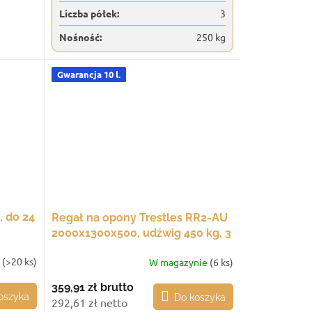
Liczba półek:
3
Nośność:
250 kg
Gwarancja 10 l.
, do 24
Regał na opony Trestles RR2-AU
2000x1300x500, udźwig 450 kg, 3
półki, czarny
e
(>20 ks)
W magazynie
(6 ks)
359,91 zł
brutto
oszyka
Do koszyka
292,61 zł netto