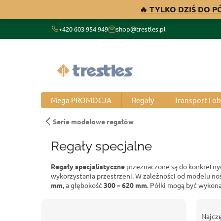
Przejść
🔥 TYLKO DZIŚ DO 
do
treści
+420 603 954 949
shop@trestles.pl
Mega PROMOCJA
Regały
Transport i o
Serie modelowe regałów
Regały specjalne
Regały specjalistyczne
przeznaczone są do konkretn
wykorzystania przestrzeni. W zależności od modelu no
mm
, a głębokość
300 – 620 mm
. Półki mogą być wykon
P
S
a
o
Najcz