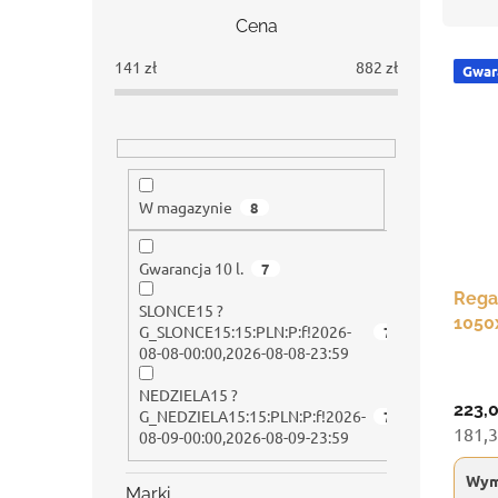
s
r
Cena
e
t
k
o
141
zł
882
zł
Gwara
L
b
w
i
o
a
s
c
n
t
z
i
a
n
e
p
y
p
W magazynie
8
r
r
o
o
Gwarancja 10 l.
7
d
d
u
Rega
u
SLONCE15 ?
k
1050
k
G_SLONCE15:15:PLN:P:f!2026-
7
t
półki
t
08-08-00:00,2026-08-08-23:59
ó
ó
w
NEDZIELA15 ?
w
223,
G_NEDZIELA15:15:PLN:P:f!2026-
7
181,3
08-09-00:00,2026-08-09-23:59
Wym
Marki