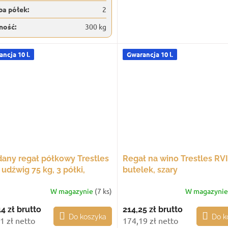
ba półek:
2
ność:
300 kg
ncja 10 l.
Gwarancja 10 l.
dany regał półkowy Trestles
Regał na wino Trestles RVI
udźwig 75 kg, 3 półki,
butelek, szary
ny
W magazynie
(7 ks)
W magazyni
44 zł
brutto
214,25 zł
brutto
Do koszyka
Do k
1 zł netto
174,19 zł netto