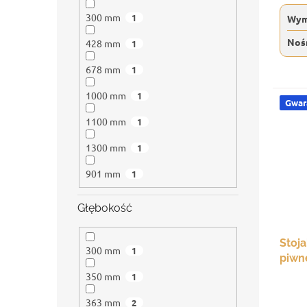
300 mm
1
Wym
Noś
428 mm
1
678 mm
1
1000 mm
1
Gwara
1100 mm
1
1300 mm
1
901 mm
1
Głębokość
Stoja
300 mm
1
piwn
350 mm
1
363 mm
2