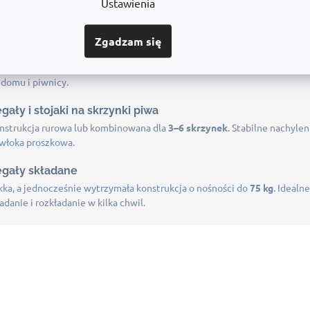
Ustawienia
projektowane do bezpiecznego i uporządkowanego przechowywania kół i
śność do
200 kg na półkę
oraz wykończenie w kolorach
RAL 9005
i
RAL
Zgadzam się
gały na wino
nstrukcja stalowa z montażem bezśrubowym, pojemność do
24 butelek
 domu i piwnicy.
gały i stojaki na skrzynki piwa
nstrukcja rurowa lub kombinowana dla
3–6 skrzynek
. Stabilne nachyle
włoka proszkowa.
gały składane
kka, a jednocześnie wytrzymała konstrukcja o nośności do
75 kg
. Idealn
adanie i rozkładanie w kilka chwil.