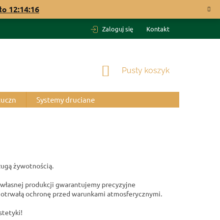
ało
12:14:15
Zaloguj się
Kontakt
KOSZYK
Pusty koszyk
tuczn
Systemy druciane
długą żywotnością.
własnej produkcji gwarantujemy precyzyjne
ługotrwałą ochronę przed warunkami atmosferycznymi.
stetyki!