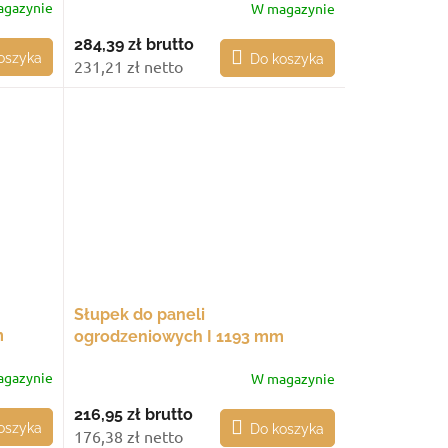
gazynie
W magazynie
284,39 zł
brutto
oszyka
Do koszyka
231,21 zł netto
Słupek do paneli
m
ogrodzeniowych I 1193 mm
żową
przelotowy, ze stopą montażową
gazynie
W magazynie
216,95 zł
brutto
oszyka
Do koszyka
176,38 zł netto