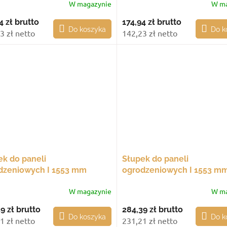
W magazynie
W ma
4 zł
brutto
174,94 zł
brutto
Do koszyka
Do k
3 zł netto
142,23 zł netto
ek do paneli
Słupek do paneli
dzeniowych I 1553 mm
ogrodzeniowych I 1553 m
lotowy, ze stopą montażową
końcowy, ze stopą monta
W magazynie
W ma
9 zł
brutto
284,39 zł
brutto
Do koszyka
Do k
1 zł netto
231,21 zł netto