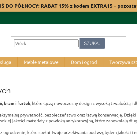
IŚ DO PÓŁNOCY: RABAT 15% z kodem EXTRA15 – pozost
SZUKAJ
bsługa
Meble metalowe
Dom i ogród
Tworzywa sz
ych
, bram i furtek
, które łączą nowoczesny design z wysoką trwałością i 
symalną prywatność, bezpieczeństwo oraz łatwą konserwację. Dzięki 
sokiej jakości materiały z powłoką antykorozyjną, które zapewniają d
z ogrodzenie, które spełni Twoje oczekiwania pod względem jakości i e