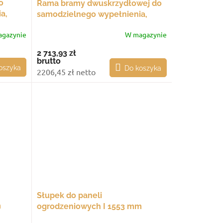
o
Rama bramy dwuskrzydłowej do
a,
samodzielnego wypełnienia,
ść
długość 4208 mm, wysokość
gazynie
W magazynie
1461 mm
2 713,93 zł
brutto
oszyka
Do koszyka
2206,45 zł netto
Słupek do paneli
m
ogrodzeniowych I 1553 mm
a
narożny, ze stopą montażową