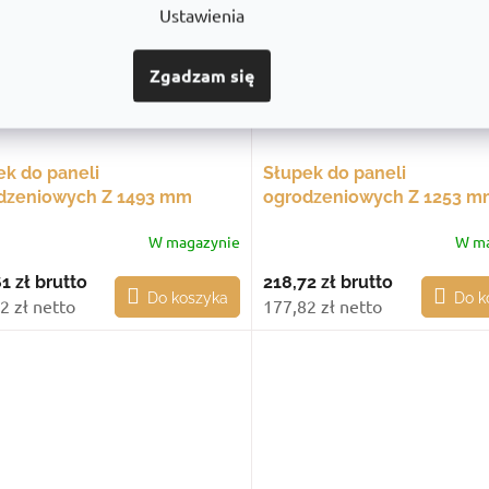
Ustawienia
Zgadzam się
ek do paneli
Słupek do paneli
dzeniowych Z 1493 mm
ogrodzeniowych Z 1253 m
żny, ze stopą montażową
końcowy, ze stopą monta
W magazynie
W ma
1 zł
brutto
218,72 zł
brutto
Do koszyka
Do k
2 zł netto
177,82 zł netto