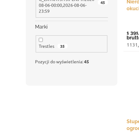
Nierd
k
u
45
08-06-00:00,2026-08-06-
okuc
t
k
23:59
ó
t
w
ó
Marki
w
1 391
brutt
1131,
Trestles
35
Pozycji do wyświetlenia:
45
Słup
ogro
prze