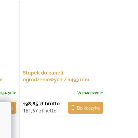
Słupek do paneli
m
ogrodzeniowych Z 1493 mm
żową
przelotowy, ze stopą montażową
gazynie
W magazynie
198,85 zł
brutto
oszyka
Do koszyka
161,67 zł netto