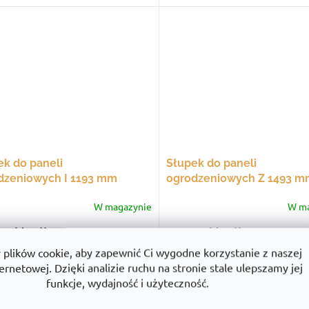
ek do paneli
Słupek do paneli
dzeniowych I 1193 mm
ogrodzeniowych Z 1493 m
owy, ze stopą montażową
końcowy, ze stopą monta
W magazynie
W ma
1 zł
brutto
198,85 zł
brutto
Do koszyka
Do k
2 zł netto
161,67 zł netto
lików cookie, aby zapewnić Ci wygodne korzystanie z naszej
ernetowej. Dzięki analizie ruchu na stronie stale ulepszamy jej
funkcje, wydajność i użyteczność.