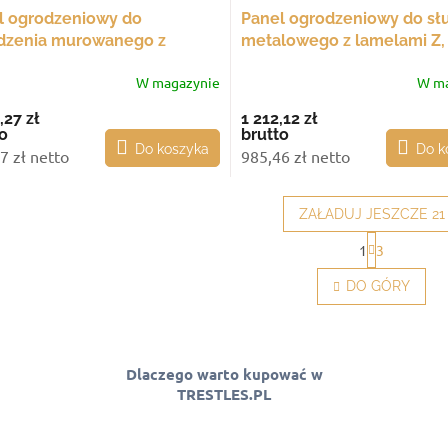
l ogrodzeniowy do
Panel ogrodzeniowy do sł
dzenia murowanego z
metalowego z lamelami Z,
lami Z, 893x2000 mm
1253x2000 mm
W magazynie
W ma
,27 zł
1 212,12 zł
o
brutto
Do koszyka
Do k
7 zł netto
985,46 zł netto
ZAŁADUJ JESZCZE 21
P
1
3
a
K
g
o
DO GÓRY
i
n
n
t
a
r
c
o
j
l
Dlaczego warto kupować w
a
k
TRESTLES.PL
i
l