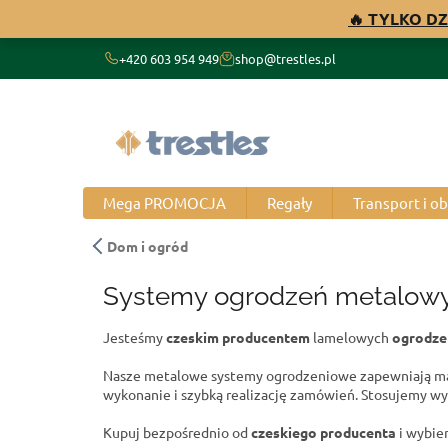
Przejść
🔥 TYLKO DZ
do
treści
+420 603 954 949
shop@trestles.pl
Mega PROMOCJA
Regały
Transport i o
Dom i ogród
Systemy ogrodzeń metalow
Jesteśmy
czeskim producentem
lamelowych
ogrodzeń
Nasze metalowe systemy ogrodzeniowe zapewniają mak
wykonanie i szybką realizację zamówień. Stosujemy wy
Kupuj bezpośrednio od
czeskiego producenta
i wybier