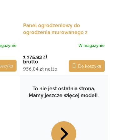
Panel ogrodzeniowy do
ogrodzenia murowanego z
m
lamelami Z, 1253x2000 mm
gazynie
W magazynie
1 175,93 zł
brutto
oszyka
Do koszyka
956,04 zł netto
To nie jest ostatnia strona.
Mamy jeszcze więcej modeli.