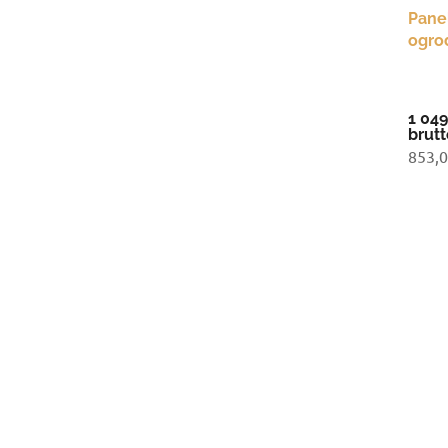
Pane
ogro
lame
1 049
brutt
853,0