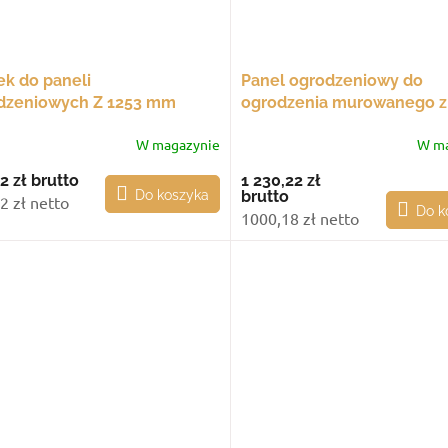
ek do paneli
Panel ogrodzeniowy do
dzeniowych Z 1253 mm
ogrodzenia murowanego z
żny, ze stopą montażową
lamelami Z, 1493x2000 m
W magazynie
W ma
2 zł
brutto
1 230,22 zł
Do koszyka
brutto
2 zł netto
Do k
1000,18 zł netto