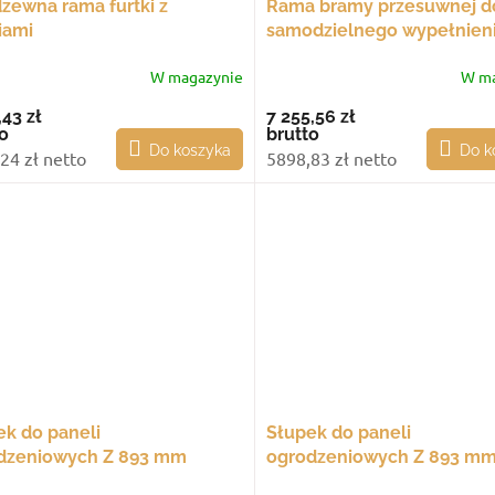
zewna rama furtki z
Rama bramy przesuwnej d
iami
samodzielnego wypełnieni
długość 4200 mm, wysoko
W magazynie
W ma
1461 mm
,43 zł
7 255,56 zł
o
brutto
Do koszyka
Do k
24 zł netto
5898,83 zł netto
ek do paneli
Słupek do paneli
dzeniowych Z 893 mm
ogrodzeniowych Z 893 m
lotowy, do zabetonowania
narożny, do zabetonowani