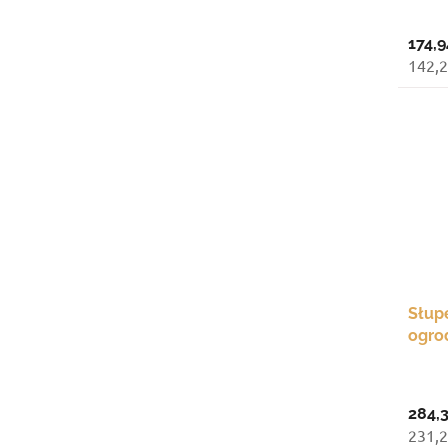
174,9
142,2
Słup
ogro
prze
284,3
231,2