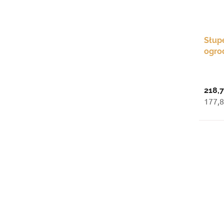
Słup
ogro
naro
218,7
177,8