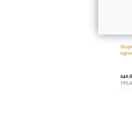
Słup
ogro
naro
240,6
195,6