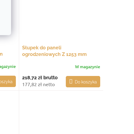
Słupek do paneli
m
ogrodzeniowych Z 1253 mm
żową
przelotowy, ze stopą montażową
gazynie
W magazynie
218,72 zł
brutto
oszyka
Do koszyka
177,82 zł netto