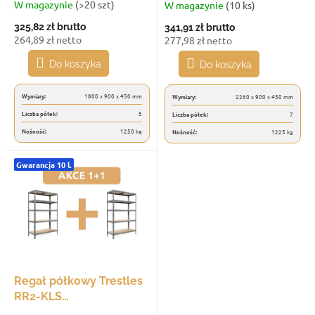
t
białych półek,
czarny
W magazynie
(>20 szt)
W magazynie
(10 ks)
ó
antracytowy
325,82 zł
brutto
341,91 zł
brutto
w
264,89 zł netto
277,98 zł netto
Do koszyka
Do koszyka
Wymiary:
1800 x 900 x 450 mm
Wymiary:
2260 x 900 x 450 mm
Liczba półek:
5
Liczba półek:
7
Nośność:
1250 kg
Nośność:
1225 kg
Gwarancja 10 l.
Regał półkowy Trestles
RR2-KLS
1800x1200x600, udźwig