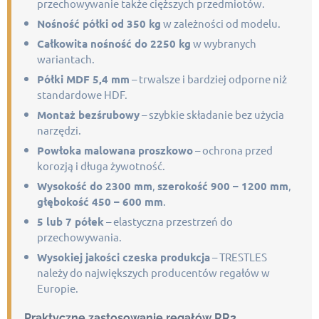
przechowywanie także cięższych przedmiotów.
i
s
Nośność półki od 350 kg
w zależności od modelu.
t
Całkowita nośność do 2250 kg
w wybranych
y
wariantach.
Półki MDF 5,4 mm
– trwalsze i bardziej odporne niż
standardowe HDF.
Montaż bezśrubowy
– szybkie składanie bez użycia
narzędzi.
Powłoka malowana proszkowo
– ochrona przed
korozją i długa żywotność.
Wysokość do 2300 mm
,
szerokość 900 – 1200 mm
,
głębokość 450 – 600 mm
.
5 lub 7 półek
– elastyczna przestrzeń do
przechowywania.
Wysokiej jakości czeska produkcja
– TRESTLES
należy do największych producentów regałów w
Europie.
Praktyczne zastosowanie regałów RR2