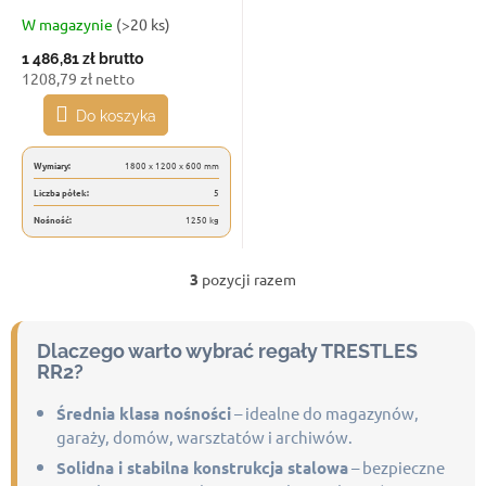
1250 kg, 5 półek, szary
W magazynie
(>20 ks)
1 486,81 zł
brutto
1208,79 zł netto
Do koszyka
Wymiary:
1800 x 1200 x 600 mm
Liczba półek:
5
Nośność:
1250 kg
3
pozycji razem
K
o
n
t
Dlaczego warto wybrać regały TRESTLES
r
RR2?
o
l
Średnia klasa nośności
– idealne do magazynów,
k
garaży, domów, warsztatów i archiwów.
i
Solidna i stabilna konstrukcja stalowa
– bezpieczne
l