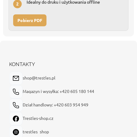
Idealny do druku i użytkowania offline
2
Pobierz PDF
S
t
o
p
KONTAKTY
k
a
shop@trestles.pl
Magazyn i wysyłka: +420 605 180 144
Dział handlowy: +420 603 954 949
Trestles-shop.cz
trestles_shop