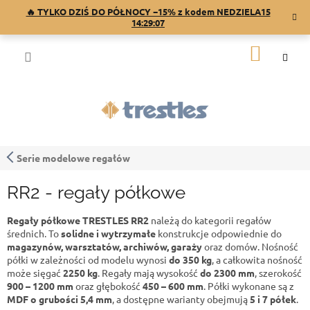
Przejść
🔥 TYLKO DZIŚ DO PÓŁNOCY −15% z kodem NEDZIELA15
do
14:29:07
treści
KOSZY
Serie modelowe regałów
RR2 - regały półkowe
Regały półkowe TRESTLES RR2
należą do kategorii regałów
średnich. To
solidne i wytrzymałe
konstrukcje odpowiednie do
magazynów, warsztatów, archiwów, garaży
oraz domów. Nośność
półki w zależności od modelu wynosi
do 350 kg
, a całkowita nośność
może sięgać
2250 kg
. Regały mają wysokość
do 2300 mm
, szerokość
900 – 1200 mm
oraz głębokość
450 – 600 mm
. Półki wykonane są z
MDF o grubości 5,4 mm
, a dostępne warianty obejmują
5 i 7 półek
.