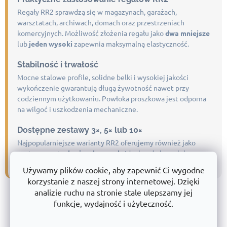
Regały RR2 sprawdzą się w magazynach, garażach,
warsztatach, archiwach, domach oraz przestrzeniach
komercyjnych. Możliwość złożenia regału jako
dwa mniejsze
lub
jeden wysoki
zapewnia maksymalną elastyczność.
Stabilność i trwałość
Mocne stalowe profile, solidne belki i wysokiej jakości
wykończenie gwarantują długą żywotność nawet przy
codziennym użytkowaniu. Powłoka proszkowa jest odporna
na wilgoć i uszkodzenia mechaniczne.
Dostępne zestawy 3×, 5× lub 10×
Najpopularniejsze warianty RR2 oferujemy również jako
zestawy w atrakcyjnych cenach
, idealne do kompleksowego
wyposażenia magazynów i obiektów.
Używamy plików cookie, aby zapewnić Ci wygodne
korzystanie z naszej strony internetowej. Dzięki
analizie ruchu na stronie stale ulepszamy jej
Dlaczego warto kupować w
funkcje, wydajność i użyteczność.
TRESTLES.PL