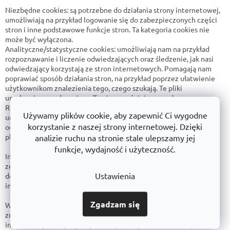
Niezbędne cookies: są potrzebne do działania strony internetowej,
umożliwiają na przykład logowanie się do zabezpieczonych części
stron i inne podstawowe funkcje stron. Ta kategoria cookies nie
może być wyłączona.
Analityczne/statystyczne cookies: umożliwiają nam na przykład
rozpoznawanie i liczenie odwiedzających oraz śledzenie, jak nasi
odwiedzający korzystają ze stron internetowych. Pomagają nam
poprawiać sposób działania stron, na przykład poprzez ułatwienie
użytkownikom znalezienia tego, czego szukają. Te pliki
uruchamiamy wyłącznie za Twoją wcześniejszą zgodą.
Reklamowe cookies: są używane do śledzenia preferencji i
Używamy plików cookie, aby zapewnić Ci wygodne
umożliwiają wyświetlanie reklam i innych treści, które najlepiej
korzystanie z naszej strony internetowej. Dzięki
odpowiadają Twoim zainteresowaniom i zachowaniom online. Te
analizie ruchu na stronie stale ulepszamy jej
pliki uruchamiamy wyłącznie za Twoją wcześniejszą zgodą.
funkcje, wydajność i użyteczność.
Informujemy, że osoby trzecie (w tym na przykład dostawcy usług
zewnętrznych) mogą również używać cookies i/lub uzyskiwać
Ustawienia
dostęp do danych gromadzonych przez cookies na stronie
internetowej.
Zgadzam się
Więcej informacji na temat cookies oraz ich aktualną listę można
znaleźć za pośrednictwem poszczególnych przeglądarek
internetowych, najczęściej w sekcji Narzędzia dla deweloperów.