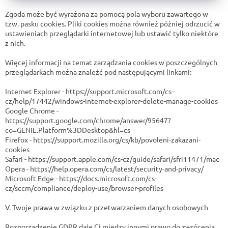
Zgoda może być wyrażona za pomocą pola wyboru zawartego w
tzw. pasku cookies. Pliki cookies można również później odrzucić w
ustawieniach przeglądarki internetowej lub ustawić tylko niektóre
z nich.
Więcej informacji na temat zarządzania cookies w poszczególnych
przeglądarkach można znaleźć pod następującymi linkami:
Internet Explorer - https://support.microsoft.com/cs-
cz/help/17442/windows-internet-explorer-delete-manage-cookies
Google Chrome -
https://support.google.com/chrome/answer/95647?
co=GENIE.Platform%3DDesktop&hl=cs
Firefox - https://support.mozilla.org/cs/kb/povoleni-zakazani-
cookies
Safari - https://support.apple.com/cs-cz/guide/safari/sfri11471/mac
Opera - https://help.opera.com/cs/latest/security-and-privacy/
Microsoft Edge - https://docs.microsoft.com/cs-
cz/sccm/compliance/deploy-use/browser-profiles
V. Twoje prawa w związku z przetwarzaniem danych osobowych
Rozporządzenie GDPR daje Ci między innymi prawo do zwrócenia