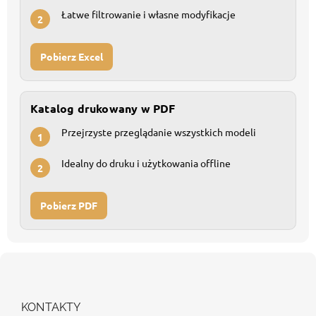
Łatwe filtrowanie i własne modyfikacje
2
Pobierz Excel
Katalog drukowany w PDF
Przejrzyste przeglądanie wszystkich modeli
1
Idealny do druku i użytkowania offline
2
Pobierz PDF
S
t
o
p
KONTAKTY