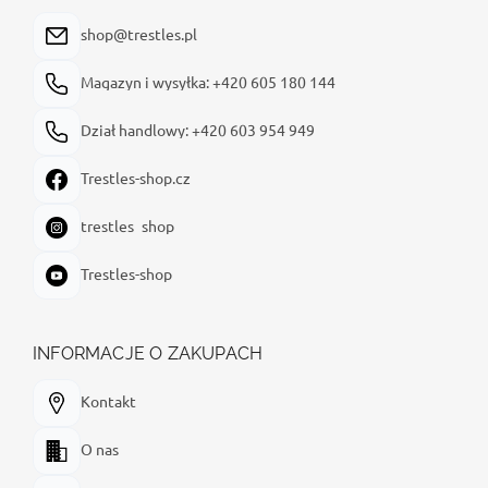
k
a
shop@trestles.pl
Magazyn i wysyłka: +420 605 180 144
Dział handlowy: +420 603 954 949
Trestles-shop.cz
trestles_shop
Trestles-shop
INFORMACJE O ZAKUPACH
Kontakt
O nas