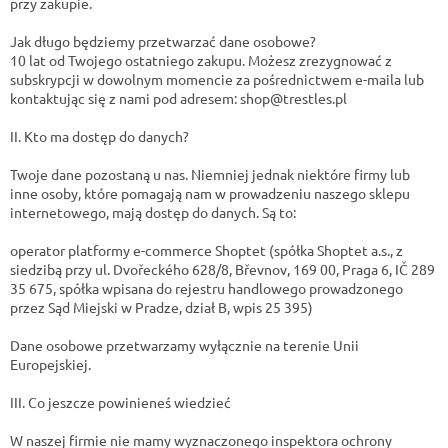
przy zakupie.
Jak długo będziemy przetwarzać dane osobowe?
10 lat od Twojego ostatniego zakupu. Możesz zrezygnować z
subskrypcji w dowolnym momencie za pośrednictwem e-maila lub
kontaktując się z nami pod adresem: shop@trestles.pl
II. Kto ma dostęp do danych?
Twoje dane pozostaną u nas. Niemniej jednak niektóre firmy lub
inne osoby, które pomagają nam w prowadzeniu naszego sklepu
internetowego, mają dostęp do danych. Są to:
operator platformy e-commerce Shoptet (spółka Shoptet a.s., z
siedzibą przy ul. Dvořeckého 628/8, Břevnov, 169 00, Praga 6, IČ 289
35 675, spółka wpisana do rejestru handlowego prowadzonego
przez Sąd Miejski w Pradze, dział B, wpis 25 395)
Dane osobowe przetwarzamy wyłącznie na terenie Unii
Europejskiej.
III. Co jeszcze powinieneś wiedzieć
W naszej firmie nie mamy wyznaczonego inspektora ochrony