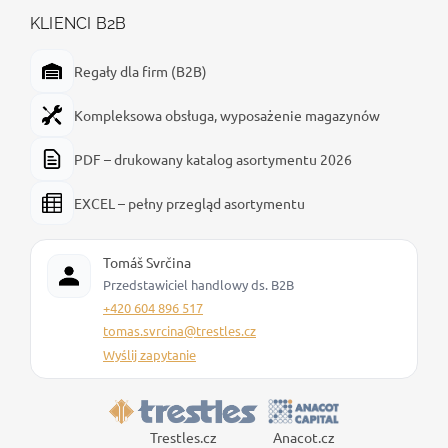
KLIENCI B2B
Regały dla firm (B2B)
Kompleksowa obsługa, wyposażenie magazynów
PDF – drukowany katalog asortymentu 2026
EXCEL – pełny przegląd asortymentu
Tomáš Svrčina
Przedstawiciel handlowy ds. B2B
+420 604 896 517
tomas.svrcina@trestles.cz
Wyślij zapytanie
Trestles.cz
Anacot.cz