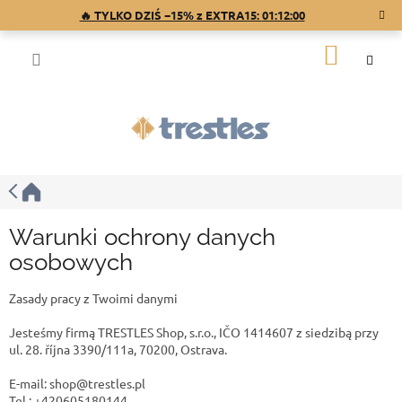
Przejść
🔥 TYLKO DZIŚ −15% z EXTRA15:
01:11:59
do
treści
KOSZY
Warunki ochrony danych
osobowych
Zasady pracy z Twoimi danymi
Jesteśmy firmą TRESTLES Shop, s.r.o., IČO 1414607 z siedzibą przy
ul. 28. října 3390/111a, 70200, Ostrava.
E-mail: shop@trestles.pl
Tel.: +420605180144