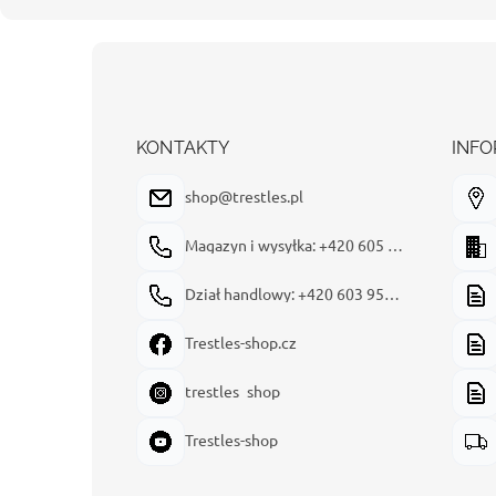
S
t
o
p
k
KONTAKTY
INFO
a
shop@trestles.pl
Magazyn i wysyłka: +420 605 180 144
Dział handlowy: +420 603 954 949
Trestles-shop.cz
trestles_shop
Trestles-shop