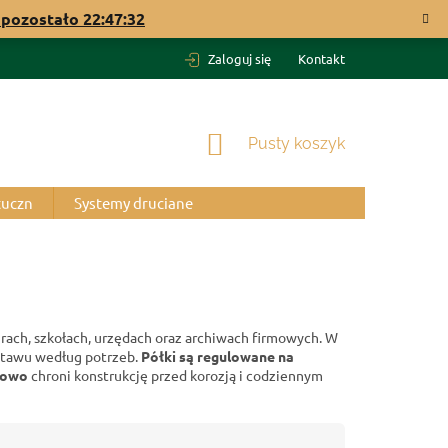
pozostało
22:47:32
Zaloguj się
Kontakt
KOSZYK
Pusty koszyk
tuczn
Systemy druciane
h, szkołach, urzędach oraz archiwach firmowych. W
stawu według potrzeb.
Półki są regulowane na
kowo
chroni konstrukcję przed korozją i codziennym