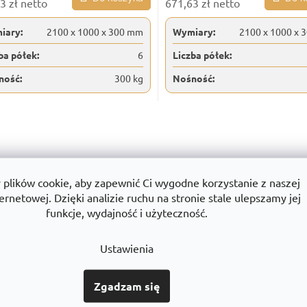
3 zł netto
671,63 zł netto
iary:
2100 x 1000 x 300 mm
Wymiary:
2100 x 1000 x 
ba półek:
6
Liczba półek:
ność:
300 kg
Nośność:
K
o
n
t
r
lików cookie, aby zapewnić Ci wygodne korzystanie z naszej
o
ernetowej. Dzięki analizie ruchu na stronie stale ulepszamy jej
l
k
funkcje, wydajność i użyteczność.
i
l
Ustawienia
i
s
t
Zgadzam się
y