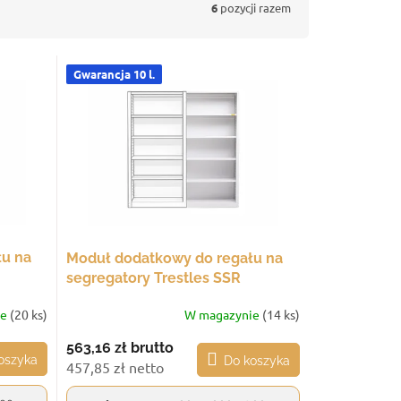
6
pozycji razem
Gwarancja 10 l.
łu na
Moduł dodatkowy do regału na
segregatory Trestles SSR
0 kg, 6
2100x1000x300, udźwig 300 kg, 6
ie
(20 ks)
W magazynie
(14 ks)
półek, jasnoszary
563,16 zł
brutto
oszyka
Do koszyka
457,85 zł netto