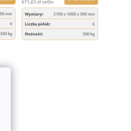
671,63 zł netto
300 mm
Wymiary:
2100 x 1000 x 300 mm
6
Liczba półek:
6
300 kg
Nośność:
300 kg