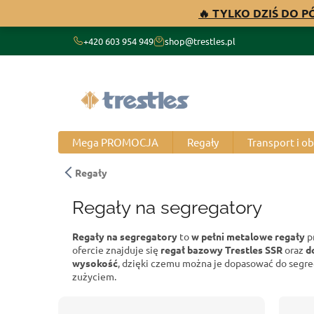
Przejść
🔥 TYLKO DZIŚ DO 
do
treści
+420 603 954 949
shop@trestles.pl
Mega PROMOCJA
Regały
Transport i o
Regały
Regały na segregatory
Regały na segregatory
to
w pełni metalowe regały
p
ofercie znajduje się
regał bazowy Trestles SSR
oraz
d
wysokość
, dzięki czemu można je dopasować do segr
zużyciem.
P
S