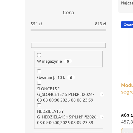
a
o
Najcz
s
r
Cena
e
t
k
o
554
zł
813
zł
Gwara
L
b
w
i
o
a
s
c
n
t
z
i
a
n
e
p
y
p
W magazynie
6
r
r
o
o
Gwarancja 10 l.
6
d
d
u
Modu
u
SLONCE15 ?
k
segr
k
G_SLONCE15:15:PLN:P:f!2026-
6
t
2100
t
08-08-00:00,2026-08-08-23:59
ó
półek
ó
w
NEDZIELA15 ?
w
563,1
G_NEDZIELA15:15:PLN:P:f!2026-
6
457,8
08-09-00:00,2026-08-09-23:59