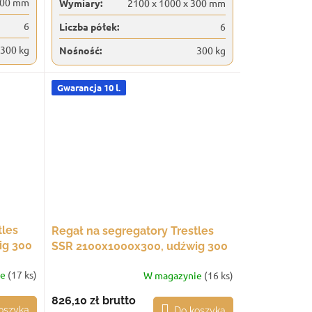
300 mm
Wymiary:
2100 x 1000 x 300 mm
6
Liczba półek:
6
300 kg
Nośność:
300 kg
Gwarancja 10 l.
tles
Regał na segregatory Trestles
ig 300
SSR 2100x1000x300, udźwig 300
kg, 6 półek, jasnoszary
ie
(17 ks)
W magazynie
(16 ks)
826,10 zł
brutto
oszyka
Do koszyka