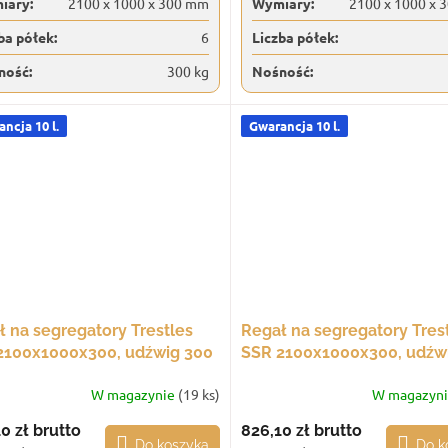
iary:
2100 x 1000 x 300 mm
Wymiary:
2100 x 1000 x 
ba półek:
6
Liczba półek:
ność:
300 kg
Nośność:
ncja 10 l.
Gwarancja 10 l.
ł na segregatory Trestles
Regał na segregatory Tres
2100x1000x300, udźwig 300
SSR 2100x1000x300, udźw
 półek, czarny
kg, 6 półek, biały
W magazynie
(19 ks)
W magazyn
10 zł
brutto
826,10 zł
brutto
Do koszyka
Do k