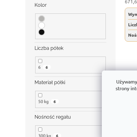
671,6
Kolor
Wym
Licz
Noś
Liczba półek
6
6
Używamy p
Materiał półki
strony int
50 kg
6
Nośność regału
300 kg
6