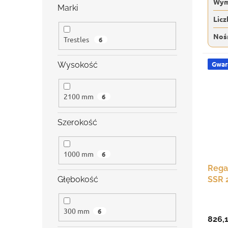
Wym
Marki
Licz
Noś
Trestles
6
Gwara
Wysokość
2100 mm
6
Szerokość
1000 mm
6
Rega
Głębokość
SSR 
kg, 6
300 mm
6
826,