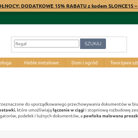
PÓŁNOCY: DODATKOWE 15% RABATU z kodem SLONCE15 – 
SZUKAJ
bsługa
Meble metalowe
Dom i ogród
Tworzywa sz
rzeznaczone do uporządkowanego przechowywania dokumentów w biurac
ostawki
, które umożliwiają
łączenie w ciągi
i stopniową rozbudowę ze
egatorów, pudełek i luźnych dokumentów, a
powłoka malowana prosz