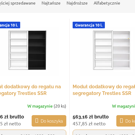
ęściej sprzedawane
Najtańsze
Najdroższe
Alfabetycznie
ncja 10 l.
Gwarancja 10 l.
ł dodatkowy do regału na
Moduł dodatkowy do rega
egatory Trestles SSR
segregatory Trestles SSR
x1000x300, udźwig 300 kg, 6
2100x1000x300, udźwig 30
W magazynie
(20 ks)
W magazyn
, czarny
półek, biały
6 zł
brutto
563,16 zł
brutto
Do koszyka
Do k
5 zł netto
457,85 zł netto