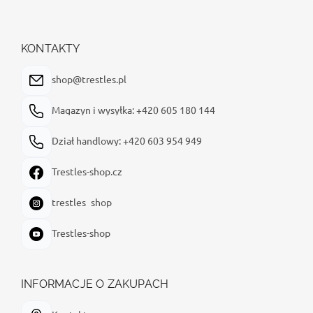
S
t
o
p
KONTAKTY
k
a
shop@trestles.pl
Magazyn i wysyłka: +420 605 180 144
Dział handlowy: +420 603 954 949
Trestles-shop.cz
trestles_shop
Trestles-shop
INFORMACJE O ZAKUPACH