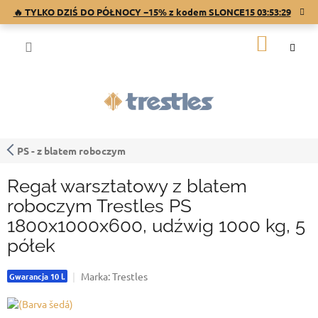
Przejść
🔥 TYLKO DZIŚ DO PÓŁNOCY −15% z kodem SLONCE15
03:53:29
do
treści
KOSZY
PS - z blatem roboczym
Regał warsztatowy z blatem
roboczym Trestles PS
1800x1000x600, udźwig 1000 kg, 5
półek
Marka:
Trestles
Gwarancja 10 l.