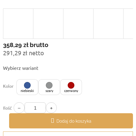
358,29 zł
brutto
291,29 zł netto
Cena
Wybierz wariant
jednostkowa:
Kolor
niebieski
szary
czerwony
−
+
Ilość
Dodaj do koszyka