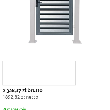
2 328,17 zł
brutto
1892,82 zł netto
Cena
W magazynie
jednostkowa: