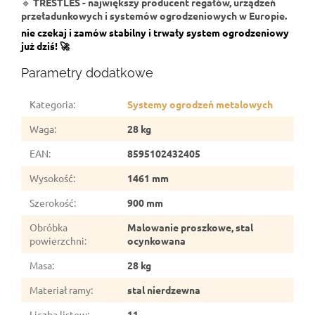
🔹
TRESTLES - największy producent regałów, urządzeń
przeładunkowych i systemów ogrodzeniowych w Europie.
nie czekaj i zamów stabilny i trwały system ogrodzeniowy
już dziś! 🚀
Parametry dodatkowe
Kategoria
:
Systemy ogrodzeń metalowych
Waga
:
28 kg
EAN
:
8595102432405
Wysokość
:
1461 mm
Szerokość
:
900 mm
Obróbka
Malowanie proszkowe, stal
powierzchni
:
ocynkowana
Masa
:
28 kg
Materiał ramy
:
stal nierdzewna
Liczba listew
:
11