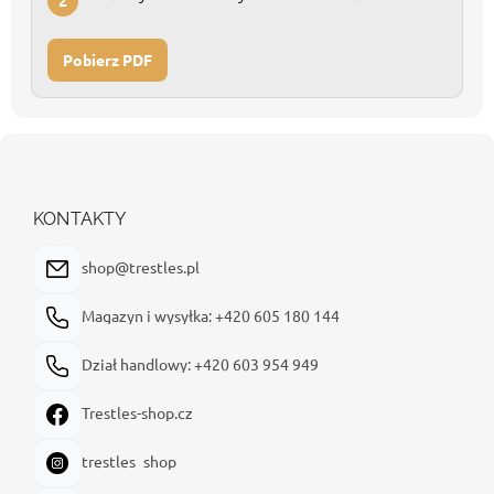
2
Pobierz PDF
S
t
o
p
KONTAKTY
k
a
shop@trestles.pl
Magazyn i wysyłka: +420 605 180 144
Dział handlowy: +420 603 954 949
Trestles-shop.cz
trestles_shop