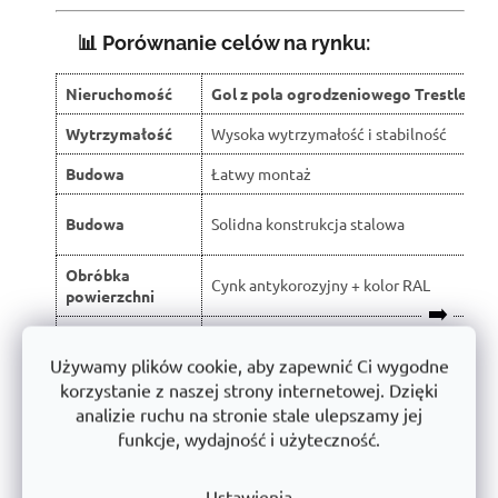
📊 Porównanie celów na rynku:
Nieruchomość
Gol z pola ogrodzeniowego Trestles 🏆
Wytrzymałość
Wysoka wytrzymałość i stabilność
Budowa
Łatwy montaż
Budowa
Solidna konstrukcja stalowa
Obróbka
Cynk antykorozyjny + kolor RAL
powierzchni
➡️
Otwór
Otwór po prawej i lewej stronie
Używamy plików cookie, aby zapewnić Ci wygodne
Korzystanie z blokady FAB, dołączonej
Zamykający
korzystanie z naszej strony internetowej. Dzięki
do zestawu
analizie ruchu na stronie stale ulepszamy jej
Produkcja
Wyprodukowano w Republice Czeskiej
funkcje, wydajność i użyteczność.
Gwarancja
10 lat
Ustawienia