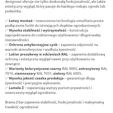
designowi oferuje nie tylko doskonałą funkcjonalność, ale także
estetyczny wygląd, który pasuje do każdego rodzaju ogrodu lub
podwórka.
✅
Łatwy montaż
– nowoczesna technologia umożliwia proste
podłączenie furtki do istniejących słupków ogrodzeniowych.
✅
Wysoka stabilność i wytrzymałość
– konstrukcja
zaprojektowana do codziennego użytkowania i długotrwałej
niezawodności.
✅
Ochrona antykorozyjna: cynk
– zapewnia odporność na
warunki atmosferyczne i wydłuża żywotność.
✅
Lakier proszkowy w odcieniach RAL
– zapewnia dodatkową
ochronę i estetyczny wygląd nawet przy użytkowaniu na
zewnątrz.
✅
Warianty kolorystyczne:
czarny
RAL 9005,
antracytowy
RAL
7016,
ciemnoszary
RAL 7031,
zielony
RAL 6005.
✅
Wysoka jakość: czeska produkcja
– gwarantuje długą
żywotność i precyzyjne wykonanie.
✅
Lamele Z
– zapewniają wyższy poziom prywatności i
nowoczesny wygląd ogrodzenia.
Brama Z-bar zapewnia stabilność, funkcjonalność i maksymalną
trwałość ogrodzenia!