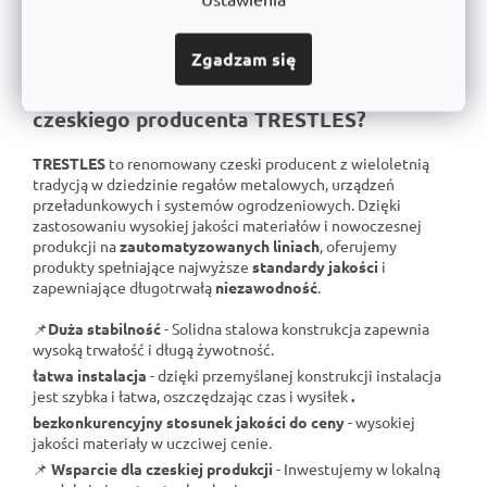
Zgadzam się
C
Dlaczego warto wybrać ogrodzenia
h
a
czeskiego producenta TRESTLES?
t
G
P
TRESTLES
to renomowany czeski producent z wieloletnią
T
tradycją w dziedzinie regałów metalowych, urządzeń
p
o
przeładunkowych i systemów ogrodzeniowych. Dzięki
w
zastosowaniu wysokiej jakości materiałów i nowoczesnej
i
e
produkcji na
zautomatyzowanych liniach
, oferujemy
d
produkty spełniające najwyższe
standardy jakości
i
z
i
zapewniające długotrwałą
niezawodność
.
a
ł
:
📌
Duża stabilność
- Solidna stalowa konstrukcja zapewnia
wysoką trwałość i długą żywotność.
łatwa instalacja
- dzięki przemyślanej konstrukcji instalacja
jest szybka i łatwa, oszczędzając czas i wysiłek
.
bezkonkurencyjny stosunek jakości do ceny
- wysokiej
jakości materiały w uczciwej cenie.
📌
Wsparcie dla czeskiej produkcji
- Inwestujemy w lokalną