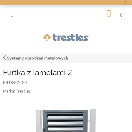
Przejść
do
KOSZY
treści
Systemy ogrodzeń metalowych
Furtka z lamelami Z
BR1K-P2-D-0
Marka:
Trestles