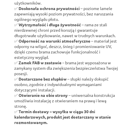
użytkowników.
✅
Doskonała ochrona prywatności
– poziome lamele
zapewniają wysoki poziom prywatności, bez naruszania
ogólnego wyglądu płotu.
✅
Wytrzymałość i długa żywotność
– rama ze stali
nierdzewnej chroni przed korozją i gwarantuje
długotrwałe użytkowanie, nawet w trudnych warunkach.
✅
Odporność na warunki atmosferyczne
– materiał jest
odporny na wilgoć, deszcz, śnieg i promieniowanie UV,
dzięki czemu brama zachowuje funkcjonalność i
estetyczny wygląd.
✅
Zamek FAB w zestawie
– brama jest wyposażona w
zamykany system dla zwiększenia bezpieczeństwa Twojej
posesji.
✅
Dostarczane bez słupków
– słupki należy dokupić
osobno, zgodnie z indywidualnymi wymaganiami
dotyczącymi instalacji.
✅
Otwieranie na obie strony
– uniwersalna konstrukcja
umożliwia instalację z otwieraniem na prawą i lewą
stronę.
✅
Termin dostawy – wysyłka w ciągu 30 dni
kalendarzowych, produkt jest dostarczany w stanie
rozmontowanym.