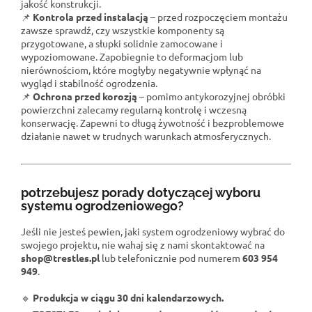
jakość konstrukcji.
📌
Kontrola przed instalacją
– przed rozpoczęciem montażu
zawsze sprawdź, czy wszystkie komponenty są
przygotowane, a słupki solidnie zamocowane i
wypoziomowane. Zapobiegnie to deformacjom lub
nierównościom, które mogłyby negatywnie wpłynąć na
wygląd i stabilność ogrodzenia.
📌
Ochrona przed korozją
– pomimo antykorozyjnej obróbki
powierzchni zalecamy regularną kontrolę i wczesną
konserwację. Zapewni to długą żywotność i bezproblemowe
działanie nawet w trudnych warunkach atmosferycznych.
potrzebujesz porady dotyczącej wyboru
systemu ogrodzeniowego?
Jeśli nie jesteś pewien, jaki system ogrodzeniowy wybrać do
swojego projektu, nie wahaj się z nami skontaktować
na
shop@trestles.pl
lub telefonicznie pod numerem
603 954
949
.
🔹
Produkcja w ciągu 30 dni kalendarzowych.