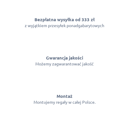
l
k
i
l
Bezpłatna wysyłka od 333 zł
i
z wyjątkiem przesyłek ponadgabarytowych
s
t
y
Gwarancja jakości
Możemy zagwarantować jakość
Montaż
Montujemy regały w całej Polsce.