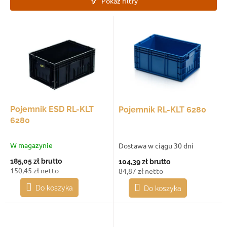
Pokaż filtry
n
i
L
e
i
p
s
r
t
o
a
d
p
u
r
k
o
t
d
Pojemnik ESD RL-KLT
Pojemnik RL-KLT 6280
ó
u
6280
w
k
t
W magazynie
Dostawa w ciągu 30 dni
ó
185,05 zł
brutto
104,39 zł
brutto
w
150,45 zł netto
84,87 zł netto
Do koszyka
Do koszyka