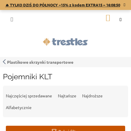
Przejść
🔥 TYLKO DZIŚ DO PÓŁNOCY −15% z kodem EXTRA15 –
16:08:49
do
treści
KOSZY
Plastikowe skrzynki transportowe
Pojemniki KLT
S
o
Najczęściej sprzedawane
Najtańsze
Najdroższe
r
t
Alfabetycznie
o
w
a