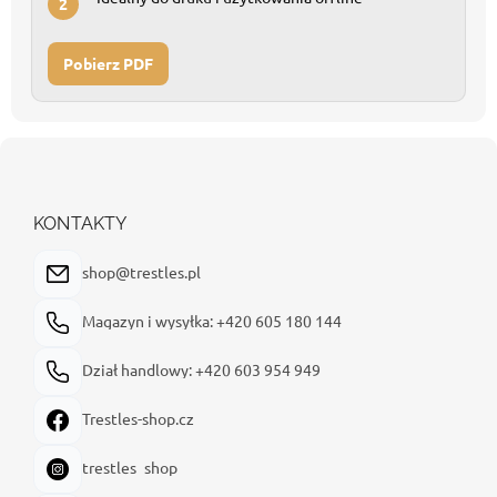
2
Pobierz PDF
S
t
o
p
KONTAKTY
k
a
shop@trestles.pl
Magazyn i wysyłka: +420 605 180 144
Dział handlowy: +420 603 954 949
Trestles-shop.cz
trestles_shop