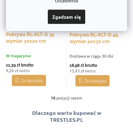
Ustawienia
Zgadzam się
Pokrywa RL-KLT-D 35
Pokrywa RL-KLT-D 45,
wymiar 30x20 cm
wymiar 40x30 cm
W magazynie
Dostawa w ciągu 30 dni
11,39 zł
brutto
18,98 zł
brutto
9,26 zł netto
15,43 zł netto
Do koszyka
Do koszyka
16
pozycji razem
K
o
n
Dlaczego warto kupować w
t
TRESTLES.PL
r
o