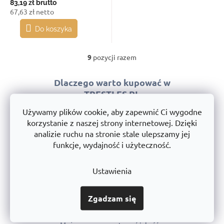
83,19 zł
brutto
67,63 zł netto
Do koszyka
9
pozycji razem
K
o
n
Dlaczego warto kupować w
t
TRESTLES.PL
r
o
Używamy plików cookie, aby zapewnić Ci wygodne
l
korzystanie z naszej strony internetowej. Dzięki
k
analizie ruchu na stronie stale ulepszamy jej
i
funkcje, wydajność i użyteczność.
l
Bezpłatna wysyłka od 333 zł
i
z wyjątkiem przesyłek ponadgabarytowych
s
Ustawienia
t
y
Zgadzam się
Gwarancja jakości