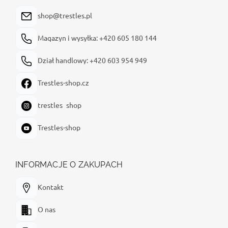
k
a
shop@trestles.pl
Magazyn i wysyłka: +420 605 180 144
Dział handlowy: +420 603 954 949
Trestles-shop.cz
trestles_shop
Trestles-shop
INFORMACJE O ZAKUPACH
Kontakt
O nas