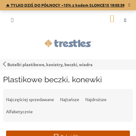
Przejść
🔥 TYLKO DZIŚ DO PÓŁNOCY −15% z kodem SLONCE15
19:05:39
do
treści
KOSZY
Butelki plastikowe, kanistry, beczki, wiadra
Plastikowe beczki, konewki
S
o
Najczęściej sprzedawane
Najtańsze
Najdroższe
r
t
Alfabetycznie
o
w
a