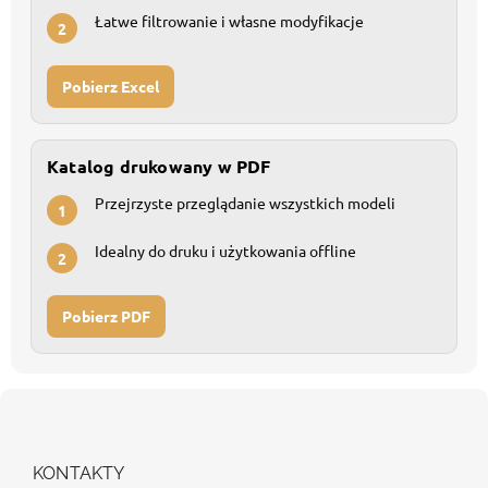
Łatwe filtrowanie i własne modyfikacje
2
Pobierz Excel
Katalog drukowany w PDF
Przejrzyste przeglądanie wszystkich modeli
1
Idealny do druku i użytkowania offline
2
Pobierz PDF
S
t
o
p
KONTAKTY