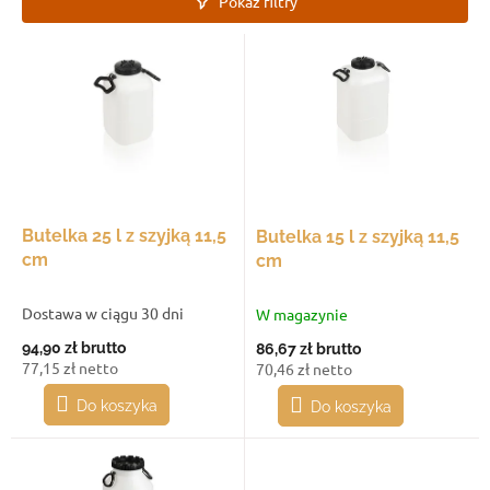
Pokaż filtry
n
i
L
e
i
p
s
r
t
o
a
d
p
u
r
k
o
t
d
Butelka 25 l z szyjką 11,5
Butelka 15 l z szyjką 11,5
ó
u
cm
cm
w
k
t
Dostawa w ciągu 30 dni
W magazynie
ó
94,90 zł
brutto
86,67 zł
brutto
w
77,15 zł netto
70,46 zł netto
Do koszyka
Do koszyka