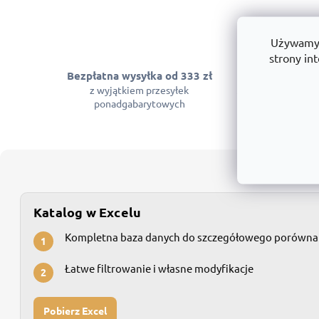
Używamy p
strony int
Bezpłatna wysyłka od 333 zł
Gwarancja 
z wyjątkiem przesyłek
Możemy zagwaran
ponadgabarytowych
Katalog w Excelu
Kompletna baza danych do szczegółowego porówna
1
Łatwe filtrowanie i własne modyfikacje
2
Pobierz Excel