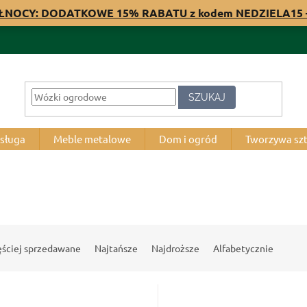
ÓŁNOCY: DODATKOWE 15% RABATU z kodem NEDZIELA15 –
SZUKAJ
bsługa
Meble metalowe
Dom i ogród
Tworzywa sz
ęściej sprzedawane
Najtańsze
Najdroższe
Alfabetycznie