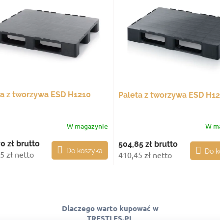
ta z tworzywa ESD H1210
Paleta z tworzywa ESD H1
W magazynie
W m
70 zł
brutto
504,85 zł
brutto
Do koszyka
Do k
5 zł netto
410,45 zł netto
K
o
n
t
Dlaczego warto kupować w
r
TRESTLES.PL