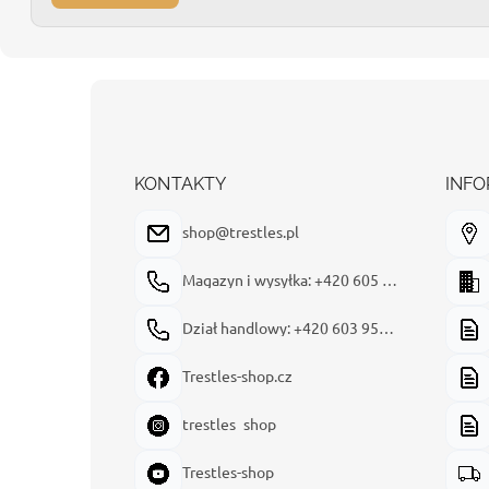
S
t
o
p
k
KONTAKTY
INFO
a
shop@trestles.pl
Magazyn i wysyłka: +420 605 180 144
Dział handlowy: +420 603 954 949
Trestles-shop.cz
trestles_shop
Trestles-shop