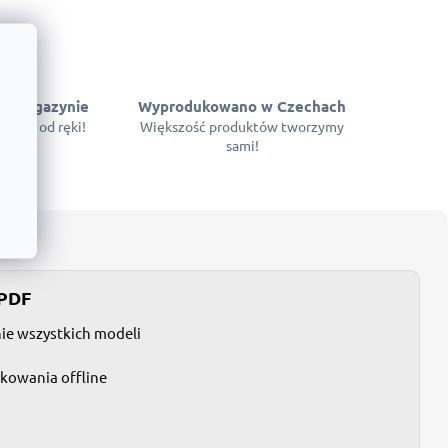
w magazynie
Wyprodukowano w Czechach
ępne od ręki!
Większość produktów tworzymy
sami!
 PDF
nie wszystkich modeli
tkowania offline