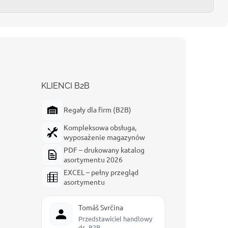
KLIENCI B2B
Regały dla firm (B2B)
Kompleksowa obsługa,
wyposażenie magazynów
PDF – drukowany katalog
asortymentu 2026
EXCEL – pełny przegląd
asortymentu
Tomáš Svrčina
Przedstawiciel handlowy
ds. B2B