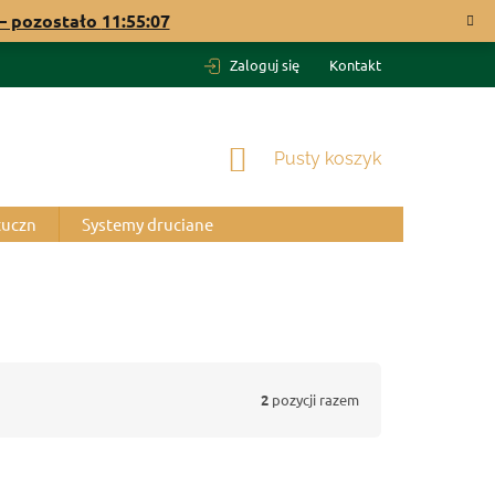
 pozostało
11:55:07
Zaloguj się
Kontakt
KOSZYK
Pusty koszyk
tuczn
Systemy druciane
2
pozycji razem