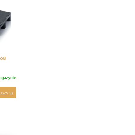
208
agazynie
oszyka