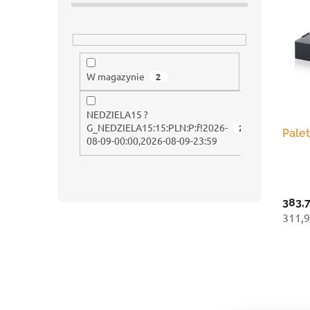
s
o
a
t
c
n
a
z
i
p
n
e
r
y
p
W magazynie
2
o
r
d
o
NEDZIELA15 ?
u
d
G_NEDZIELA15:15:PLN:P:f!2026-
2
Pale
k
u
08-09-00:00,2026-08-09-23:59
t
k
ó
t
w
ó
w
383,
311,9