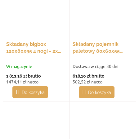
Składany bigbox
Składany pojemnik
120x80x95 4 nogi - 2x
paletowy 80x60x55
okno dostępowe
pełna paleta
W magazynie
Dostawa w ciągu 30 dni
1 813,16 zł
brutto
618,10 zł
brutto
1474,11 zł netto
502,52 zł netto
Do koszyka
Do koszyka