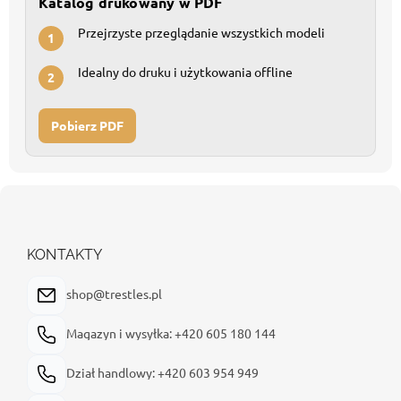
Katalog drukowany w PDF
Przejrzyste przeglądanie wszystkich modeli
1
Idealny do druku i użytkowania offline
2
Pobierz PDF
S
t
o
p
KONTAKTY
k
a
shop@trestles.pl
Magazyn i wysyłka: +420 605 180 144
Dział handlowy: +420 603 954 949