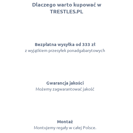
n
Dlaczego warto kupować w
t
TRESTLES.PL
r
o
l
k
i
l
Bezpłatna wysyłka od 333 zł
i
z wyjątkiem przesyłek ponadgabarytowych
s
t
y
Gwarancja jakości
Możemy zagwarantować jakość
Montaż
Montujemy regały w całej Polsce.