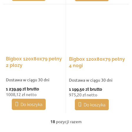
Bigbox 120x80x79 pełny
Bigbox 120x80x79 pełny
2 płozy
4 nogi
Dostawa w ciągu 30 dni
Dostawa w ciągu 30 dni
1 239,99 zł
brutto
1 199,50 zł
brutto
1008,12 zł netto
975,20 zł netto
Do koszyka
Do koszyka
18
pozycji razem
K
o