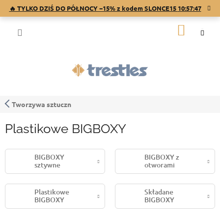
Przejść
🔥 TYLKO DZIŚ DO PÓŁNOCY −15% z kodem SLONCE15
10:57:46
do
treści
KOSZY
Tworzywa sztuczn
Plastikowe BIGBOXY
BIGBOXY
BIGBOXY z
sztywne
otworami
Plastikowe
Składane
BIGBOXY
BIGBOXY