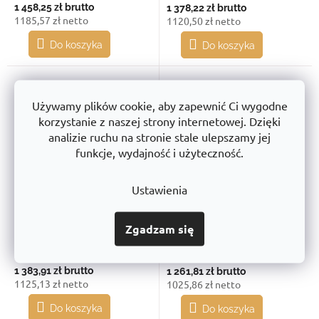
1 458,25 zł
brutto
1 378,22 zł
brutto
1185,57 zł netto
1120,50 zł netto
Do koszyka
Do koszyka
Używamy plików cookie, aby zapewnić Ci wygodne
korzystanie z naszej strony internetowej. Dzięki
analizie ruchu na stronie stale ulepszamy jej
funkcje, wydajność i użyteczność.
Ustawienia
Bigbox 120x100x76
Bigbox 120x100x76
pełny 3 płozy
pełny 4 nogi
Zgadzam się
Dostawa w ciągu 30 dni
Dostawa w ciągu 30 dni
1 383,91 zł
brutto
1 261,81 zł
brutto
1125,13 zł netto
1025,86 zł netto
Do koszyka
Do koszyka