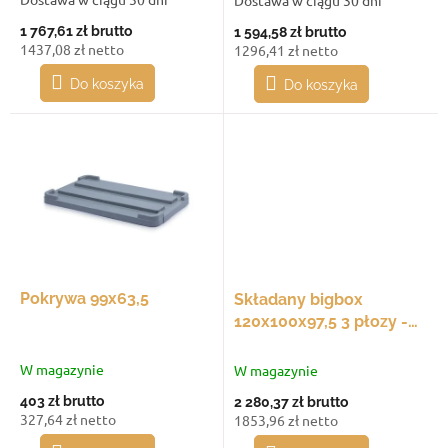
ó
1 767,61 zł
brutto
1 594,58 zł
brutto
w
1437,08 zł netto
1296,41 zł netto
Do koszyka
Do koszyka
Pokrywa 99x63,5
Składany bigbox
120x100x97,5 3 płozy -
2x okno dostępowe
W magazynie
W magazynie
403 zł
brutto
2 280,37 zł
brutto
327,64 zł netto
1853,96 zł netto