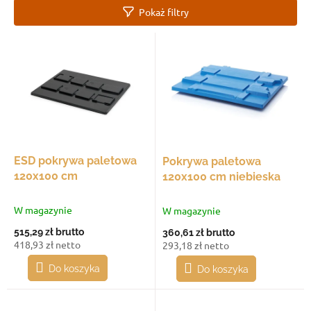
a
Pokaż filtry
n
i
L
e
i
p
s
r
t
o
a
d
p
u
r
k
o
t
d
ESD pokrywa paletowa
Pokrywa paletowa
ó
u
120x100 cm
120x100 cm niebieska
w
k
t
W magazynie
W magazynie
ó
515,29 zł
brutto
360,61 zł
brutto
w
418,93 zł netto
293,18 zł netto
Do koszyka
Do koszyka