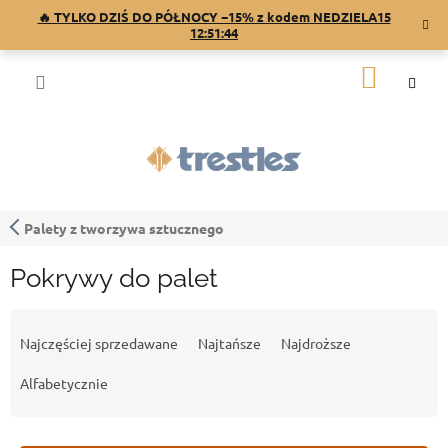
Przejść
🔥 TYLKO DZIŚ DO PÓŁNOCY −15% z kodem NEDZIELA15
do
12:51:44
treści
KOSZY
Palety z tworzywa sztucznego
Pokrywy do palet
S
o
Najczęściej sprzedawane
Najtańsze
Najdroższe
r
t
Alfabetycznie
o
w