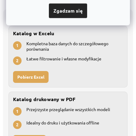
Zgadzam się
Wszystkie produkty przejrzyście w katalogu
Katalog w Excelu
Kompletna baza danych do szczegółowego
1
porównania
Łatwe filtrowanie i własne modyfikacje
2
Pobierz Excel
Katalog drukowany w PDF
Przejrzyste przeglądanie wszystkich modeli
1
Idealny do druku i użytkowania offline
2