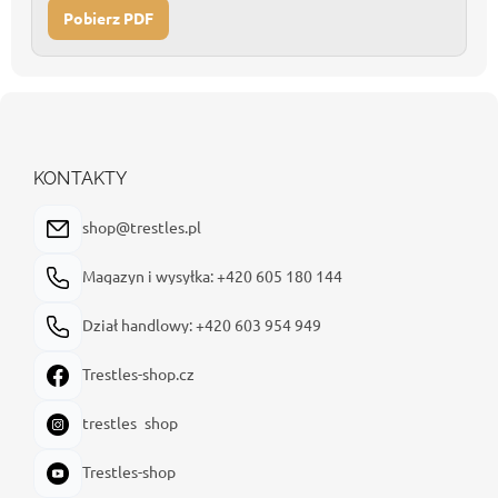
Pobierz PDF
S
t
o
p
KONTAKTY
k
a
shop@trestles.pl
Magazyn i wysyłka: +420 605 180 144
Dział handlowy: +420 603 954 949
Trestles-shop.cz
trestles_shop
Trestles-shop