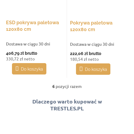
ESD pokrywa paletowa
Pokrywa paletowa
120x80 cm
120x80 cm
Dostawa w ciągu 30 dni
Dostawa w ciągu 30 dni
406,79 zł
brutto
222,06 zł
brutto
330,72 zł netto
180,54 zł netto
Do koszyka
Do koszyka
6
pozycji razem
K
o
n
Dlaczego warto kupować w
t
TRESTLES.PL
r
o
l
k