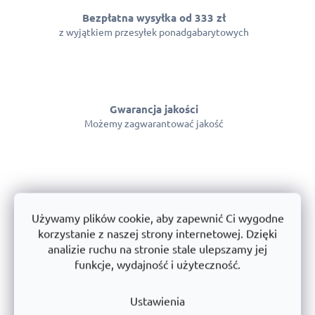
i
l
Bezpłatna wysyłka od 333 zł
i
z wyjątkiem przesyłek ponadgabarytowych
s
t
y
Gwarancja jakości
Możemy zagwarantować jakość
Montaż
Montujemy regały w całej Polsce.
Używamy plików cookie, aby zapewnić Ci wygodne
korzystanie z naszej strony internetowej. Dzięki
analizie ruchu na stronie stale ulepszamy jej
funkcje, wydajność i użyteczność.
Wszystko w magazynie
Ustawienia
Towary dostępne od ręki!