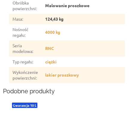
Obróbka
Malowanie proszkowe
powierzchni
:
Masa
:
124,43 kg
Nośność
4000 kg
regału
:
Seria
RNC
modelowa
:
Typ regału
:
ciężki
Wykończenie
lakier proszkowy
powierzchni
:
Podobne produkty
Gwarancja 10 l.