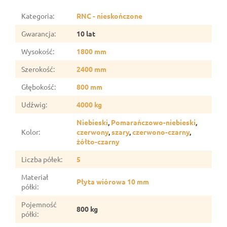
Kategoria
:
RNC - nieskończone
Gwarancja
:
10 lat
Wysokość
:
1800 mm
Szerokość
:
2400 mm
Głębokość
:
800 mm
Udźwig
:
4000 kg
Niebieski
,
Pomarańczowo-niebieski
,
Kolor
:
czerwony
,
szary
,
czerwono-czarny
,
żółto-czarny
Liczba półek
:
5
Materiał
Płyta wiórowa 10 mm
półki
:
Pojemność
800 kg
półki
: