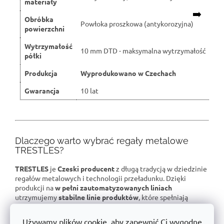
materiały
➡️
Obróbka
Powłoka proszkowa (antykorozyjna)
powierzchni
Wytrzymałość
10 mm DTD - maksymalna wytrzymałość
półki
Produkcja
Wyprodukowano w Czechach
Gwarancja
10 lat
Dlaczego warto wybrać regały metalowe
TRESTLES?
TRESTLES
je
Czeski producent
z długą tradycją w dziedzinie
regałów metalowych i technologii przeładunku. Dzięki
produkcji na
w pełni zautomatyzowanych liniach
utrzymujemy
stabilne linie produktów
, które spełniają
najwyższe standardy jakości.
Używamy plików cookie, aby zapewnić Ci wygodne