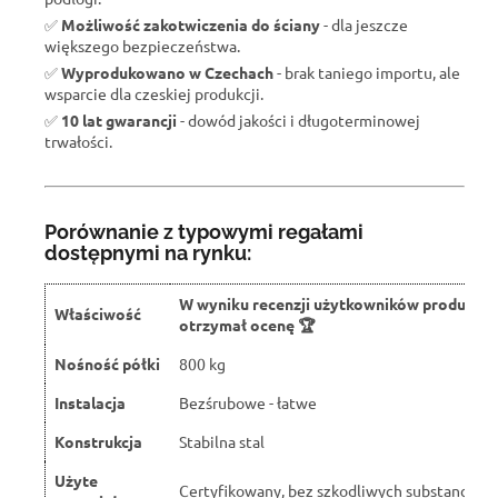
✅
Możliwość zakotwiczenia do ściany
- dla jeszcze
większego bezpieczeństwa.
✅
Wyprodukowano w Czechach
- brak taniego importu, ale
wsparcie dla czeskiej produkcji.
✅
10 lat gwarancji
- dowód jakości i długoterminowej
trwałości.
Porównanie z typowymi regałami
dostępnymi na rynku:
W wyniku recenzji użytkowników produkt
Właściwość
otrzymał ocenę 🏆
Nośność półki
800 kg
Instalacja
Bezśrubowe - łatwe
Konstrukcja
Stabilna stal
Użyte
Certyfikowany, bez szkodliwych substancji