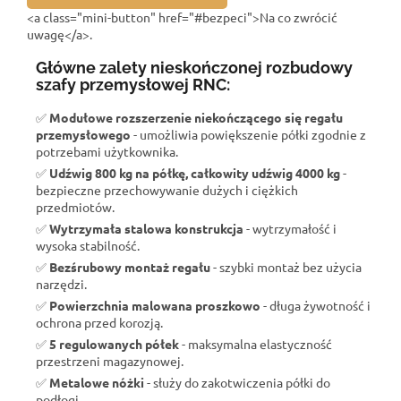
<a class="mini-button" href="#bezpeci">Na co zwrócić
uwagę</a>.
Główne zalety nieskończonej rozbudowy
szafy przemysłowej RNC:
✅
Modułowe rozszerzenie niekończącego się regału
przemysłowego
- umożliwia powiększenie półki zgodnie z
potrzebami użytkownika.
✅
Udźwig 800 kg na półkę, całkowity udźwig 4000 kg
-
bezpieczne przechowywanie dużych i ciężkich
przedmiotów.
✅
Wytrzymała stalowa konstrukcja
- wytrzymałość i
wysoka stabilność.
✅
Bezśrubowy montaż regału
- szybki montaż bez użycia
narzędzi.
✅
Powierzchnia malowana proszkowo
- długa żywotność i
ochrona przed korozją.
✅
5 regulowanych półek
- maksymalna elastyczność
przestrzeni magazynowej.
✅
Metalowe nóżki
- służy do zakotwiczenia półki do
podłogi.