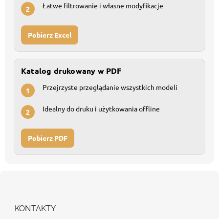
Łatwe filtrowanie i własne modyfikacje
2
Pobierz Excel
Katalog drukowany w PDF
Przejrzyste przeglądanie wszystkich modeli
1
Idealny do druku i użytkowania offline
2
Pobierz PDF
S
t
o
p
KONTAKTY
k