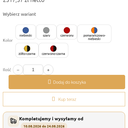
Cena
Wybierz wariant
jednostkowa:
niebieski
szary
czerwony
pomarańczowo-
niebieski
Kolor
żółto-czarna
czerwono-czarna
−
+
Ilość
Dodaj do koszyka
Kup teraz
Kompletujemy i wysyłamy od
10.08.2026 do 24.08.2026