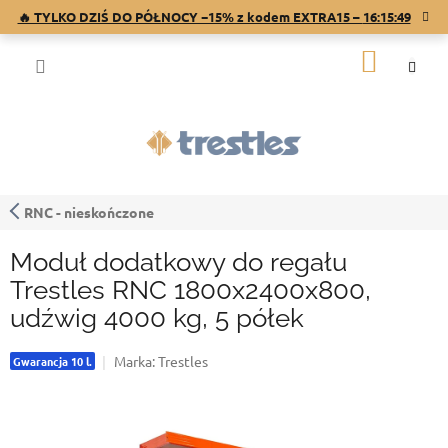
Przejść
🔥 TYLKO DZIŚ DO PÓŁNOCY −15% z kodem EXTRA15 –
16:15:48
do
treści
KOSZY
RNC - nieskończone
Moduł dodatkowy do regału
Trestles RNC 1800x2400x800,
udźwig 4000 kg, 5 półek
Marka:
Trestles
Gwarancja 10 l.