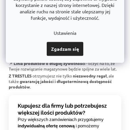
📌
Duża stabilność
- solidna stalowa konstrukcja
korzystanie z naszej strony internetowej. Dzięki
przetestowana pod kątem ekstremalnych obciążeń.
analizie ruchu na stronie stale ulepszamy jej
📌
Gwarantowany udźwig
- Każdy regał jest certyfikowany
funkcje, wydajność i użyteczność.
dla określonego obciążenia.
📌
Doskonała ergonomia
- Łatwa obsługa i regulacja
wysokości półki.
Ustawienia
📌
Bezkonkurencyjny stosunek jakości do ceny
- doskonała
jakość wykonania w uczciwej cenie.
Zgadzam się
📌
Wsparcie dla czeskiej produkcji
- inwestujemy w lokalną
produkcję i postęp technologiczny.
📌
Linia produktów o długiej żywotności
- liczyć na to, że
Twoje rozwiązanie magazynowe będzie spójne za wiele lat.
Z TRESTLES
otrzymujesz nie tylko
niezawodny regał
, ale
także
gwarancję jakości i długoterminową dostępność
produktów
.
Kupujesz dla firmy lub potrzebujesz
większej ilości produktów?
Przy większych zamówieniach przygotujemy
indywidualną ofertę cenową
i pomożemy