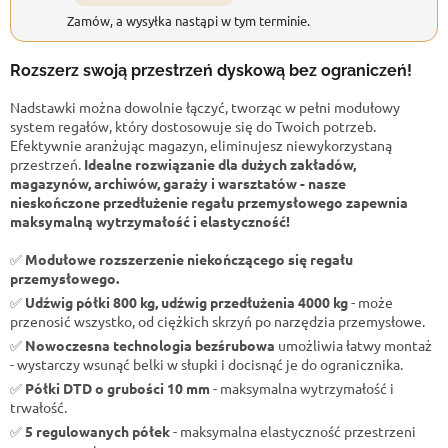
Zamów, a wysyłka nastąpi w tym terminie.
Rozszerz swoją przestrzeń dyskową bez ograniczeń!
Nadstawki można dowolnie łączyć, tworząc w pełni modułowy
system regałów, który dostosowuje się do Twoich potrzeb.
Efektywnie aranżując magazyn, eliminujesz niewykorzystaną
przestrzeń.
Idealne rozwiązanie dla dużych zakładów,
magazynów, archiwów, garaży i warsztatów - nasze
nieskończone przedłużenie regału przemysłowego zapewnia
maksymalną wytrzymałość i elastyczność!
✅
Modułowe rozszerzenie niekończącego się regału
przemysłowego.
✅
Udźwig półki 800 kg, udźwig przedłużenia 4000 kg
- może
przenosić wszystko, od ciężkich skrzyń po narzędzia przemysłowe.
✅
Nowoczesna technologia bezśrubowa
umożliwia łatwy montaż
- wystarczy wsunąć belki w słupki i docisnąć je do ogranicznika.
✅
Półki DTD o grubości 10 mm
- maksymalna wytrzymałość i
trwałość.
✅
5 regulowanych półek
- maksymalna elastyczność przestrzeni