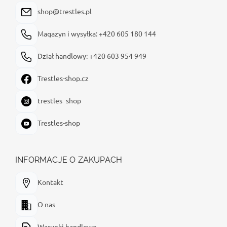
a
shop@trestles.pl
Magazyn i wysyłka: +420 605 180 144
Dział handlowy: +420 603 954 949
Trestles-shop.cz
trestles_shop
Trestles-shop
INFORMACJE O ZAKUPACH
Kontakt
O nas
Warunki handlowe