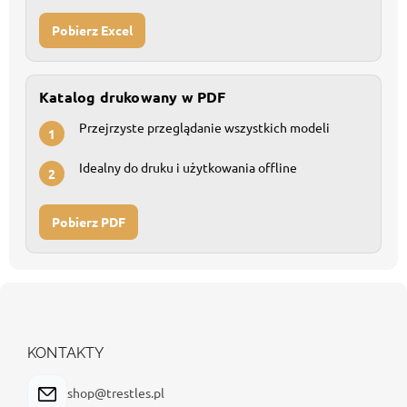
Pobierz Excel
Katalog drukowany w PDF
Przejrzyste przeglądanie wszystkich modeli
1
Idealny do druku i użytkowania offline
2
Pobierz PDF
S
t
o
p
KONTAKTY
k
a
shop@trestles.pl