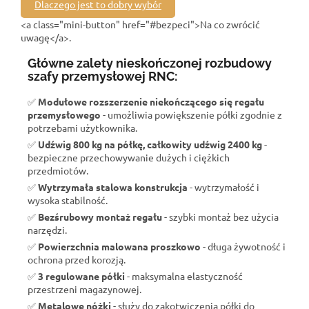
Dlaczego jest to dobry wybór
<a class="mini-button" href="#bezpeci">Na co zwrócić
uwagę</a>.
Główne zalety nieskończonej rozbudowy
szafy przemysłowej RNC:
✅
Modułowe rozszerzenie niekończącego się regału
przemysłowego
- umożliwia powiększenie półki zgodnie z
potrzebami użytkownika.
✅
Udźwig 800 kg na półkę, całkowity udźwig 2400 kg
-
bezpieczne przechowywanie dużych i ciężkich
przedmiotów.
✅
Wytrzymała stalowa konstrukcja
- wytrzymałość i
wysoka stabilność.
✅
Bezśrubowy montaż regału
- szybki montaż bez użycia
narzędzi.
✅
Powierzchnia malowana proszkowo
- długa żywotność i
ochrona przed korozją.
✅
3 regulowane półki
- maksymalna elastyczność
przestrzeni magazynowej.
✅
Metalowe nóżki
- służy do zakotwiczenia półki do