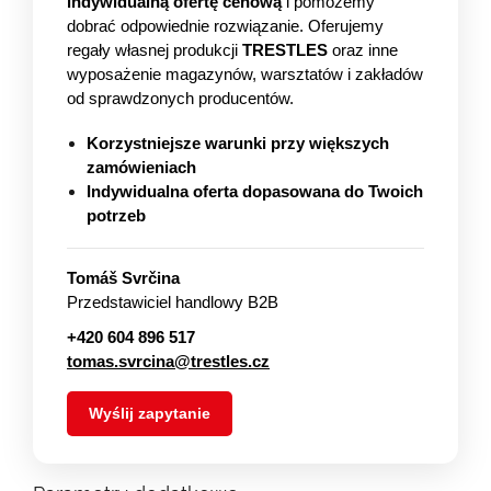
indywidualną ofertę cenową
i pomożemy
dobrać odpowiednie rozwiązanie. Oferujemy
regały własnej produkcji
TRESTLES
oraz inne
wyposażenie magazynów, warsztatów i zakładów
od sprawdzonych producentów.
Korzystniejsze warunki przy większych
zamówieniach
Indywidualna oferta dopasowana do Twoich
potrzeb
Tomáš Svrčina
Przedstawiciel handlowy B2B
+420 604 896 517
tomas.svrcina@trestles.cz
Wyślij zapytanie