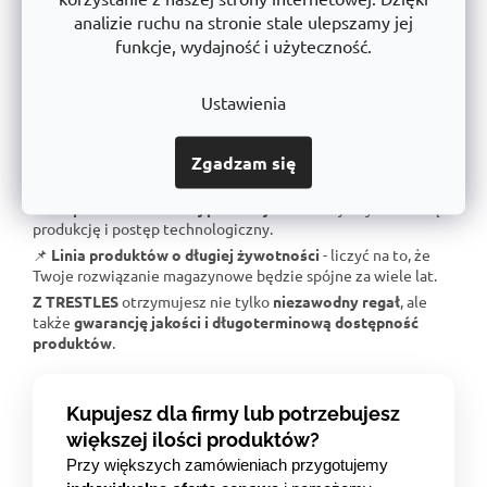
analizie ruchu na stronie stale ulepszamy jej
📌
Duża stabilność
- solidna stalowa konstrukcja
przetestowana pod kątem ekstremalnych obciążeń.
funkcje, wydajność i użyteczność.
📌
Gwarantowany udźwig
- Każdy regał jest certyfikowany
dla określonego obciążenia.
Ustawienia
📌
Doskonała ergonomia
- Łatwa obsługa i regulacja
wysokości półki.
Zgadzam się
📌
Bezkonkurencyjny stosunek jakości do ceny
- doskonała
jakość wykonania w uczciwej cenie.
📌
Wsparcie dla czeskiej produkcji
- inwestujemy w lokalną
produkcję i postęp technologiczny.
📌
Linia produktów o długiej żywotności
- liczyć na to, że
Twoje rozwiązanie magazynowe będzie spójne za wiele lat.
Z TRESTLES
otrzymujesz nie tylko
niezawodny regał
, ale
także
gwarancję jakości i długoterminową dostępność
produktów
.
Kupujesz dla firmy lub potrzebujesz
większej ilości produktów?
Przy większych zamówieniach przygotujemy