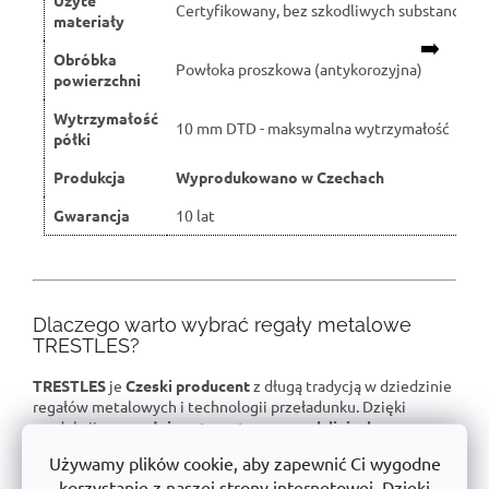
Certyfikowany, bez szkodliwych substancji
materiały
➡️
Obróbka
Powłoka proszkowa (antykorozyjna)
powierzchni
Wytrzymałość
10 mm DTD - maksymalna wytrzymałość
półki
Produkcja
Wyprodukowano w Czechach
Gwarancja
10 lat
Dlaczego warto wybrać regały metalowe
TRESTLES?
TRESTLES
je
Czeski producent
z długą tradycją w dziedzinie
regałów metalowych i technologii przeładunku. Dzięki
produkcji na
w pełni zautomatyzowanych liniach
utrzymujemy
stabilne linie produktów
, które spełniają
Używamy plików cookie, aby zapewnić Ci wygodne
najwyższe standardy jakości.
korzystanie z naszej strony internetowej. Dzięki