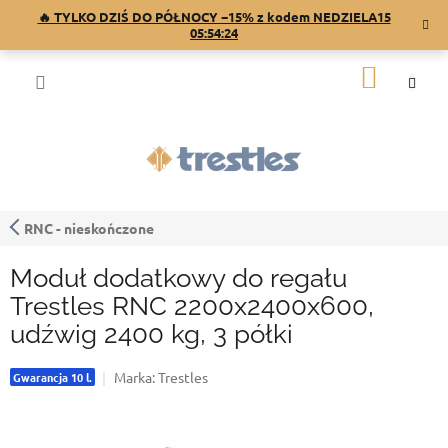
Przejść
🔥 TYLKO DZIŚ DO PÓŁNOCY −15% z kodem NEDZIELA15
do
05:54:23
treści
KOSZY
RNC - nieskończone
Moduł dodatkowy do regału
Trestles RNC 2200x2400x600,
udźwig 2400 kg, 3 półki
Marka:
Trestles
Gwarancja 10 l.