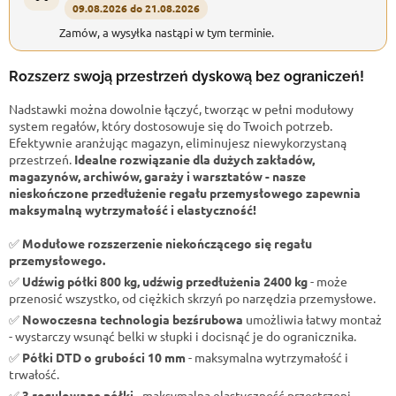
09.08.2026 do 21.08.2026
Zamów, a wysyłka nastąpi w tym terminie.
Rozszerz swoją przestrzeń dyskową bez ograniczeń!
Nadstawki można dowolnie łączyć, tworząc w pełni modułowy
system regałów, który dostosowuje się do Twoich potrzeb.
Efektywnie aranżując magazyn, eliminujesz niewykorzystaną
przestrzeń.
Idealne rozwiązanie dla dużych zakładów,
magazynów, archiwów, garaży i warsztatów - nasze
nieskończone przedłużenie regału przemysłowego zapewnia
maksymalną wytrzymałość i elastyczność!
✅
Modułowe rozszerzenie niekończącego się regału
przemysłowego.
✅
Udźwig półki 800 kg, udźwig przedłużenia 2400 kg
- może
przenosić wszystko, od ciężkich skrzyń po narzędzia przemysłowe.
✅
Nowoczesna technologia bezśrubowa
umożliwia łatwy montaż
- wystarczy wsunąć belki w słupki i docisnąć je do ogranicznika.
✅
Półki DTD o grubości 10 mm
- maksymalna wytrzymałość i
trwałość.
✅
3 regulowane półki
- maksymalna elastyczność przestrzeni