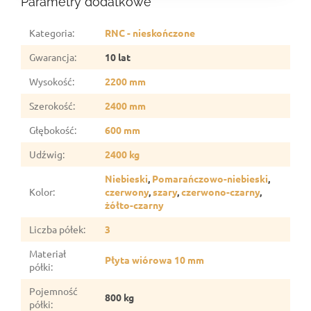
Parametry dodatkowe
Kategoria
:
RNC - nieskończone
Gwarancja
:
10 lat
Wysokość
:
2200 mm
Szerokość
:
2400 mm
Głębokość
:
600 mm
Udźwig
:
2400 kg
Niebieski
,
Pomarańczowo-niebieski
,
Kolor
:
czerwony
,
szary
,
czerwono-czarny
,
żółto-czarny
Liczba półek
:
3
Materiał
Płyta wiórowa 10 mm
półki
:
Pojemność
800 kg
półki
: