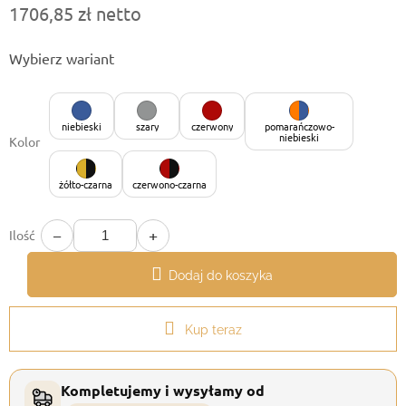
1706,85 zł netto
Cena
Wybierz wariant
jednostkowa:
niebieski
szary
czerwony
pomarańczowo-
niebieski
Kolor
żółto-czarna
czerwono-czarna
−
+
Ilość
Dodaj do koszyka
Kup teraz
Kompletujemy i wysyłamy od