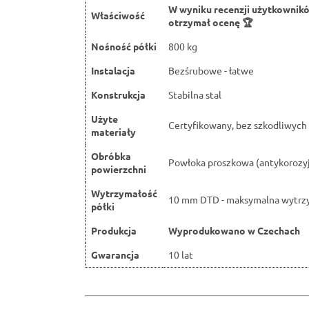
W wyniku recenzji użytkownik
Właściwość
otrzymał ocenę 🏆
Nośność półki
800 kg
Instalacja
Bezśrubowe - łatwe
Konstrukcja
Stabilna stal
Użyte
Certyfikowany, bez szkodliwych 
materiały
Obróbka
Powłoka proszkowa (antykorozy
powierzchni
Wytrzymałość
10 mm DTD - maksymalna wytrz
półki
Produkcja
Wyprodukowano w Czechach
Gwarancja
10 lat