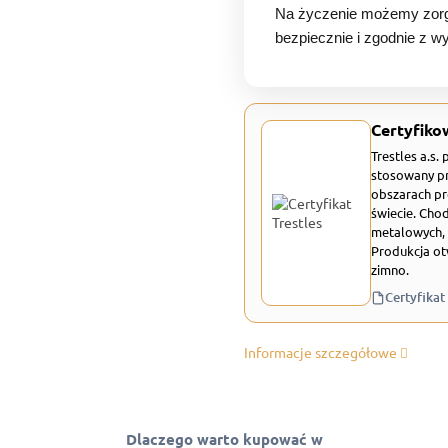
Na życzenie możemy zorg
bezpiecznie i zgodnie z w
Certyfiko
Trestles a.s.
stosowany pr
obszarach pr
świecie. Chod
metalowych, 
Produkcja ot
zimno.
Certyfikat
Informacje szczegółowe
Dlaczego warto kupować w