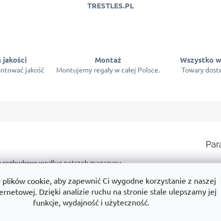
TRESTLES.PL
 jakości
Montaż
Wszystko w
ntować jakość
Montujemy regały w całej Polsce.
Towary dostę
Par
wą rozbudowę według potrzeb magazynu.
Ka
 regałowych o dowolnej długości.
lików cookie, aby zapewnić Ci wygodne korzystanie z naszej
Gw
ernetowej. Dzięki analizie ruchu na stronie stale ulepszamy jej
ym produkcie? Na przykład:
Wy
funkcje, wydajność i użyteczność.
Sz
duktami
Dlaczego jest to dobry wybór