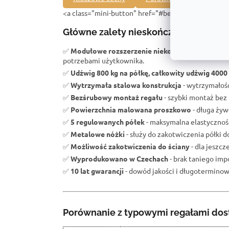
<a class="mini-button" href="#bezpeci">Na co zwr
Główne zalety nieskończonej rozbud
✅
Modułowe rozszerzenie niekończącego się re
potrzebami użytkownika.
✅
Udźwig 800 kg na półkę, całkowity udźwig 4000
✅
Wytrzymała stalowa konstrukcja
- wytrzymałość
✅
Bezśrubowy montaż regału
- szybki montaż bez 
✅
Powierzchnia malowana proszkowo
- długa żyw
✅
5 regulowanych półek
- maksymalna elastycznoś
✅
Metalowe nóżki
- służy do zakotwiczenia półki d
✅
Możliwość zakotwiczenia do ściany
- dla jeszc
✅
Wyprodukowano w Czechach
- brak taniego impo
✅
10 lat gwarancji
- dowód jakości i długoterminowe
Porównanie z typowymi regałami dos