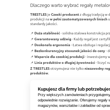
Dlaczego warto wybrać regały metal
TRESTLES
je
Czeski producent
z długą tradycją w 
produkcji na
w pełni zautomatyzowanych liniach
u
standardy jakości.
📌
Duża stabilność
- solidna stalowa konstrukcja 
📌
Gwarantowany udźwig
- Każdy regał jest certy
📌
Doskonała ergonomia
- Łatwa obsługa i regulacj
📌
Bezkonkurencyjny stosunek jakości do ceny
- d
📌
Wsparcie dla czeskiej produkcji
- inwestujemy w
📌
Linia produktów o długiej żywotności
- liczyć 
Z TRESTLES
otrzymujesz nie tylko
niezawodny reg
produktów
.
Kupujesz dla firmy lub potrzebuje
Przy większych zamówieniach przygotujem
odpowiednie rozwiązanie. Oferujemy regały 
magazynów, warsztatów i zakładów od spra