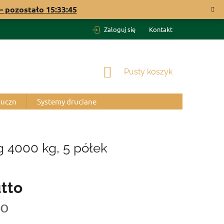
 pozostało
15:33:44
Zaloguj się
Kontakt
KOSZYK
Pusty koszyk
tuczn
Systemy druciane
 4000 kg, 5 półek
tto
to