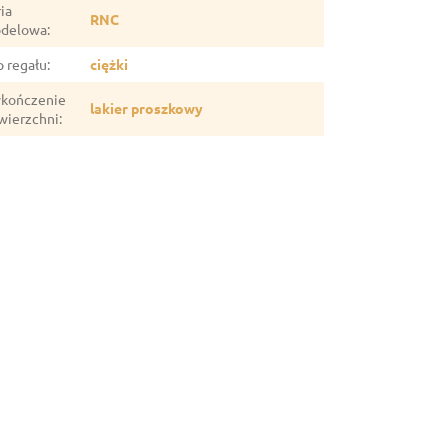
ia
RNC
delowa
:
p regału
:
ciężki
kończenie
lakier proszkowy
wierzchni
: