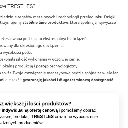
owe TRESTLES?
dziedzinie regałów metalowych i technologii przeładunku. Dzięki
trzymujemy
stabilne linie produktów
, które spełniają najwyższe
przetestowana pod kątem ekstremalnych obciążeń.
fikowany dla określonego obciążenia.
a wysokości półki.
oskonała jakość wykonania w uczciwej cenie.
 lokalną produkcję i postęp technologiczny.
na to, że Twoje rozwiązanie magazynowe będzie spójne za wiele lat.
ał
, ale także
gwarancję jakości i długoterminową dostępność
sz większej ilości produktów?
y
indywidualną ofertę cenową
i pomożemy dobrać
własnej produkcji
TRESTLES
oraz inne wyposażenie
wdzonych producentów.