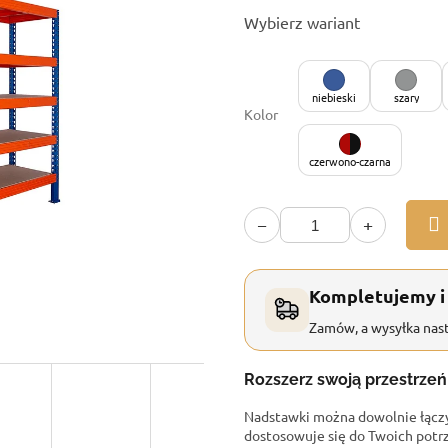
Cena
Wybierz wariant
jednostkowa:
niebieski
szary
Kolor
czerwono-czarna
−
+
Kompletujemy i
Zamów, a wysyłka nast
Rozszerz swoją przestrze
Nadstawki można dowolnie łączy
dostosowuje się do Twoich potr