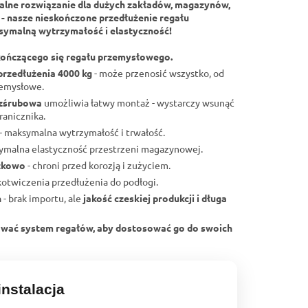
alne rozwiązanie dla dużych zakładów, magazynów,
 - nasze nieskończone przedłużenie regału
ymalną wytrzymałość i elastyczność!
ończącego się regału przemysłowego.
przedłużenia 4000 kg
- może przenosić wszystko, od
zemysłowe.
ezśrubowa
umożliwia łatwy montaż - wystarczy wsunąć
ranicznika.
- maksymalna wytrzymałość i trwałość.
ymalna elastyczność przestrzeni magazynowej.
zkowo
- chroni przed korozją i zużyciem.
akotwiczenia przedłużenia do podłogi.
h
- brak importu, ale
jakość czeskiej produkcji i długa
ować system regałów, aby dostosować go do swoich
nstalacja