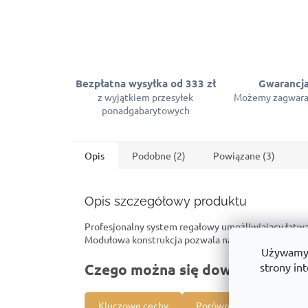
Bezpłatna wysyłka od 333 zł
Gwarancja
z wyjątkiem przesyłek
Możemy zagwara
ponadgabarytowych
Opis
Podobne (2)
Powiązane (3)
Opis szczegółowy produktu
Profesjonalny system regałowy umożliwiający łat
Modułowa konstrukcja pozwala na tworzenie ciągów
Używamy p
strony int
Czego można się dowiedzieć o t
Kluczowe cechy
Porównanie z innymi pro