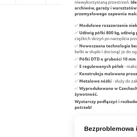
niewykorzystaną przestrzeń.
Ide
archiwów, garaży i warsztatów
przemysłowego zapewnia maks
✅
Modułowe rozszerzenie niek
✅
Udźwig półki 800 kg, udźwig 
ciężkich skrzyń po narzędzia pr
✅
Nowoczesna technologia b
belki w słupki i docisnąć je do og
✅
Półki DTD o grubości 10 mm
✅
5 regulowanych półek
- maks
✅
Konstrukcja malowana pros
✅
Metalowe nóżki
- służy do z
✅
Wyprodukowano w Czechac
żywotność.
Wystarczy podłączyć i rozbud
potrzeb!
Bezproblemowa i