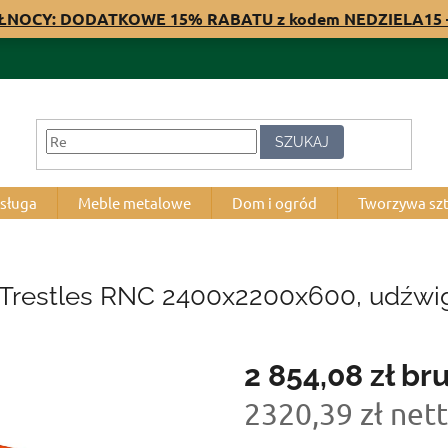
ÓŁNOCY: DODATKOWE 15% RABATU z kodem NEDZIELA15 –
SZUKAJ
bsługa
Meble metalowe
Dom i ogród
Tworzywa sz
Trestles RNC 2400x2200x600, udźwig
2 854,08 zł
bru
2320,39 zł net