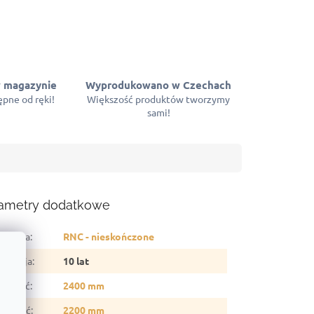
 magazynie
Wyprodukowano w Czechach
pne od ręki!
Większość produktów tworzymy
sami!
ametry dodatkowe
tegoria
:
RNC - nieskończone
arancja
:
10 lat
sokość
:
2400 mm
erokość
:
2200 mm