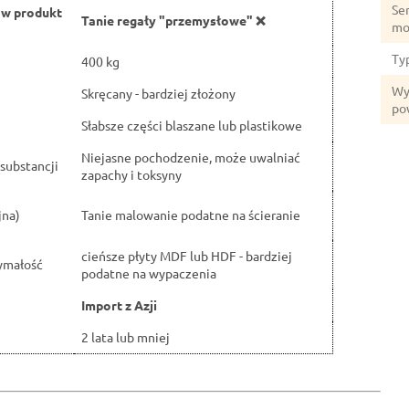
Ser
ów produkt
Tanie regały "przemysłowe" ❌
mo
Ty
400 kg
Wy
Skręcany - bardziej złożony
po
Słabsze części blaszane lub plastikowe
Niejasne pochodzenie, może uwalniać
substancji
zapachy i toksyny
jna)
Tanie malowanie podatne na ścieranie
cieńsze płyty MDF lub HDF - bardziej
ymałość
podatne na wypaczenia
Import z Azji
2 lata lub mniej