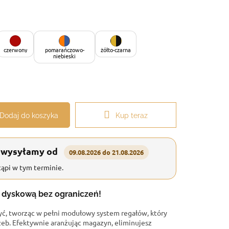
czerwony
pomarańczowo-
żółto-czarna
niebieski
Dodaj do koszyka
Kup teraz
 wysyłamy od
09.08.2026 do 21.08.2026
ąpi w tym terminie.
ń dyskową bez ograniczeń!
ć, tworząc w pełni modułowy system regałów, który
zeb. Efektywnie aranżując magazyn, eliminujesz