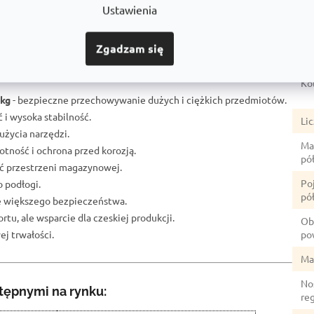
Ustawienia
ócić uwagę</a>.
Gł
owy szafy przemysłowej RNC:
Ud
Zgadzam się
gału przemysłowego
- umożliwia powiększenie półki zgodnie z
Ko
 kg
- bezpieczne przechowywanie dużych i ciężkich przedmiotów.
 i wysoka stabilność.
Li
użycia narzędzi.
Ma
otność i ochrona przed korozją.
pół
ć przestrzeni magazynowej.
Po
o podłogi.
pół
ze większego bezpieczeństwa.
rtu, ale wsparcie dla czeskiej produkcji.
Ob
j trwałości.
po
Ma
No
tępnymi na rynku:
re