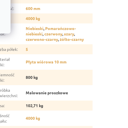
ębokość
:
600 mm
źwig
:
4000 kg
Niebieski
,
Pomarańczowo-
lor
:
niebieski
,
czerwony
,
szary
,
czerwono-czarny
,
żółto-czarny
czba półek
:
5
teriał
Płyta wiórowa 10 mm
ki
:
jemność
800 kg
ki
:
róbka
Malowanie proszkowe
wierzchni
:
sa
:
102,71 kg
śność
4000 kg
gału
: