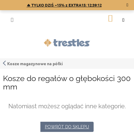
Przejść
🔥 TYLKO DZIŚ −15% z EXTRA15:
12:39:12
do
treści
KOSZY
Kosze magazynowe na półki
Kosze do regałów o głębokości 300
mm
Natomiast możesz oglądać inne kategorie.
POWRÓT DO SKLEPU