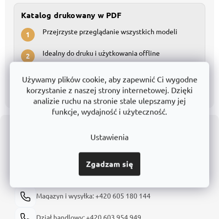
Katalog drukowany w PDF
Przejrzyste przeglądanie wszystkich modeli
1
Idealny do druku i użytkowania offline
2
Używamy plików cookie, aby zapewnić Ci wygodne
Pobierz PDF
korzystanie z naszej strony internetowej. Dzięki
analizie ruchu na stronie stale ulepszamy jej
funkcje, wydajność i użyteczność.
S
t
Ustawienia
o
p
KONTAKTY
k
Zgadzam się
a
shop@trestles.pl
Magazyn i wysyłka: +420 605 180 144
Dział handlowy: +420 603 954 949