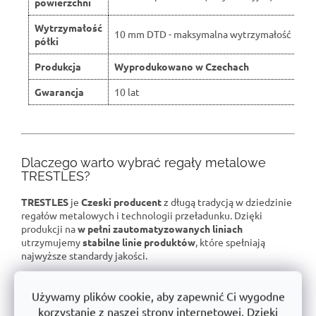
powierzchni
Wytrzymałość
10 mm DTD - maksymalna wytrzymałość
półki
Produkcja
Wyprodukowano w Czechach
Gwarancja
10 lat
Dlaczego warto wybrać regały metalowe
TRESTLES?
TRESTLES
je
Czeski producent
z długą tradycją w dziedzinie
regałów metalowych i technologii przeładunku. Dzięki
produkcji na
w pełni zautomatyzowanych liniach
utrzymujemy
stabilne linie produktów
, które spełniają
najwyższe standardy jakości.
📌
Duża stabilność
- solidna stalowa konstrukcja
Używamy plików cookie, aby zapewnić Ci wygodne
przetestowana pod kątem ekstremalnych obciążeń.
korzystanie z naszej strony internetowej. Dzięki
📌
Gwarantowany udźwig
- Każdy regał jest certyfikowany