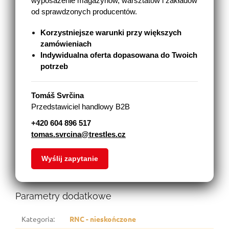
wyposażenie magazynów, warsztatów i zakładów
od sprawdzonych producentów.
Korzystniejsze warunki przy większych
zamówieniach
Indywidualna oferta dopasowana do Twoich
potrzeb
Tomáš Svrčina
Przedstawiciel handlowy B2B
+420 604 896 517
tomas.svrcina@trestles.cz
Wyślij zapytanie
Parametry dodatkowe
Kategoria
:
RNC - nieskończone