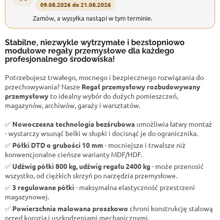
09.08.2026 do 21.08.2026
Zamów, a wysyłka nastąpi w tym terminie.
Stabilne, niezwykle wytrzymałe i bezstopniowo
modułowe regały przemysłowe dla każdego
profesjonalnego środowiska!
Potrzebujesz trwałego, mocnego i bezpiecznego rozwiązania do
przechowywania? Nasze
Regał przemysłowy rozbudowywany
przemysłowy
to idealny wybór do dużych pomieszczeń,
magazynów, archiwów, garaży i warsztatów.
✅
Nowoczesna technologia bezśrubowa
umożliwia łatwy montaż
- wystarczy wsunąć belki w słupki i docisnąć je do ogranicznika.
✅
Półki DTD o grubości 10 mm
- mocniejsze i trwalsze niż
konwencjonalne cieńsze warianty MDF/HDF.
✅
Udźwig półki 800 kg, udźwig regału 2400 kg
- może przenosić
wszystko, od ciężkich skrzyń po narzędzia przemysłowe.
✅
3 regulowane półki
- maksymalna elastyczność przestrzeni
magazynowej.
✅
Powierzchnia malowana proszkowo
chroni konstrukcję stalową
przed korozją i uszkodzeniami mechanicznymi.