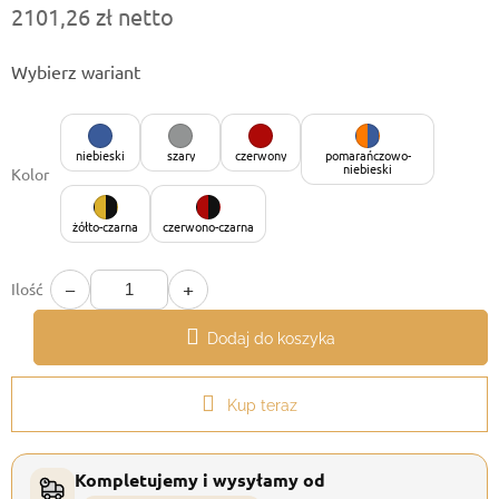
2101,26 zł netto
Cena
Wybierz wariant
jednostkowa:
niebieski
szary
czerwony
pomarańczowo-
niebieski
Kolor
żółto-czarna
czerwono-czarna
−
+
Ilość
Dodaj do koszyka
Kup teraz
Kompletujemy i wysyłamy od