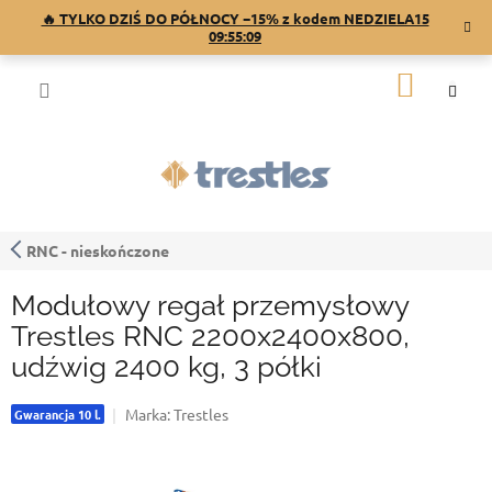
Przejść
🔥 TYLKO DZIŚ DO PÓŁNOCY −15% z kodem NEDZIELA15
do
09:55:08
treści
KOSZY
RNC - nieskończone
Modułowy regał przemysłowy
Trestles RNC 2200x2400x800,
udźwig 2400 kg, 3 półki
Marka:
Trestles
Gwarancja 10 l.