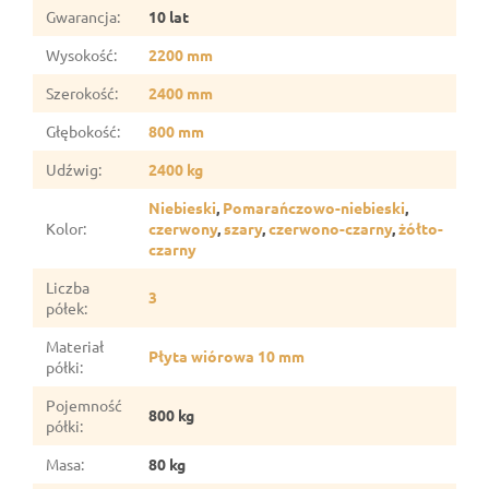
Gwarancja
:
10 lat
Wysokość
:
2200 mm
Szerokość
:
2400 mm
Głębokość
:
800 mm
Udźwig
:
2400 kg
Niebieski
,
Pomarańczowo-niebieski
,
Kolor
:
czerwony
,
szary
,
czerwono-czarny
,
żółto-
czarny
Liczba
3
półek
:
Materiał
Płyta wiórowa 10 mm
półki
:
Pojemność
800 kg
półki
:
Masa
:
80 kg