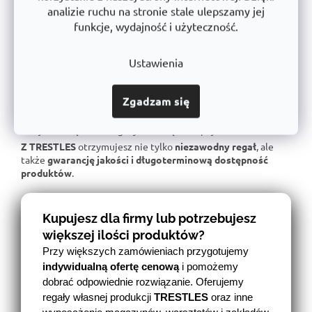
dla określonego obciążenia.
analizie ruchu na stronie stale ulepszamy jej
funkcje, wydajność i użyteczność.
📌
Doskonała ergonomia
- Łatwa obsługa i regulacja
wysokości półki.
📌
Bezkonkurencyjny stosunek jakości do ceny
- doskonała
Ustawienia
jakość wykonania w uczciwej cenie.
📌
Wsparcie dla czeskiej produkcji
- inwestujemy w lokalną
produkcję i postęp technologiczny.
Zgadzam się
📌
Linia produktów o długiej żywotności
- liczyć na to, że
Twoje rozwiązanie magazynowe będzie spójne za wiele lat.
Z TRESTLES
otrzymujesz nie tylko
niezawodny regał
, ale
także
gwarancję jakości i długoterminową dostępność
produktów
.
Kupujesz dla firmy lub potrzebujesz
większej ilości produktów?
Przy większych zamówieniach przygotujemy
indywidualną ofertę cenową
i pomożemy
dobrać odpowiednie rozwiązanie. Oferujemy
regały własnej produkcji
TRESTLES
oraz inne