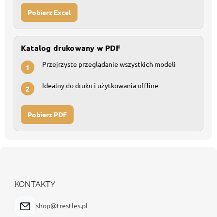
Pobierz Excel
Katalog drukowany w PDF
Przejrzyste przeglądanie wszystkich modeli
1
Idealny do druku i użytkowania offline
2
Pobierz PDF
S
t
o
p
KONTAKTY
k
a
shop@trestles.pl