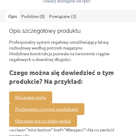
Towary dostępne od ręki!
Opis
Podobne (8)
Powiązane (3)
Opis szczegółowy produktu
Profesjonalny system regałowy umożliwiający łatwą
rozbudowę według potrzeb magazynu.
Modułowa konstrukcja pozwala na tworzenie ciągów
regałowych o dowolnej długości.
Czego można się dowiedzieć o tym
produkcie? Na przykład:
Kluczowe cechy
Porównanie z innymi produktami
Dlaczego jest to dobry wybór
<a class="mini-button" href="#bezpeci">Na co zwrócić
uwagę</a>.