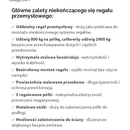
Główne zalety niekończącego się regału
przemysłowego:
✅
Oddzielny regał przemysłowy
- służy jako podstawa do
montażu nieskończonego systemu regałów.
✅
Udźwig 800 kg na półkę, całkowity udźwig 2400 kg
-
bezpieczne przechowywanie dużych i ciężkich
przedmiotów.
✅
Wytrzymała stalowa konstrukcja
- wytrzymałość i
wysoka stabilność.
✅
Bezśrubowy montaż regału
- szybki montaż bez użycia
narzędzi.
✅
Powierzchnia malowana proszkowo
- długa żywotność i
ochrona przed korozją.
✅
3 regulowane półki
- maksymalna elastyczność
przestrzeni magazynowej.
✅
Metalowe nóżki
- służy do zakotwiczenia półki do
podłogi.
✅
Możliwość zakotwiczenia do ściany
- dla jeszcze
większego bezpieczeństwa.