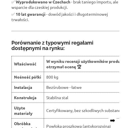
✅
Wyprodukowano w Czechach
- brak taniego importu, ale
wsparcie dla czeskiej produkcji.
✅
10 lat gwarancji
- dowód jakości i długoterminowej
trwałości.
Porównanie z typowymi regałami
dostępnymi na rynku:
W wyniku recenzji użytkowników produkt
Właściwość
otrzymał ocenę 🏆
Nośność półki
800 kg
Instalacja
Bezśrubowe - łatwe
Konstrukcja
Stabilna stal
Użyte
Certyfikowany, bez szkodliwych substancji
materiały
➡️
Obróbka
Powłoka proszkowa (antykorozyjna)