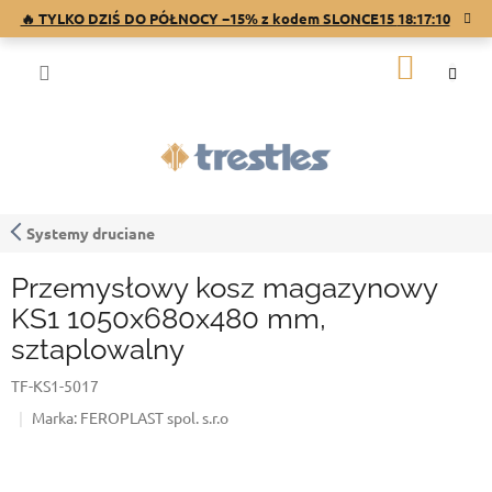
Przejść
🔥 TYLKO DZIŚ DO PÓŁNOCY −15% z kodem SLONCE15
18:17:10
do
treści
KOSZY
Systemy druciane
Przemysłowy kosz magazynowy
KS1 1050x680x480 mm,
sztaplowalny
TF-KS1-5017
Marka:
FEROPLAST spol. s.r.o