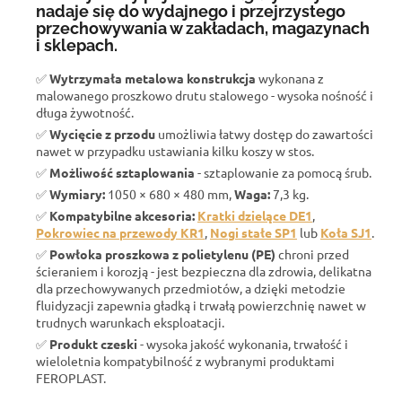
nadaje się do wydajnego i przejrzystego
przechowywania w zakładach, magazynach
i sklepach.
✅
Wytrzymała metalowa konstrukcja
wykonana z
malowanego proszkowo drutu stalowego - wysoka nośność i
długa żywotność.
✅
Wycięcie z przodu
umożliwia łatwy dostęp do zawartości
nawet w przypadku ustawiania kilku koszy w stos.
✅
Możliwość sztaplowania
- sztaplowanie za pomocą śrub.
✅
Wymiary:
1050 × 680 × 480 mm,
Waga:
7,3 kg.
✅
Kompatybilne akcesoria:
Kratki dzielące DE1
,
Pokrowiec na przewody KR1
,
Nogi stałe SP1
lub
Koła SJ1
.
✅
Powłoka proszkowa z polietylenu (PE)
chroni przed
ścieraniem i korozją - jest bezpieczna dla zdrowia, delikatna
dla przechowywanych przedmiotów, a dzięki metodzie
fluidyzacji zapewnia gładką i trwałą powierzchnię nawet w
trudnych warunkach eksploatacji.
✅
Produkt czeski
- wysoka jakość wykonania, trwałość i
wieloletnia kompatybilność z wybranymi produktami
FEROPLAST.