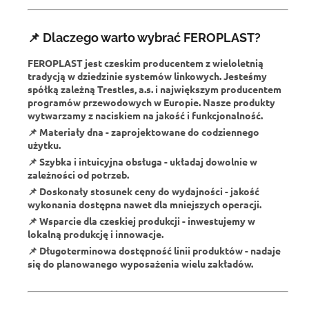
📌 Dlaczego warto wybrać FEROPLAST?
FEROPLAST jest czeskim producentem
z wieloletnią
tradycją w dziedzinie systemów linkowych. Jesteśmy
spółką zależną Trestles, a.s. i największym producentem
programów przewodowych w Europie. Nasze produkty
wytwarzamy z naciskiem na jakość i funkcjonalność.
📌
Materiały dna
- zaprojektowane do codziennego
użytku.
📌
Szybka i intuicyjna obsługa
- układaj dowolnie w
zależności od potrzeb.
📌
Doskonały stosunek ceny do wydajności
- jakość
wykonania dostępna nawet dla mniejszych operacji.
📌
Wsparcie dla czeskiej produkcji
- inwestujemy w
lokalną produkcję i innowacje.
📌
Długoterminowa dostępność linii produktów
- nadaje
się do planowanego wyposażenia wielu zakładów.