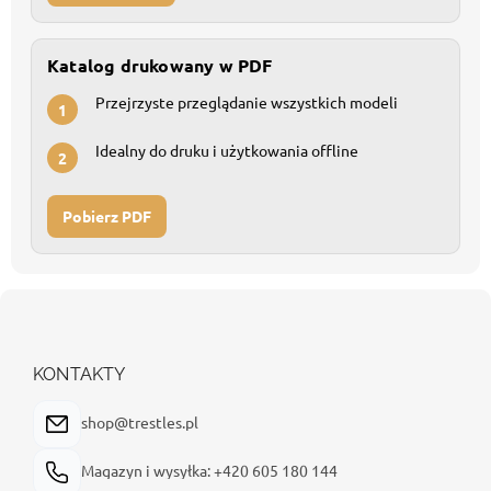
Katalog drukowany w PDF
Przejrzyste przeglądanie wszystkich modeli
1
Idealny do druku i użytkowania offline
2
Pobierz PDF
S
t
o
p
KONTAKTY
k
a
shop@trestles.pl
Magazyn i wysyłka: +420 605 180 144