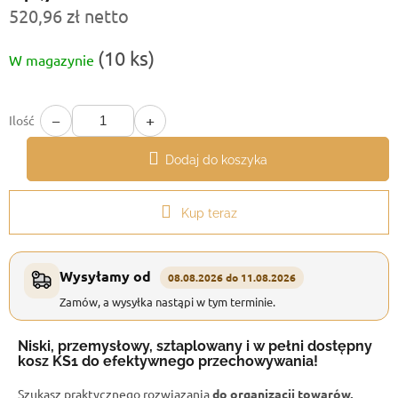
520,96 zł netto
Cena
(10 ks)
W magazynie
jednostkowa:
−
+
Ilość
Dodaj do koszyka
Kup teraz
Wysyłamy od
08.08.2026 do 11.08.2026
Zamów, a wysyłka nastąpi w tym terminie.
Niski, przemysłowy, sztaplowany i w pełni dostępny
kosz KS1 do efektywnego przechowywania!
Szukasz praktycznego rozwiązania
do organizacji towarów,