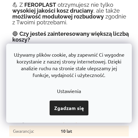
💪 Z
FEROPLAST
otrzymujesz nie tylko
wysokiej jakości kosz druciany
, ale także
możliwość modułowej rozbudowy
zgodnie
z Twoimi potrzebami.
🔵
Czy jesteś zainteresowany większą liczbą
koszy?
W przypadku większych zamówień prosimy o kontakt pod
Używamy plików cookie, aby zapewnić Ci wygodne
adresem
shop@trestles.pl
lub 954 949
. Z przyjemnością
korzystanie z naszej strony internetowej. Dzięki
przygotujemy indywidualną ofertę.
analizie ruchu na stronie stale ulepszamy jej
🔹
FEROPLAST - największy producent systemów
funkcje, wydajność i użyteczność.
linkowych w Europie
🔹
Połącz jakość z wydajnością. Zainwestuj w
rozwiązanie, które będzie trwałe - już dziś zamów
Ustawienia
wytrzymały kosz do sztaplowania.
🚀
Parametry dodatkowe
Zgadzam się
Kategoria
:
Systemy druciane
Gwarancja
:
10 lat