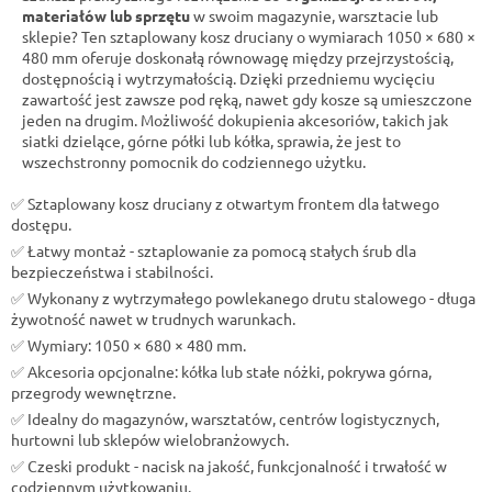
materiałów lub sprzętu
w swoim magazynie, warsztacie lub
sklepie? Ten sztaplowany kosz druciany
o wymiarach 1050 × 680 ×
480 mm oferuje doskonałą równowagę między przejrzystością,
dostępnością i wytrzymałością. Dzięki przedniemu wycięciu
zawartość jest zawsze pod ręką, nawet gdy kosze są umieszczone
jeden na drugim. Możliwość dokupienia akcesoriów, takich jak
siatki dzielące, górne półki lub kółka, sprawia, że jest to
wszechstronny pomocnik do codziennego użytku.
✅ Sztaplowany kosz druciany z otwartym frontem dla łatwego
dostępu.
✅ Łatwy montaż - sztaplowanie za pomocą stałych śrub dla
bezpieczeństwa i stabilności.
✅ Wykonany z wytrzymałego powlekanego drutu stalowego - długa
żywotność nawet w trudnych warunkach.
✅ Wymiary: 1050 × 680 × 480 mm.
✅ Akcesoria opcjonalne: kółka lub stałe nóżki, pokrywa górna,
przegrody wewnętrzne.
✅ Idealny do magazynów, warsztatów, centrów logistycznych,
hurtowni lub sklepów wielobranżowych.
✅ Czeski produkt - nacisk na jakość, funkcjonalność i trwałość w
codziennym użytkowaniu.