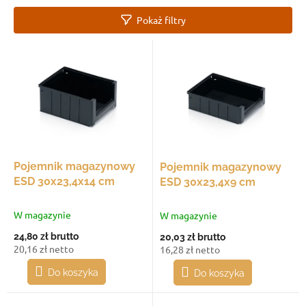
a
Pokaż filtry
n
i
L
e
i
p
s
r
t
o
a
d
p
u
r
k
o
t
d
Pojemnik magazynowy
Pojemnik magazynowy
ó
u
ESD 30x23,4x14 cm
ESD 30x23,4x9 cm
w
k
t
W magazynie
W magazynie
ó
24,80 zł
brutto
20,03 zł
brutto
w
20,16 zł netto
16,28 zł netto
Do koszyka
Do koszyka