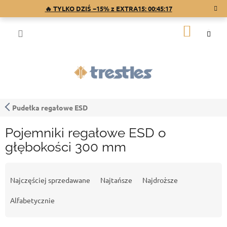
Przejść
🔥 TYLKO DZIŚ −15% z EXTRA15:
00:45:16
do
treści
KOSZY
Pudełka regałowe ESD
Pojemniki regałowe ESD o
głębokości 300 mm
S
o
Najczęściej sprzedawane
Najtańsze
Najdroższe
r
t
Alfabetycznie
o
w