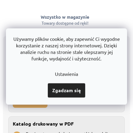
Wszystko w magazynie
Towary dostępne od ręki!
Używamy plików cookie, aby zapewnić Ci wygodne
Wszystkie produkty przejrzyście w katalogu
korzystanie z naszej strony internetowej. Dzięki
analizie ruchu na stronie stale ulepszamy jej
funkcje, wydajność i użyteczność.
Katalog w Excelu
Kompletna baza danych do szczegółowego
1
Ustawienia
porównania
Łatwe filtrowanie i własne modyfikacje
2
Zgadzam się
Pobierz Excel
Katalog drukowany w PDF