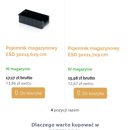
Pojemnik magazynowy
Pojemnik magazynowy
ESD 30x15,6x9 cm
ESD 30x11,7x9 cm
W magazynie
W magazynie
17,17 zł
brutto
15,58 zł
brutto
13,96 zł netto
12,67 zł netto
Do koszyka
Do koszyka
4
pozycji razem
K
o
n
Dlaczego warto kupować w
t