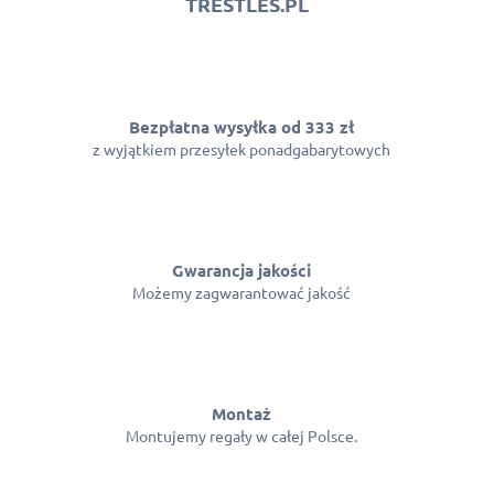
TRESTLES.PL
r
o
l
k
i
l
Bezpłatna wysyłka od 333 zł
i
z wyjątkiem przesyłek ponadgabarytowych
s
t
y
Gwarancja jakości
Możemy zagwarantować jakość
Montaż
Montujemy regały w całej Polsce.