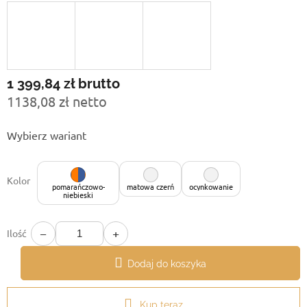
1 399,84 zł
brutto
1138,08 zł netto
Cena
Wybierz wariant
jednostkowa:
Kolor
pomarańczowo-
matowa czerń
ocynkowanie
niebieski
−
+
Ilość
Dodaj do koszyka
Kup teraz