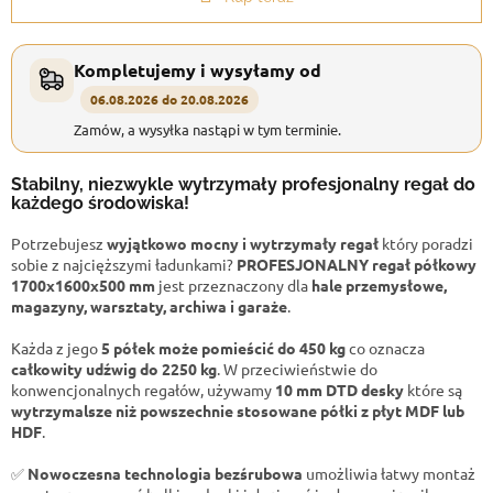
Kompletujemy i wysyłamy od
06.08.2026 do 20.08.2026
Zamów, a wysyłka nastąpi w tym terminie.
Stabilny, niezwykle wytrzymały profesjonalny regał do
każdego środowiska!
Potrzebujesz
wyjątkowo mocny i wytrzymały regał
który poradzi
sobie z najcięższymi ładunkami?
PROFESJONALNY regał półkowy
1700x1600x500 mm
jest przeznaczony dla
hale przemysłowe,
magazyny, warsztaty, archiwa i garaże
.
Każda z jego
5 półek może pomieścić do 450 kg
co oznacza
całkowity udźwig do 2250 kg
. W przeciwieństwie do
konwencjonalnych regałów, używamy
10 mm DTD desky
które są
wytrzymalsze niż powszechnie stosowane półki z płyt MDF lub
HDF
.
✅
Nowoczesna technologia bezśrubowa
umożliwia łatwy montaż