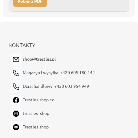
Pobierz PDF
S
t
o
p
KONTAKTY
k
a
shop@trestles.pl
Magazyn i wysyłka: +420 605 180 144
Dział handlowy: +420 603 954 949
Trestles-shop.cz
trestles_shop
Trestles-shop