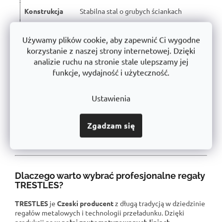
Konstrukcja
Stabilna stal o grubych ściankach
Użyte
Certyfikowany, bez szkodliwych substancji
materiały
Używamy plików cookie, aby zapewnić Ci wygodne
➡️
korzystanie z naszej strony internetowej. Dzięki
Obróbka
Powłoka proszkowa (antykorozyjna)
analizie ruchu na stronie stale ulepszamy jej
powierzchni
funkcje, wydajność i użyteczność.
Wytrzymałość
10 mm DTD - maksymalna wytrzymałość
półki
Ustawienia
Produkcja
Wyprodukowano w Czechach
Zgadzam się
Gwarancja
10 lat
Dlaczego warto wybrać profesjonalne regały
TRESTLES?
TRESTLES
je
Czeski producent
z długą tradycją w dziedzinie
regałów metalowych i technologii przeładunku. Dzięki
produkcji na
w pełni zautomatyzowanych liniach