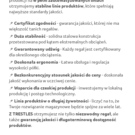
utrzymujemy
stabilne linie produktów
, które spełniają
najwyższe standardy jakości.
📌
Certyfikat zgodności
- gwarancja jakości, której nie ma
większość tanich regałów.
📌
Duża stabilność
- solidna stalowa konstrukcja
przetestowana pod kątem ekstremalnych obciążeń.
📌
Gwarantowany udźwig
- Każdy regał jest certyfikowany
dla określonego obciążenia.
📌
Doskonała ergonomia
- Łatwa obsługa i regulacja
wysokości półki.
📌
Bezkonkurencyjny stosunek jakości do ceny
- doskonała
jakość wykonania w uczciwej cenie.
📌
Wsparcie dla czeskiej produkcji
- inwestujemy w lokalną
produkcję i postęp technologiczny.
📌
Linia produktów o długiej żywotności
- liczyć na to, że
Twoje rozwiązanie magazynowe będzie spójne za wiele lat.
Z TRESTLES
otrzymujesz nie tylko
niezawodny regał
, ale
także
gwarancję jakości i długoterminową dostępność
produktów
.