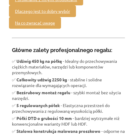
Dlaczego jest to dobry wybór
Na co zwracać uwagę
Główne zalety profesjonalnego regału:
✅
Udźwig 450 kg na półkę
- Idealny do przechowywania
ciężkich materiałów, narzędzi lub komponentów
przemysłowych.
✅
Całkowity udźwig 2250 kg
- stabilne i solidne
rozwiązanie dla wymagających operacji.
✅
Bezśrubowy montaż regału
- szybki montaż bez użycia
narzędzi.
✅
5 regulowanych półek
- Elastyczna przestrzeń do
przechowywania z regulowaną wysokością półki.
✅
Półki DTD o grubości 10 mm
- bardziej wytrzymałe niż
konwencjonalne warianty MDF lub HDF.
✅
Stalowa konstrukcja malowana proszkowo
- odporne na