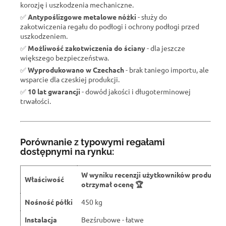
korozję i uszkodzenia mechaniczne.
✅
Antypoślizgowe metalowe nóżki
- służy do
zakotwiczenia regału do podłogi i ochrony podłogi przed
uszkodzeniem.
✅
Możliwość zakotwiczenia do ściany
- dla jeszcze
większego bezpieczeństwa.
✅
Wyprodukowano w Czechach
- brak taniego importu, ale
wsparcie dla czeskiej produkcji.
✅
10 lat gwarancji
- dowód jakości i długoterminowej
trwałości.
Porównanie z typowymi regałami
dostępnymi na rynku:
W wyniku recenzji użytkowników produkt
Właściwość
otrzymał ocenę 🏆
Nośność półki
450 kg
Instalacja
Bezśrubowe - łatwe