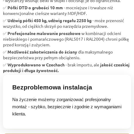
- wystarczy wsunąć belki w słupki i docisnąć je do ogranicznika.
✅
Półki DTD o grubości 10 mm
- mocniejsze i trwalsze niż
konwencjonalne cieńsze warianty MDF/HDF.
✅
Udźwig półki 450 kg, udźwig regału 2250 kg
- może przenosić
wszystko, od ciężkich skrzyń po narzędzia przemysłowe.
✅
Profesjonalne malowanie proszkowe
w kombinacji odcieni
niebieskiego i pomarańczowego (RAL5017 i RAL2004) chroni półkę
przed korozją i zużyciem.
✅
Możliwość zakotwiczenia do ściany
dla maksymalnego
bezpieczeństwa przy pełnym obciążeniu.
✅
Wyprodukowano w Czechach
- brak importu, ale
jakość czeskiej
produkcji i długa żywotność.
Bezproblemowa instalacja
Na życzenie możemy zorganizować profesjonalny
montaż - szybko, bezpiecznie i zgodnie z wymaganiami
klienta.