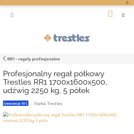
Przejść
do
KOSZY
treści
RR1 - regały profesjonalne
Profesjonalny regał półkowy
Trestles RR1 1700x1600x500,
udźwig 2250 kg, 5 półek
Marka:
Trestles
Gwarancja 10 l.