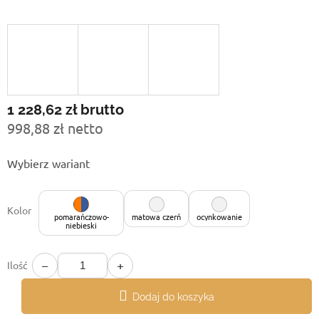
1 228,62 zł
brutto
998,88 zł netto
Cena
Wybierz wariant
jednostkowa:
Kolor
pomarańczowo-
matowa czerń
ocynkowanie
niebieski
−
+
Ilość
Dodaj do koszyka