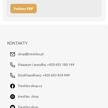
Pobierz PDF
S
t
o
p
KONTAKTY
k
a
shop@trestles.pl
Magazyn i wysyłka: +420 605 180 144
Dział handlowy: +420 603 954 949
Trestles-shop.cz
trestles_shop
Trestles-shop