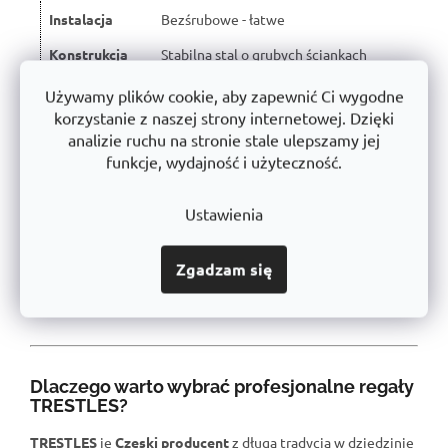
Instalacja
Bezśrubowe - łatwe
Konstrukcja
Stabilna stal o grubych ściankach
Użyte
Używamy plików cookie, aby zapewnić Ci wygodne
Certyfikowany, bez szkodliwych substancji
materiały
korzystanie z naszej strony internetowej. Dzięki
➡️
analizie ruchu na stronie stale ulepszamy jej
Obróbka
Powłoka proszkowa (antykorozyjna)
funkcje, wydajność i użyteczność.
powierzchni
Wytrzymałość
10 mm DTD - maksymalna wytrzymałość
Ustawienia
półki
Produkcja
Wyprodukowano w Czechach
Zgadzam się
Gwarancja
10 lat
Dlaczego warto wybrać profesjonalne regały
TRESTLES?
TRESTLES
je
Czeski producent
z długą tradycją w dziedzinie