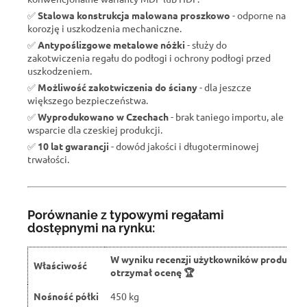
✅
Stalowa konstrukcja malowana proszkowo
- odporne na
korozję i uszkodzenia mechaniczne.
✅
Antypoślizgowe metalowe nóżki
- służy do
zakotwiczenia regału do podłogi i ochrony podłogi przed
uszkodzeniem.
✅
Możliwość zakotwiczenia do ściany
- dla jeszcze
większego bezpieczeństwa.
✅
Wyprodukowano w Czechach
- brak taniego importu, ale
wsparcie dla czeskiej produkcji.
✅
10 lat gwarancji
- dowód jakości i długoterminowej
trwałości.
Porównanie z typowymi regałami
dostępnymi na rynku:
W wyniku recenzji użytkowników produkt
Właściwość
otrzymał ocenę 🏆
Nośność półki
450 kg