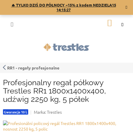
Przejść
🔥 TYLKO DZIŚ DO PÓŁNOCY −15% z kodem NEDZIELA15
do
14:15:27
treści
KOSZY
RR1 - regały profesjonalne
Profesjonalny regał półkowy
Trestles RR1 1800x1400x400,
udźwig 2250 kg, 5 półek
Marka:
Trestles
Gwarancja 10 l.