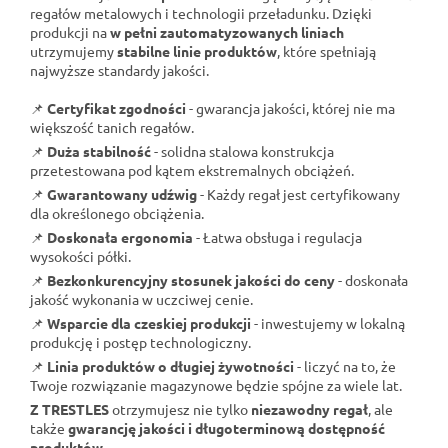
regałów metalowych i technologii przeładunku. Dzięki
produkcji na
w pełni zautomatyzowanych liniach
utrzymujemy
stabilne linie produktów
, które spełniają
najwyższe standardy jakości.
📌
Certyfikat zgodności
- gwarancja jakości, której nie ma
większość tanich regałów.
📌
Duża stabilność
- solidna stalowa konstrukcja
przetestowana pod kątem ekstremalnych obciążeń.
📌
Gwarantowany udźwig
- Każdy regał jest certyfikowany
dla określonego obciążenia.
📌
Doskonała ergonomia
- Łatwa obsługa i regulacja
wysokości półki.
📌
Bezkonkurencyjny stosunek jakości do ceny
- doskonała
jakość wykonania w uczciwej cenie.
📌
Wsparcie dla czeskiej produkcji
- inwestujemy w lokalną
produkcję i postęp technologiczny.
📌
Linia produktów o długiej żywotności
- liczyć na to, że
Twoje rozwiązanie magazynowe będzie spójne za wiele lat.
Z TRESTLES
otrzymujesz nie tylko
niezawodny regał
, ale
także
gwarancję jakości i długoterminową dostępność
produktów
.