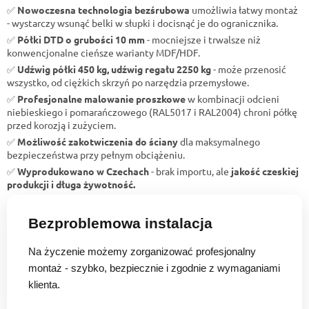
✅
Nowoczesna technologia bezśrubowa
umożliwia łatwy montaż
- wystarczy wsunąć belki w słupki i docisnąć je do ogranicznika.
✅
Półki DTD o grubości 10 mm
- mocniejsze i trwalsze niż
konwencjonalne cieńsze warianty MDF/HDF.
✅
Udźwig półki 450 kg, udźwig regału 2250 kg
- może przenosić
wszystko, od ciężkich skrzyń po narzędzia przemysłowe.
✅
Profesjonalne malowanie proszkowe
w kombinacji odcieni
niebieskiego i pomarańczowego (RAL5017 i RAL2004) chroni półkę
przed korozją i zużyciem.
✅
Możliwość zakotwiczenia do ściany
dla maksymalnego
bezpieczeństwa przy pełnym obciążeniu.
✅
Wyprodukowano w Czechach
- brak importu, ale
jakość czeskiej
produkcji i długa żywotność.
Bezproblemowa instalacja
Na życzenie możemy zorganizować profesjonalny
montaż - szybko, bezpiecznie i zgodnie z wymaganiami
klienta.