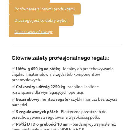
Porównanie z innymi produktami
Dlaczego jest to dobry wybór
Na co zwracać uwagę
Główne zalety profesjonalnego regału:
✅
Udźwig 450 kg na półkę
- Idealny do przechowywania
ciężkich materiałów, narzędzi lub komponentów
przemysłowych.
✅
Całkowity udźwig 2250 kg
- stabilne i solidne
rozwiązanie dla wymagających operacji.
✅
Bezśrubowy montaż regału
- szybki montaż bez użycia
narzędzi.
✅
5 regulowanych półek
- Elastyczna przestrzeń do
przechowywania z regulowaną wysokością półki.
✅
Półki DTD o grubości 10 mm
- bardziej wytrzymałe niż
konwencjonalne warianty MDF lub HDF.