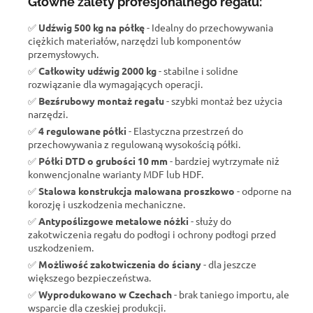
Główne zalety profesjonalnego regału:
✅
Udźwig 500 kg na półkę
- Idealny do przechowywania
ciężkich materiałów, narzędzi lub komponentów
przemysłowych.
✅
Całkowity udźwig 2000 kg
- stabilne i solidne
rozwiązanie dla wymagających operacji.
✅
Bezśrubowy montaż regału
- szybki montaż bez użycia
narzędzi.
✅
4 regulowane półki
- Elastyczna przestrzeń do
przechowywania z regulowaną wysokością półki.
✅
Półki DTD o grubości 10 mm
- bardziej wytrzymałe niż
konwencjonalne warianty MDF lub HDF.
✅
Stalowa konstrukcja malowana proszkowo
- odporne na
korozję i uszkodzenia mechaniczne.
✅
Antypoślizgowe metalowe nóżki
- służy do
zakotwiczenia regału do podłogi i ochrony podłogi przed
uszkodzeniem.
✅
Możliwość zakotwiczenia do ściany
- dla jeszcze
większego bezpieczeństwa.
✅
Wyprodukowano w Czechach
- brak taniego importu, ale
wsparcie dla czeskiej produkcji.