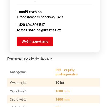
Tomáš Svrčina
Przedstawiciel handlowy B2B
+420 604 896 517
tomas.svrcina@trestles.cz
Wyślij zapytanie
Parametry dodatkowe
RR1 - regały
Kategoria
:
profesjonalne
Gwarancja
:
10 lat
Wysokość
:
1800 mm
Szerokość
:
1600 mm