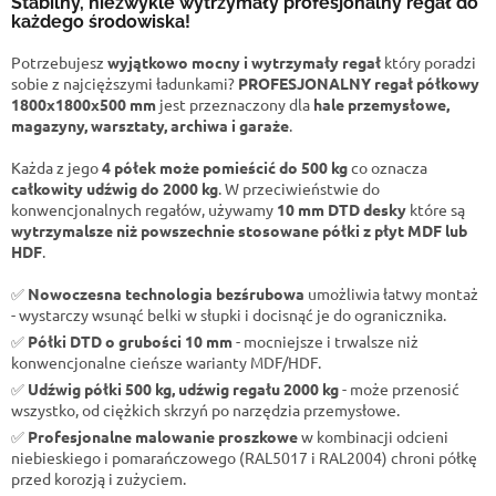
Stabilny, niezwykle wytrzymały profesjonalny regał do
każdego środowiska!
Potrzebujesz
wyjątkowo mocny i wytrzymały regał
który poradzi
sobie z najcięższymi ładunkami?
PROFESJONALNY regał półkowy
1800x1800x500 mm
jest przeznaczony dla
hale przemysłowe,
magazyny, warsztaty, archiwa i garaże
.
Każda z jego
4 półek może pomieścić do 500 kg
co oznacza
całkowity udźwig do 2000 kg
. W przeciwieństwie do
konwencjonalnych regałów, używamy
10 mm DTD desky
które są
wytrzymalsze niż powszechnie stosowane półki z płyt MDF lub
HDF
.
✅
Nowoczesna technologia bezśrubowa
umożliwia łatwy montaż
- wystarczy wsunąć belki w słupki i docisnąć je do ogranicznika.
✅
Półki DTD o grubości 10 mm
- mocniejsze i trwalsze niż
konwencjonalne cieńsze warianty MDF/HDF.
✅
Udźwig półki 500 kg, udźwig regału 2000 kg
- może przenosić
wszystko, od ciężkich skrzyń po narzędzia przemysłowe.
✅
Profesjonalne malowanie proszkowe
w kombinacji odcieni
niebieskiego i pomarańczowego (RAL5017 i RAL2004) chroni półkę
przed korozją i zużyciem.