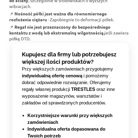
do ściany
, szczególnie w środowiskach o wyższych
wibracjach.
📌
Nośność półki jest ważna dla równomiernego
rozłożenia ciężaru
- Zapobiegnie to deformacji półek.
📌
Regał nie jest przeznaczony do bezpośredniego
kontaktu z wodą lub ekstremalną wilgotnością.
jeśli zawiera
półkę DTD.
Kupujesz dla firmy lub potrzebujesz
większej ilości produktów?
Przy większych zamówieniach przygotujemy
indywidualną ofertę cenową
i pomożemy
dobrać odpowiednie rozwiązanie. Oferujemy
regały własnej produkcji
TRESTLES
oraz inne
wyposażenie magazynów, warsztatów i
zakładów od sprawdzonych producentów.
Korzystniejsze warunki przy większych
zamówieniach
Indywidualna oferta dopasowana do
Twoich potrzeb