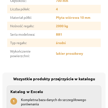
Głębokość
:
700 mm
Liczba półek
:
4
Materiał półki
:
Płyta wiórowa 10 mm
Nośność regału
:
2000 kg
Seria modelowa
:
RR1
Typ regału
:
średni
Wykończenie
lakier proszkowy
powierzchni
:
Wszystkie produkty przejrzyście w katalogu
Katalog w Excelu
Kompletna baza danych do szczegółowego
1
porównania