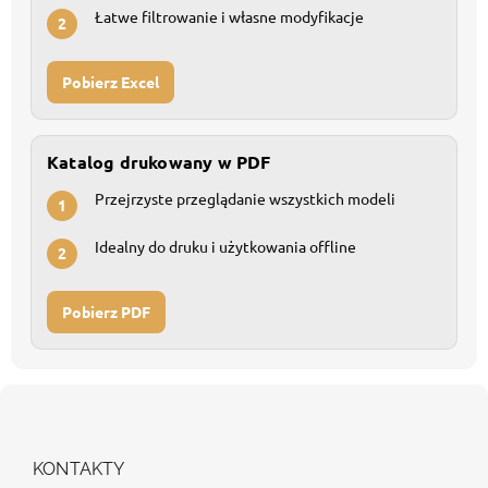
Łatwe filtrowanie i własne modyfikacje
2
Pobierz Excel
Katalog drukowany w PDF
Przejrzyste przeglądanie wszystkich modeli
1
Idealny do druku i użytkowania offline
2
Pobierz PDF
S
t
o
p
KONTAKTY