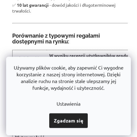
✅
10 lat gwarancji
- dowód jakości i długoterminowej
trwałości.
Porównanie z typowymi regałami
dostępnymi na rynku:
W wyniku recenzji użytkowników produkt
Właściwość
otrzymał ocenę 🏆
Używamy plików cookie, aby zapewnić Ci wygodne
Nośność półki
500 kg
korzystanie z naszej strony internetowej. Dzięki
analizie ruchu na stronie stale ulepszamy jej
Instalacja
Bezśrubowe - łatwe
funkcje, wydajność i użyteczność.
Konstrukcja
Stabilna stal o grubych ściankach
Ustawienia
Użyte
Certyfikowany, bez szkodliwych substancji
materiały
➡️
Zgadzam się
Obróbka
Powłoka proszkowa (antykorozyjna)
powierzchni
Wytrzymałość