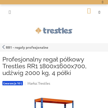
Przejść
do
KOSZY
treści
RR1 - regały profesjonalne
Profesjonalny regał półkowy
Trestles RR1 1800x1600x700,
udźwig 2000 kg, 4 półki
Marka:
Trestles
Gwarancja 10 l.