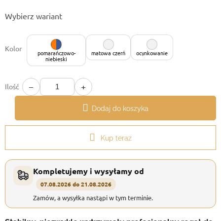
Cena
Wybierz wariant
jednostkowa:
Kolor
pomarańczowo-
matowa czerń
ocynkowanie
niebieski
−
+
Ilość
Dodaj do koszyka
Kup teraz
Kompletujemy i wysyłamy od
07.08.2026 do 21.08.2026
Zamów, a wysyłka nastąpi w tym terminie.