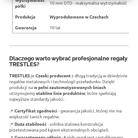
10 mm DTD - maksymalna wytrzymałość
półki
Produkcja
Wyprodukowano w Czechach
Gwarancja
10 lat
Dlaczego warto wybrać profesjonalne regały
TRESTLES?
TRESTLES
je
Czeski producent
z długą tradycją w dziedzinie
regałów metalowych i technologii przeładunku. Dzięki
produkcji na
w pełni zautomatyzowanych liniach
utrzymujemy
stabilne linie produktów
, które spełniają
najwyższe standardy jakości.
📌
Certyfikat zgodności
- gwarancja jakości, której nie ma
większość tanich regałów.
📌
Duża stabilność
- solidna stalowa konstrukcja
przetestowana pod kątem ekstremalnych obciążeń.
📌
Gwarantowany udźwig
- Każdy regał jest certyfikowany