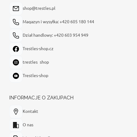
k
a
shop@trestles.pl
Magazyn i wysyłka: +420 605 180 144
Dział handlowy: +420 603 954 949
Trestles-shop.cz
trestles_shop
Trestles-shop
INFORMACJE O ZAKUPACH
Kontakt
O nas