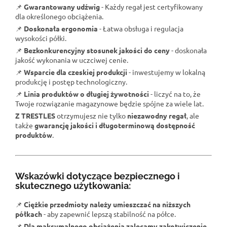
📌
Gwarantowany udźwig
- Każdy regał jest certyfikowany
dla określonego obciążenia.
📌
Doskonała ergonomia
- Łatwa obsługa i regulacja
wysokości półki.
📌
Bezkonkurencyjny stosunek jakości do ceny
- doskonała
jakość wykonania w uczciwej cenie.
📌
Wsparcie dla czeskiej produkcji
- inwestujemy w lokalną
produkcję i postęp technologiczny.
📌
Linia produktów o długiej żywotności
- liczyć na to, że
Twoje rozwiązanie magazynowe będzie spójne za wiele lat.
Z TRESTLES
otrzymujesz nie tylko
niezawodny regał
, ale
także
gwarancję jakości i długoterminową dostępność
produktów
.
Wskazówki dotyczące bezpiecznego i
skutecznego użytkowania:
📌
Ciężkie przedmioty należy umieszczać na niższych
półkach
- aby zapewnić lepszą stabilność na półce.
📌
Dla maksymalnego obciążenia zalecamy zakotwiczenie