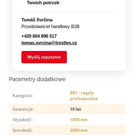
Twoich potrzeb
Tomáš Svrčina
Przedstawiciel handlowy B2B
+420 604 896 517
tomas.svrcina@trestles.cz
Wyślij zapytanie
Parametry dodatkowe
RR1 - regały
Kategoria
:
profesjonalne
Gwarancja
:
10 lat
Wysokość
:
1800 mm
Szerokość
:
2000 mm