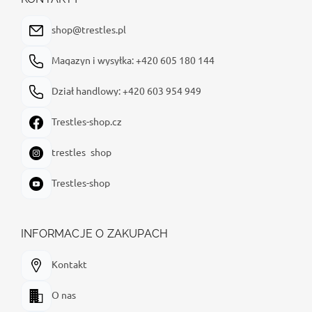
k
a
shop@trestles.pl
Magazyn i wysyłka: +420 605 180 144
Dział handlowy: +420 603 954 949
Trestles-shop.cz
trestles_shop
Trestles-shop
INFORMACJE O ZAKUPACH
Kontakt
O nas