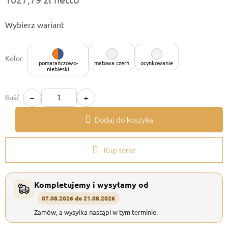
Cena
Wybierz wariant
jednostkowa:
Kolor
pomarańczowo-
matowa czerń
ocynkowanie
niebieski
−
+
Ilość
Dodaj do koszyka
Kup teraz
Kompletujemy i wysyłamy od
07.08.2026 do 21.08.2026
Zamów, a wysyłka nastąpi w tym terminie.