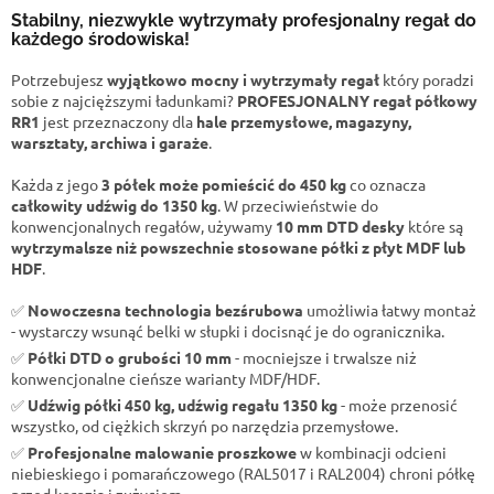
Stabilny, niezwykle wytrzymały profesjonalny regał do
każdego środowiska!
Potrzebujesz
wyjątkowo mocny i wytrzymały regał
który poradzi
sobie z najcięższymi ładunkami?
PROFESJONALNY regał półkowy
RR1
jest przeznaczony dla
hale przemysłowe, magazyny,
warsztaty, archiwa i garaże
.
Każda z jego
3 półek może pomieścić do 450 kg
co oznacza
całkowity udźwig do 1350 kg
. W przeciwieństwie do
konwencjonalnych regałów, używamy
10 mm DTD desky
które są
wytrzymalsze niż powszechnie stosowane półki z płyt MDF lub
HDF
.
✅
Nowoczesna technologia bezśrubowa
umożliwia łatwy montaż
- wystarczy wsunąć belki w słupki i docisnąć je do ogranicznika.
✅
Półki DTD o grubości 10 mm
- mocniejsze i trwalsze niż
konwencjonalne cieńsze warianty MDF/HDF.
✅
Udźwig półki 450 kg, udźwig regału 1350 kg
- może przenosić
wszystko, od ciężkich skrzyń po narzędzia przemysłowe.
✅
Profesjonalne malowanie proszkowe
w kombinacji odcieni
niebieskiego i pomarańczowego (RAL5017 i RAL2004) chroni półkę
przed korozją i zużyciem.