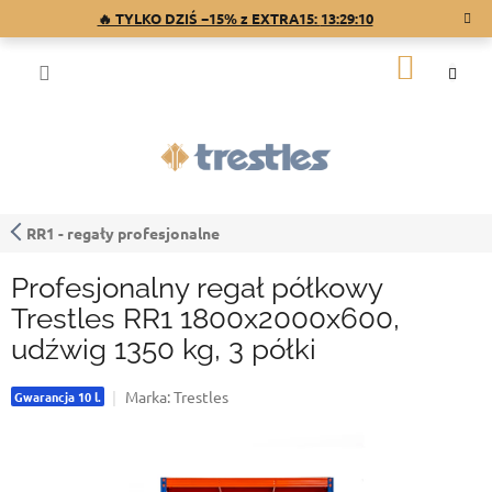
Przejść
🔥 TYLKO DZIŚ −15% z EXTRA15:
13:29:09
do
treści
KOSZY
RR1 - regały profesjonalne
Profesjonalny regał półkowy
Trestles RR1 1800x2000x600,
udźwig 1350 kg, 3 półki
Marka:
Trestles
Gwarancja 10 l.