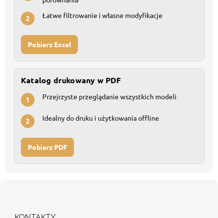
Łatwe filtrowanie i własne modyfikacje
2
Pobierz Excel
Katalog drukowany w PDF
Przejrzyste przeglądanie wszystkich modeli
1
Idealny do druku i użytkowania offline
2
Pobierz PDF
S
t
o
p
KONTAKTY