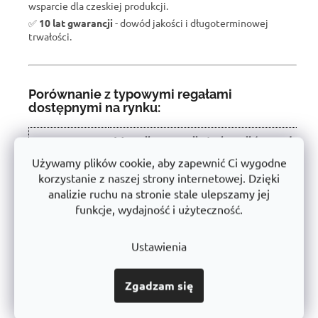
wsparcie dla czeskiej produkcji.
✅
10 lat gwarancji
- dowód jakości i długoterminowej
trwałości.
Porównanie z typowymi regałami
dostępnymi na rynku:
W wyniku recenzji użytkowników produkt
Właściwość
otrzymał ocenę 🏆
Używamy plików cookie, aby zapewnić Ci wygodne
korzystanie z naszej strony internetowej. Dzięki
Nośność półki
450 kg
analizie ruchu na stronie stale ulepszamy jej
Instalacja
Bezśrubowe - łatwe
funkcje, wydajność i użyteczność.
Konstrukcja
Stabilna stal o grubych ściankach
Ustawienia
Użyte
Certyfikowany, bez szkodliwych substancji
materiały
➡️
Zgadzam się
Obróbka
Powłoka proszkowa (antykorozyjna)
powierzchni