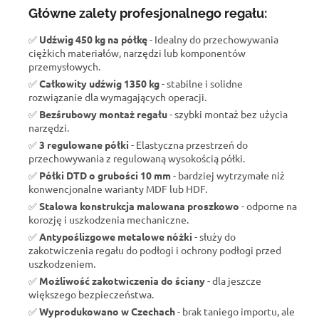
Główne zalety profesjonalnego regału:
✅
Udźwig 450 kg na półkę
- Idealny do przechowywania
ciężkich materiałów, narzędzi lub komponentów
przemysłowych.
✅
Całkowity udźwig 1350 kg
- stabilne i solidne
rozwiązanie dla wymagających operacji.
✅
Bezśrubowy montaż regału
- szybki montaż bez użycia
narzędzi.
✅
3 regulowane półki
- Elastyczna przestrzeń do
przechowywania z regulowaną wysokością półki.
✅
Półki DTD o grubości 10 mm
- bardziej wytrzymałe niż
konwencjonalne warianty MDF lub HDF.
✅
Stalowa konstrukcja malowana proszkowo
- odporne na
korozję i uszkodzenia mechaniczne.
✅
Antypoślizgowe metalowe nóżki
- służy do
zakotwiczenia regału do podłogi i ochrony podłogi przed
uszkodzeniem.
✅
Możliwość zakotwiczenia do ściany
- dla jeszcze
większego bezpieczeństwa.
✅
Wyprodukowano w Czechach
- brak taniego importu, ale