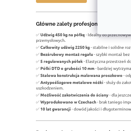
Główne zalety profesjonalnego regał
✅
Udźwig 450 kg na półkę
- Idealny do przechowyw
przemysłowych.
✅
Całkowity udźwig 2250 kg
- stabilne i solidne r
✅
Bezśrubowy montaż regału
- szybki montaż bez 
✅
5 regulowanych półek
- Elastyczna przestrzeń d
✅
Półki DTD o grubości 10 mm
- bardziej wytrzym
✅
Stalowa konstrukcja malowana proszkowo
- od
✅
Antypoślizgowe metalowe nóżki
- służy do zak
uszkodzeniem.
✅
Możliwość zakotwiczenia do ściany
- dla jeszc
✅
Wyprodukowano w Czechach
- brak taniego impo
✅
10 lat gwarancji
- dowód jakości i długoterminowe