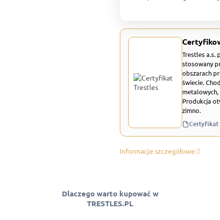
Certyfiko
Trestles a.s.
stosowany pr
obszarach pr
świecie. Chod
metalowych, 
Produkcja ot
zimno.
Certyfikat
Informacje szczegółowe
Dlaczego warto kupować w
TRESTLES.PL