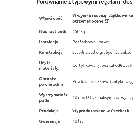
Porównanie z typowymi regałami dos
W wyniku recenzji użytkownik
Właściwość
otrzymał ocenę 🏆
Nośność półki
450 kg
Instalacja
Bezśrubowe - łatwe
Konstrukcja
Stabilna stal o grubych ściankac
Użyte
Certyfikowany, bez szkodliwych 
materiały
Obróbka
Powłoka proszkowa (antykorozy
powierzchni
Wytrzymałość
10 mm DTD - maksymalna wytrz
półki
Produkcja
Wyprodukowano w Czechach
Gwarancja
10 lat