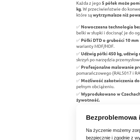
Każda z jego
5 półek może pomi
kg
. W przeciwieństwie do konw
które są
wytrzymalsze niż pows
✅
Nowoczesna technologia b
belki w słupki i docisnąć je do og
✅
Półki DTD o grubości 10 mm
warianty MDF/HDF.
✅
Udźwig półki 450 kg, udźwig 
skrzyń po narzędzia przemysłow
✅
Profesjonalne malowanie p
pomarańczowego (RAL5017 i RAL2
✅
Możliwość zakotwiczenia do
pełnym obciążeniu.
✅
Wyprodukowano w Czechac
żywotność.
Bezproblemowa i
Na życzenie możemy zorg
bezpiecznie i zgodnie z w