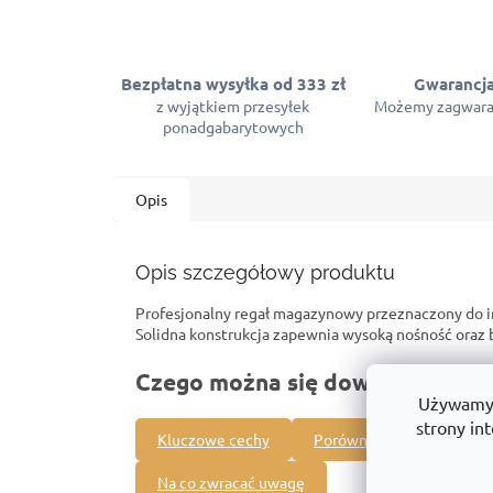
Bezpłatna wysyłka od 333 zł
Gwarancja
z wyjątkiem przesyłek
Możemy zagwara
ponadgabarytowych
Opis
Opis szczegółowy produktu
Profesjonalny regał magazynowy przeznaczony do 
Solidna konstrukcja zapewnia wysoką nośność ora
Czego można się dowiedzieć o t
Używamy p
strony int
Kluczowe cechy
Porównanie z innymi pro
Na co zwracać uwagę