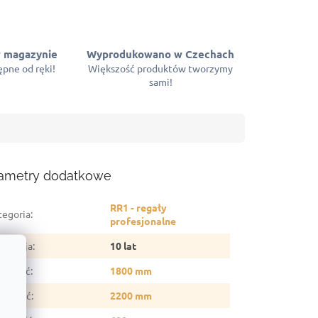
 magazynie
Wyprodukowano w Czechach
pne od ręki!
Większość produktów tworzymy
sami!
ametry dodatkowe
RR1 - regały
tegoria
:
profesjonalne
arancja
:
10 lat
sokość
:
1800 mm
erokość
:
2200 mm