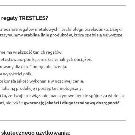
e regały TRESTLES?
dziedzinie regałów metalowych i technologii przeładunku. Dzięki
trzymujemy
stabilne linie produktów
, które spełniają najwyższe
j nie ma większość tanich regałów.
przetestowana pod kątem ekstremalnych obciążeń.
fikowany dla określonego obciążenia.
a wysokości półki.
oskonała jakość wykonania w uczciwej cenie.
 lokalną produkcję i postęp technologiczny.
na to, że Twoje rozwiązanie magazynowe będzie spójne za wiele lat.
ał
, ale także
gwarancję jakości i długoterminową dostępność
 skutecznego użytkowania: