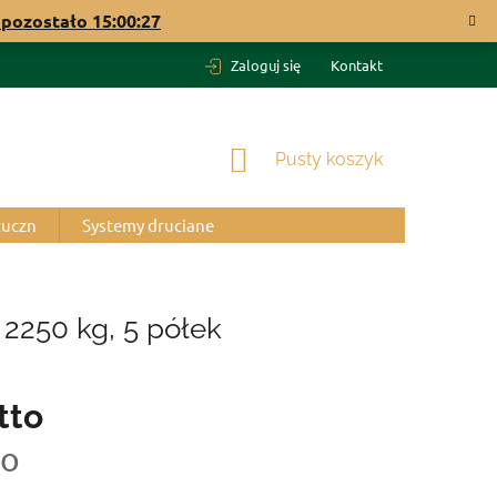
pozostało
15:00:26
Zaloguj się
Kontakt
KOSZYK
Pusty koszyk
tuczn
Systemy druciane
2250 kg, 5 półek
tto
to