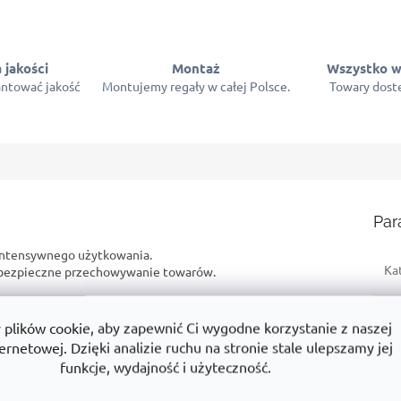
 jakości
Montaż
Wszystko w
ntować jakość
Montujemy regały w całej Polsce.
Towary dostę
Par
intensywnego użytkowania.
Ka
z bezpieczne przechowywanie towarów.
ym produkcie? Na przykład:
Gw
lików cookie, aby zapewnić Ci wygodne korzystanie z naszej
Wy
ernetowej. Dzięki analizie ruchu na stronie stale ulepszamy jej
duktami
Dlaczego jest to dobry wybór
funkcje, wydajność i użyteczność.
Sz