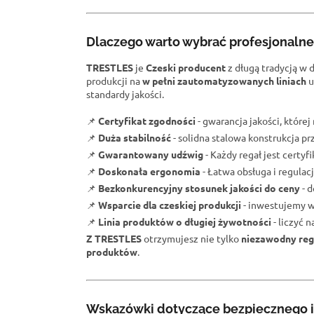
Dlaczego warto wybrać profesjonaln
TRESTLES
je
Czeski producent
z długą tradycją w 
produkcji na
w pełni zautomatyzowanych liniach
u
standardy jakości.
📌
Certyfikat zgodności
- gwarancja jakości, które
📌
Duża stabilność
- solidna stalowa konstrukcja 
📌
Gwarantowany udźwig
- Każdy regał jest certy
📌
Doskonała ergonomia
- Łatwa obsługa i regulacj
📌
Bezkonkurencyjny stosunek jakości do ceny
- d
📌
Wsparcie dla czeskiej produkcji
- inwestujemy w
📌
Linia produktów o długiej żywotności
- liczyć 
Z TRESTLES
otrzymujesz nie tylko
niezawodny reg
produktów
.
Wskazówki dotyczące bezpiecznego i