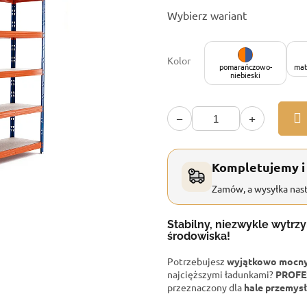
Cena
Wybierz wariant
jednostkowa:
Kolor
pomarańczowo-
mat
niebieski
−
+
Kompletujemy i
Zamów, a wysyłka nast
Stabilny, niezwykle wytrz
środowiska!
Potrzebujesz
wyjątkowo mocny 
najcięższymi ładunkami?
PROFE
przeznaczony dla
hale przemysł