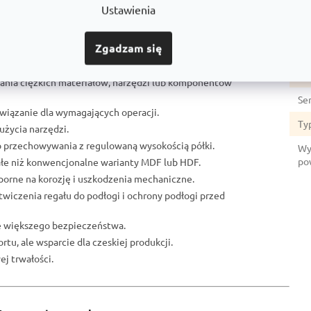
Gł
Ustawienia
Li
Zgadzam się
Mat
u:
No
ania ciężkich materiałów, narzędzi lub komponentów
Se
ozwiązanie dla wymagających operacji.
Ty
użycia narzędzi.
o przechowywania z regulowaną wysokością półki.
Wy
po
ałe niż konwencjonalne warianty MDF lub HDF.
porne na korozję i uszkodzenia mechaniczne.
otwiczenia regału do podłogi i ochrony podłogi przed
ze większego bezpieczeństwa.
rtu, ale wsparcie dla czeskiej produkcji.
j trwałości.