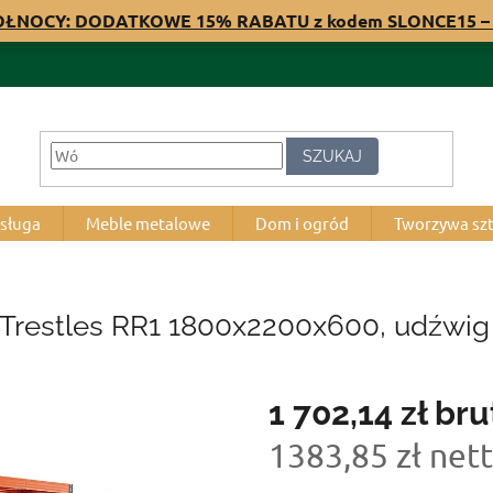
PÓŁNOCY: DODATKOWE 15% RABATU z kodem SLONCE15 – 
SZUKAJ
bsługa
Meble metalowe
Dom i ogród
Tworzywa sz
 Trestles RR1 1800x2200x600, udźwig 
1 702,14 zł
bru
1383,85 zł net