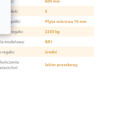
ębokość
:
600 mm
czba półek
:
5
eriał półki
:
Płyta wiórowa 10 mm
śność regału
:
2250 kg
ria modelowa
:
RR1
p regału
:
średni
kończenie
lakier proszkowy
wierzchni
: