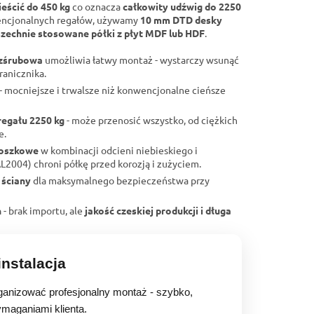
eścić do 450 kg
co oznacza
całkowity udźwig do 2250
encjonalnych regałów, używamy
10 mm DTD desky
zechnie stosowane półki z płyt MDF lub HDF
.
ezśrubowa
umożliwia łatwy montaż - wystarczy wsunąć
ranicznika.
- mocniejsze i trwalsze niż konwencjonalne cieńsze
regału 2250 kg
- może przenosić wszystko, od ciężkich
e.
roszkowe
w kombinacji odcieni niebieskiego i
004) chroni półkę przed korozją i zużyciem.
 ściany
dla maksymalnego bezpieczeństwa przy
h
- brak importu, ale
jakość czeskiej produkcji i długa
nstalacja
anizować profesjonalny montaż - szybko,
ymaganiami klienta.