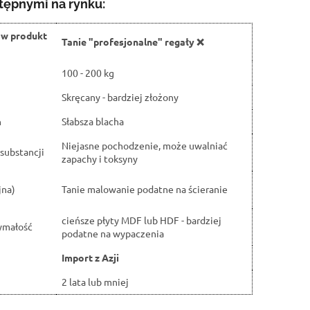
tępnymi na rynku:
ów produkt
Tanie "profesjonalne" regały ❌
100 - 200 kg
Skręcany - bardziej złożony
h
Słabsza blacha
Niejasne pochodzenie, może uwalniać
substancji
zapachy i toksyny
jna)
Tanie malowanie podatne na ścieranie
cieńsze płyty MDF lub HDF - bardziej
ymałość
podatne na wypaczenia
Import z Azji
2 lata lub mniej