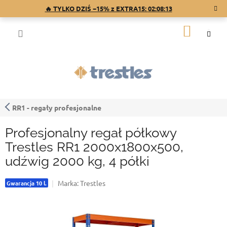
Przejść
🔥 TYLKO DZIŚ −15% z EXTRA15:
02:08:12
do
treści
KOSZY
RR1 - regały profesjonalne
Profesjonalny regał półkowy
Trestles RR1 2000x1800x500,
udźwig 2000 kg, 4 półki
Marka:
Trestles
Gwarancja 10 l.