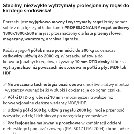
Stabilny, niezwykle wytrzymały profesjonalny regał do
każdego środowiska!
Potrzebujesz
wyjątkowo mocny i wytrzymały regał
który poradzi
sobie z najcięższymi ładunkami?
PROFESJONALNY regał półkowy
1800x1800x500 mm
jest przeznaczony dla
hale przemysłowe,
magazyny, warsztaty, archiwa i garaże
.
Każda z jego
4 półek może pomieścić do 500 kg
co oznacza
całkowity udźwig do 2000 kg
. W przeciwieństwie do
konwencjonalnych regałów, używamy
10 mm DTD desky
które są
wytrzymalsze niż powszechnie stosowane półki z płyt MDF lub
HDF
.
✅
Nowoczesna technologia bezśrubowa
umożliwia łatwy montaż
- wystarczy wsunąć belki w słupki i docisnąć je do ogranicznika.
✅
Półki DTD o grubości 10 mm
- mocniejsze i trwalsze niż
konwencjonalne cieńsze warianty MDF/HDF.
✅
Udźwig półki 500 kg, udźwig regału 2000 kg
- może przenosić
wszystko, od ciężkich skrzyń po narzędzia przemysłowe.
✅
Profesjonalne malowanie proszkowe
w kombinacji odcieni
niebieskiego i pomarańczowego (RAL5017 i RAL2004) chroni półkę
przed korozją i zużyciem.