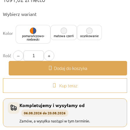
Cena
Wybierz wariant
jednostkowa:
Kolor
pomarańczowo-
matowa czerń
ocynkowanie
niebieski
−
+
Ilość
Dodaj do koszyka
Kup teraz
Kompletujemy i wysyłamy od
06.08.2026 do 20.08.2026
Zamów, a wysyłka nastąpi w tym terminie.