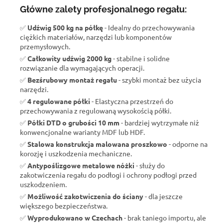
Główne zalety profesjonalnego regału:
✅
Udźwig 500 kg na półkę
- Idealny do przechowywania
ciężkich materiałów, narzędzi lub komponentów
przemysłowych.
✅
Całkowity udźwig 2000 kg
- stabilne i solidne
rozwiązanie dla wymagających operacji.
✅
Bezśrubowy montaż regału
- szybki montaż bez użycia
narzędzi.
✅
4 regulowane półki
- Elastyczna przestrzeń do
przechowywania z regulowaną wysokością półki.
✅
Półki DTD o grubości 10 mm
- bardziej wytrzymałe niż
konwencjonalne warianty MDF lub HDF.
✅
Stalowa konstrukcja malowana proszkowo
- odporne na
korozję i uszkodzenia mechaniczne.
✅
Antypoślizgowe metalowe nóżki
- służy do
zakotwiczenia regału do podłogi i ochrony podłogi przed
uszkodzeniem.
✅
Możliwość zakotwiczenia do ściany
- dla jeszcze
większego bezpieczeństwa.
✅
Wyprodukowano w Czechach
- brak taniego importu, ale