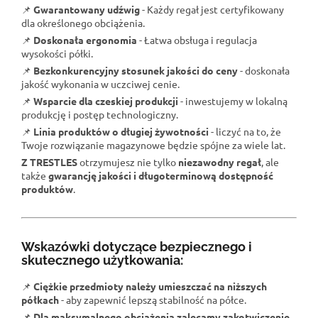
📌
Gwarantowany udźwig
- Każdy regał jest certyfikowany
dla określonego obciążenia.
📌
Doskonała ergonomia
- Łatwa obsługa i regulacja
wysokości półki.
📌
Bezkonkurencyjny stosunek jakości do ceny
- doskonała
jakość wykonania w uczciwej cenie.
📌
Wsparcie dla czeskiej produkcji
- inwestujemy w lokalną
produkcję i postęp technologiczny.
📌
Linia produktów o długiej żywotności
- liczyć na to, że
Twoje rozwiązanie magazynowe będzie spójne za wiele lat.
Z TRESTLES
otrzymujesz nie tylko
niezawodny regał
, ale
także
gwarancję jakości i długoterminową dostępność
produktów
.
Wskazówki dotyczące bezpiecznego i
skutecznego użytkowania:
📌
Ciężkie przedmioty należy umieszczać na niższych
półkach
- aby zapewnić lepszą stabilność na półce.
📌
Dla maksymalnego obciążenia zalecamy zakotwiczenie