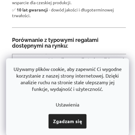
wsparcie dla czeskiej produkcji.
✅
10 lat gwarancji
- dowód jakości i długoterminowej
trwałości.
Porównanie z typowymi regałami
dostępnymi na rynku:
W wyniku recenzji użytkowników produkt
Właściwość
otrzymał ocenę 🏆
Używamy plików cookie, aby zapewnić Ci wygodne
korzystanie z naszej strony internetowej. Dzięki
Nośność półki
500 kg
analizie ruchu na stronie stale ulepszamy jej
Instalacja
Bezśrubowe - łatwe
funkcje, wydajność i użyteczność.
Konstrukcja
Stabilna stal o grubych ściankach
Ustawienia
Użyte
Certyfikowany, bez szkodliwych substancji
materiały
➡️
Zgadzam się
Obróbka
Powłoka proszkowa (antykorozyjna)
powierzchni