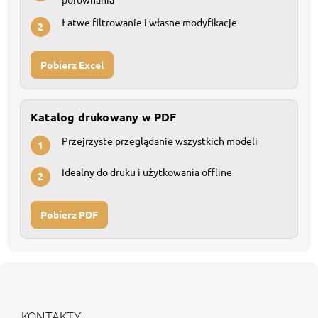
Łatwe filtrowanie i własne modyfikacje
2
Pobierz Excel
Katalog drukowany w PDF
Przejrzyste przeglądanie wszystkich modeli
1
Idealny do druku i użytkowania offline
2
Pobierz PDF
S
t
o
p
KONTAKTY