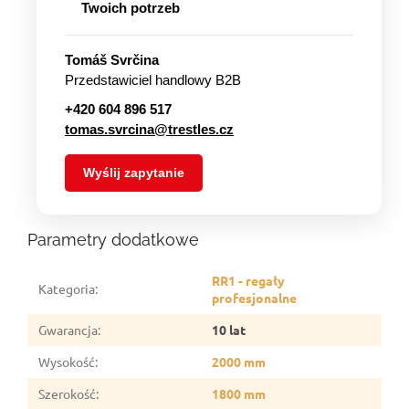
Twoich potrzeb
Tomáš Svrčina
Przedstawiciel handlowy B2B
+420 604 896 517
tomas.svrcina@trestles.cz
Wyślij zapytanie
Parametry dodatkowe
RR1 - regały
Kategoria
:
profesjonalne
Gwarancja
:
10 lat
Wysokość
:
2000 mm
Szerokość
:
1800 mm