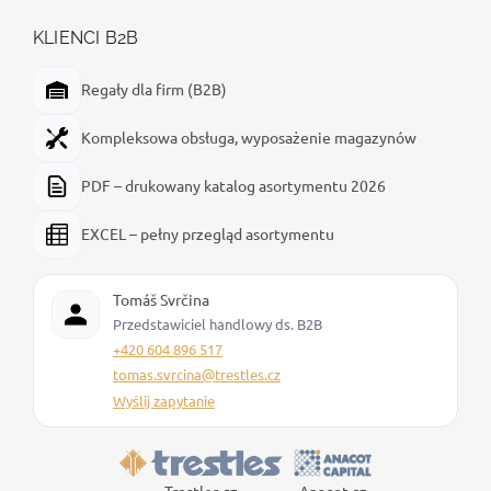
KLIENCI B2B
Regały dla firm (B2B)
Kompleksowa obsługa, wyposażenie magazynów
PDF – drukowany katalog asortymentu 2026
EXCEL – pełny przegląd asortymentu
Tomáš Svrčina
Przedstawiciel handlowy ds. B2B
+420 604 896 517
tomas.svrcina@trestles.cz
Wyślij zapytanie
Trestles.cz
Anacot.cz