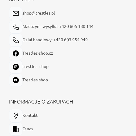
k
a
shop@trestles.pl
Magazyn i wysyłka: +420 605 180 144
Dział handlowy: +420 603 954 949
Trestles-shop.cz
trestles_shop
Trestles-shop
INFORMACJE O ZAKUPACH
Kontakt
O nas