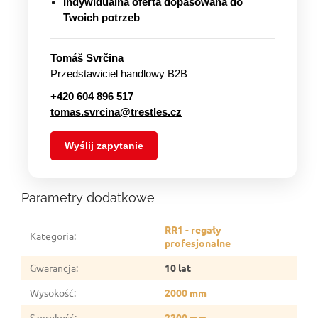
Indywidualna oferta dopasowana do
Twoich potrzeb
Tomáš Svrčina
Przedstawiciel handlowy B2B
+420 604 896 517
tomas.svrcina@trestles.cz
Wyślij zapytanie
Parametry dodatkowe
RR1 - regały
Kategoria
:
profesjonalne
Gwarancja
:
10 lat
Wysokość
:
2000 mm
Szerokość
:
2200 mm