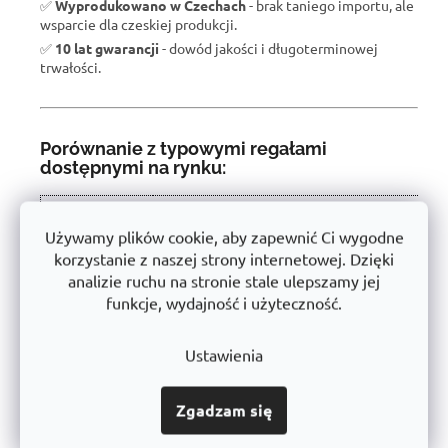
✅
Wyprodukowano w Czechach
- brak taniego importu, ale
wsparcie dla czeskiej produkcji.
✅
10 lat gwarancji
- dowód jakości i długoterminowej
trwałości.
Porównanie z typowymi regałami
dostępnymi na rynku:
W wyniku recenzji użytkowników produkt
Właściwość
otrzymał ocenę 🏆
Używamy plików cookie, aby zapewnić Ci wygodne
korzystanie z naszej strony internetowej. Dzięki
Nośność półki
450 kg
analizie ruchu na stronie stale ulepszamy jej
funkcje, wydajność i użyteczność.
Instalacja
Bezśrubowe - łatwe
Konstrukcja
Stabilna stal o grubych ściankach
Ustawienia
Użyte
Certyfikowany, bez szkodliwych substancji
materiały
Zgadzam się
➡️
Obróbka
Powłoka proszkowa (antykorozyjna)
powierzchni