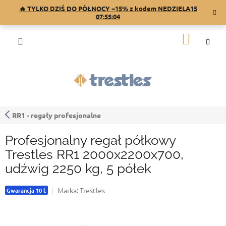
Przejść
🔥 TYLKO DZIŚ DO PÓŁNOCY −15% z kodem NEDZIELA15
do
07:55:03
treści
KOSZY
RR1 - regały profesjonalne
Profesjonalny regał półkowy
Trestles RR1 2000x2200x700,
udźwig 2250 kg, 5 półek
Marka:
Trestles
Gwarancja 10 l.