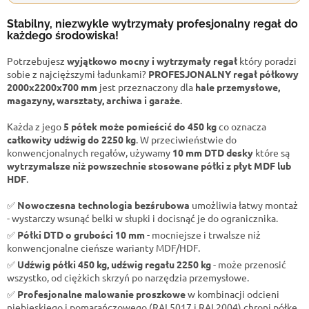
Stabilny, niezwykle wytrzymały profesjonalny regał do
każdego środowiska!
Potrzebujesz
wyjątkowo mocny i wytrzymały regał
który poradzi
sobie z najcięższymi ładunkami?
PROFESJONALNY regał półkowy
2000x2200x700 mm
jest przeznaczony dla
hale przemysłowe,
magazyny, warsztaty, archiwa i garaże
.
Każda z jego
5 półek może pomieścić do 450 kg
co oznacza
całkowity udźwig do 2250 kg
. W przeciwieństwie do
konwencjonalnych regałów, używamy
10 mm DTD desky
które są
wytrzymalsze niż powszechnie stosowane półki z płyt MDF lub
HDF
.
✅
Nowoczesna technologia bezśrubowa
umożliwia łatwy montaż
- wystarczy wsunąć belki w słupki i docisnąć je do ogranicznika.
✅
Półki DTD o grubości 10 mm
- mocniejsze i trwalsze niż
konwencjonalne cieńsze warianty MDF/HDF.
✅
Udźwig półki 450 kg, udźwig regału 2250 kg
- może przenosić
wszystko, od ciężkich skrzyń po narzędzia przemysłowe.
✅
Profesjonalne malowanie proszkowe
w kombinacji odcieni
niebieskiego i pomarańczowego (RAL5017 i RAL2004) chroni półkę