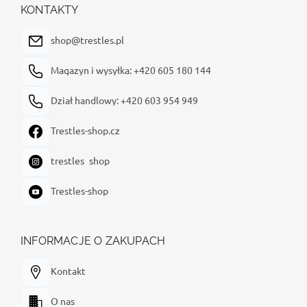
p
KONTAKTY
k
a
shop@trestles.pl
Magazyn i wysyłka: +420 605 180 144
Dział handlowy: +420 603 954 949
Trestles-shop.cz
trestles_shop
Trestles-shop
INFORMACJE O ZAKUPACH
Kontakt
O nas