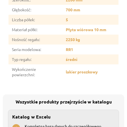
Głębokość
:
700 mm
Liczba półek
:
5
Materiał półki
:
Płyta wiórowa 10 mm
Nośność regału
:
2250 kg
Seria modelowa
:
RR1
Typ regału
:
średni
Wykończenie
lakier proszkowy
powierzchni
:
Wszystkie produkty przejrzyście w katalogu
Katalog w Excelu
Kompletna baza danych do szczegółowego