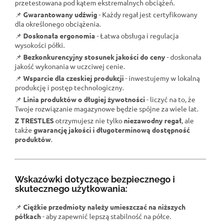
przetestowana pod kątem ekstremalnych obciążeń.
📌
Gwarantowany udźwig
- Każdy regał jest certyfikowany
dla określonego obciążenia.
📌
Doskonała ergonomia
- Łatwa obsługa i regulacja
wysokości półki.
📌
Bezkonkurencyjny stosunek jakości do ceny
- doskonała
jakość wykonania w uczciwej cenie.
📌
Wsparcie dla czeskiej produkcji
- inwestujemy w lokalną
produkcję i postęp technologiczny.
📌
Linia produktów o długiej żywotności
- liczyć na to, że
Twoje rozwiązanie magazynowe będzie spójne za wiele lat.
Z TRESTLES
otrzymujesz nie tylko
niezawodny regał
, ale
także
gwarancję jakości i długoterminową dostępność
produktów
.
Wskazówki dotyczące bezpiecznego i
skutecznego użytkowania:
📌
Ciężkie przedmioty należy umieszczać na niższych
półkach
- aby zapewnić lepszą stabilność na półce.