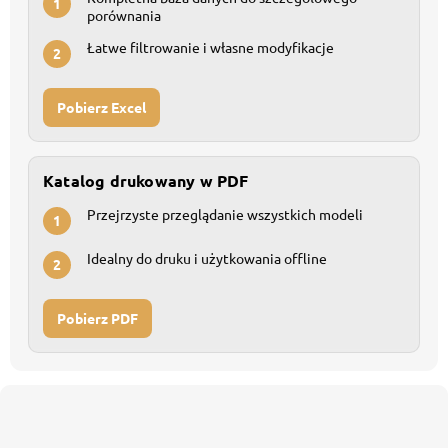
1
porównania
Łatwe filtrowanie i własne modyfikacje
2
Pobierz Excel
Katalog drukowany w PDF
Przejrzyste przeglądanie wszystkich modeli
1
Idealny do druku i użytkowania offline
2
Pobierz PDF
S
t
o