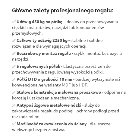
Główne zalety profesjonalnego regału:
✅
Udźwig 450 kg na półkę
- Idealny do przechowywania
ciężkich materiałów, narzędzi lub komponentów
przemysłowych.
✅
Całkowity udźwig 2250 kg
- stabilne i solidne
rozwiązanie dla wymagających operacji.
✅
Bezśrubowy montaż regału
- szybki montaż bez użycia
narzędzi.
✅
5 regulowanych półek
- Elastyczna przestrzeń do
przechowywania z regulowaną wysokością półki.
✅
Półki DTD o grubości 10 mm
- bardziej wytrzymałe niż
konwencjonalne warianty MDF lub HDF.
✅
Stalowa konstrukcja malowana proszkowo
- odporne na
korozję i uszkodzenia mechaniczne.
✅
Antypoślizgowe metalowe nóżki
- służy do
zakotwiczenia regału do podłogi i ochrony podłogi przed
uszkodzeniem.
✅
Możliwość zakotwiczenia do ściany
- dla jeszcze
większego bezpieczeństwa.