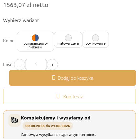
1563,07 zł netto
Cena
Wybierz wariant
jednostkowa:
Kolor
pomarańczowo-
matowa czerń
ocynkowanie
niebieski
−
+
Ilość
Dodaj do koszyka
Kup teraz
Kompletujemy i wysyłamy od
09.08.2026 do 21.08.2026
Zamów, a wysyłka nastąpi w tym terminie.