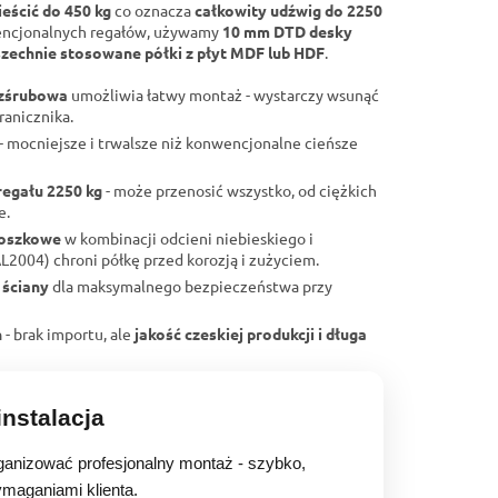
eścić do 450 kg
co oznacza
całkowity udźwig do 2250
encjonalnych regałów, używamy
10 mm DTD desky
zechnie stosowane półki z płyt MDF lub HDF
.
ezśrubowa
umożliwia łatwy montaż - wystarczy wsunąć
ranicznika.
- mocniejsze i trwalsze niż konwencjonalne cieńsze
regału 2250 kg
- może przenosić wszystko, od ciężkich
e.
roszkowe
w kombinacji odcieni niebieskiego i
004) chroni półkę przed korozją i zużyciem.
 ściany
dla maksymalnego bezpieczeństwa przy
h
- brak importu, ale
jakość czeskiej produkcji i długa
nstalacja
anizować profesjonalny montaż - szybko,
ymaganiami klienta.