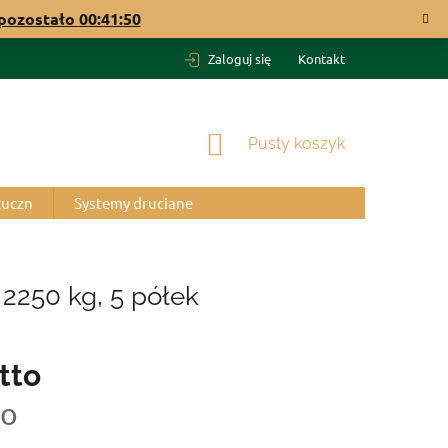
pozostało
00:41:50
Zaloguj się
Kontakt
KOSZYK
Pusty koszyk
tuczn
Systemy druciane
2250 kg, 5 półek
tto
to