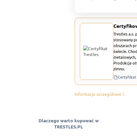
Certyfiko
Trestles a.s.
stosowany pr
obszarach pr
świecie. Chod
metalowych, 
Produkcja ot
zimno.
Certyfikat
Informacje szczegółowe
Dlaczego warto kupować w
TRESTLES.PL