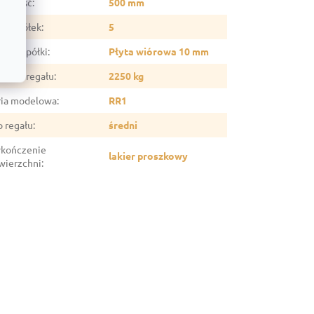
ębokość
:
500 mm
czba półek
:
5
eriał półki
:
Płyta wiórowa 10 mm
śność regału
:
2250 kg
ria modelowa
:
RR1
p regału
:
średni
kończenie
lakier proszkowy
wierzchni
: