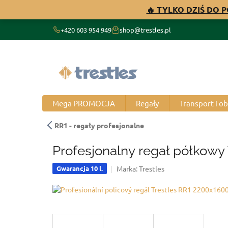
Przejść
🔥 TYLKO DZIŚ DO 
do
treści
+420 603 954 949
shop@trestles.pl
Mega PROMOCJA
Regały
Transport i o
RR1 - regały profesjonalne
Profesjonalny regał półkowy
Marka:
Trestles
Gwarancja 10 l.