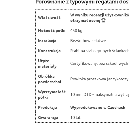
Porównanie z typowymi regałami dos
W wyniku recenzji użytkownik
Właściwość
otrzymał ocenę 🏆
Nośność półki
450 kg
Instalacja
Bezśrubowe - łatwe
Konstrukcja
Stabilna stal o grubych ściankac
Użyte
Certyfikowany, bez szkodliwych 
materiały
Obróbka
Powłoka proszkowa (antykorozy
powierzchni
Wytrzymałość
10 mm DTD - maksymalna wytrz
półki
Produkcja
Wyprodukowano w Czechach
Gwarancja
10 lat