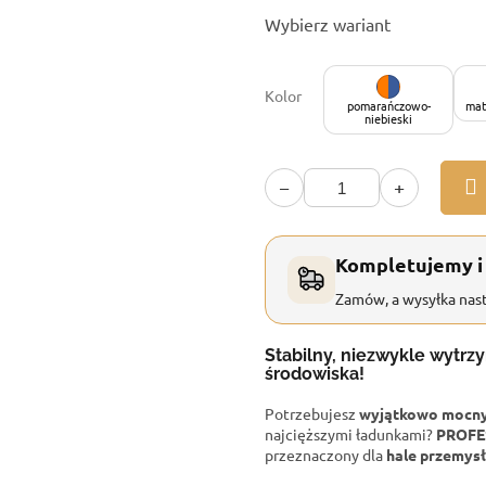
Cena
Wybierz wariant
jednostkowa:
Kolor
pomarańczowo-
mat
niebieski
−
+
Kompletujemy i
Zamów, a wysyłka nast
Stabilny, niezwykle wytrz
środowiska!
Potrzebujesz
wyjątkowo mocny 
najcięższymi ładunkami?
PROFE
przeznaczony dla
hale przemysł