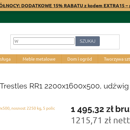
PÓŁNOCY: DODATKOWE 15% RABATU z kodem EXTRA15 – 
SZUKAJ
bsługa
Meble metalowe
Dom i ogród
Tworzywa sz
 Trestles RR1 2200x1600x500, udźwig 
1 495,32 zł
bru
1215,71 zł net