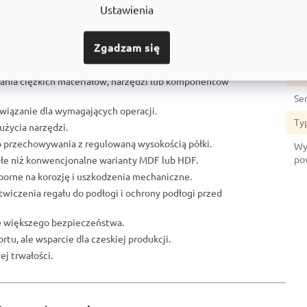
Gł
Ustawienia
Li
Zgadzam się
Mat
u:
No
ania ciężkich materiałów, narzędzi lub komponentów
Se
ozwiązanie dla wymagających operacji.
Ty
użycia narzędzi.
o przechowywania z regulowaną wysokością półki.
Wy
po
ałe niż konwencjonalne warianty MDF lub HDF.
porne na korozję i uszkodzenia mechaniczne.
otwiczenia regału do podłogi i ochrony podłogi przed
ze większego bezpieczeństwa.
rtu, ale wsparcie dla czeskiej produkcji.
j trwałości.