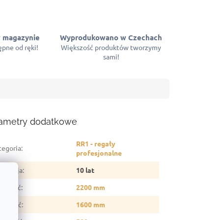
 magazynie
Wyprodukowano w Czechach
pne od ręki!
Większość produktów tworzymy
sami!
ametry dodatkowe
RR1 - regały
tegoria
:
profesjonalne
arancja
:
10 lat
sokość
:
2200 mm
erokość
:
1600 mm