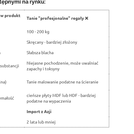
tępnymi na rynku:
ów produkt
Tanie "profesjonalne" regały ❌
100 - 200 kg
Skręcany - bardziej złożony
h
Słabsza blacha
Niejasne pochodzenie, może uwalniać
substancji
zapachy i toksyny
jna)
Tanie malowanie podatne na ścieranie
cieńsze płyty MDF lub HDF - bardziej
ymałość
podatne na wypaczenia
Import z Azji
2 lata lub mniej