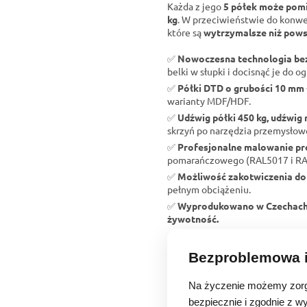
Każda z jego
5 półek może pomi
kg
. W przeciwieństwie do konw
które są
wytrzymalsze niż pows
✅
Nowoczesna technologia b
belki w słupki i docisnąć je do og
✅
Półki DTD o grubości 10 mm
warianty MDF/HDF.
✅
Udźwig półki 450 kg, udźwig 
skrzyń po narzędzia przemysłow
✅
Profesjonalne malowanie p
pomarańczowego (RAL5017 i RAL2
✅
Możliwość zakotwiczenia do
pełnym obciążeniu.
✅
Wyprodukowano w Czechac
żywotność.
Bezproblemowa i
Na życzenie możemy zorg
bezpiecznie i zgodnie z w