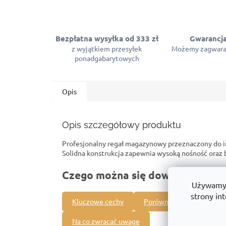
Bezpłatna wysyłka od 333 zł
Gwarancja
z wyjątkiem przesyłek
Możemy zagwara
ponadgabarytowych
Opis
Opis szczegółowy produktu
Profesjonalny regał magazynowy przeznaczony do 
Solidna konstrukcja zapewnia wysoką nośność ora
Czego można się dowiedzieć o t
Używamy p
strony int
Kluczowe cechy
Porównanie z innymi pro
Na co zwracać uwagę