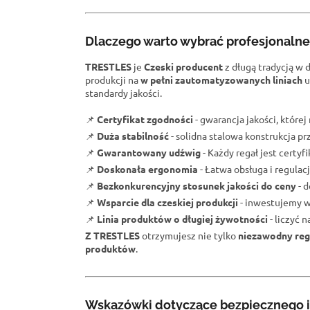
Dlaczego warto wybrać profesjonaln
TRESTLES
je
Czeski producent
z długą tradycją w 
produkcji na
w pełni zautomatyzowanych liniach
u
standardy jakości.
📌
Certyfikat zgodności
- gwarancja jakości, które
📌
Duża stabilność
- solidna stalowa konstrukcja 
📌
Gwarantowany udźwig
- Każdy regał jest certy
📌
Doskonała ergonomia
- Łatwa obsługa i regulacj
📌
Bezkonkurencyjny stosunek jakości do ceny
- d
📌
Wsparcie dla czeskiej produkcji
- inwestujemy w
📌
Linia produktów o długiej żywotności
- liczyć 
Z TRESTLES
otrzymujesz nie tylko
niezawodny reg
produktów
.
Wskazówki dotyczące bezpiecznego i