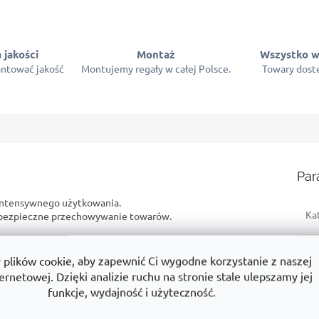
 jakości
Montaż
Wszystko w
ntować jakość
Montujemy regały w całej Polsce.
Towary dostę
Par
intensywnego użytkowania.
Ka
z bezpieczne przechowywanie towarów.
ym produkcie? Na przykład:
Gw
lików cookie, aby zapewnić Ci wygodne korzystanie z naszej
Wy
ernetowej. Dzięki analizie ruchu na stronie stale ulepszamy jej
duktami
Dlaczego jest to dobry wybór
funkcje, wydajność i użyteczność.
Sz