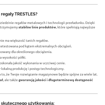
e regały TRESTLES?
dziedzinie regałów metalowych i technologii przeładunku. Dzięki
trzymujemy
stabilne linie produktów
, które spełniają najwyższe
j nie ma większość tanich regałów.
przetestowana pod kątem ekstremalnych obciążeń.
fikowany dla określonego obciążenia.
a wysokości półki.
oskonała jakość wykonania w uczciwej cenie.
 lokalną produkcję i postęp technologiczny.
na to, że Twoje rozwiązanie magazynowe będzie spójne za wiele lat.
ał
, ale także
gwarancję jakości i długoterminową dostępność
 skutecznego użytkowania: