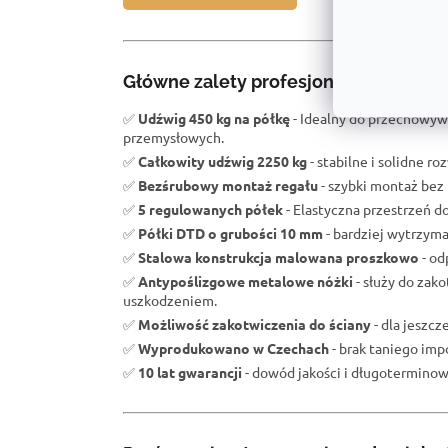
Główne zalety profesjonalnego regał
✅
Udźwig 450 kg na półkę
- Idealny do przechowyw
przemysłowych.
✅
Całkowity udźwig 2250 kg
- stabilne i solidne r
✅
Bezśrubowy montaż regału
- szybki montaż bez 
✅
5 regulowanych półek
- Elastyczna przestrzeń d
✅
Półki DTD o grubości 10 mm
- bardziej wytrzym
✅
Stalowa konstrukcja malowana proszkowo
- od
✅
Antypoślizgowe metalowe nóżki
- służy do zak
uszkodzeniem.
✅
Możliwość zakotwiczenia do ściany
- dla jeszc
✅
Wyprodukowano w Czechach
- brak taniego impo
✅
10 lat gwarancji
- dowód jakości i długoterminowe