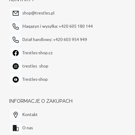
k
a
shop@trestles.pl
Magazyn i wysyłka: +420 605 180 144
Dział handlowy: +420 603 954 949
Trestles-shop.cz
trestles_shop
Trestles-shop
INFORMACJE O ZAKUPACH
Kontakt
O nas