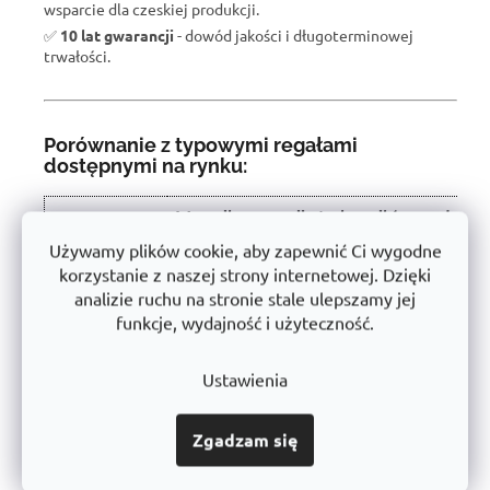
wsparcie dla czeskiej produkcji.
✅
10 lat gwarancji
- dowód jakości i długoterminowej
trwałości.
Porównanie z typowymi regałami
dostępnymi na rynku:
W wyniku recenzji użytkowników produkt
Właściwość
otrzymał ocenę 🏆
Używamy plików cookie, aby zapewnić Ci wygodne
korzystanie z naszej strony internetowej. Dzięki
Nośność półki
450 kg
analizie ruchu na stronie stale ulepszamy jej
Instalacja
Bezśrubowe - łatwe
funkcje, wydajność i użyteczność.
Konstrukcja
Stabilna stal o grubych ściankach
Ustawienia
Użyte
Certyfikowany, bez szkodliwych substancji
materiały
➡️
Zgadzam się
Obróbka
Powłoka proszkowa (antykorozyjna)
powierzchni