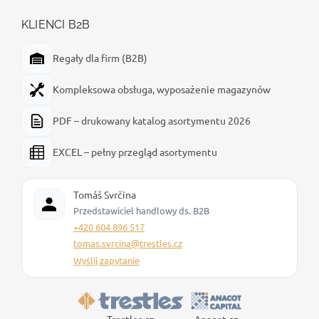
KLIENCI B2B
Regały dla firm (B2B)
Kompleksowa obsługa, wyposażenie magazynów
PDF – drukowany katalog asortymentu 2026
EXCEL – pełny przegląd asortymentu
Tomáš Svrčina
Przedstawiciel handlowy ds. B2B
+420 604 896 517
tomas.svrcina@trestles.cz
Wyślij zapytanie
Trestles.cz
Anacot.cz