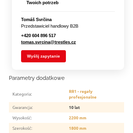
Twoich potrzeb
Tomáš Svrčina
Przedstawiciel handlowy B2B
+420 604 896 517
tomas.svrcina@trestles.cz
Wyślij zapytanie
Parametry dodatkowe
RR1 - regały
Kategoria
:
profesjonalne
Gwarancja
:
10 lat
Wysokość
:
2200 mm
Szerokość
:
1800 mm