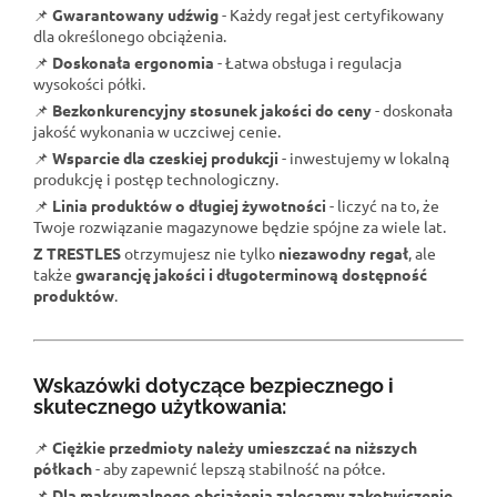
📌
Gwarantowany udźwig
- Każdy regał jest certyfikowany
dla określonego obciążenia.
📌
Doskonała ergonomia
- Łatwa obsługa i regulacja
wysokości półki.
📌
Bezkonkurencyjny stosunek jakości do ceny
- doskonała
jakość wykonania w uczciwej cenie.
📌
Wsparcie dla czeskiej produkcji
- inwestujemy w lokalną
produkcję i postęp technologiczny.
📌
Linia produktów o długiej żywotności
- liczyć na to, że
Twoje rozwiązanie magazynowe będzie spójne za wiele lat.
Z TRESTLES
otrzymujesz nie tylko
niezawodny regał
, ale
także
gwarancję jakości i długoterminową dostępność
produktów
.
Wskazówki dotyczące bezpiecznego i
skutecznego użytkowania:
📌
Ciężkie przedmioty należy umieszczać na niższych
półkach
- aby zapewnić lepszą stabilność na półce.
📌
Dla maksymalnego obciążenia zalecamy zakotwiczenie