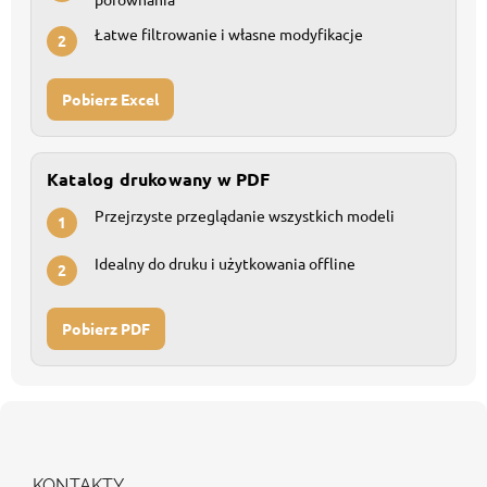
Łatwe filtrowanie i własne modyfikacje
2
Pobierz Excel
Katalog drukowany w PDF
Przejrzyste przeglądanie wszystkich modeli
1
Idealny do druku i użytkowania offline
2
Pobierz PDF
S
t
o
p
KONTAKTY