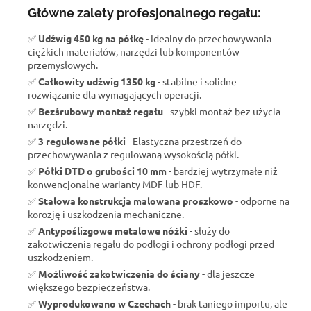
Główne zalety profesjonalnego regału:
✅
Udźwig 450 kg na półkę
- Idealny do przechowywania
ciężkich materiałów, narzędzi lub komponentów
przemysłowych.
✅
Całkowity udźwig 1350 kg
- stabilne i solidne
rozwiązanie dla wymagających operacji.
✅
Bezśrubowy montaż regału
- szybki montaż bez użycia
narzędzi.
✅
3 regulowane półki
- Elastyczna przestrzeń do
przechowywania z regulowaną wysokością półki.
✅
Półki DTD o grubości 10 mm
- bardziej wytrzymałe niż
konwencjonalne warianty MDF lub HDF.
✅
Stalowa konstrukcja malowana proszkowo
- odporne na
korozję i uszkodzenia mechaniczne.
✅
Antypoślizgowe metalowe nóżki
- służy do
zakotwiczenia regału do podłogi i ochrony podłogi przed
uszkodzeniem.
✅
Możliwość zakotwiczenia do ściany
- dla jeszcze
większego bezpieczeństwa.
✅
Wyprodukowano w Czechach
- brak taniego importu, ale