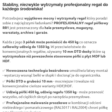
Stabilny, niezwykle wytrzymały profesjonalny regał do
każdego środowiska!
Potrzebujesz
wyjątkowo mocny i wytrzymały regał
który poradzi
sobie z najcięższymi ładunkami?
PROFESJONALNY regał półkowy
RR1
jest przeznaczony dla
hale przemysłowe, magazyny,
warsztaty, archiwa i garaże
.
Każda z jego
3 półek może pomieścić do 450 kg
co oznacza
całkowity udźwig do 1350 kg
. W przeciwieństwie do
konwencjonalnych regałów, używamy
10 mm DTD desky
które są
wytrzymalsze niż powszechnie stosowane półki z płyt MDF lub
HDF
.
✅
Nowoczesna technologia bezśrubowa
umożliwia łatwy montaż
- wystarczy wsunąć belki w słupki i docisnąć je do ogranicznika.
✅
Półki DTD o grubości 10 mm
- mocniejsze i trwalsze niż
konwencjonalne cieńsze warianty MDF/HDF.
✅
Udźwig półki 450 kg, udźwig regału 1350 kg
- może przenosić
wszystko, od ciężkich skrzyń po narzędzia przemysłowe.
✅
Profesjonalne malowanie proszkowe
w kombinacji odcieni
niebieskiego i pomarańczowego (RAL5017 i RAL2004) chroni półkę
przed korozją i zużyciem.