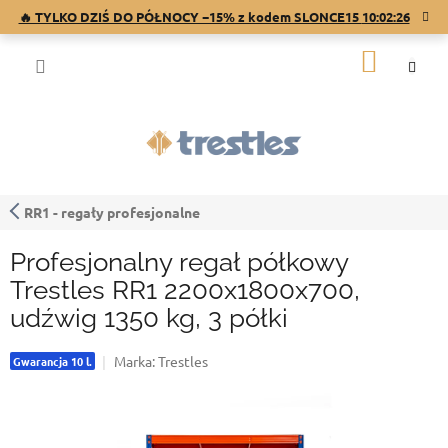
Przejść
🔥 TYLKO DZIŚ DO PÓŁNOCY −15% z kodem SLONCE15
10:02:26
do
treści
KOSZY
RR1 - regały profesjonalne
Profesjonalny regał półkowy
Trestles RR1 2200x1800x700,
udźwig 1350 kg, 3 półki
Marka:
Trestles
Gwarancja 10 l.