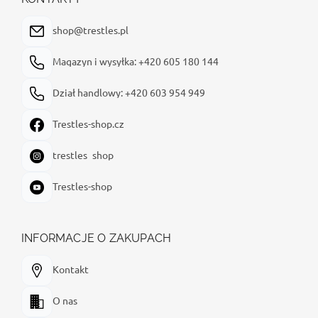
k
a
shop@trestles.pl
Magazyn i wysyłka: +420 605 180 144
Dział handlowy: +420 603 954 949
Trestles-shop.cz
trestles_shop
Trestles-shop
INFORMACJE O ZAKUPACH
Kontakt
O nas