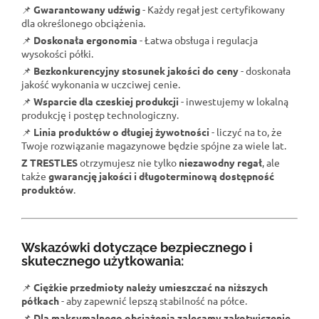
📌
Gwarantowany udźwig
- Każdy regał jest certyfikowany
dla określonego obciążenia.
📌
Doskonała ergonomia
- Łatwa obsługa i regulacja
wysokości półki.
📌
Bezkonkurencyjny stosunek jakości do ceny
- doskonała
jakość wykonania w uczciwej cenie.
📌
Wsparcie dla czeskiej produkcji
- inwestujemy w lokalną
produkcję i postęp technologiczny.
📌
Linia produktów o długiej żywotności
- liczyć na to, że
Twoje rozwiązanie magazynowe będzie spójne za wiele lat.
Z TRESTLES
otrzymujesz nie tylko
niezawodny regał
, ale
także
gwarancję jakości i długoterminową dostępność
produktów
.
Wskazówki dotyczące bezpiecznego i
skutecznego użytkowania:
📌
Ciężkie przedmioty należy umieszczać na niższych
półkach
- aby zapewnić lepszą stabilność na półce.
📌
Dla maksymalnego obciążenia zalecamy zakotwiczenie