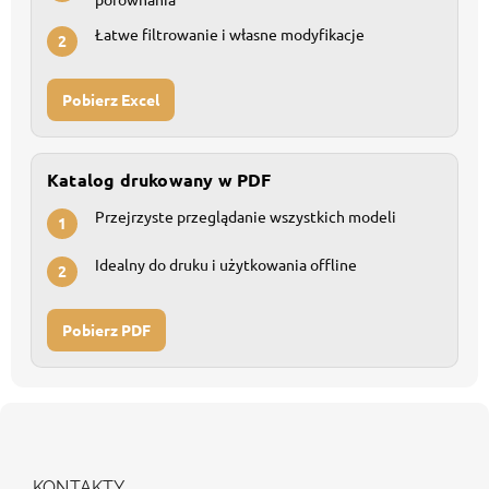
Łatwe filtrowanie i własne modyfikacje
2
Pobierz Excel
Katalog drukowany w PDF
Przejrzyste przeglądanie wszystkich modeli
1
Idealny do druku i użytkowania offline
2
Pobierz PDF
S
t
o
p
KONTAKTY