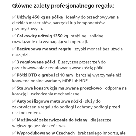
Główne zalety profesjonalnego regału:
✅
Udźwig 450 kg na półkę
- Idealny do przechowywania
ciężkich materiałów, narzędzi lub komponentów
przemysłowych.
✅
Całkowity udźwig 1350 kg
- stabilne i solidne
rozwiązanie dla wymagających operacji.
✅
Bezśrubowy montaż regału
- szybki montaż bez użycia
narzędzi.
✅
3 regulowane półki
- Elastyczna przestrzeń do
przechowywania z regulowaną wysokością półki.
✅
Półki DTD o grubości 10 mm
- bardziej wytrzymałe niż
konwencjonalne warianty MDF lub HDF.
✅
Stalowa konstrukcja malowana proszkowo
- odporne na
korozję i uszkodzenia mechaniczne.
✅
Antypoślizgowe metalowe nóżki
- służy do
zakotwiczenia regału do podłogi i ochrony podłogi przed
uszkodzeniem.
✅
Możliwość zakotwiczenia do ściany
- dla jeszcze
większego bezpieczeństwa.
✅
Wyprodukowano w Czechach
- brak taniego importu, ale