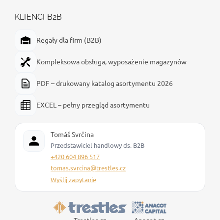
KLIENCI B2B
Regały dla firm (B2B)
Kompleksowa obsługa, wyposażenie magazynów
PDF – drukowany katalog asortymentu 2026
EXCEL – pełny przegląd asortymentu
Tomáš Svrčina
Przedstawiciel handlowy ds. B2B
+420 604 896 517
tomas.svrcina@trestles.cz
Wyślij zapytanie
Trestles.cz
Anacot.cz