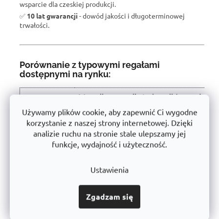
wsparcie dla czeskiej produkcji.
✅
10 lat gwarancji
- dowód jakości i długoterminowej
trwałości.
Porównanie z typowymi regałami
dostępnymi na rynku:
W wyniku recenzji użytkowników produkt
Właściwość
otrzymał ocenę 🏆
Używamy plików cookie, aby zapewnić Ci wygodne
korzystanie z naszej strony internetowej. Dzięki
Nośność półki
450 kg
analizie ruchu na stronie stale ulepszamy jej
Instalacja
Bezśrubowe - łatwe
funkcje, wydajność i użyteczność.
Konstrukcja
Stabilna stal o grubych ściankach
Ustawienia
Użyte
Certyfikowany, bez szkodliwych substancji
materiały
➡️
Zgadzam się
Obróbka
Powłoka proszkowa (antykorozyjna)
powierzchni