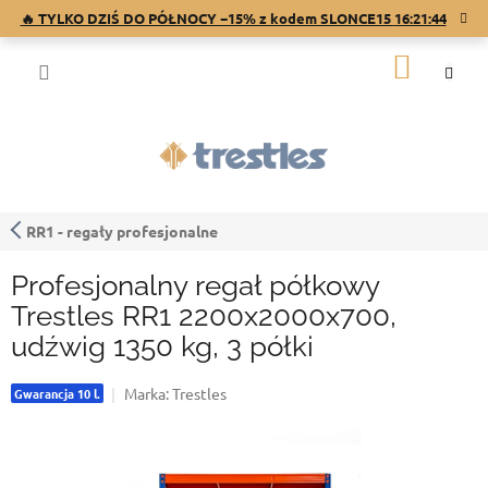
Przejść
🔥 TYLKO DZIŚ DO PÓŁNOCY −15% z kodem SLONCE15
16:21:43
do
treści
KOSZY
RR1 - regały profesjonalne
Profesjonalny regał półkowy
Trestles RR1 2200x2000x700,
udźwig 1350 kg, 3 półki
Marka:
Trestles
Gwarancja 10 l.