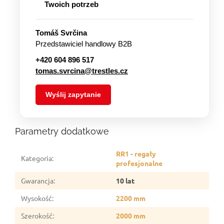
Twoich potrzeb
Tomáš Svrčina
Przedstawiciel handlowy B2B
+420 604 896 517
tomas.svrcina@trestles.cz
Wyślij zapytanie
Parametry dodatkowe
RR1 - regały
Kategoria
:
profesjonalne
Gwarancja
:
10 lat
Wysokość
:
2200 mm
Szerokość
:
2000 mm