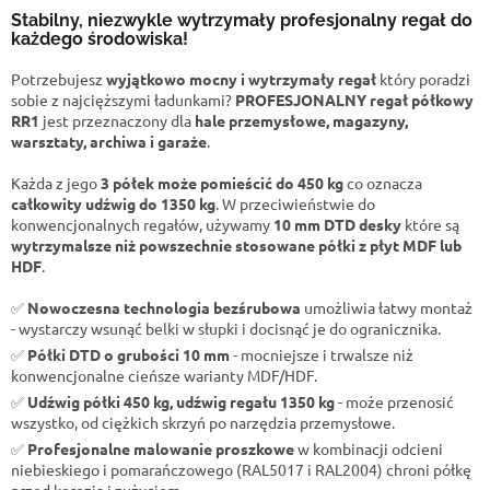
Stabilny, niezwykle wytrzymały profesjonalny regał do
każdego środowiska!
Potrzebujesz
wyjątkowo mocny i wytrzymały regał
który poradzi
sobie z najcięższymi ładunkami?
PROFESJONALNY regał półkowy
RR1
jest przeznaczony dla
hale przemysłowe, magazyny,
warsztaty, archiwa i garaże
.
Każda z jego
3 półek może pomieścić do 450 kg
co oznacza
całkowity udźwig do 1350 kg
. W przeciwieństwie do
konwencjonalnych regałów, używamy
10 mm DTD desky
które są
wytrzymalsze niż powszechnie stosowane półki z płyt MDF lub
HDF
.
✅
Nowoczesna technologia bezśrubowa
umożliwia łatwy montaż
- wystarczy wsunąć belki w słupki i docisnąć je do ogranicznika.
✅
Półki DTD o grubości 10 mm
- mocniejsze i trwalsze niż
konwencjonalne cieńsze warianty MDF/HDF.
✅
Udźwig półki 450 kg, udźwig regału 1350 kg
- może przenosić
wszystko, od ciężkich skrzyń po narzędzia przemysłowe.
✅
Profesjonalne malowanie proszkowe
w kombinacji odcieni
niebieskiego i pomarańczowego (RAL5017 i RAL2004) chroni półkę
przed korozją i zużyciem.