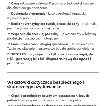
📌
Gwarantowany udźwig
- Każdy regał jest certyfikowany
dla określonego obciążenia.
📌
Doskonała ergonomia
- Łatwa obsługa i regulacja
wysokości półki.
📌
Bezkonkurencyjny stosunek jakości do ceny
- doskonała
jakość wykonania w uczciwej cenie.
📌
Wsparcie dla czeskiej produkcji
- inwestujemy w lokalną
produkcję i postęp technologiczny.
📌
Linia produktów o długiej żywotności
- liczyć na to, że
Twoje rozwiązanie magazynowe będzie spójne za wiele lat.
Z TRESTLES
otrzymujesz nie tylko
niezawodny regał
, ale
także
gwarancję jakości i długoterminową dostępność
produktów
.
Wskazówki dotyczące bezpiecznego i
skutecznego użytkowania:
📌
Ciężkie przedmioty należy umieszczać na niższych
półkach
- aby zapewnić lepszą stabilność na półce.
📌
Dla maksymalnego obciążenia zalecamy zakotwiczenie