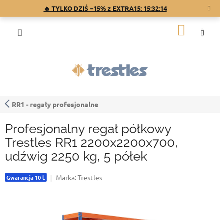
Przejść
🔥 TYLKO DZIŚ −15% z EXTRA15:
15:32:13
do
treści
KOSZY
RR1 - regały profesjonalne
Profesjonalny regał półkowy
Trestles RR1 2200x2200x700,
udźwig 2250 kg, 5 półek
Marka:
Trestles
Gwarancja 10 l.