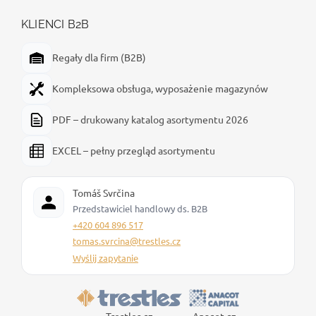
KLIENCI B2B
Regały dla firm (B2B)
Kompleksowa obsługa, wyposażenie magazynów
PDF – drukowany katalog asortymentu 2026
EXCEL – pełny przegląd asortymentu
Tomáš Svrčina
Przedstawiciel handlowy ds. B2B
+420 604 896 517
tomas.svrcina@trestles.cz
Wyślij zapytanie
Trestles.cz
Anacot.cz