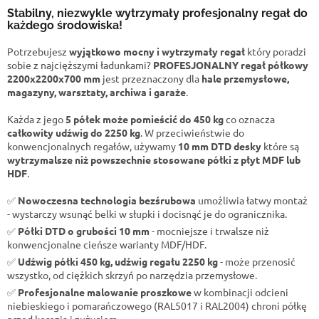
Stabilny, niezwykle wytrzymały profesjonalny regał do
każdego środowiska!
Potrzebujesz
wyjątkowo mocny i wytrzymały regał
który poradzi
sobie z najcięższymi ładunkami?
PROFESJONALNY regał półkowy
2200x2200x700 mm
jest przeznaczony dla
hale przemysłowe,
magazyny, warsztaty, archiwa i garaże
.
Każda z jego
5 półek może pomieścić do 450 kg
co oznacza
całkowity udźwig do 2250 kg
. W przeciwieństwie do
konwencjonalnych regałów, używamy
10 mm DTD desky
które są
wytrzymalsze niż powszechnie stosowane półki z płyt MDF lub
HDF
.
✅
Nowoczesna technologia bezśrubowa
umożliwia łatwy montaż
- wystarczy wsunąć belki w słupki i docisnąć je do ogranicznika.
✅
Półki DTD o grubości 10 mm
- mocniejsze i trwalsze niż
konwencjonalne cieńsze warianty MDF/HDF.
✅
Udźwig półki 450 kg, udźwig regału 2250 kg
- może przenosić
wszystko, od ciężkich skrzyń po narzędzia przemysłowe.
✅
Profesjonalne malowanie proszkowe
w kombinacji odcieni
niebieskiego i pomarańczowego (RAL5017 i RAL2004) chroni półkę
przed korozją i zużyciem.