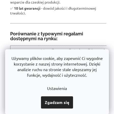
wsparcie dla czeskiej produkcji.
✅
10 lat gwarancji
- dowód jakości i długoterminowej
trwałości.
Porównanie z typowymi regałami
dostępnymi na rynku:
W wyniku recenzji użytkowników produkt
Właściwość
otrzymał ocenę 🏆
Używamy plików cookie, aby zapewnić Ci wygodne
korzystanie z naszej strony internetowej. Dzięki
Nośność półki
450 kg
analizie ruchu na stronie stale ulepszamy jej
Instalacja
Bezśrubowe - łatwe
funkcje, wydajność i użyteczność.
Konstrukcja
Stabilna stal o grubych ściankach
Ustawienia
Użyte
Certyfikowany, bez szkodliwych substancji
materiały
➡️
Zgadzam się
Obróbka
Powłoka proszkowa (antykorozyjna)
powierzchni