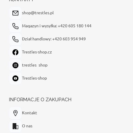
k
a
shop@trestles.pl
Magazyn i wysyłka: +420 605 180 144
Dział handlowy: +420 603 954 949
Trestles-shop.cz
trestles_shop
Trestles-shop
INFORMACJE O ZAKUPACH
Kontakt
O nas