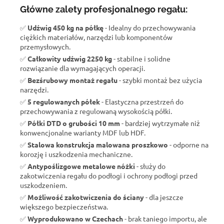
Główne zalety profesjonalnego regału:
✅
Udźwig 450 kg na półkę
- Idealny do przechowywania
ciężkich materiałów, narzędzi lub komponentów
przemysłowych.
✅
Całkowity udźwig 2250 kg
- stabilne i solidne
rozwiązanie dla wymagających operacji.
✅
Bezśrubowy montaż regału
- szybki montaż bez użycia
narzędzi.
✅
5 regulowanych półek
- Elastyczna przestrzeń do
przechowywania z regulowaną wysokością półki.
✅
Półki DTD o grubości 10 mm
- bardziej wytrzymałe niż
konwencjonalne warianty MDF lub HDF.
✅
Stalowa konstrukcja malowana proszkowo
- odporne na
korozję i uszkodzenia mechaniczne.
✅
Antypoślizgowe metalowe nóżki
- służy do
zakotwiczenia regału do podłogi i ochrony podłogi przed
uszkodzeniem.
✅
Możliwość zakotwiczenia do ściany
- dla jeszcze
większego bezpieczeństwa.
✅
Wyprodukowano w Czechach
- brak taniego importu, ale