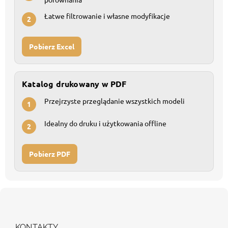
Łatwe filtrowanie i własne modyfikacje
2
Pobierz Excel
Katalog drukowany w PDF
Przejrzyste przeglądanie wszystkich modeli
1
Idealny do druku i użytkowania offline
2
Pobierz PDF
S
t
o
p
KONTAKTY