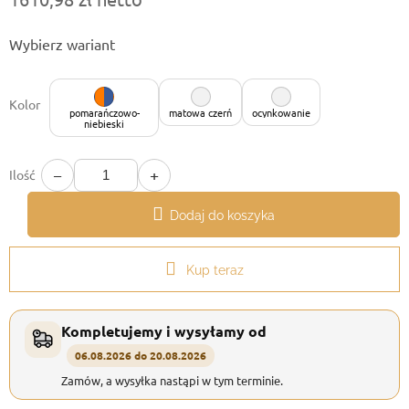
Cena
Wybierz wariant
jednostkowa:
Kolor
pomarańczowo-
matowa czerń
ocynkowanie
niebieski
−
+
Ilość
Dodaj do koszyka
Kup teraz
Kompletujemy i wysyłamy od
06.08.2026 do 20.08.2026
Zamów, a wysyłka nastąpi w tym terminie.