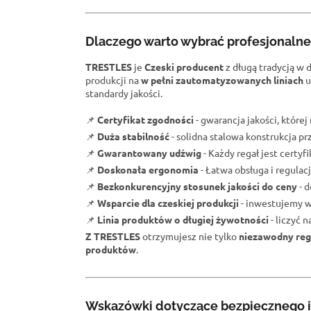
Dlaczego warto wybrać profesjonaln
TRESTLES
je
Czeski producent
z długą tradycją w 
produkcji na
w pełni zautomatyzowanych liniach
u
standardy jakości.
📌
Certyfikat zgodności
- gwarancja jakości, które
📌
Duża stabilność
- solidna stalowa konstrukcja 
📌
Gwarantowany udźwig
- Każdy regał jest certy
📌
Doskonała ergonomia
- Łatwa obsługa i regulacj
📌
Bezkonkurencyjny stosunek jakości do ceny
- d
📌
Wsparcie dla czeskiej produkcji
- inwestujemy w
📌
Linia produktów o długiej żywotności
- liczyć 
Z TRESTLES
otrzymujesz nie tylko
niezawodny reg
produktów
.
Wskazówki dotyczące bezpiecznego i