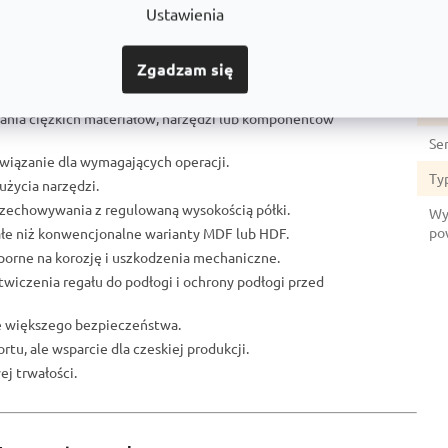
Gł
Ustawienia
Li
Zgadzam się
Mat
u:
No
ania ciężkich materiałów, narzędzi lub komponentów
Se
ozwiązanie dla wymagających operacji.
Ty
użycia narzędzi.
przechowywania z regulowaną wysokością półki.
Wy
po
ałe niż konwencjonalne warianty MDF lub HDF.
porne na korozję i uszkodzenia mechaniczne.
otwiczenia regału do podłogi i ochrony podłogi przed
ze większego bezpieczeństwa.
rtu, ale wsparcie dla czeskiej produkcji.
j trwałości.