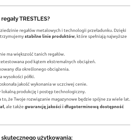
e regały TRESTLES?
dziedzinie regałów metalowych i technologii przeładunku. Dzięki
trzymujemy
stabilne linie produktów
, które spełniają najwyższe
j nie ma większość tanich regałów.
przetestowana pod kątem ekstremalnych obciążeń.
fikowany dla określonego obciążenia.
a wysokości półki.
oskonała jakość wykonania w uczciwej cenie.
 lokalną produkcję i postęp technologiczny.
na to, że Twoje rozwiązanie magazynowe będzie spójne za wiele lat.
ał
, ale także
gwarancję jakości i długoterminową dostępność
 skutecznego użytkowania: