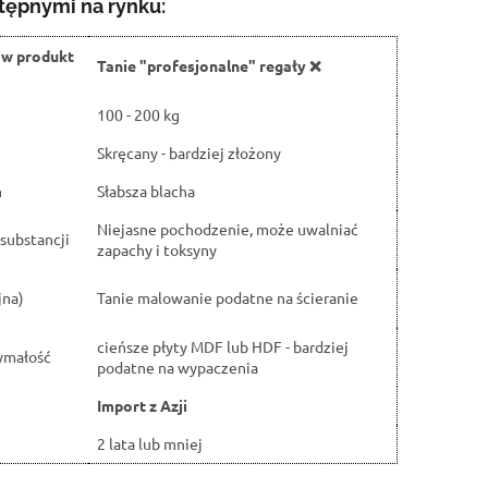
tępnymi na rynku:
ów produkt
Tanie "profesjonalne" regały ❌
100 - 200 kg
Skręcany - bardziej złożony
h
Słabsza blacha
Niejasne pochodzenie, może uwalniać
substancji
zapachy i toksyny
jna)
Tanie malowanie podatne na ścieranie
cieńsze płyty MDF lub HDF - bardziej
ymałość
podatne na wypaczenia
Import z Azji
2 lata lub mniej