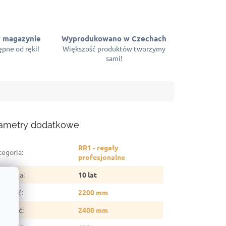
 magazynie
Wyprodukowano w Czechach
pne od ręki!
Większość produktów tworzymy
sami!
ametry dodatkowe
RR1 - regały
tegoria
:
profesjonalne
arancja
:
10 lat
sokość
:
2200 mm
erokość
:
2400 mm