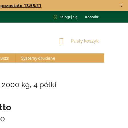
pozostało
13:55:20
Zaloguj się
Kontakt
KOSZYK
Pusty koszyk
tuczn
Systemy druciane
2000 kg, 4 półki
tto
to