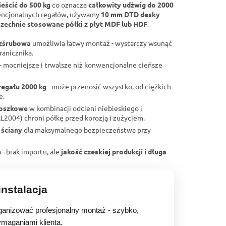
eścić do 500 kg
co oznacza
całkowity udźwig do 2000
encjonalnych regałów, używamy
10 mm DTD desky
zechnie stosowane półki z płyt MDF lub HDF
.
ezśrubowa
umożliwia łatwy montaż - wystarczy wsunąć
ranicznika.
- mocniejsze i trwalsze niż konwencjonalne cieńsze
regału 2000 kg
- może przenosić wszystko, od ciężkich
e.
roszkowe
w kombinacji odcieni niebieskiego i
004) chroni półkę przed korozją i zużyciem.
 ściany
dla maksymalnego bezpieczeństwa przy
h
- brak importu, ale
jakość czeskiej produkcji i długa
nstalacja
anizować profesjonalny montaż - szybko,
ymaganiami klienta.