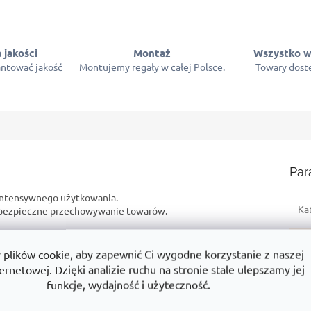
 jakości
Montaż
Wszystko w
ntować jakość
Montujemy regały w całej Polsce.
Towary dostę
Par
intensywnego użytkowania.
Ka
z bezpieczne przechowywanie towarów.
ym produkcie? Na przykład:
Gw
lików cookie, aby zapewnić Ci wygodne korzystanie z naszej
Wy
ernetowej. Dzięki analizie ruchu na stronie stale ulepszamy jej
duktami
Dlaczego jest to dobry wybór
funkcje, wydajność i użyteczność.
Sz