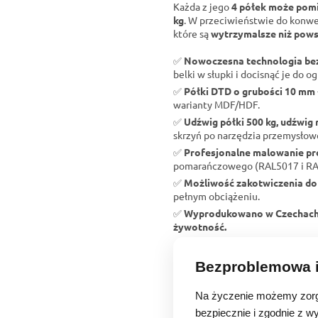
Każda z jego
4 półek może pomi
kg
. W przeciwieństwie do konw
które są
wytrzymalsze niż pows
✅
Nowoczesna technologia b
belki w słupki i docisnąć je do og
✅
Półki DTD o grubości 10 mm
warianty MDF/HDF.
✅
Udźwig półki 500 kg, udźwig 
skrzyń po narzędzia przemysłow
✅
Profesjonalne malowanie p
pomarańczowego (RAL5017 i RAL2
✅
Możliwość zakotwiczenia do
pełnym obciążeniu.
✅
Wyprodukowano w Czechac
żywotność.
Bezproblemowa i
Na życzenie możemy zorg
bezpiecznie i zgodnie z w