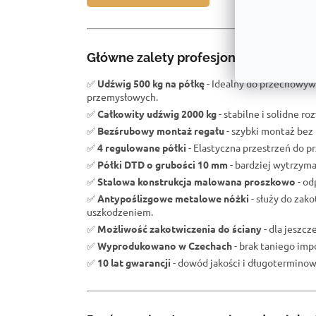
Główne zalety profesjonalnego regał
✅
Udźwig 500 kg na półkę
- Idealny do przechowyw
przemysłowych.
✅
Całkowity udźwig 2000 kg
- stabilne i solidne r
✅
Bezśrubowy montaż regału
- szybki montaż bez 
✅
4 regulowane półki
- Elastyczna przestrzeń do 
✅
Półki DTD o grubości 10 mm
- bardziej wytrzym
✅
Stalowa konstrukcja malowana proszkowo
- od
✅
Antypoślizgowe metalowe nóżki
- służy do zak
uszkodzeniem.
✅
Możliwość zakotwiczenia do ściany
- dla jeszc
✅
Wyprodukowano w Czechach
- brak taniego impo
✅
10 lat gwarancji
- dowód jakości i długoterminowe