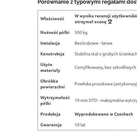
Porównanie z typowymi regałami dos
W wyniku recenzji użytkownik
Właściwość
otrzymał ocenę 🏆
Nośność półki
500 kg
Instalacja
Bezśrubowe - łatwe
Konstrukcja
Stabilna stal o grubych ściankac
Użyte
Certyfikowany, bez szkodliwych 
materiały
Obróbka
Powłoka proszkowa (antykorozy
powierzchni
Wytrzymałość
10 mm DTD - maksymalna wytrz
półki
Produkcja
Wyprodukowano w Czechach
Gwarancja
10 lat