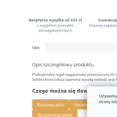
Bezpłatna wysyłka od 333 zł
Gwarancja
z wyjątkiem przesyłek
Możemy zagwara
ponadgabarytowych
Opis
Opis szczegółowy produktu
Profesjonalny regał magazynowy przeznaczony do 
Solidna konstrukcja zapewnia wysoką nośność ora
Czego można się dowiedzieć o t
Używamy p
strony int
Kluczowe cechy
Porównanie z innymi pro
Na co zwracać uwagę