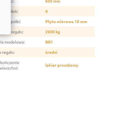
ębokość
:
600 mm
czba półek
:
4
eriał półki
:
Płyta wiórowa 10 mm
śność regału
:
2000 kg
ria modelowa
:
RR1
p regału
:
średni
kończenie
lakier proszkowy
wierzchni
: