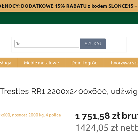
PÓŁNOCY: DODATKOWE 15% RABATU z kodem SLONCE15 – 
SZUKAJ
bsługa
Meble metalowe
Dom i ogród
Tworzywa sz
 Trestles RR1 2200x2400x600, udźwig 
1 751,58 zł
bru
1424,05 zł net