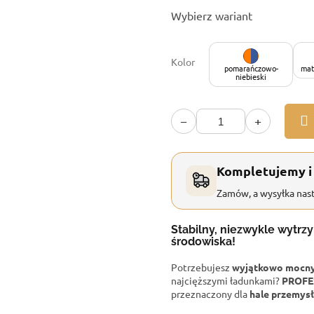
Cena
Wybierz wariant
jednostkowa:
Kolor
pomarańczowo-
mat
niebieski
−
+
Kompletujemy i
Zamów, a wysyłka nast
Stabilny, niezwykle wytrz
środowiska!
Potrzebujesz
wyjątkowo mocny 
najcięższymi ładunkami?
PROFE
przeznaczony dla
hale przemysł