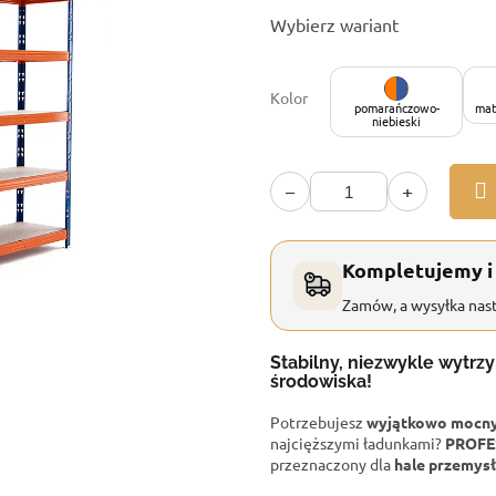
Cena
Wybierz wariant
jednostkowa:
Kolor
pomarańczowo-
mat
niebieski
−
+
Kompletujemy i
Zamów, a wysyłka nast
Stabilny, niezwykle wytrz
środowiska!
Potrzebujesz
wyjątkowo mocny 
najcięższymi ładunkami?
PROFE
przeznaczony dla
hale przemysł