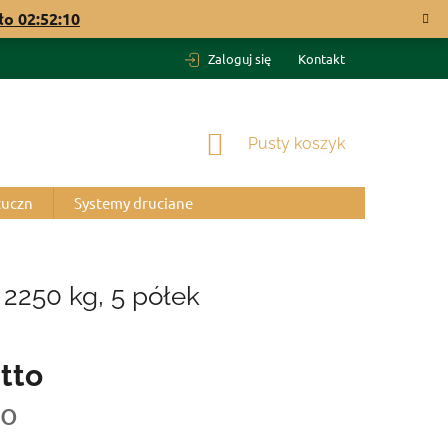
ało
02:52:09
Zaloguj się
Kontakt
KOSZYK
Pusty koszyk
tuczn
Systemy druciane
2250 kg, 5 półek
tto
to