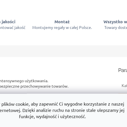
 jakości
Montaż
Wszystko w
ntować jakość
Montujemy regały w całej Polsce.
Towary dostę
Par
intensywnego użytkowania.
Ka
z bezpieczne przechowywanie towarów.
ym produkcie? Na przykład:
Gw
lików cookie, aby zapewnić Ci wygodne korzystanie z naszej
Wy
ernetowej. Dzięki analizie ruchu na stronie stale ulepszamy jej
duktami
Dlaczego jest to dobry wybór
funkcje, wydajność i użyteczność.
Sz