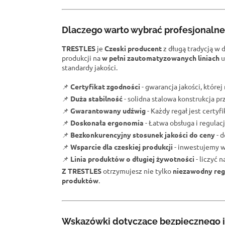
Dlaczego warto wybrać profesjonaln
TRESTLES
je
Czeski producent
z długą tradycją w 
produkcji na
w pełni zautomatyzowanych liniach
u
standardy jakości.
📌
Certyfikat zgodności
- gwarancja jakości, które
📌
Duża stabilność
- solidna stalowa konstrukcja 
📌
Gwarantowany udźwig
- Każdy regał jest certy
📌
Doskonała ergonomia
- Łatwa obsługa i regulacj
📌
Bezkonkurencyjny stosunek jakości do ceny
- d
📌
Wsparcie dla czeskiej produkcji
- inwestujemy w
📌
Linia produktów o długiej żywotności
- liczyć 
Z TRESTLES
otrzymujesz nie tylko
niezawodny reg
produktów
.
Wskazówki dotyczące bezpiecznego i