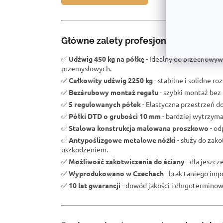
Główne zalety profesjonalnego regał
✅
Udźwig 450 kg na półkę
- Idealny do przechowyw
przemysłowych.
✅
Całkowity udźwig 2250 kg
- stabilne i solidne r
✅
Bezśrubowy montaż regału
- szybki montaż bez 
✅
5 regulowanych półek
- Elastyczna przestrzeń d
✅
Półki DTD o grubości 10 mm
- bardziej wytrzym
✅
Stalowa konstrukcja malowana proszkowo
- od
✅
Antypoślizgowe metalowe nóżki
- służy do zak
uszkodzeniem.
✅
Możliwość zakotwiczenia do ściany
- dla jeszc
✅
Wyprodukowano w Czechach
- brak taniego impo
✅
10 lat gwarancji
- dowód jakości i długoterminowe