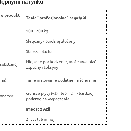
tępnymi na rynku:
ów produkt
Tanie "profesjonalne" regały ❌
100 - 200 kg
Skręcany - bardziej złożony
h
Słabsza blacha
Niejasne pochodzenie, może uwalniać
substancji
zapachy i toksyny
jna)
Tanie malowanie podatne na ścieranie
cieńsze płyty MDF lub HDF - bardziej
ymałość
podatne na wypaczenia
Import z Azji
2 lata lub mniej