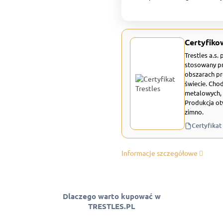
Certyfiko
Trestles a.s.
stosowany pr
obszarach pr
świecie. Chod
metalowych, 
Produkcja ot
zimno.
Certyfikat
Informacje szczegółowe
Dlaczego warto kupować w
TRESTLES.PL