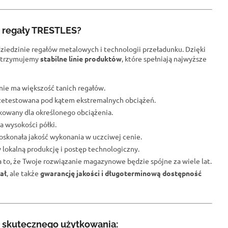
e regały TRESTLES?
dziedzinie regałów metalowych i technologii przeładunku. Dzięki
trzymujemy
stabilne linie produktów
, które spełniają najwyższe
j nie ma większość tanich regałów.
przetestowana pod kątem ekstremalnych obciążeń.
fikowany dla określonego obciążenia.
a wysokości półki.
oskonała jakość wykonania w uczciwej cenie.
 lokalną produkcję i postęp technologiczny.
na to, że Twoje rozwiązanie magazynowe będzie spójne za wiele lat.
ał
, ale także
gwarancję jakości i długoterminową dostępność
 skutecznego użytkowania: