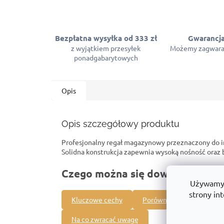
Bezpłatna wysyłka od 333 zł
Gwarancja
z wyjątkiem przesyłek
Możemy zagwara
ponadgabarytowych
Opis
Opis szczegółowy produktu
Profesjonalny regał magazynowy przeznaczony do 
Solidna konstrukcja zapewnia wysoką nośność ora
Czego można się dowiedzieć o t
Używamy p
strony int
Kluczowe cechy
Porównanie z innymi pro
Na co zwracać uwagę