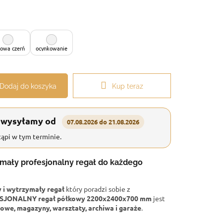
owa czerń
ocynkowanie
Dodaj do koszyka
Kup teraz
 wysyłamy od
07.08.2026 do 21.08.2026
ąpi w tym terminie.
ymały profesjonalny regał do każdego
i wytrzymały regał
który poradzi sobie z
SJONALNY regał półkowy 2200x2400x700 mm
jest
owe, magazyny, warsztaty, archiwa i garaże
.