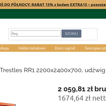
IŚ DO PÓŁNOCY: RABAT 15% z kodem EXTRA15 – pozost
SZUKAJ
bsługa
Meble metalowe
Dom i ogród
Tworzywa sz
 Trestles RR1 2200x2400x700, udźwig 
2 059,81 zł
bru
1674,64 zł net