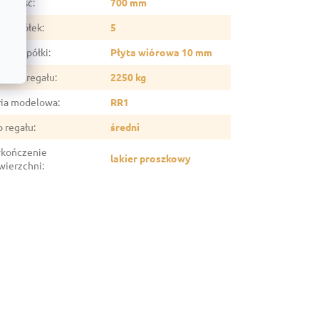
ębokość
:
700 mm
czba półek
:
5
eriał półki
:
Płyta wiórowa 10 mm
śność regału
:
2250 kg
ria modelowa
:
RR1
p regału
:
średni
kończenie
lakier proszkowy
wierzchni
: