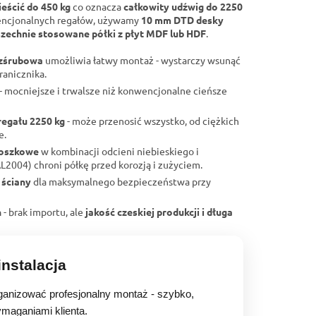
eścić do 450 kg
co oznacza
całkowity udźwig do 2250
encjonalnych regałów, używamy
10 mm DTD desky
zechnie stosowane półki z płyt MDF lub HDF
.
ezśrubowa
umożliwia łatwy montaż - wystarczy wsunąć
ranicznika.
- mocniejsze i trwalsze niż konwencjonalne cieńsze
regału 2250 kg
- może przenosić wszystko, od ciężkich
e.
roszkowe
w kombinacji odcieni niebieskiego i
004) chroni półkę przed korozją i zużyciem.
 ściany
dla maksymalnego bezpieczeństwa przy
h
- brak importu, ale
jakość czeskiej produkcji i długa
nstalacja
anizować profesjonalny montaż - szybko,
ymaganiami klienta.