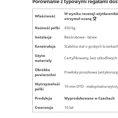
Porównanie z typowymi regałami dos
W wyniku recenzji użytkownik
Właściwość
otrzymał ocenę 🏆
Nośność półki
450 kg
Instalacja
Bezśrubowe - łatwe
Konstrukcja
Stabilna stal o grubych ściankac
Użyte
Certyfikowany, bez szkodliwych 
materiały
Obróbka
Powłoka proszkowa (antykorozy
powierzchni
Wytrzymałość
10 mm DTD - maksymalna wytrz
półki
Produkcja
Wyprodukowano w Czechach
Gwarancja
10 lat