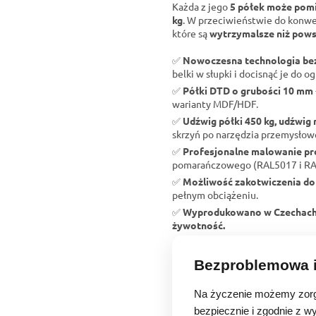
Każda z jego
5 półek może pomi
kg
. W przeciwieństwie do konw
które są
wytrzymalsze niż pows
✅
Nowoczesna technologia b
belki w słupki i docisnąć je do og
✅
Półki DTD o grubości 10 mm
warianty MDF/HDF.
✅
Udźwig półki 450 kg, udźwig 
skrzyń po narzędzia przemysłow
✅
Profesjonalne malowanie p
pomarańczowego (RAL5017 i RAL2
✅
Możliwość zakotwiczenia do
pełnym obciążeniu.
✅
Wyprodukowano w Czechac
żywotność.
Bezproblemowa i
Na życzenie możemy zorg
bezpiecznie i zgodnie z w