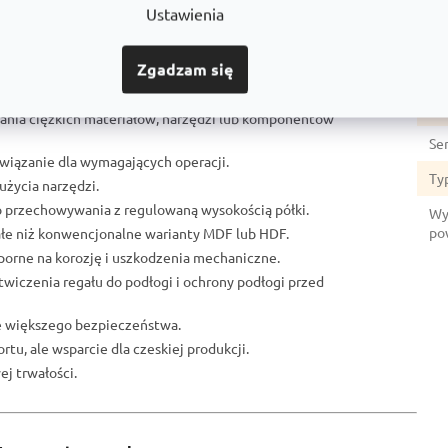
Gł
Ustawienia
Li
Zgadzam się
Mat
u:
No
ania ciężkich materiałów, narzędzi lub komponentów
Se
ozwiązanie dla wymagających operacji.
Ty
użycia narzędzi.
o przechowywania z regulowaną wysokością półki.
Wy
po
ałe niż konwencjonalne warianty MDF lub HDF.
porne na korozję i uszkodzenia mechaniczne.
otwiczenia regału do podłogi i ochrony podłogi przed
ze większego bezpieczeństwa.
rtu, ale wsparcie dla czeskiej produkcji.
j trwałości.