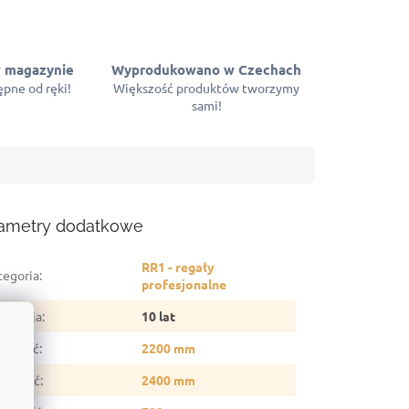
 magazynie
Wyprodukowano w Czechach
pne od ręki!
Większość produktów tworzymy
sami!
ametry dodatkowe
RR1 - regały
tegoria
:
profesjonalne
arancja
:
10 lat
sokość
:
2200 mm
erokość
:
2400 mm