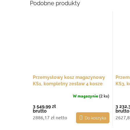
Podobne produkty
Przemysłowy kosz magazynowy
Przem
KS1, kompletny zestaw 4 kosze
KS3, k
na kółkach
na kó
W magazynie
(2 ks)
3 549,99 zł
3 232,3
brutto
brutto
2886,17 zł netto
2627,8
Do koszyka