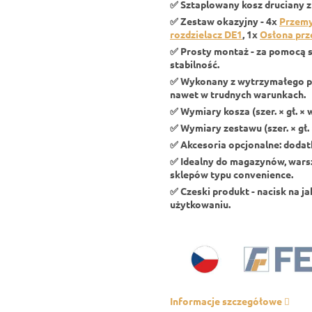
✅ Sztaplowany kosz druciany 
✅ Zestaw okazyjny - 4x
Przemy
rozdzielacz DE1
, 1x
Osłona pr
✅ Prosty montaż - za pomocą s
stabilność.
✅ Wykonany z wytrzymałego p
nawet w trudnych warunkach.
✅ Wymiary kosza (szer. × gł. × 
✅ Wymiary zestawu (szer. × gł. 
✅ Akcesoria opcjonalne: dod
✅ Idealny do magazynów, warsz
sklepów typu convenience.
✅ Czeski produkt - nacisk na j
użytkowaniu.
Informacje szczegółowe