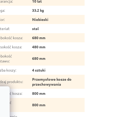
arancja
:
10 lat
ga
:
33.2 kg
lor
:
Niebieski
teriał
:
stal
ębokość kosza
:
680 mm
sokość kosza
:
480 mm
ębokość
680 mm
stawu
:
czba koszy
:
4 sztuki
Przemysłowe kosze do
dzaj produktu
:
przechowywania
erokość kosza
:
800 mm
erokość
800 mm
stawu
:
kończenie