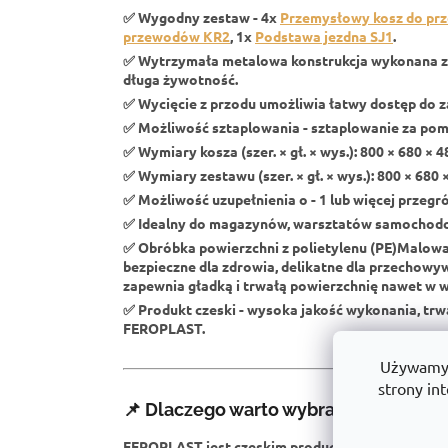
✅
Wygodny zestaw
- 4x
Przemysłowy kosz do pr
przewodów KR2
, 1x
Podstawa jezdna SJ1
.
✅
Wytrzymała metalowa konstrukcja
wykonana z
długa żywotność.
✅
Wycięcie z przodu
umożliwia łatwy dostęp do z
✅
Możliwość sztaplowania
- sztaplowanie za pom
✅
Wymiary kosza (szer. × gł. × wys.):
800 × 680 × 4
✅
Wymiary zestawu (szer. × gł. × wys.):
800 × 680 
✅
Możliwość uzupełnienia o
- 1 lub więcej przeg
✅
Idealny do magazynów, warsztatów samochodow
✅
Obróbka powierzchni z polietylenu (PE)
Malowan
bezpieczne dla zdrowia, delikatne dla przechow
zapewnia gładką i trwałą powierzchnię nawet w
✅
Produkt czeski
- wysoka jakość wykonania, trw
FEROPLAST.
Używamy p
strony int
📌 Dlaczego warto wybrać FEROPLAS
FEROPLAST jest czeskim producentem
z wielole