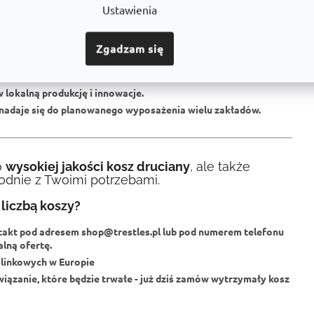
Ustawienia
em programów przewodowych w Europie. Nasze produkty
po
ść.
Wy
h obciążeń.
Zgadzam się
ze
w zależności od potrzeb.
ść wykonania dostępna nawet dla mniejszych operacji.
 lokalną produkcję i innowacje.
 nadaje się do planowanego wyposażenia wielu zakładów.
o
wysokiej jakości kosz druciany
, ale także
dnie z Twoimi potrzebami.
liczbą koszy?
takt pod adresem
shop@trestles.pl
lub pod numerem telefonu
lną ofertę.
linkowych w Europie
wiązanie, które będzie trwałe - już dziś zamów wytrzymały kosz