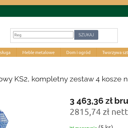
SZUKAJ
bsługa
Meble metalowe
Dom i ogród
Tworzywa sz
wy KS2, kompletny zestaw 4 kosze n
3 463,36 zł
bru
2815,74 zł net
Cena
(5 ks)
W magazynie