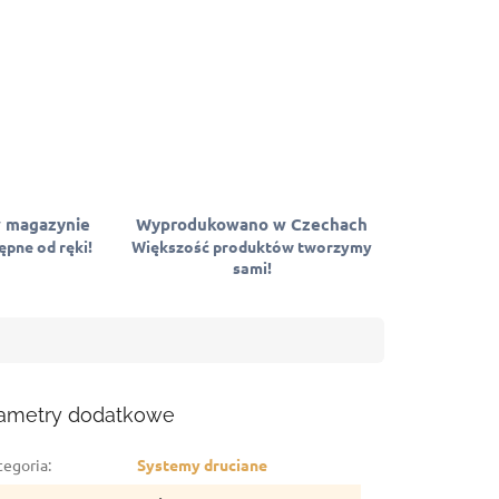
 magazynie
Wyprodukowano w Czechach
pne od ręki!
Większość produktów tworzymy
sami!
ametry dodatkowe
tegoria
:
Systemy druciane