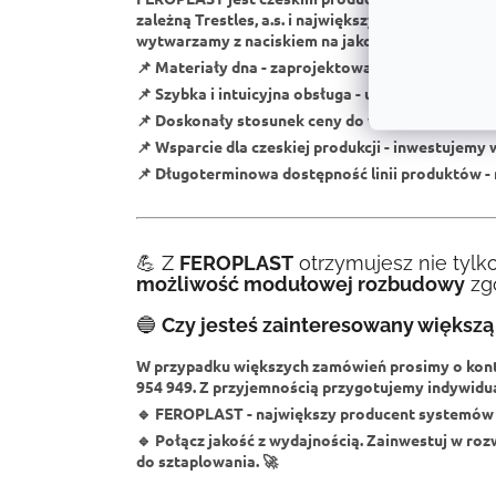
zależną Trestles, a.s. i największym producent
wytwarzamy z naciskiem na jakość i funkcjonalno
📌
Materiały dna
- zaprojektowane do codziennyc
📌
Szybka i intuicyjna obsługa
- układaj dowolnie 
📌
Doskonały stosunek ceny do wydajności
- jako
📌
Wsparcie dla czeskiej produkcji
- inwestujemy w
📌
Długoterminowa dostępność linii produktów
-
💪 Z
FEROPLAST
otrzymujesz nie tylk
możliwość modułowej rozbudowy
zgo
🔵
Czy jesteś zainteresowany większą 
W przypadku większych zamówień prosimy o kon
954 949
. Z przyjemnością przygotujemy indywidua
🔹
FEROPLAST - największy producent systemów 
🔹
Połącz jakość z wydajnością. Zainwestuj w roz
do sztaplowania.
🚀