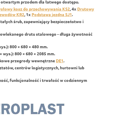
z otwartym przodem dla łatwego dostępu.
słowy kosz do przechowywania KS2
, 4x
Drutowy
zewodów KR2
, 1x
Podstawa jezdna SJ1
.
tałych śrub, zapewniający bezpieczeństwo i
owlekanego drutu stalowego - długa żywotność
wys.): 800 × 680 × 480 mm.
× wys.): 800 × 680 × 2085 mm.
atkowe przegrody wewnętrzne
DE1
.
tatów, centrów logistycznych, hurtowni lub
akość, funkcjonalność i trwałość w codziennym