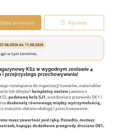
Dodaj do koszyka
Kup teraz
07.08.2026 do 11.08.2026
ąpi w tym terminie.
agazynowy KS2 w wygodnym zestawie 4
i przejrzystego przechowywania!
znego rozwiązania
do organizacji towarów, materiałów
acie lub sklepie?
kompletny zestaw
zawiera x
KS2,
podstawę koła SJ1
, xrozdzielacz przewodu DE1 i
wnia
doskonałą równowagę między wytrzymałością,
 co znacznie ułatwia obsługę i przechowywanie.
sze masz zawartość pod ręką. Ponadto, możesz
potrzeb, kupując
dodatkowe przegrody druciane DE1
.