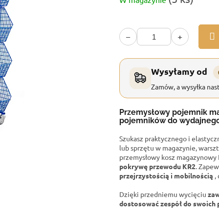
jednostkowa:
−
+
Wysyłamy od
Zamów, a wysyłka nast
Przemysłowy pojemnik m
pojemników do wydajnego 
Szukasz praktycznego i elastyc
lub sprzętu w magazynie, warszt
przemysłowy kosz magazynowy 
pokrywę przewodu KR2
. Zape
przejrzystością i mobilnością
,
Dzięki przedniemu wycięciu
zaw
dostosować zespół do swoich 