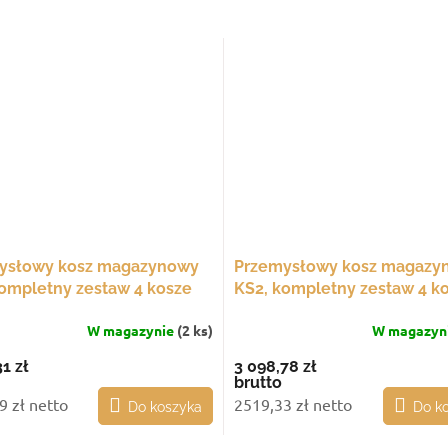
ysłowy kosz magazynowy
Przemysłowy kosz magazy
ompletny zestaw 4 kosze
KS2, kompletny zestaw 4 k
łkach
na stałych nogach
W magazynie
(2 ks)
W magazyn
1 zł
3 098,78 zł
brutto
9 zł netto
2519,33 zł netto
Do koszyka
Do k