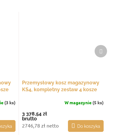
Produkt
następny
nowy
Przemysłowy kosz magazynowy
osze
KS4, kompletny zestaw 4 kosze
na kółkach
ie
(3 ks)
W magazynie
(5 ks)
3 378,54 zł
brutto
2746,78 zł netto
oszyka
Do koszyka