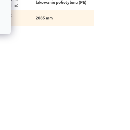
lakowanie polietylenu (PE)
wierzchni
:
sokość
2085 mm
stawu
: