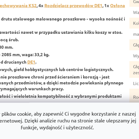
Gw
zechowywania KS2
, 4x
Rozdzielacz przewodów DE1
, 1x
Osłona
Wa
 drutu stalowego malowanego proszkowo - wysoka nośność i
Ko
awartości nawet w przypadku ustawiania kilku koszy w stos.
ma
ocą śrub.
Gł
80 mm.
× 2085 mm,
waga:
33,2 kg.
Wy
ród drucianych
DE1
.
Gł
ych, giełd hobbystycznych lub centrów logistycznych.
ze
ie proszkowe chroni przed ścieraniem i korozją - jest
ywanych przedmiotów, a dzięki metodzie powlekania płynnego
Li
 wymagających warunkach pracy.
ałość i wieloletnia kompatybilność z wybranymi produktami
Ro
Sz
lików cookie, aby zapewnić Ci wygodne korzystanie z naszej
ernetowej. Dzięki analizie ruchu na stronie stale ulepszamy jej
Sz
T?
funkcje, wydajność i użyteczność.
ze
tnią tradycją w dziedzinie systemów linkowych. Jesteśmy spółką
Wy