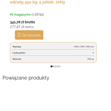
udźwig 350 kg, 5 półek, żółty
W magazynie
(>20 ks)
341,78 zł
brutto
277,87 zł netto
Do koszyka
Wymiary:
1800 x 900 x 400 mm
Liczba półek:
5
Nośność:
350 kg
Powiązane produkty