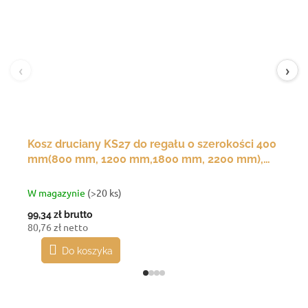
‹
›
Kosz druciany KS27 do regału o szerokości 400
mm(800 mm, 1200 mm,1800 mm, 2200 mm),
350(g)x200(s)x120(w) mm
W magazynie
(>20 ks)
99,34 zł
brutto
80,76 zł netto
Do koszyka