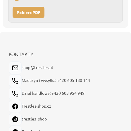
Pobierz PDF
S
t
o
p
KONTAKTY
k
a
shop@trestles.pl
Magazyn i wysyłka: +420 605 180 144
Dział handlowy: +420 603 954 949
Trestles-shop.cz
trestles_shop