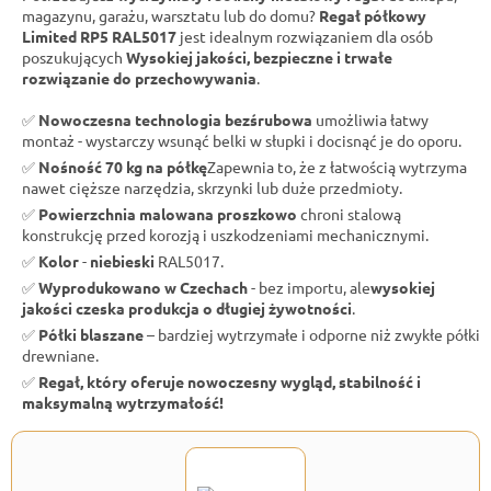
magazynu, garażu, warsztatu lub do domu?
Regał półkowy
Limited RP5 RAL5017
jest idealnym rozwiązaniem dla osób
poszukujących
Wysokiej jakości, bezpieczne i trwałe
rozwiązanie do przechowywania
.
✅
Nowoczesna technologia bezśrubowa
umożliwia łatwy
montaż - wystarczy wsunąć belki w słupki i docisnąć je do oporu.
✅
Nośność 70 kg na półkę
Zapewnia to, że z łatwością wytrzyma
nawet cięższe narzędzia, skrzynki lub duże przedmioty.
✅
Powierzchnia malowana proszkowo
chroni stalową
konstrukcję przed korozją i uszkodzeniami mechanicznymi.
✅
Kolor
-
niebieski
RAL5017.
✅
Wyprodukowano w Czechach
- bez importu, ale
wysokiej
jakości czeska produkcja o długiej żywotności
.
✅
Półki blaszane
– bardziej wytrzymałe i odporne niż zwykłe półki
drewniane.
✅
Regał, który oferuje nowoczesny wygląd, stabilność i
maksymalną wytrzymałość!