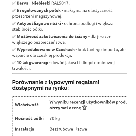
✅
Barva
-
Niebieski
RAL5017.
✅
5 regulowanych półek
- maksymalna elastyczność
przestrzeni magazynowej.
✅
Antypoślizgowe nóżki
- ochrona podłogi i większa
stabilność półki.
✅
Możliwość zakotwiczenia do ściany
- dla jeszcze
większego bezpieczeństwa.
✅
Wyprodukowano w Czechach
- brak taniego importu, ale
wsparcie dla czeskiej produkcji.
✅
10 lat gwarancji
- dowód jakości i długoterminowej
trwałości.
Porównanie z typowymi regałami
dostępnymi na rynku:
W wyniku recenzji użytkowników produkt
Właściwość
otrzymał ocenę 🏆
Nośność półki
70 kg
Instalacja
Bezśrubowe - łatwe