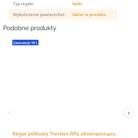
Typ regału
:
lekki
Wykończenie powierzchni
:
lakier w proszku
Podobne produkty
Gwarancja 10 l.
‹
›
Regał półkowy Trestles RP5 1800x900x400,