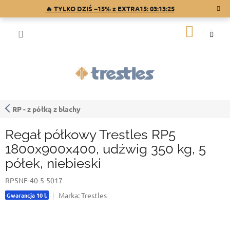
Przejść
🔥 TYLKO DZIŚ −15% z EXTRA15:
03:13:24
do
treści
KOSZY
RP - z półką z blachy
Regał półkowy Trestles RP5
1800x900x400, udźwig 350 kg, 5
półek, niebieski
RP5NF-40-5-5017
Marka:
Trestles
Gwarancja 10 l.