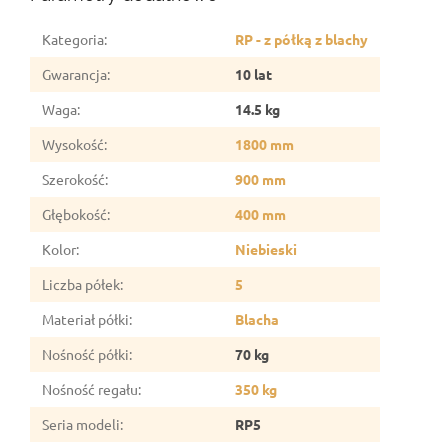
Kategoria
:
RP - z półką z blachy
Gwarancja
:
10 lat
Waga
:
14.5 kg
Wysokość
:
1800 mm
Szerokość
:
900 mm
Głębokość
:
400 mm
Kolor
:
Niebieski
Liczba półek
:
5
Materiał półki
:
Blacha
Nośność półki
:
70 kg
Nośność regału
:
350 kg
Seria modeli
:
RP5