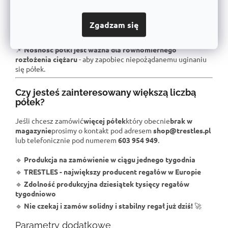
półkach
- aby zapewnić lepszą stabilność na półce.
📌
Dla maksymalnego obciążenia zalecamy zakotwiczenie
Zgadzam się
do ściany
, szczególnie w przypadku umieszczenia regału w
środowisku o wyższych wibracjach.
📌
Nośność półki jest ważna dla równomiernego
rozłożenia ciężaru
- aby zapobiec niepożądanemu uginaniu
się półek.
Czy jesteś zainteresowany większą liczbą
półek?
Jeśli chcesz zamówić
więcej półek
który obecnie
brak w
magazynie
prosimy o kontakt pod adresem
shop@trestles.pl
lub telefonicznie pod numerem
603 954 949
.
🔹
Produkcja na zamówienie w ciągu jednego tygodnia
🔹
TRESTLES - największy producent regałów w Europie
🔹
Zdolność produkcyjna dziesiątek tysięcy regałów
tygodniowo
🔹
Nie czekaj i zamów solidny i stabilny regał już dziś!
🚀
Parametry dodatkowe