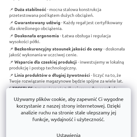
📌
Duża stabilność
- mocna stalowa konstrukcja
przetestowana pod kątem dużych obciążeń.
📌
Gwarantowany udźwig
- Każdy regał jest certyfikowany
dla określonego obciążenia.
📌
Doskonała ergonomia
- Łatwa obsługa i regulacja
wysokości półki.
📌
Bezkonkurencyjny stosunek jakości do ceny
- doskonała
jakość wykonania w uczciwej cenie.
📌
Wsparcie dla czeskiej produkcji
- inwestujemy w lokalną
produkcję i postęp technologiczny.
📌
Linia produktów o długiej żywotności
- liczyć na to, że
Twoje rozwiązanie magazynowe będzie spójne za wiele lat.
S
TRESTLES
otrzymujesz nie tylko
niezawodny regał
, ale
także
gwarancję jakości i długoterminową dostępność
Używamy plików cookie, aby zapewnić Ci wygodne
produktów
.
korzystanie z naszej strony internetowej. Dzięki
analizie ruchu na stronie stale ulepszamy jej
Ważne wskazówki dotyczące bezpiecznego i
funkcje, wydajność i użyteczność.
skutecznego użytkowania:
Ustawienia
📌
Ciężkie przedmioty należy umieszczać na niższych