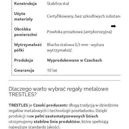
Konstrukcja
Stabilna stal
Użyte
Certyfikowany, bez szkodliwych substancji
materiały
➡️
Obróbka
Powłoka proszkowa (antykorozyjna)
powierzchni
Wytrzymałość
Blacha stalowa 0,5 mm - wyższa
półki
wytrzymałość
Produkcja
Wyprodukowano w Czechach
Gwarancja
10 lat
Dlaczego warto wybrać regały metalowe
TRESTLES?
TRESTLES
je
Czeski producent
z długą tradycją w dziedzinie
regałów metalowych i technologii przeładunku. Dzięki
produkcji na
w pełni zautomatyzowanych liniach
utrzymujemy
stabilne linie produktów
, które spełniają
najwyższe standardy jakości.