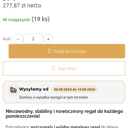
277,87 zł netto
Cena
(19 ks)
W magazynie
jednostkowa:
−
+
Ilość
Dodaj do koszyka
Kup teraz
Wysyłamy od
06.08.2026 do 10.08.2026
Zamów, a wysyłka nastąpi w tym terminie.
Niezawodny, stabilny i nowoczesny regał do każdego
pomieszczenia!
Potrzebujesz
wytrzymały i solidny metalowy regał
do sklepu,