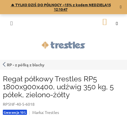
Przejść
🔥 TYLKO DZIŚ DO PÓŁNOCY −15% z kodem NEDZIELA15
do
12:10:47
treści
KOSZY
RP - z półką z blachy
Regał półkowy Trestles RP5
1800x900x400, udźwig 350 kg, 5
półek, zielono-żółty
RP5NF-40-5-6018
Marka:
Trestles
Gwarancja 10 l.