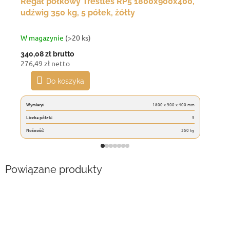
Regał półkowy Trestles RP5 1800x900x400,
udźwig 350 kg, 5 półek, żółty
W magazynie
(>20 ks)
340,08 zł
brutto
276,49 zł netto
Do koszyka
Wymiary:
1800 x 900 x 400 mm
Liczba półek:
5
Nośność:
350 kg
Powiązane produkty