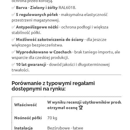
ochrona przed korozją.
✅
Barva
-
Zielony i żółty
RAL6018.
✅
5 regulowanych półek
- maksymalna elastyczność
przestrzeni magazynowej.
✅
Antypoślizgowe nóżki
- ochrona podłogi i większa
stabilność półki.
✅
Możliwość zakotwiczenia do ściany
- dla jeszcze
większego bezpieczeństwa.
✅
Wyprodukowano w Czechach
- brak taniego importu, ale
wsparcie dla czeskiej produkcji.
✅
10 lat gwarancji
- dowód jakości i długoterminowej
trwałości.
Porównanie z typowymi regałami
dostępnymi na rynku:
W wyniku recenzji użytkowników produkt
Właściwość
otrzymał ocenę 🏆
Nośność półki
70 kg
Instalacja
Bezśrubowe - łatwe