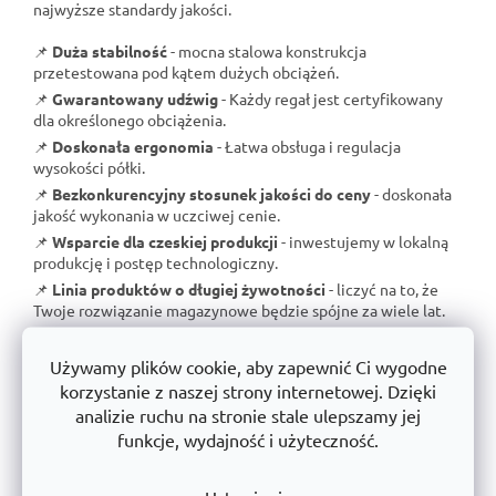
najwyższe standardy jakości.
📌
Duża stabilność
- mocna stalowa konstrukcja
przetestowana pod kątem dużych obciążeń.
📌
Gwarantowany udźwig
- Każdy regał jest certyfikowany
dla określonego obciążenia.
📌
Doskonała ergonomia
- Łatwa obsługa i regulacja
wysokości półki.
📌
Bezkonkurencyjny stosunek jakości do ceny
- doskonała
jakość wykonania w uczciwej cenie.
📌
Wsparcie dla czeskiej produkcji
- inwestujemy w lokalną
produkcję i postęp technologiczny.
📌
Linia produktów o długiej żywotności
- liczyć na to, że
Twoje rozwiązanie magazynowe będzie spójne za wiele lat.
S
TRESTLES
otrzymujesz nie tylko
niezawodny regał
, ale
także
gwarancję jakości i długoterminową dostępność
Używamy plików cookie, aby zapewnić Ci wygodne
produktów
.
korzystanie z naszej strony internetowej. Dzięki
analizie ruchu na stronie stale ulepszamy jej
funkcje, wydajność i użyteczność.
Ważne wskazówki dotyczące bezpiecznego i
skutecznego użytkowania: