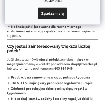
Ustawienia
📌
Ciężkie przedmioty należy umieszczać na niższych
półkach
- aby zapewnić lepszą stabilność na półce.
📌
Dla maksymalnego obciążenia zalecamy zakotwiczenie
Zgadzam się
do ściany
, szczególnie w przypadku umieszczenia regału w
środowisku o wyższych wibracjach.
📌
Nośność półki jest ważna dla równomiernego
rozłożenia ciężaru
- aby zapobiec niepożądanemu uginaniu
się półek.
Czy jesteś zainteresowany większą liczbą
półek?
Jeśli chcesz zamówić
więcej półek
który obecnie
brak w
magazynie
prosimy o kontakt pod adresem
shop@trestles.pl
lub telefonicznie pod numerem
603 954 949
.
🔹
Produkcja na zamówienie w ciągu jednego tygodnia
🔹
TRESTLES - największy producent regałów w Europie
🔹
Zdolność produkcyjna dziesiątek tysięcy regałów
tygodniowo
🔹
Nie czekaj i zamów solidny i stabilny regał już dziś!
🚀