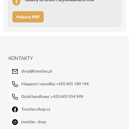
2
Pobierz PDF
S
t
o
p
KONTAKTY
k
a
shop@trestles.pl
Magazyn i wysyłka: +420 605 180 144
Dział handlowy: +420 603 954 949
Trestles-shop.cz
trestles_shop