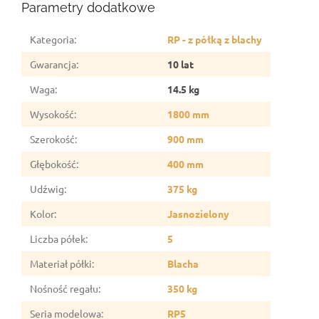
Parametry dodatkowe
Kategoria
:
RP - z półką z blachy
Gwarancja
:
10 lat
Waga
:
14.5 kg
Wysokość
:
1800 mm
Szerokość
:
900 mm
Głębokość
:
400 mm
Udźwig
:
375 kg
Kolor
:
Jasnozielony
Liczba półek
:
5
Materiał półki
:
Blacha
Nośność regału
:
350 kg
Seria modelowa
:
RP5