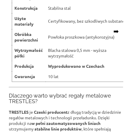
Konstrukcja
Stabilna stal
Użyte
Certyfikowany, bez szkodliwych substancji
materiały
➡️
Obróbka
Powłoka proszkowa (antykorozyjna)
powierzchni
Wytrzymałość
Blacha stalowa 0,5 mm - wyższa
półki
wytrzymałość
Produkcja
Wyprodukowano w Czechach
Gwarancja
10 lat
Dlaczego warto wybrać regały metalowe
TRESTLES?
TRESTLES
je
Czeski producent
z długą tradycją w dziedzinie
regałów metalowych i technologii przeładunku. Dzięki
produkcji na
w pełni zautomatyzowanych liniach
utrzymujemy
stabilne linie produktów
, które spełniają