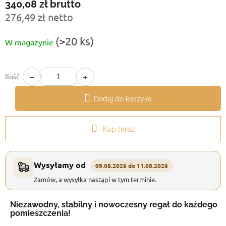
340,08 zł
brutto
276,49 zł netto
Cena
(>20 ks)
W magazynie
jednostkowa:
−
+
Ilość
Dodaj do koszyka
Kup teraz
Wysyłamy od
09.08.2026 do 11.08.2026
Zamów, a wysyłka nastąpi w tym terminie.
Niezawodny, stabilny i nowoczesny regał do każdego
pomieszczenia!