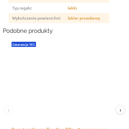
Typ regału
:
lekki
Wykończenie powierzchni
:
lakier proszkowy
Podobne produkty
Gwarancja 10 l.
‹
›