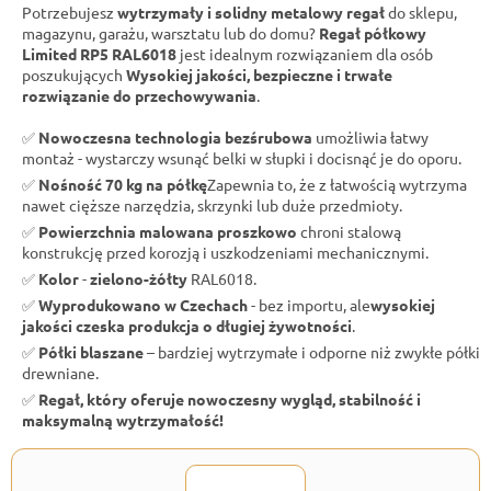
Potrzebujesz
wytrzymały i solidny metalowy regał
do sklepu,
magazynu, garażu, warsztatu lub do domu?
Regał półkowy
Limited RP5 RAL6018
jest idealnym rozwiązaniem dla osób
poszukujących
Wysokiej jakości, bezpieczne i trwałe
rozwiązanie do przechowywania
.
✅
Nowoczesna technologia bezśrubowa
umożliwia łatwy
montaż - wystarczy wsunąć belki w słupki i docisnąć je do oporu.
✅
Nośność 70 kg na półkę
Zapewnia to, że z łatwością wytrzyma
nawet cięższe narzędzia, skrzynki lub duże przedmioty.
✅
Powierzchnia malowana proszkowo
chroni stalową
konstrukcję przed korozją i uszkodzeniami mechanicznymi.
✅
Kolor
-
zielono-żółty
RAL6018.
✅
Wyprodukowano w Czechach
- bez importu, ale
wysokiej
jakości czeska produkcja o długiej żywotności
.
✅
Półki blaszane
– bardziej wytrzymałe i odporne niż zwykłe półki
drewniane.
✅
Regał, który oferuje nowoczesny wygląd, stabilność i
maksymalną wytrzymałość!