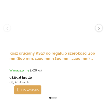
‹
›
Kosz druciany KS27 do regału o szerokości 400
mm(800 mm, 1200 mm,1800 mm, 2200 mm),
350(g)x200(s)x120(w) mm
W magazynie
(>20 ks)
98,85 zł
brutto
80,37 zł netto
Do koszyka