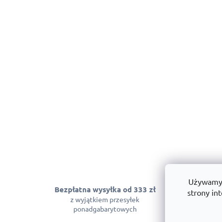
Używamy p
Bezpłatna wysyłka od 333 zł
Gwarancja
strony int
z wyjątkiem przesyłek
Możemy zagwara
ponadgabarytowych