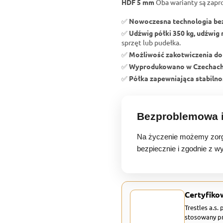
HDF 5 mm
Oba warianty są zapr
✅
Nowoczesna technologia b
✅
Udźwig półki 350 kg, udźwig 
sprzęt lub pudełka.
✅
Możliwość zakotwiczenia do
✅
Wyprodukowano w Czechac
✅
Półka zapewniająca stabilnoś
Bezproblemowa i
Na życzenie możemy zorg
bezpiecznie i zgodnie z w
Certyfiko
Trestles a.s.
stosowany pr