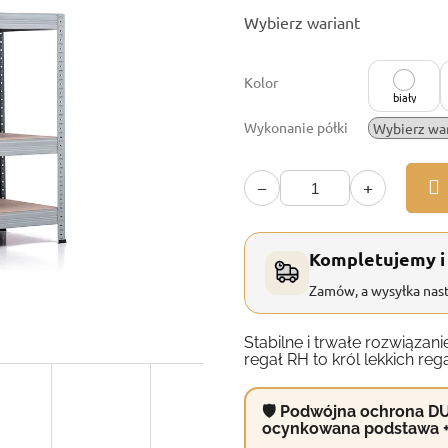
Cena
Wybierz wariant
jednostkowa:
Kolor
biały
Wykonanie półki
−
+
Kompletujemy i
Zamów, a wysyłka nast
Stabilne i trwałe rozwiąz
regał RH to król lekkich reg
🛡 Podwójna ochrona DU
ocynkowana podstawa 