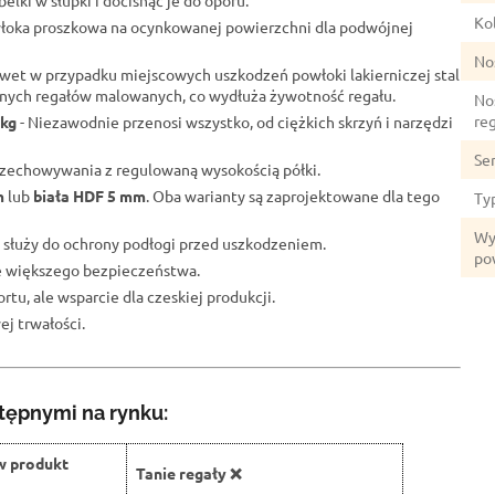
elki w słupki i docisnąć je do oporu.
Kol
łoka proszkowa na ocynkowanej powierzchni dla podwójnej
No
wet w przypadku miejscowych uszkodzeń powłoki lakierniczej stal
lnych regałów malowanych, co wydłuża żywotność regału.
No
re
 kg
- Niezawodnie przenosi wszystko, od ciężkich skrzyń i narzędzi
Se
przechowywania z regulowaną wysokością półki.
m
lub
biała HDF 5 mm
. Oba warianty są zaprojektowane dla tego
Ty
Wy
 służy do ochrony podłogi przed uszkodzeniem.
po
ze większego bezpieczeństwa.
rtu, ale wsparcie dla czeskiej produkcji.
j trwałości.
tępnymi na rynku:
w produkt
Tanie regały ❌