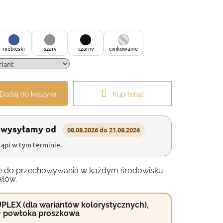
niebieski
szary
czarny
cynkowanie
Dodaj do koszyka
Kup teraz
 wysyłamy od
08.08.2026 do 21.08.2026
ąpi w tym terminie.
anie do przechowywania w każdym środowisku -
ałów.
PLEX (dla wariantów kolorystycznych),
+ powłoka proszkowa