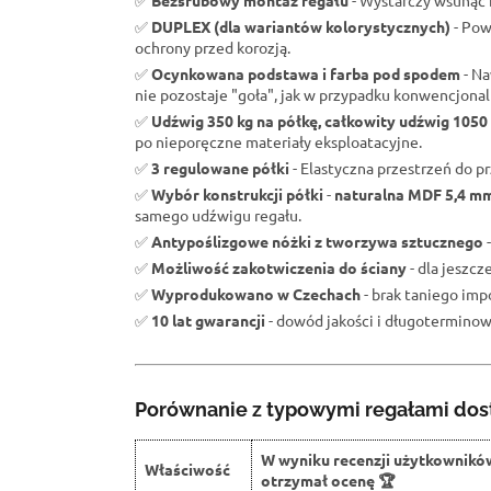
✅
Bezśrubowy montaż regału
- Wystarczy wsunąć b
✅
DUPLEX (dla wariantów kolorystycznych)
- Pow
ochrony przed korozją.
✅
Ocynkowana podstawa i farba pod spodem
- Na
nie pozostaje "goła", jak w przypadku konwencjona
✅
Udźwig 350 kg na półkę, całkowity udźwig 1050
po nieporęczne materiały eksploatacyjne.
✅
3 regulowane półki
- Elastyczna przestrzeń do 
✅
Wybór konstrukcji półki
-
naturalna MDF 5,4 m
samego udźwigu regału.
✅
Antypoślizgowe nóżki z tworzywa sztucznego
-
✅
Możliwość zakotwiczenia do ściany
- dla jeszc
✅
Wyprodukowano w Czechach
- brak taniego impo
✅
10 lat gwarancji
- dowód jakości i długoterminowe
Porównanie z typowymi regałami dos
W wyniku recenzji użytkownikó
Właściwość
otrzymał ocenę 🏆