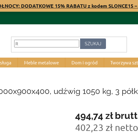
PÓŁNOCY: DODATKOWE 15% RABATU z kodem SLONCE15 – 
SZUKAJ
bsługa
Meble metalowe
Dom i ogród
Tworzywa sz
000x900x400, udźwig 1050 kg, 3 półk
494,74 zł
brut
402,23 zł nett