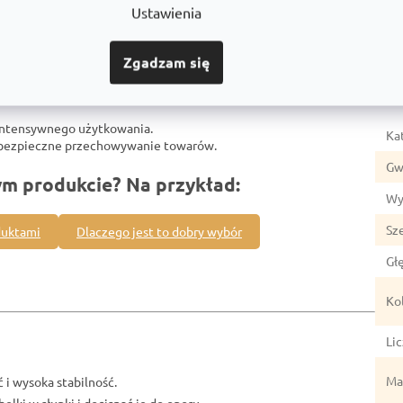
Ustawienia
Zgadzam się
Par
intensywnego użytkowania.
Ka
z bezpieczne przechowywanie towarów.
Gw
ym produkcie? Na przykład:
Wy
Sz
duktami
Dlaczego jest to dobry wybór
Gł
Ko
Li
Mat
 i wysoka stabilność.