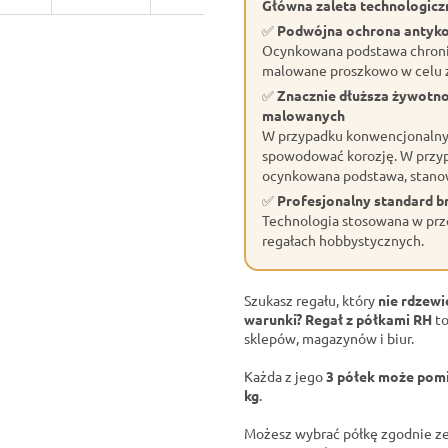
Główna zaleta technologiczn
✅
Podwójna ochrona antyk
Ocynkowana podstawa chroni 
malowane proszkowo w celu z
✅
Znacznie dłuższa żywotn
malowanych
W przypadku konwencjonalnyc
spowodować korozję. W przyp
ocynkowana podstawa, stano
✅
Profesjonalny standard 
Technologia stosowana w prze
regałach hobbystycznych.
Szukasz regału, który
nie rdzewi
warunki?
Regał z półkami RH
to
sklepów, magazynów i biur.
Każda z jego
3 półek może pomi
kg
.
Możesz wybrać półkę zgodnie ze