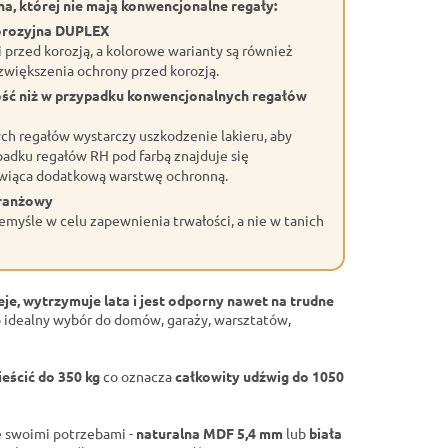
a, której nie mają konwencjonalne regały:
orozyjna DUPLEX
przed korozją, a kolorowe warianty są również
większenia ochrony przed korozją.
ość niż w przypadku konwencjonalnych regałów
h regałów wystarczy uszkodzenie lakieru, aby
adku regałów RH pod farbą znajduje się
wiąca dodatkową warstwę ochronną.
branżowy
myśle w celu zapewnienia trwałości, a nie w tanich
eje, wytrzymuje lata i jest odporny nawet na trudne
 idealny wybór do domów, garaży, warsztatów,
eścić do 350 kg
co oznacza
całkowity udźwig do 1050
 swoimi potrzebami -
naturalna MDF 5,4 mm
lub
biała