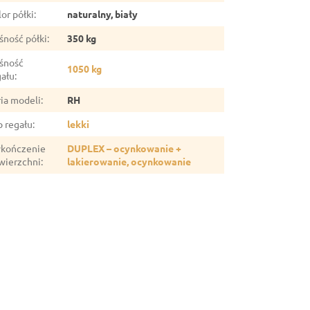
or półki
:
naturalny, biały
śność półki
:
350 kg
śność
1050 kg
gału
:
ria modeli
:
RH
p regału
:
lekki
kończenie
DUPLEX – ocynkowanie +
wierzchni
:
lakierowanie, ocynkowanie