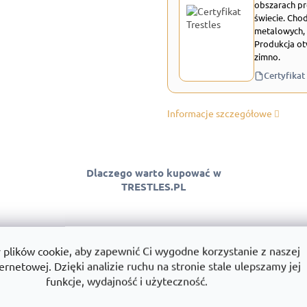
obszarach pr
świecie. Chod
metalowych, 
Produkcja ot
zimno.
Certyfikat
Informacje szczegółowe
Dlaczego warto kupować w
TRESTLES.PL
lików cookie, aby zapewnić Ci wygodne korzystanie z naszej
 jakości
Montaż
Wszystko w
ernetowej. Dzięki analizie ruchu na stronie stale ulepszamy jej
ntować jakość
Montujemy regały w całej Polsce.
Towary dostę
funkcje, wydajność i użyteczność.