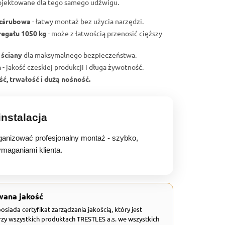
ojektowane dla tego samego udźwigu.
ezśrubowa
- łatwy montaż bez użycia narzędzi.
regału 1050 kg
- może z łatwością przenosić cięższy
 ściany
dla maksymalnego bezpieczeństwa.
h
- jakość czeskiej produkcji i długa żywotność.
ć, trwałość i dużą nośność.
nstalacja
anizować profesjonalny montaż - szybko,
ymaganiami klienta.
wana jakość
 posiada certyfikat zarządzania jakością, który jest
zy wszystkich produktach TRESTLES a.s. we wszystkich