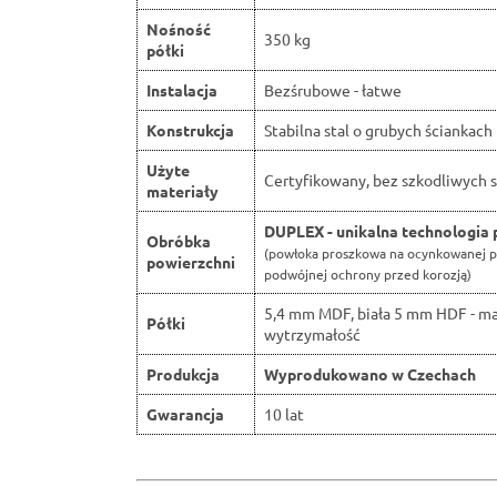
Nośność
350 kg
półki
Instalacja
Bezśrubowe - łatwe
Konstrukcja
Stabilna stal o grubych ściankach
Użyte
Certyfikowany, bez szkodliwych s
materiały
DUPLEX - unikalna technologia 
Obróbka
(powłoka proszkowa na ocynkowanej p
powierzchni
podwójnej ochrony przed korozją)
5,4 mm MDF, biała 5 mm HDF - m
Półki
wytrzymałość
Produkcja
Wyprodukowano w Czechach
Gwarancja
10 lat