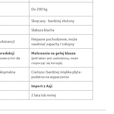
Do 200 kg
Skręcany - bardziej złożony
Słabsza blacha
Niejasne pochodzenie, może
ubstancji
uwalniać zapachy i toksyny
produkcji
Malowanie na gołej blasze
owierzchni dla
(jeśli lakier jest uszkodzony, może
rozpocząć się korozja).
aksymalna
Cieńsza i bardziej miękka płyta -
podatna na wypaczenia
Import z Azji
2 lata lub mniej