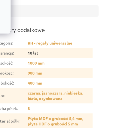
ametry dodatkowe
tegoria
:
RH - regały uniwersalne
arancja
:
10 lat
sokość
:
1000 mm
erokość
:
900 mm
ębokość
:
400 mm
czarna, jasnoszara, niebieska,
lor
:
biała, ocynkowana
czba półek
:
3
Płyta MDF o grubości 5,4 mm,
eriał półki
:
płyta HDF o grubości 5 mm