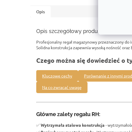
Opis
Opis szczegółowy produktu
Profesjonalny regał magazynowy przeznaczony do 
Solidna konstrukcja zapewnia wysoką nośność ora
Czego można się dowiedzieć o t
Kluczowe cechy
Porównanie z innymi pro
Na co zwracać uwagę
Główne zalety regału RH:
✅
Wytrzymała stalowa konstrukcja
- wytrzymałość