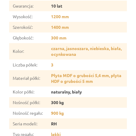
Gwarancja
:
10 lat
Wysokość
:
1200 mm
Szerokość
:
1400 mm
Głębokość
:
300 mm
czarna, jasnoszara, niebieska, biała,
Kolor
:
ocynkowana
Liczba półek
:
3
Płyta MDF o grubości 5,4 mm, płyta
Materiał półki
:
HDF o grubości 5 mm
Kolor półki
:
naturalny, biały
Nośność półki
:
300 kg
Nośność regału
:
900 kg
Seria modeli
:
RH
Typ regału
:
lekki