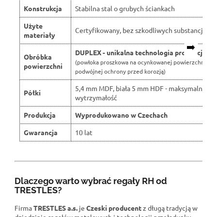
Konstrukcja
Stabilna stal o grubych ściankach
Użyte
Certyfikowany, bez szkodliwych substancji
materiały
➡️
DUPLEX - unikalna technologia produkcji
Obróbka
(powłoka proszkowa na ocynkowanej powierzchni dla
powierzchni
podwójnej ochrony przed korozją)
5,4 mm MDF, biała 5 mm HDF - maksymalna
Półki
wytrzymałość
Produkcja
Wyprodukowano w Czechach
Gwarancja
10 lat
Dlaczego warto wybrać regały RH od
TRESTLES?
Firma
TRESTLES a.s.
je
Czeski producent
z długą tradycją w
dziedzinie regałów metalowych i technologii przeładunku.