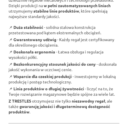
Dzięki produkcji na
w pełni zautomatyzowanych liniach
utrzymujemy
stabilne linie produktów
, które spełniają
najwyższe standardy jakości.
📌
Duża stabilność
- solidna stalowa konstrukcja
przetestowana pod kątem ekstremalnych obciążeń.
📌
Gwarantowany udźwig
- Każdy regał jest certyfikowany
dla określonego obciążenia.
📌
Doskonała ergonomia
- Łatwa obsługa i regulacja
wysokości półki.
📌
Bezkonkurencyjny stosunek jakości do ceny
- doskonała
jakość wykonania w uczciwej cenie.
📌
Wsparcie dla czeskiej produkcji
- inwestujemy w lokalną
produkcję i postęp technologiczny.
📌
Linia produktów o długiej żywotności
- liczyć na to, że
Twoje rozwiązanie magazynowe będzie spójne za wiele lat.
Z TRESTLES
otrzymujesz nie tylko
niezawodny regał
, ale
także
gwarancję jakości i długoterminową dostępność
produktów
.