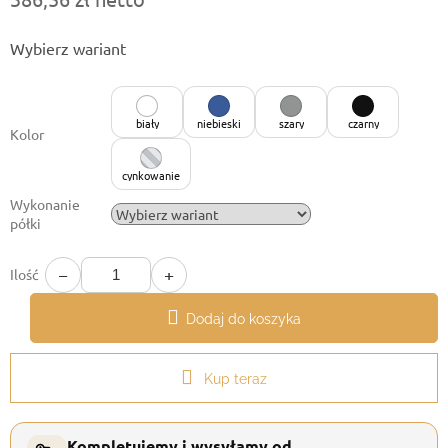
Cena
Wybierz wariant
jednostkowa:
biały
niebieski
szary
czarny
Kolor
cynkowanie
Wykonanie
półki
−
+
Ilość
Dodaj do koszyka
Kup teraz
Kompletujemy i wysyłamy od