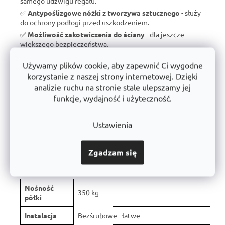
samego udźwigu regału.
✅
Antypoślizgowe nóżki z tworzywa sztucznego
- służy
do ochrony podłogi przed uszkodzeniem.
✅
Możliwość zakotwiczenia do ściany
- dla jeszcze
większego bezpieczeństwa.
✅
Wyprodukowano w Czechach
- brak taniego importu, ale
Używamy plików cookie, aby zapewnić Ci wygodne
wsparcie dla czeskiej produkcji.
korzystanie z naszej strony internetowej. Dzięki
✅
10 lat gwarancji
- dowód jakości i długoterminowej
analizie ruchu na stronie stale ulepszamy jej
trwałości.
funkcje, wydajność i użyteczność.
Ustawienia
Porównanie z typowymi regałami
dostępnymi na rynku:
Zgadzam się
W wyniku recenzji użytkowników produkt
Właściwość
otrzymał ocenę 🏆
Nośność
350 kg
półki
Instalacja
Bezśrubowe - łatwe