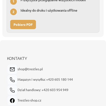
1
Idealny do druku i użytkowania offline
2
Pobierz PDF
S
t
o
p
KONTAKTY
k
a
shop@trestles.pl
Magazyn i wysyłka: +420 605 180 144
Dział handlowy: +420 603 954 949
Trestles-shop.cz