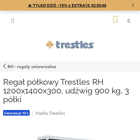
Przejść
🔥 TYLKO DZIŚ −15% z EXTRA15:
02:30:47
do
treści
KOSZY
RH - regały uniwersalne
Regał półkowy Trestles RH
1200x1400x300, udźwig 900 kg, 3
półki
Marka:
Trestles
Gwarancja 10 l.