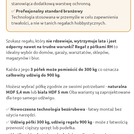
stanowiąca dodatkową warstwę ochronną.
✅
Profesjonalny standard branżowy
Technologia stosowana w przemyśle w celu zapewnienia
trwałości, a nie w tanich regałach hobbystycznych.
Szukasz regału, który
nie rdzewieje, wytrzymuje lata i jest
odporny nawet na trudne warunki?
Regał z półkami RH
to
idealny wybór do domów, garaży, warsztatów, sklepów,
magazynów i biur.
Każda z jego
3 półek może pomieścić do 300 kg
co oznacza
całkowity udźwig do 900 kg
.
Możesz wybrać półkę zgodnie ze swoimi potrzebami -
naturalna
MDF 5,4 mm
lub
biała HDF 5 mm
Oba warianty są zaprojektowane
dla tego samego udźwigu.
✅
Nowoczesna technologia bezśrubowa
- łatwy montaż bez
użycia narzędzi.
✅
Udźwig półki 300 kg, udźwig regału 900 kg
- może z łatwością
przenosić cięższy sprzęt lub pudełka.