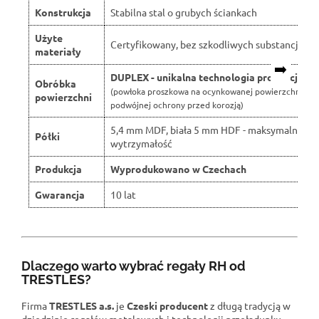
Konstrukcja
Stabilna stal o grubych ściankach
Użyte
Certyfikowany, bez szkodliwych substancji
materiały
➡️
DUPLEX - unikalna technologia produkcji
Obróbka
(powłoka proszkowa na ocynkowanej powierzchni dla
powierzchni
podwójnej ochrony przed korozją)
5,4 mm MDF, biała 5 mm HDF - maksymalna
Półki
wytrzymałość
Produkcja
Wyprodukowano w Czechach
Gwarancja
10 lat
Dlaczego warto wybrać regały RH od
TRESTLES?
Firma
TRESTLES a.s.
je
Czeski producent
z długą tradycją w
dziedzinie regałów metalowych i technologii przeładunku.