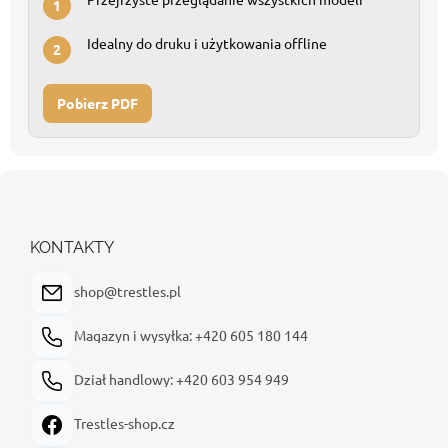
1
Idealny do druku i użytkowania offline
2
Pobierz PDF
S
t
o
p
KONTAKTY
k
a
shop@trestles.pl
Magazyn i wysyłka: +420 605 180 144
Dział handlowy: +420 603 954 949
Trestles-shop.cz