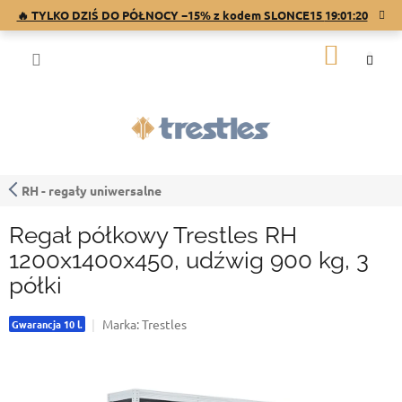
Przejść
🔥 TYLKO DZIŚ DO PÓŁNOCY −15% z kodem SLONCE15
19:01:19
do
treści
KOSZY
RH - regały uniwersalne
Regał półkowy Trestles RH
1200x1400x450, udźwig 900 kg, 3
półki
Marka:
Trestles
Gwarancja 10 l.