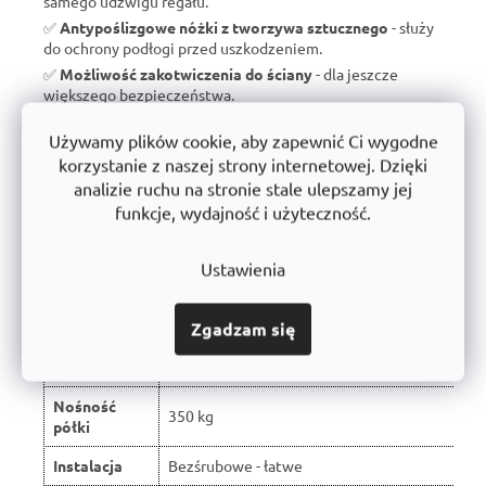
samego udźwigu regału.
✅
Antypoślizgowe nóżki z tworzywa sztucznego
- służy
do ochrony podłogi przed uszkodzeniem.
✅
Możliwość zakotwiczenia do ściany
- dla jeszcze
większego bezpieczeństwa.
✅
Wyprodukowano w Czechach
- brak taniego importu, ale
Używamy plików cookie, aby zapewnić Ci wygodne
wsparcie dla czeskiej produkcji.
korzystanie z naszej strony internetowej. Dzięki
✅
10 lat gwarancji
- dowód jakości i długoterminowej
analizie ruchu na stronie stale ulepszamy jej
trwałości.
funkcje, wydajność i użyteczność.
Ustawienia
Porównanie z typowymi regałami
dostępnymi na rynku:
Zgadzam się
W wyniku recenzji użytkowników produkt
Właściwość
otrzymał ocenę 🏆
Nośność
350 kg
półki
Instalacja
Bezśrubowe - łatwe