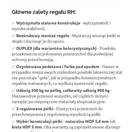
Główne zalety regału RH:
✅
Wytrzymała stalowa konstrukcja
- wytrzymałość i
wysoka stabilność.
✅
Bezśrubowy montaż regału
- Wystarczy wsunąć belki w
słupki i docisnąć je do oporu.
✅
DUPLEX (dla wariantów kolorystycznych)
- Powłoka
proszkowa na ocynkowanej powierzchni dla podwójnej
ochrony przed korozją.
✅
Ocynkowana podstawa i farba pod spodem
- Nawet w
przypadku miejscowych uszkodzeń powłoki lakierniczej stal
nie pozostaje "goła", jak w przypadku konwencjonalnych
regałów malowanych, co wydłuża żywotność regału.
✅
Udźwig 300 kg na półkę, całkowity udźwig 900 kg
-
Niezawodnie przenosi wszystko, od ciężkich skrzyń i
narzędzi po nieporęczne materiały eksploatacyjne.
✅
3 regulowane półki
- Elastyczna przestrzeń do
przechowywania z regulowaną wysokością półki.
✅
Wybór konstrukcji półki
-
naturalna MDF 5,4 mm
lub
biała HDF 5 mm
. Oba warianty są zaprojektowane dla tego