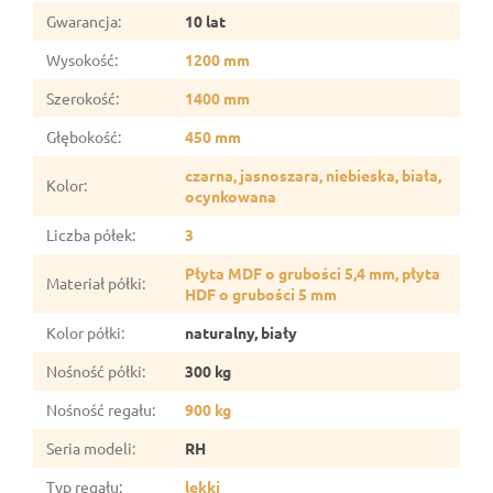
Gwarancja
:
10 lat
Wysokość
:
1200 mm
Szerokość
:
1400 mm
Głębokość
:
450 mm
czarna, jasnoszara, niebieska, biała,
Kolor
:
ocynkowana
Liczba półek
:
3
Płyta MDF o grubości 5,4 mm, płyta
Materiał półki
:
HDF o grubości 5 mm
Kolor półki
:
naturalny, biały
Nośność półki
:
300 kg
Nośność regału
:
900 kg
Seria modeli
:
RH
Typ regału
:
lekki