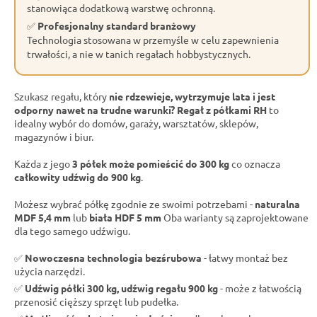
stanowiąca dodatkową warstwę ochronną.
✅
Profesjonalny standard branżowy
Technologia stosowana w przemyśle w celu zapewnienia
trwałości, a nie w tanich regałach hobbystycznych.
Szukasz regału, który
nie rdzewieje, wytrzymuje lata i jest
odporny nawet na trudne warunki?
Regał z półkami RH
to
idealny wybór do domów, garaży, warsztatów, sklepów,
magazynów i biur.
Każda z jego
3 półek może pomieścić do 300 kg
co oznacza
całkowity udźwig do 900 kg
.
Możesz wybrać półkę zgodnie ze swoimi potrzebami -
naturalna
MDF 5,4 mm
lub
biała HDF 5 mm
Oba warianty są zaprojektowane
dla tego samego udźwigu.
✅
Nowoczesna technologia bezśrubowa
- łatwy montaż bez
użycia narzędzi.
✅
Udźwig półki 300 kg, udźwig regału 900 kg
- może z łatwością
przenosić cięższy sprzęt lub pudełka.