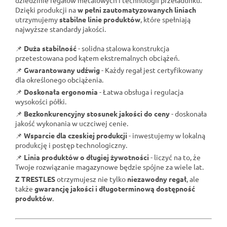
Dzięki produkcji na
w pełni zautomatyzowanych liniach
utrzymujemy
stabilne linie produktów
, które spełniają
najwyższe standardy jakości.
📌
Duża stabilność
- solidna stalowa konstrukcja
przetestowana pod kątem ekstremalnych obciążeń.
📌
Gwarantowany udźwig
- Każdy regał jest certyfikowany
dla określonego obciążenia.
📌
Doskonała ergonomia
- Łatwa obsługa i regulacja
wysokości półki.
📌
Bezkonkurencyjny stosunek jakości do ceny
- doskonała
jakość wykonania w uczciwej cenie.
📌
Wsparcie dla czeskiej produkcji
- inwestujemy w lokalną
produkcję i postęp technologiczny.
📌
Linia produktów o długiej żywotności
- liczyć na to, że
Twoje rozwiązanie magazynowe będzie spójne za wiele lat.
Z TRESTLES
otrzymujesz nie tylko
niezawodny regał
, ale
także
gwarancję jakości i długoterminową dostępność
produktów
.