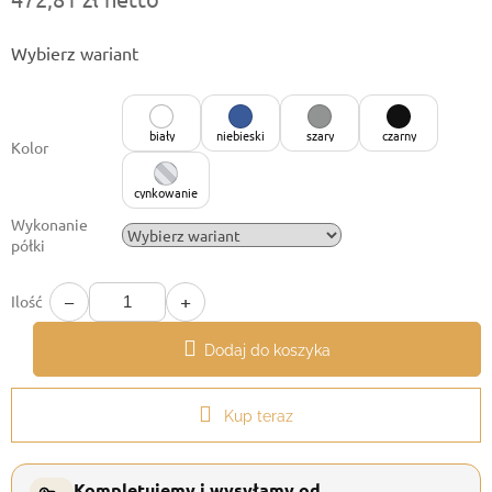
Cena
Wybierz wariant
jednostkowa:
biały
niebieski
szary
czarny
Kolor
cynkowanie
Wykonanie
półki
−
+
Ilość
Dodaj do koszyka
Kup teraz
Kompletujemy i wysyłamy od