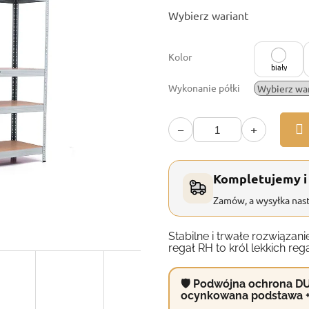
Cena
Wybierz wariant
jednostkowa:
Kolor
biały
Wykonanie półki
−
+
Kompletujemy i
Zamów, a wysyłka nast
Stabilne i trwałe rozwiąz
regał RH to król lekkich reg
🛡 Podwójna ochrona DU
ocynkowana podstawa 