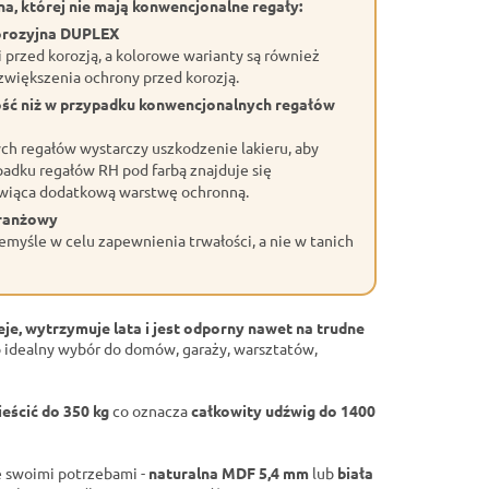
a, której nie mają konwencjonalne regały:
orozyjna DUPLEX
przed korozją, a kolorowe warianty są również
większenia ochrony przed korozją.
ość niż w przypadku konwencjonalnych regałów
h regałów wystarczy uszkodzenie lakieru, aby
adku regałów RH pod farbą znajduje się
wiąca dodatkową warstwę ochronną.
branżowy
myśle w celu zapewnienia trwałości, a nie w tanich
eje, wytrzymuje lata i jest odporny nawet na trudne
 idealny wybór do domów, garaży, warsztatów,
eścić do 350 kg
co oznacza
całkowity udźwig do 1400
 swoimi potrzebami -
naturalna MDF 5,4 mm
lub
biała