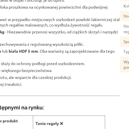
elki w słupki i docisnąć je do oporu.
Kol
łoka proszkowa na ocynkowanej powierzchni dla podwójnej
No
wet w przypadku miejscowych uszkodzeń powłoki lakierniczej stal
lnych regałów malowanych, co wydłuża żywotność regału.
No
re
 kg
- Niezawodnie przenosi wszystko, od ciężkich skrzyń i narzędzi
Se
przechowywania z regulowaną wysokością półki.
m
lub
biała HDF 5 mm
. Oba warianty są zaprojektowane dla tego
Ty
Wy
 służy do ochrony podłogi przed uszkodzeniem.
po
ze większego bezpieczeństwa.
rtu, ale wsparcie dla czeskiej produkcji.
j trwałości.
tępnymi na rynku:
w produkt
Tanie regały ❌