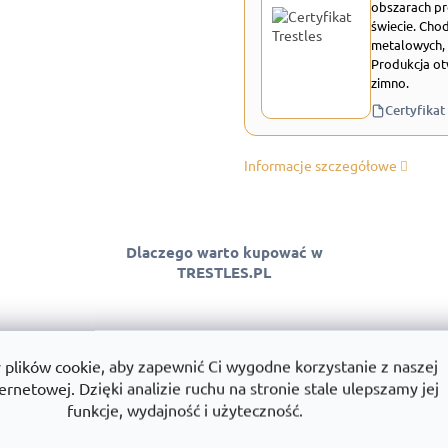
obszarach pr
świecie. Chod
metalowych, 
Produkcja ot
zimno.
Certyfikat
Informacje szczegółowe
Dlaczego warto kupować w
TRESTLES.PL
lików cookie, aby zapewnić Ci wygodne korzystanie z naszej
 jakości
Montaż
Wszystko w
ernetowej. Dzięki analizie ruchu na stronie stale ulepszamy jej
ntować jakość
Montujemy regały w całej Polsce.
Towary dostę
funkcje, wydajność i użyteczność.