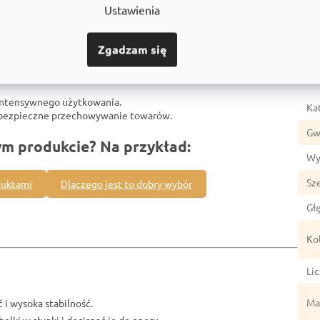
Ustawienia
Zgadzam się
Par
intensywnego użytkowania.
Ka
z bezpieczne przechowywanie towarów.
Gw
ym produkcie? Na przykład:
Wy
Sz
duktami
Dlaczego jest to dobry wybór
Gł
Ko
Li
Mat
 i wysoka stabilność.