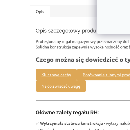
Opis
Opis szczegółowy produktu
Profesjonalny regał magazynowy przeznaczony do 
Solidna konstrukcja zapewnia wysoką nośność ora
Czego można się dowiedzieć o t
Kluczowe cechy
Porównanie z innymi pro
Na co zwracać uwagę
Główne zalety regału RH:
✅
Wytrzymała stalowa konstrukcja
- wytrzymałość