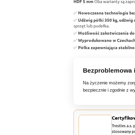
HDF 5 mm
Oba warianty są zapr
✅
Nowoczesna technologia b
✅
Udźwig półki 350 kg, udźwig 
sprzęt lub pudełka.
✅
Możliwość zakotwiczenia do
✅
Wyprodukowano w Czechac
✅
Półka zapewniająca stabilnoś
Bezproblemowa i
Na życzenie możemy zorg
bezpiecznie i zgodnie z w
Certyfiko
Trestles a.s.
stosowany pr