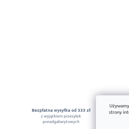
Używamy p
Bezpłatna wysyłka od 333 zł
Gwarancja
strony int
z wyjątkiem przesyłek
Możemy zagwara
ponadgabarytowych