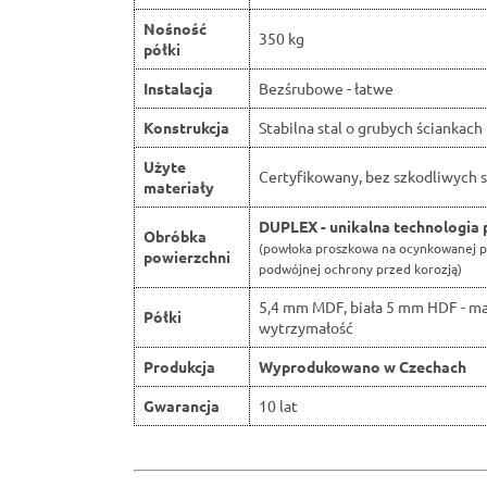
Nośność
350 kg
półki
Instalacja
Bezśrubowe - łatwe
Konstrukcja
Stabilna stal o grubych ściankach
Użyte
Certyfikowany, bez szkodliwych s
materiały
DUPLEX - unikalna technologia 
Obróbka
(powłoka proszkowa na ocynkowanej p
powierzchni
podwójnej ochrony przed korozją)
5,4 mm MDF, biała 5 mm HDF - m
Półki
wytrzymałość
Produkcja
Wyprodukowano w Czechach
Gwarancja
10 lat