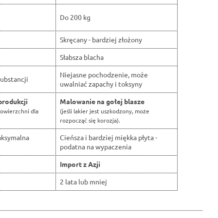
Do 200 kg
Skręcany - bardziej złożony
Słabsza blacha
Niejasne pochodzenie, może
ubstancji
uwalniać zapachy i toksyny
produkcji
Malowanie na gołej blasze
owierzchni dla
(jeśli lakier jest uszkodzony, może
rozpocząć się korozja).
aksymalna
Cieńsza i bardziej miękka płyta -
podatna na wypaczenia
Import z Azji
2 lata lub mniej