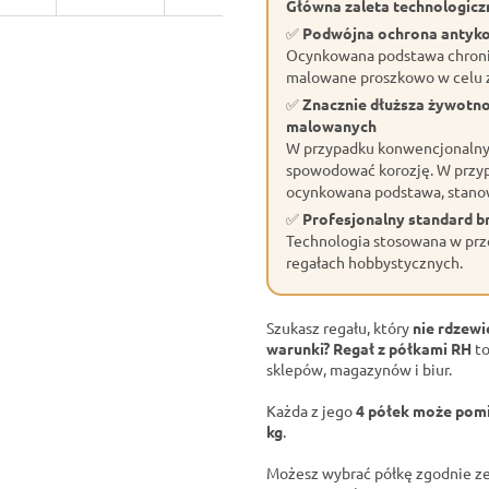
Główna zaleta technologiczn
✅
Podwójna ochrona antyk
Ocynkowana podstawa chroni 
malowane proszkowo w celu z
✅
Znacznie dłuższa żywotn
malowanych
W przypadku konwencjonalnyc
spowodować korozję. W przyp
ocynkowana podstawa, stano
✅
Profesjonalny standard 
Technologia stosowana w prze
regałach hobbystycznych.
Szukasz regału, który
nie rdzewi
warunki?
Regał z półkami RH
to
sklepów, magazynów i biur.
Każda z jego
4 półek może pomi
kg
.
Możesz wybrać półkę zgodnie ze