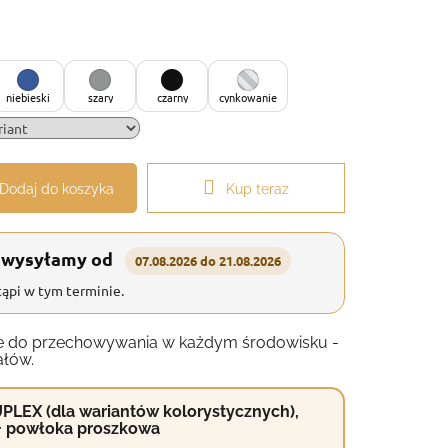
niebieski
szary
czarny
cynkowanie
Dodaj do koszyka
Kup teraz
 wysyłamy od
07.08.2026 do 21.08.2026
ąpi w tym terminie.
anie do przechowywania w każdym środowisku -
ałów.
PLEX (dla wariantów kolorystycznych),
+ powłoka proszkowa