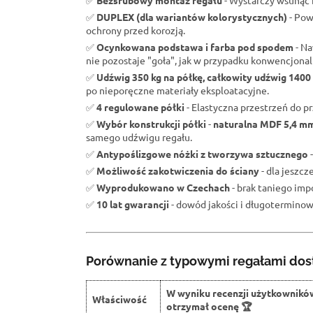
✅
Bezśrubowy montaż regału
- Wystarczy wsunąć b
✅
DUPLEX (dla wariantów kolorystycznych)
- Pow
ochrony przed korozją.
✅
Ocynkowana podstawa i farba pod spodem
- Na
nie pozostaje "goła", jak w przypadku konwencjona
✅
Udźwig 350 kg na półkę, całkowity udźwig 1400
po nieporęczne materiały eksploatacyjne.
✅
4 regulowane półki
- Elastyczna przestrzeń do 
✅
Wybór konstrukcji półki
-
naturalna MDF 5,4 m
samego udźwigu regału.
✅
Antypoślizgowe nóżki z tworzywa sztucznego
-
✅
Możliwość zakotwiczenia do ściany
- dla jeszc
✅
Wyprodukowano w Czechach
- brak taniego impo
✅
10 lat gwarancji
- dowód jakości i długoterminowe
Porównanie z typowymi regałami dos
W wyniku recenzji użytkownikó
Właściwość
otrzymał ocenę 🏆