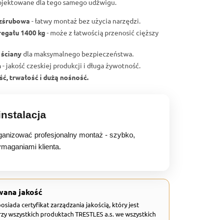
ojektowane dla tego samego udźwigu.
ezśrubowa
- łatwy montaż bez użycia narzędzi.
regału 1400 kg
- może z łatwością przenosić cięższy
 ściany
dla maksymalnego bezpieczeństwa.
h
- jakość czeskiej produkcji i długa żywotność.
ć, trwałość i dużą nośność.
nstalacja
anizować profesjonalny montaż - szybko,
ymaganiami klienta.
wana jakość
 posiada certyfikat zarządzania jakością, który jest
zy wszystkich produktach TRESTLES a.s. we wszystkich