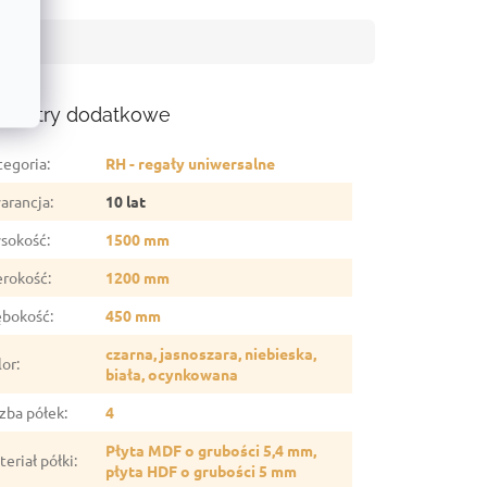
ametry dodatkowe
tegoria
:
RH - regały uniwersalne
arancja
:
10 lat
sokość
:
1500 mm
erokość
:
1200 mm
ębokość
:
450 mm
czarna, jasnoszara, niebieska,
lor
:
biała, ocynkowana
czba półek
:
4
Płyta MDF o grubości 5,4 mm,
eriał półki
:
płyta HDF o grubości 5 mm