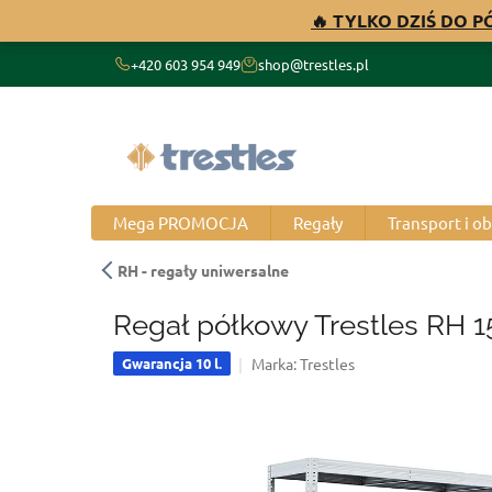
Przejść
🔥 TYLKO DZIŚ DO 
do
treści
+420 603 954 949
shop@trestles.pl
Mega PROMOCJA
Regały
Transport i o
RH - regały uniwersalne
Regał półkowy Trestles RH 1
Marka:
Trestles
Gwarancja 10 l.