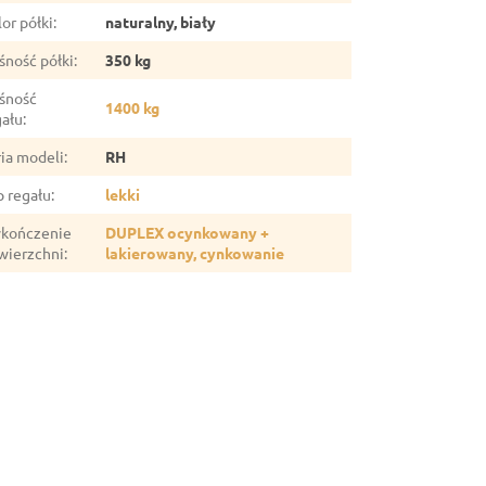
or półki
:
naturalny, biały
śność półki
:
350 kg
śność
1400 kg
gału
:
ria modeli
:
RH
p regału
:
lekki
kończenie
DUPLEX ocynkowany +
wierzchni
:
lakierowany, cynkowanie