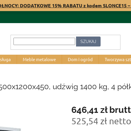
PÓŁNOCY: DODATKOWE 15% RABATU z kodem SLONCE15 – 
SZUKAJ
bsługa
Meble metalowe
Dom i ogród
Tworzywa sz
500x1200x450, udźwig 1400 kg, 4 półk
646,41 zł
brut
525,54 zł nett