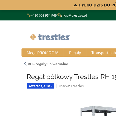
Przejść
🔥 TYLKO DZIŚ DO 
do
treści
+420 603 954 949
shop@trestles.pl
Mega PROMOCJA
Regały
Transport i o
RH - regały uniwersalne
Regał półkowy Trestles RH 1
Marka:
Trestles
Gwarancja 10 l.