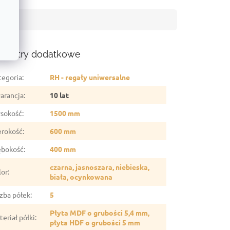
ametry dodatkowe
tegoria
:
RH - regały uniwersalne
arancja
:
10 lat
sokość
:
1500 mm
erokość
:
600 mm
ębokość
:
400 mm
czarna, jasnoszara, niebieska,
lor
:
biała, ocynkowana
czba półek
:
5
Płyta MDF o grubości 5,4 mm,
eriał półki
:
płyta HDF o grubości 5 mm