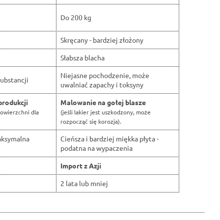
Do 200 kg
Skręcany - bardziej złożony
Słabsza blacha
Niejasne pochodzenie, może
ubstancji
uwalniać zapachy i toksyny
produkcji
Malowanie na gołej blasze
owierzchni dla
(jeśli lakier jest uszkodzony, może
rozpocząć się korozja).
aksymalna
Cieńsza i bardziej miękka płyta -
podatna na wypaczenia
Import z Azji
2 lata lub mniej