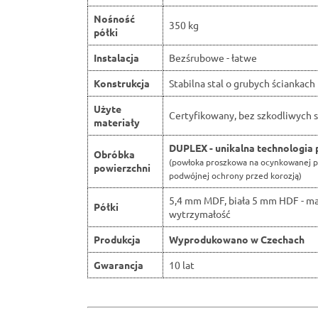
Nośność
350 kg
półki
Instalacja
Bezśrubowe - łatwe
Konstrukcja
Stabilna stal o grubych ściankach
Użyte
Certyfikowany, bez szkodliwych s
materiały
DUPLEX - unikalna technologia 
Obróbka
(powłoka proszkowa na ocynkowanej p
powierzchni
podwójnej ochrony przed korozją)
5,4 mm MDF, biała 5 mm HDF - m
Półki
wytrzymałość
Produkcja
Wyprodukowano w Czechach
Gwarancja
10 lat