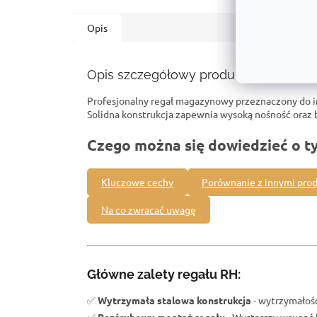
Opis
Opis szczegółowy produktu
Profesjonalny regał magazynowy przeznaczony do 
Solidna konstrukcja zapewnia wysoką nośność ora
Czego można się dowiedzieć o t
Kluczowe cechy
Porównanie z innymi pro
Na co zwracać uwagę
Główne zalety regału RH:
✅
Wytrzymała stalowa konstrukcja
- wytrzymałość