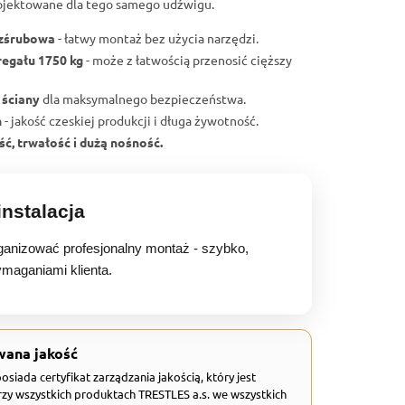
ojektowane dla tego samego udźwigu.
ezśrubowa
- łatwy montaż bez użycia narzędzi.
regału 1750 kg
- może z łatwością przenosić cięższy
 ściany
dla maksymalnego bezpieczeństwa.
h
- jakość czeskiej produkcji i długa żywotność.
ć, trwałość i dużą nośność.
nstalacja
anizować profesjonalny montaż - szybko,
ymaganiami klienta.
wana jakość
 posiada certyfikat zarządzania jakością, który jest
zy wszystkich produktach TRESTLES a.s. we wszystkich