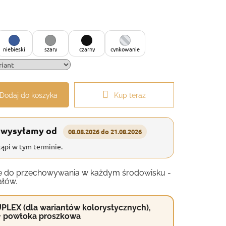
niebieski
szary
czarny
cynkowanie
Dodaj do koszyka
Kup teraz
 wysyłamy od
08.08.2026 do 21.08.2026
ąpi w tym terminie.
anie do przechowywania w każdym środowisku -
ałów.
PLEX (dla wariantów kolorystycznych),
+ powłoka proszkowa