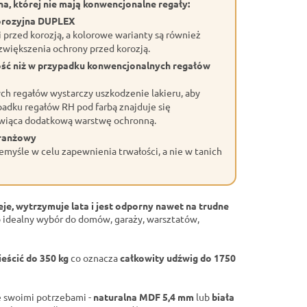
a, której nie mają konwencjonalne regały:
orozyjna DUPLEX
przed korozją, a kolorowe warianty są również
większenia ochrony przed korozją.
ość niż w przypadku konwencjonalnych regałów
h regałów wystarczy uszkodzenie lakieru, aby
adku regałów RH pod farbą znajduje się
wiąca dodatkową warstwę ochronną.
branżowy
myśle w celu zapewnienia trwałości, a nie w tanich
eje, wytrzymuje lata i jest odporny nawet na trudne
 idealny wybór do domów, garaży, warsztatów,
eścić do 350 kg
co oznacza
całkowity udźwig do 1750
 swoimi potrzebami -
naturalna MDF 5,4 mm
lub
biała