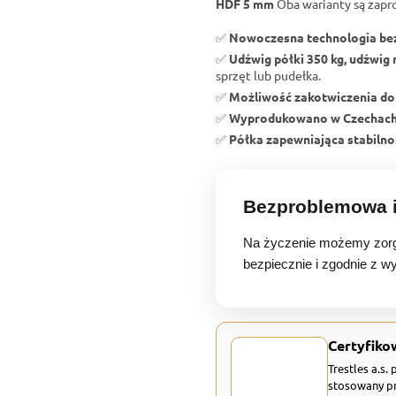
HDF 5 mm
Oba warianty są zapr
✅
Nowoczesna technologia b
✅
Udźwig półki 350 kg, udźwig 
sprzęt lub pudełka.
✅
Możliwość zakotwiczenia do
✅
Wyprodukowano w Czechac
✅
Półka zapewniająca stabilnoś
Bezproblemowa i
Na życzenie możemy zorg
bezpiecznie i zgodnie z w
Certyfiko
Trestles a.s.
stosowany pr