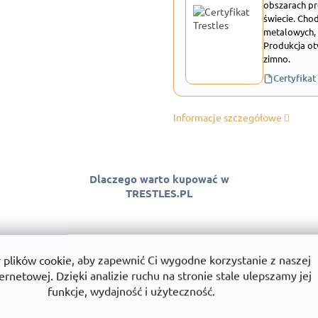
obszarach pr
świecie. Chod
metalowych, 
Produkcja ot
zimno.
Certyfikat
Informacje szczegółowe
Dlaczego warto kupować w
TRESTLES.PL
lików cookie, aby zapewnić Ci wygodne korzystanie z naszej
 jakości
Montaż
Wszystko w
ernetowej. Dzięki analizie ruchu na stronie stale ulepszamy jej
ntować jakość
Montujemy regały w całej Polsce.
Towary dostę
funkcje, wydajność i użyteczność.