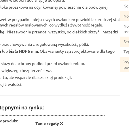
elki w słupki i docisnąć je do oporu.
Kol
łoka proszkowa na ocynkowanej powierzchni dla podwójnej
No
wet w przypadku miejscowych uszkodzeń powłoki lakierniczej stal
lnych regałów malowanych, co wydłuża żywotność regału.
No
re
 kg
- Niezawodnie przenosi wszystko, od ciężkich skrzyń i narzędzi
Se
o przechowywania z regulowaną wysokością półki.
m
lub
biała HDF 5 mm
. Oba warianty są zaprojektowane dla tego
Ty
Wy
 służy do ochrony podłogi przed uszkodzeniem.
po
ze większego bezpieczeństwa.
rtu, ale wsparcie dla czeskiej produkcji.
j trwałości.
tępnymi na rynku:
w produkt
Tanie regały ❌