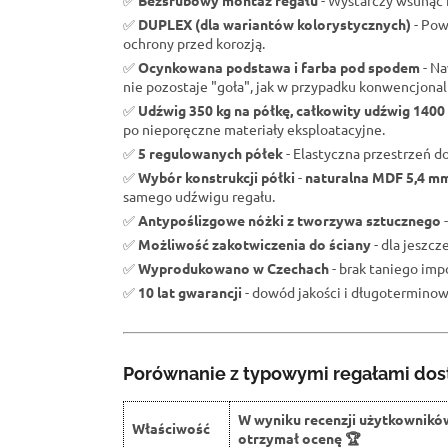
✅
Bezśrubowy montaż regału
- Wystarczy wsunąć b
✅
DUPLEX (dla wariantów kolorystycznych)
- Pow
ochrony przed korozją.
✅
Ocynkowana podstawa i farba pod spodem
- Na
nie pozostaje "goła", jak w przypadku konwencjona
✅
Udźwig 350 kg na półkę, całkowity udźwig 1400
po nieporęczne materiały eksploatacyjne.
✅
5 regulowanych półek
- Elastyczna przestrzeń d
✅
Wybór konstrukcji półki
-
naturalna MDF 5,4 m
samego udźwigu regału.
✅
Antypoślizgowe nóżki z tworzywa sztucznego
-
✅
Możliwość zakotwiczenia do ściany
- dla jeszc
✅
Wyprodukowano w Czechach
- brak taniego impo
✅
10 lat gwarancji
- dowód jakości i długoterminowe
Porównanie z typowymi regałami dos
W wyniku recenzji użytkownikó
Właściwość
otrzymał ocenę 🏆