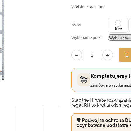
Cena
Wybierz wariant
jednostkowa:
Kolor
biały
Wykonanie półki
−
+
Kompletujemy i
Zamów, a wysyłka nast
Stabilne i trwałe rozwiąz
regał RH to król lekkich reg
🛡 Podwójna ochrona DU
ocynkowana podstawa 