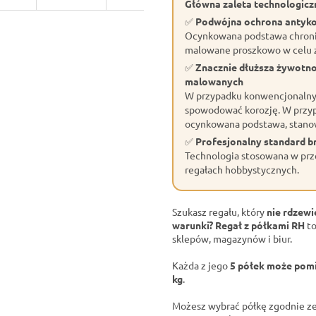
Główna zaleta technologiczn
✅
Podwójna ochrona antyk
Ocynkowana podstawa chroni 
malowane proszkowo w celu z
✅
Znacznie dłuższa żywotn
malowanych
W przypadku konwencjonalnyc
spowodować korozję. W przyp
ocynkowana podstawa, stano
✅
Profesjonalny standard 
Technologia stosowana w prze
regałach hobbystycznych.
Szukasz regału, który
nie rdzewi
warunki?
Regał z półkami RH
to
sklepów, magazynów i biur.
Każda z jego
5 półek może pomi
kg
.
Możesz wybrać półkę zgodnie ze