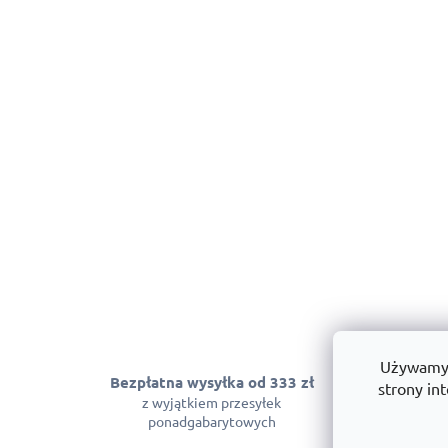
Używamy p
Bezpłatna wysyłka od 333 zł
Gwarancja
strony int
z wyjątkiem przesyłek
Możemy zagwara
ponadgabarytowych