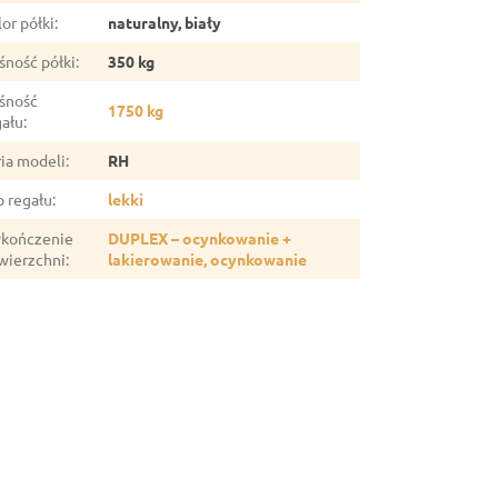
or półki
:
naturalny, biały
śność półki
:
350 kg
śność
1750 kg
gału
:
ria modeli
:
RH
p regału
:
lekki
kończenie
DUPLEX – ocynkowanie +
wierzchni
:
lakierowanie, ocynkowanie