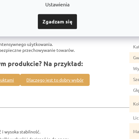
Ustawienia
Zgadzam się
Par
intensywnego użytkowania.
Ka
z bezpieczne przechowywanie towarów.
Gw
ym produkcie? Na przykład:
Wy
Sz
duktami
Dlaczego jest to dobry wybór
Gł
Ko
Li
Mat
 i wysoka stabilność.