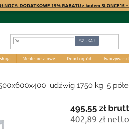
PÓŁNOCY: DODATKOWE 15% RABATU z kodem SLONCE15 – 
SZUKAJ
bsługa
Meble metalowe
Dom i ogród
Tworzywa sz
500x600x400, udźwig 1750 kg, 5 półe
495,55 zł
brut
402,89 zł nett