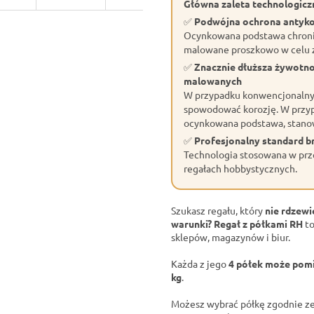
Główna zaleta technologiczn
✅
Podwójna ochrona antyk
Ocynkowana podstawa chroni 
malowane proszkowo w celu z
✅
Znacznie dłuższa żywotn
malowanych
W przypadku konwencjonalnyc
spowodować korozję. W przyp
ocynkowana podstawa, stano
✅
Profesjonalny standard 
Technologia stosowana w prze
regałach hobbystycznych.
Szukasz regału, który
nie rdzewi
warunki?
Regał z półkami RH
to
sklepów, magazynów i biur.
Każda z jego
4 półek może pomi
kg
.
Możesz wybrać półkę zgodnie ze