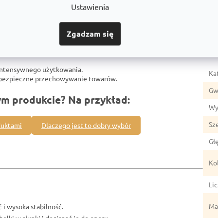
Ustawienia
Zgadzam się
Par
intensywnego użytkowania.
Ka
z bezpieczne przechowywanie towarów.
Gw
ym produkcie? Na przykład:
Wy
Sz
duktami
Dlaczego jest to dobry wybór
Gł
Ko
Li
Mat
 i wysoka stabilność.