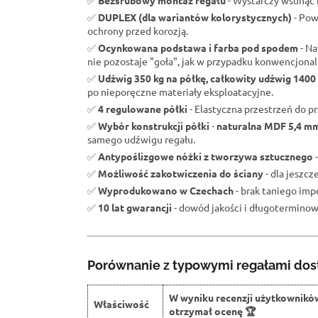
✅
Bezśrubowy montaż regału
- Wystarczy wsunąć b
✅
DUPLEX (dla wariantów kolorystycznych)
- Pow
ochrony przed korozją.
✅
Ocynkowana podstawa i farba pod spodem
- Na
nie pozostaje "goła", jak w przypadku konwencjona
✅
Udźwig 350 kg na półkę, całkowity udźwig 1400
po nieporęczne materiały eksploatacyjne.
✅
4 regulowane półki
- Elastyczna przestrzeń do 
✅
Wybór konstrukcji półki
-
naturalna MDF 5,4 m
samego udźwigu regału.
✅
Antypoślizgowe nóżki z tworzywa sztucznego
-
✅
Możliwość zakotwiczenia do ściany
- dla jeszc
✅
Wyprodukowano w Czechach
- brak taniego impo
✅
10 lat gwarancji
- dowód jakości i długoterminowe
Porównanie z typowymi regałami dos
W wyniku recenzji użytkownikó
Właściwość
otrzymał ocenę 🏆