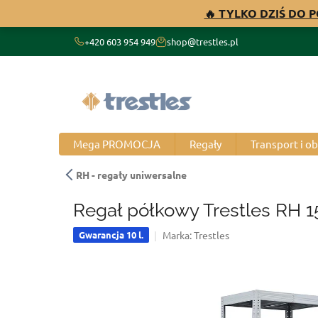
Przejść
🔥 TYLKO DZIŚ DO 
do
treści
+420 603 954 949
shop@trestles.pl
Mega PROMOCJA
Regały
Transport i o
RH - regały uniwersalne
Regał półkowy Trestles RH 1
Marka:
Trestles
Gwarancja 10 l.