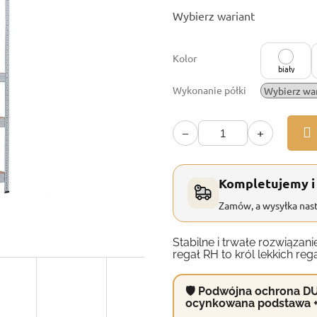
Cena
Wybierz wariant
jednostkowa:
Kolor
biały
Wykonanie półki
−
+
Kompletujemy i
Zamów, a wysyłka nast
Stabilne i trwałe rozwiąz
regał RH to król lekkich reg
🛡 Podwójna ochrona DU
ocynkowana podstawa 