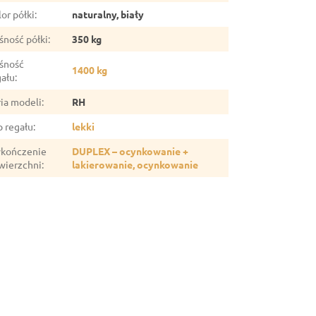
or półki
:
naturalny, biały
śność półki
:
350 kg
śność
1400 kg
gału
:
ria modeli
:
RH
p regału
:
lekki
kończenie
DUPLEX – ocynkowanie +
wierzchni
:
lakierowanie, ocynkowanie