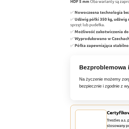
HDF 5 mm
Oba warianty są zapr
✅
Nowoczesna technologia b
✅
Udźwig półki 350 kg, udźwig 
sprzęt lub pudełka.
✅
Możliwość zakotwiczenia do
✅
Wyprodukowano w Czechac
✅
Półka zapewniająca stabilnoś
Bezproblemowa i
Na życzenie możemy zorg
bezpiecznie i zgodnie z w
Certyfiko
Trestles a.s.
stosowany pr