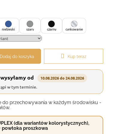
niebieski
szary
czarny
cynkowanie
Dodaj do koszyka
Kup teraz
 wysyłamy od
10.08.2026 do 24.08.2026
ąpi w tym terminie.
anie do przechowywania w każdym środowisku -
ałów.
PLEX (dla wariantów kolorystycznych),
+ powłoka proszkowa