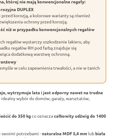
a, której nie mają konwencjonalne regały:
orozyjna DUPLEX
przed korozją, a kolorowe warianty są również
większenia ochrony przed korozją.
ość niż w przypadku konwencjonalnych regałów
h regałów wystarczy uszkodzenie lakieru, aby
adku regałów RH pod farbą znajduje się
wiąca dodatkową warstwę ochronną.
branżowy
myśle w celu zapewnienia trwałości, a nie w tanich
eje, wytrzymuje lata i jest odporny nawet na trudne
 idealny wybór do domów, garaży, warsztatów,
eścić do 350 kg
co oznacza
całkowity udźwig do 1400
 swoimi potrzebami -
naturalna MDF 5,4 mm
lub
biała