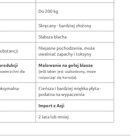
Do 200 kg
Skręcany - bardziej złożony
Słabsza blacha
Niejasne pochodzenie, może
ubstancji
uwalniać zapachy i toksyny
produkcji
Malowanie na gołej blasze
owierzchni dla
(jeśli lakier jest uszkodzony, może
rozpocząć się korozja).
aksymalna
Cieńsza i bardziej miękka płyta -
podatna na wypaczenia
Import z Azji
2 lata lub mniej