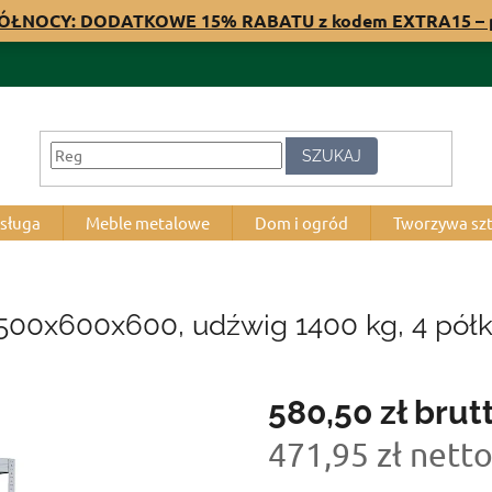
PÓŁNOCY: DODATKOWE 15% RABATU z kodem EXTRA15 – 
SZUKAJ
bsługa
Meble metalowe
Dom i ogród
Tworzywa sz
500x600x600, udźwig 1400 kg, 4 półk
580,50 zł
brut
471,95 zł nett