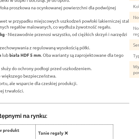
elki w słupki i docisnąć je do oporu.
Kol
łoka proszkowa na ocynkowanej powierzchni dla podwójnej
No
wet w przypadku miejscowych uszkodzeń powłoki lakierniczej stal
lnych regałów malowanych, co wydłuża żywotność regału.
No
re
 kg
- Niezawodnie przenosi wszystko, od ciężkich skrzyń i narzędzi
Se
przechowywania z regulowaną wysokością półki.
m
lub
biała HDF 5 mm
. Oba warianty są zaprojektowane dla tego
Ty
Wy
 służy do ochrony podłogi przed uszkodzeniem.
po
ze większego bezpieczeństwa.
rtu, ale wsparcie dla czeskiej produkcji.
j trwałości.
tępnymi na rynku:
w produkt
Tanie regały ❌