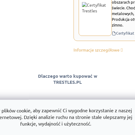
obszarach pr
świecie. Chod
metalowych, 
Produkcja ot
zimno.
Certyfikat
Informacje szczegółowe
Dlaczego warto kupować w
TRESTLES.PL
lików cookie, aby zapewnić Ci wygodne korzystanie z naszej
 jakości
Montaż
Wszystko w
ernetowej. Dzięki analizie ruchu na stronie stale ulepszamy jej
ntować jakość
Montujemy regały w całej Polsce.
Towary dostę
funkcje, wydajność i użyteczność.