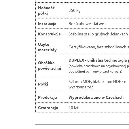
Nośność
350 kg
półki
Instalacja
Bezśrubowe - łatwe
Konstrukcja
Stabilna stal o grubych ściankach
Użyte
Certyfikowany, bez szkodliwych s
materiały
DUPLEX - unikalna technologia 
Obróbka
(powłoka proszkowa na ocynkowanej p
powierzchni
podwójnej ochrony przed korozją)
5,4 mm MDF, biała 5 mm HDF - m
Półki
wytrzymałość
Produkcja
Wyprodukowano w Czechach
Gwarancja
10 lat