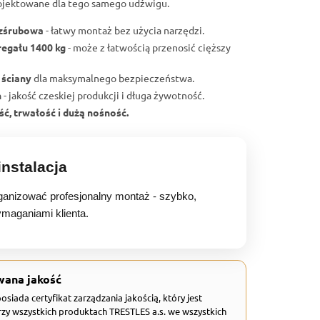
ojektowane dla tego samego udźwigu.
ezśrubowa
- łatwy montaż bez użycia narzędzi.
regału 1400 kg
- może z łatwością przenosić cięższy
 ściany
dla maksymalnego bezpieczeństwa.
h
- jakość czeskiej produkcji i długa żywotność.
ć, trwałość i dużą nośność.
nstalacja
anizować profesjonalny montaż - szybko,
ymaganiami klienta.
wana jakość
 posiada certyfikat zarządzania jakością, który jest
zy wszystkich produktach TRESTLES a.s. we wszystkich