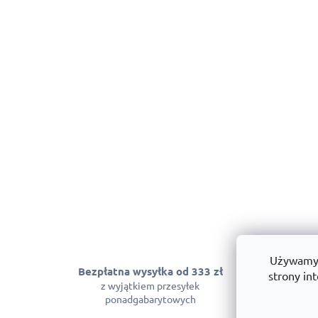
Używamy p
Bezpłatna wysyłka od 333 zł
Gwarancja
strony int
z wyjątkiem przesyłek
Możemy zagwara
ponadgabarytowych