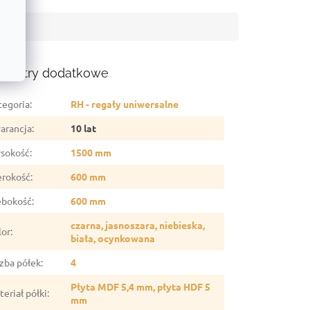
ametry dodatkowe
tegoria
:
RH - regały uniwersalne
arancja
:
10 lat
sokość
:
1500 mm
erokość
:
600 mm
ębokość
:
600 mm
czarna, jasnoszara, niebieska,
lor
:
biała, ocynkowana
czba półek
:
4
Płyta MDF 5,4 mm, płyta HDF 5
eriał półki
:
mm