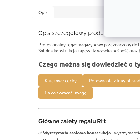
Opis
Opis szczegółowy produktu
Profesjonalny regał magazynowy przeznaczony do 
Solidna konstrukcja zapewnia wysoką nośność ora
Czego można się dowiedzieć o t
Kluczowe cechy
Porównanie z innymi pro
Na co zwracać uwagę
Główne zalety regału RH:
✅
Wytrzymała stalowa konstrukcja
- wytrzymałość